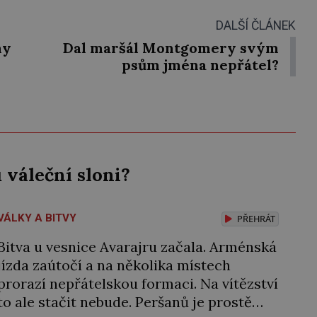
DALŠÍ ČLÁNEK
hy
Dal maršál Montgomery svým
psům jména nepřátel?
váleční sloni?
VÁLKY A BITVY
PŘEHRÁT
Bitva u vesnice Avarajru začala. Arménská
jízda zaútočí a na několika místech
prorazí nepřátelskou formaci. Na vítězství
to ale stačit nebude. Peršanů je prostě