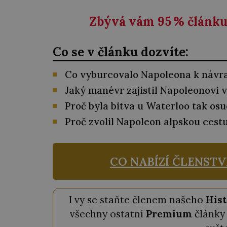
Zbývá vám 95
%
článku 
Co se v článku dozvíte:
Co vyburcovalo Napoleona k návra
Jaký manévr zajistil Napoleonovi 
Proč byla bitva u Waterloo tak os
Proč zvolil Napoleon alpskou cest
CO NABÍZÍ ČLENSTV
I vy se staňte členem našeho
Hist
všechny ostatní
Premium
články 