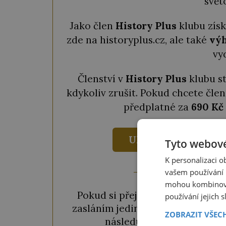
svět
Jako člen
History Plus
klubu zís
zde na historyplus.cz, ale také
výh
vy
Členství v
History Plus
klubu s
kdykoliv zrušit. Pokud chcete člen
předplatné za
690 Kč
UKÁZAT VÝHODY
Tyto webové
K personalizaci 
vašem používání n
mohou kombinovat
Pokud si přejete odemknout pou
používání jejich 
zasláním jediné SMS. Během chvil
ZOBRAZIT VŠEC
následujícího okénka a kl