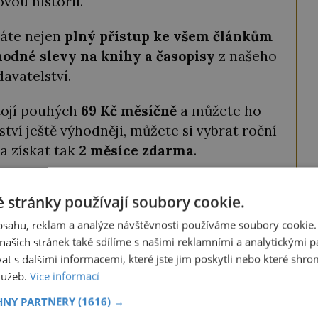
ovou historií.
káte nejen
plný přístup ke všem článkům
odné slevy na knihy a časopisy
z našeho
davatelství.
tojí pouhých
69 Kč měsíčně
a můžete ho
ství ještě výhodněji, můžete si vybrat roční
a získat tak
2 měsíce zdarma
.
ODEMKNOUT ČLÁNEK
 stránky používají soubory cookie.
obsahu, reklam a analýze návštěvnosti používáme soubory cookie.
ašich stránek také sdílíme s našimi reklamními a analytickými par
 s dalšími informacemi, které jste jim poskytli nebo které shro
ze tento článek, můžete tak také učinit
služeb.
Více informací
ky obdržíte číselný kód, který opíšete do
HNY PARTNERY
(1616) →
iknutím na tlačítko jej odemknete.