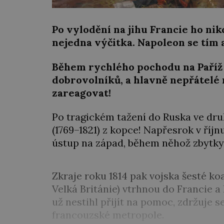
Po vylodění na jihu Francie ho nik
nejedna výčitka. Napoleon se tím 
Během rychlého pochodu na Paříž 
dobrovolníků, a hlavně nepřátelé
zareagovat!
Po tragickém tažení do Ruska ve dru
(1769–1821) z kopce! Napřesrok v říjn
ústup na západ, během něhož zbytky
Zkraje roku 1814 pak vojska šesté ko
Velká Británie) vtrhnou do Francie a
už nestihl přijít na pomoc, zdržuje
francouzské metropole.