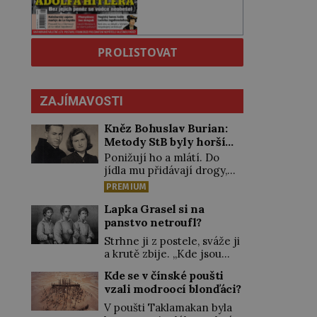
PROLISTOVAT
ZAJÍMAVOSTI
Kněz Bohuslav Burian:
Metody StB byly horší
než gestapácké trýznění
Ponižují ho a mlátí. Do
jídla mu přidávají drogy,
nenechají ho pořádně
PREMIUM
vyspat a smrtí vyhrožují i
jeho nejbližším. Burian
Lapka Grasel si na
kruté týrání nevydrží a
panstvo netroufl?
estébákům podepíše
Strhne ji z postele, sváže ji
všechno, co po něm chtějí.
a krutě zbije. „Kde jsou
Svým podpisem jim potvrdí
peníze?“ naléhá Grasel na
také to, že na něj během
Kde se v čínské poušti
starou švadlenku. Když mu
výslechů nikdo nevyvíjel
vzali modroocí blonďáci?
to neprozradí – ostatně ani
fyzický ani psychický
nemůže, protože žádné
V poušti Taklamakan byla
nátlak. Syn brněnského