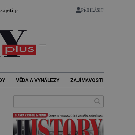
evezen bývalý státní ministr pro protektorát K. H. Frank, 2
PŘIHLÁSIT
DY
VĚDA A VYNÁLEZY
ZAJÍMAVOSTI