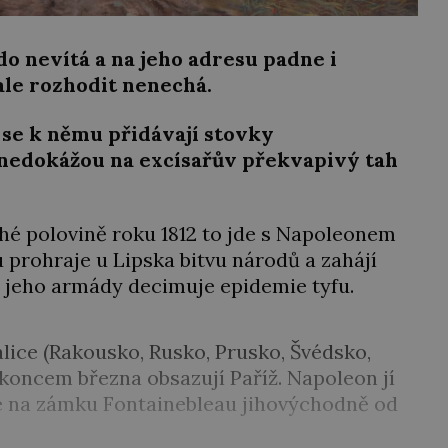
do nevítá a na jeho adresu padne i
ale rozhodit nenechá.
se k němu přidávají stovky
 nedokážou na excísařův překvapivý tah
hé polovině roku 1812 to jde s Napoleonem
u prohraje u Lipska bitvu národů a zahájí
 jeho armády decimuje epidemie tyfu.
alice (Rakousko, Rusko, Prusko, Švédsko,
 koncem března obsazují Paříž. Napoleon jí
 se na zámku Fontainebleau jihovýchodně od