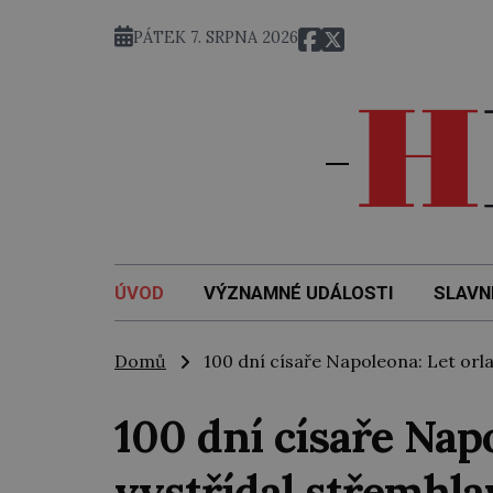
PÁTEK 7. SRPNA 2026
ÚVOD
VÝZNAMNÉ UDÁLOSTI
SLAVN
Domů
100 dní císaře Napoleona: Let orla
100 dní císaře Napo
vystřídal střemhla