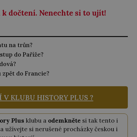
k dočtení. Nenechte si to ujít!
tu na trůn?
vstup do Paříže?
udová?
u zpět do Francie?
Í V KLUBU
HISTORY PLUS ?
ory Plus
klubu a
odemkněte
si tak tento i
a užívejte si nerušené procházky českou i