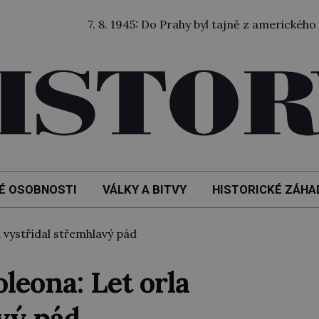
7. 8. 1945: Do Prahy byl tajně z amerického zajetí př
É OSOBNOSTI
VÁLKY A BITVY
HISTORICKÉ ZÁHA
 vystřídal střemhlavý pád
leona: Let orla
vý pád