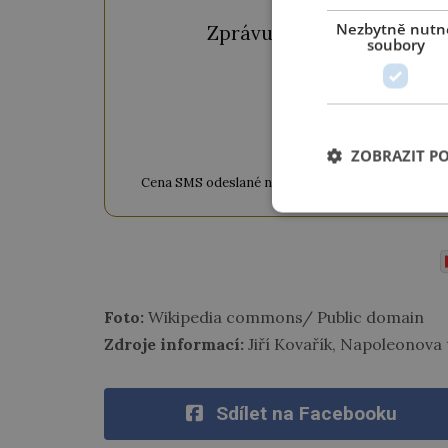
Nezbytně nutn
Zprávu ve tvaru "
CTU CL
soubory
ODEM
ZOBRAZIT P
Cena SMS odeslané na číslo 9033320 je 20 Kč vč. DPH
www
Foto:
Wikipedia commons/ Public domain
Zdroje informací:
Jiří Kovařík, Napoleonova 
Sdílet na Facebooku