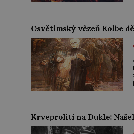
Osvětimský vězeň Kolbe d
Krveprolití na Dukle: Naše