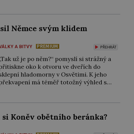
moc, a navíc proti vzbouřeným Arménům
nasadí tolik obávané válečné slony!
Arménie jako první země na světě přijala
křesťanství za státní náboženství. Stalo se
ěsil Němce svým klidem
tak roku 301 během vlády arménského
krále […]
PREMIUM
VÁLKY A BITVY
PŘEHRÁT
„Tak už je po něm?“ pomyslí si strážný a
přitiskne oko k otvoru ve dveřích do
sklepní hladomorny v Osvětimi. K jeho
překvapení má téměř totožný výhled s
tím, jaký měl včera, předevčírem i týden
předtím. Uvězněný kněz zde mlčky sedí
na podlaze s blaženým výrazem. Esesáci
by ale rádi do kobky hodili další nebožáky,
l si Koněv obětního beránka?
[…]