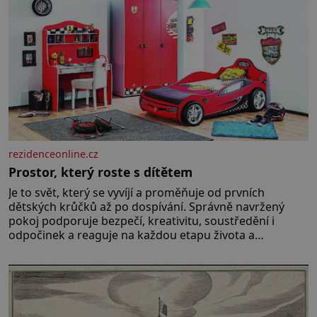
rezidenceonline.cz
Prostor, který roste s dítětem
Je to svět, který se vyvíjí a proměňuje od prvních
dětských krůčků až po dospívání. Správně navržený
pokoj podporuje bezpečí, kreativitu, soustředění i
odpočinek a reaguje na každou etapu života a
specifické potřeby dítěte. Pro nejmenší je klíčová
jednoduchost, měkkost a bezpečí, proto by pokoj
miminka měl působit především klidně a útulně.
Předškolní věk je