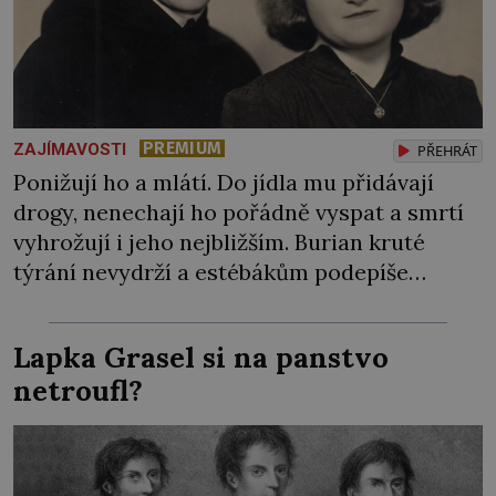
PREMIUM
ZAJÍMAVOSTI
PŘEHRÁT
Ponižují ho a mlátí. Do jídla mu přidávají
drogy, nenechají ho pořádně vyspat a smrtí
vyhrožují i jeho nejbližším. Burian kruté
týrání nevydrží a estébákům podepíše
všechno, co po něm chtějí. Svým podpisem
jim potvrdí také to, že na něj během výslechů
Lapka Grasel si na panstvo
nikdo nevyvíjel fyzický ani psychický nátlak.
netroufl?
Syn brněnského řezníka chce být knězem a
[…]