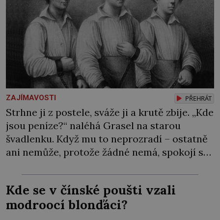
ZAJÍMAVOSTI
PŘEHRÁT
Strhne ji z postele, sváže ji a krutě zbije. „Kde
jsou peníze?“ naléhá Grasel na starou
švadlenku. Když mu to neprozradí – ostatně
ani nemůže, protože žádné nemá, spokojí se
lupič s několika měďáky a štůčky látky.
Zraněná žena pár dní nato umírá. Je to muž
Kde se v čínské poušti vzali
nebývale krutý. Jeho činy budí hrůzu ještě
modroocí blonďáci?
dlouho po jeho smrti […]