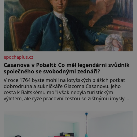
epochaplus.cz
Casanova v Pobaltí: Co měl legendární svůdník
společného se svobodnými zednáři?
V roce 1764 byste mohli na lotyšských plážích potkat
dobrodruha a sukničkáře Giacoma Casanovu. Jeho
cesta k Baltskému moři však nebyla turistickým
výletem, ale ryze pracovní cestou se zištnými úmysly.
Jaký cíl Casanova sledoval, když se například procházel
uličkami lotyšské Rigy? Casanova v Pobaltí kontaktoval
tamní zednářské lóže. Nebyl v této oblasti žádným
nováčkem, protože do zednářské