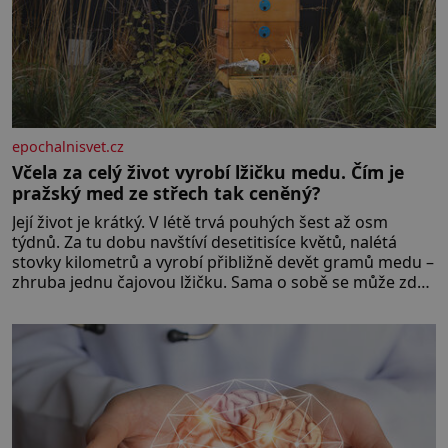
epochalnisvet.cz
Včela za celý život vyrobí lžičku medu. Čím je
pražský med ze střech tak ceněný?
Její život je krátký. V létě trvá pouhých šest až osm
týdnů. Za tu dobu navštíví desetitisíce květů, nalétá
stovky kilometrů a vyrobí přibližně devět gramů medu –
zhruba jednu čajovou lžičku. Sama o sobě se může zdát
bezvýznamná. Teprve když se spojí s dalšími desítkami
tisíc příslušnic svého včelstva, vznikne jeden z
nejdokonalejších organismů