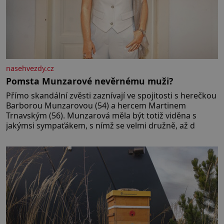
nasehvezdy.cz
Pomsta Munzarové nevěrnému muži?
Přímo skandální zvěsti zaznívají ve spojitosti s herečkou
Barborou Munzarovou (54) a hercem Martinem
Trnavským (56). Munzarová měla být totiž viděna s
jakýmsi sympaťákem, s nímž se velmi družně, až d