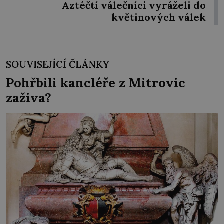
Aztéčtí válečníci vyráželi do
květinových válek
SOUVISEJÍCÍ ČLÁNKY
Pohřbili kancléře z Mitrovic
zaživa?