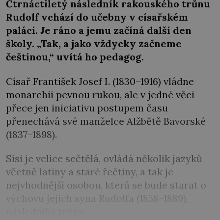
Čtrnáctiletý následník rakouského trůnu
Rudolf vchází do učebny v císařském
paláci. Je ráno a jemu začíná další den
školy. „Tak, a jako vždycky začneme
češtinou,“ uvítá ho pedagog.
Císař František Josef I. (1830–1916) vládne
monarchii pevnou rukou, ale v jedné věci
přece jen iniciativu postupem času
přenechává své manželce Alžbětě Bavorské
(1837–1898).
Sisi je velice sečtělá, ovládá několik jazyků
včetně latiny a staré řečtiny, a tak je
nejvhodnější osobou, která se bude starat o
výchovu jejich syna Rudolfa (1858–1889),
následníka trůnu.