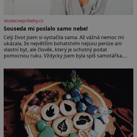
skutecnepribehy.cz
Souseda mi poslalo samo nebe!
Celý život jsem si vystačila sama. Až vážná nemoc mi
ukázala, že největším bohatstvím nejsou peníze ani
vlastní byt, ale člověk, který je ochotný podat
pomocnou ruku. Vždycky jsem byla spíš samotářka.
Nepotřebovala jsem kolem sebe partu kamarádek ani
partnera. Stačily mi knihy, práce a hlavně klid. Hned po
studiích jsem odešla z rodného města,