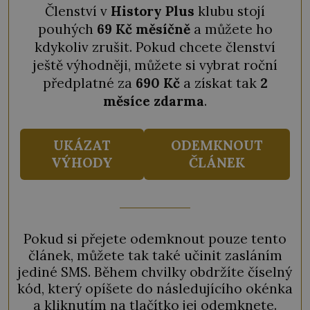
Členství v
History Plus
klubu stojí
pouhých
69 Kč měsíčně
a můžete ho
kdykoliv zrušit. Pokud chcete členství
ještě výhodněji, můžete si vybrat roční
předplatné za
690 Kč
a získat tak
2
měsíce zdarma
.
UKÁZAT
ODEMKNOUT
VÝHODY
ČLÁNEK
Pokud si přejete odemknout pouze tento
článek, můžete tak také učinit zasláním
jediné SMS. Během chvilky obdržíte číselný
kód, který opíšete do následujícího okénka
a kliknutím na tlačítko jej odemknete.