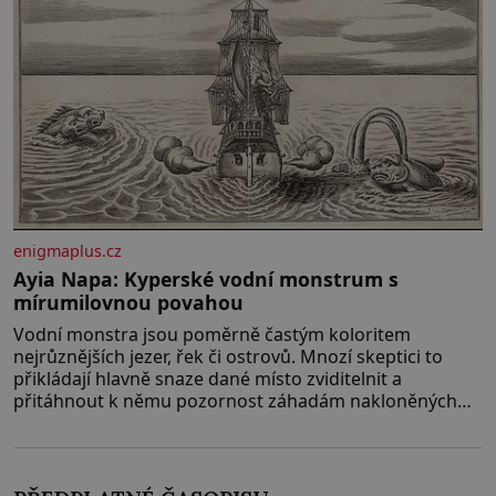
enigmaplus.cz
Ayia Napa: Kyperské vodní monstrum s
mírumilovnou povahou
Vodní monstra jsou poměrně častým koloritem
nejrůznějších jezer, řek či ostrovů. Mnozí skeptici to
přikládají hlavně snaze dané místo zviditelnit a
přitáhnout k němu pozornost záhadám nakloněných
turi