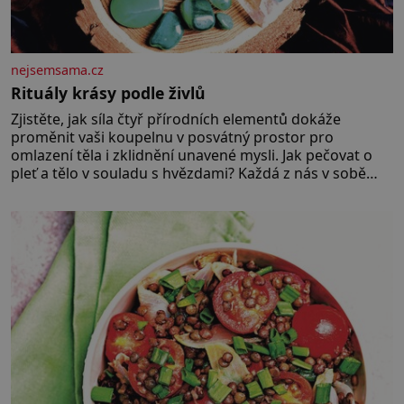
nejsemsama.cz
Rituály krásy podle živlů
Zjistěte, jak síla čtyř přírodních elementů dokáže
proměnit vaši koupelnu v posvátný prostor pro
omlazení těla i zklidnění unavené mysli. Jak pečovat o
pleť a tělo v souladu s hvězdami? Každá z nás v sobě
nese otisk vesmíru, který se projevuje nejen v naší
povaze, ale i v potřebách naší pokožky. Ohnivá znamení
Ženy narozené ve znamení Berana, Lva a Střelce v sobě
nesou žár, odvahu a neutuchající elán. Vaše