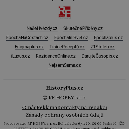
NašeHvězdy.cz
SkutečnéPříběhy.cz
EpochaNaCestach.cz
EpochálníSvět.cz
Epochaplus.cz
Enigmaplus.cz
TisíceReceptů.cz
21Stoleti.cz
iLuxus.cz
RezidenceOnline.cz
DarujteČasopis.cz
NejsemSama.cz
HistoryPlus.cz
©
RF HOBBY s.r.o.
O nás
Reklama
Kontakty na redakci
Zásady ochrany osobních údajů
Provozovatel: RF HOBBY, s. r. o., Bohdalecká 6/1420, 101 00 Praha 10, IČO:
26155672, tel.: 420 281 090 611, e-mail: sekretariat@rf-hobby.cz