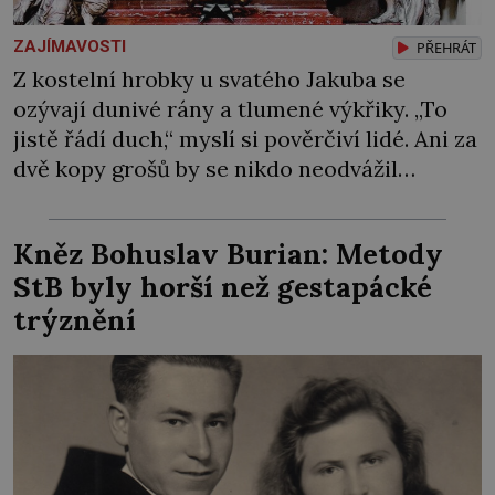
ZAJÍMAVOSTI
PŘEHRÁT
Z kostelní hrobky u svatého Jakuba se
ozývají dunivé rány a tlumené výkřiky. „To
jistě řádí duch,“ myslí si pověrčiví lidé. Ani za
dvě kopy grošů by se nikdo neodvážil
podzemní hrobku otevřít a její poklop tak
raději jen skrápí svěcenou vodou. Za několik
Kněz Bohuslav Burian: Metody
dní divné burácení skutečně ustane. Když o
StB byly horší než gestapácké
mnoho let později hrobku […]
trýznění