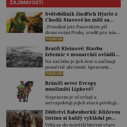
ZAJÍMAVOSTI
Světoběžník Jindřich Hýzrle z
Chodů: Stavové ho měli za
zrádce
„Pomáhal jste Pasovským při
drancování Prahy, zradil jste nás!“
nařknou čeští stavové hlavního
PREMIUM
zbrojmistra zemské hotovosti.
Bratři Kleinové: Stavbu
Jindřich se však zastrašit nenechá.
železnic v monarchii ovládli
Zachová chladnou hlavu a trestu
samouci
unikne. Nicméně cejchu zrádce se
Na začátku je jich šest a začínají
už nezbaví… Tři roky stačily! Škola
poměrně skromně, úpravami
pro něj není. Jindřich Michal
zahrad, rybníků a parků. Postupně
PREMIUM
Hýzrle z Chodů (1575–1665) se v ní
si ale troufnou i na stavbu železnic.
Bránili sever Evropy
nudí. 10letý chlapec chce
Během 40 let vybudují na území
muslimští Lipkové?
procestovat […]
monarchie třetinu všech tratí,
tedy asi 3500 kilometrů! Ohromně
Neprávem je očerňují a
na tom zbohatnou… Podnikavého
nerespektují jejich stará privilegia.
ducha zdědí bratři Kleinové po
A hlavně jim přestali vyplácet
Dědictví Babenberků: Klíčovou
otci Johannovi (1756–1835), který
dohodnutý žold! Lipkové proti
listinu si každý vykládal po
má malý statek na Jesenicku […]
těmto „podrazům“ hlasitě
svém
Vrhá se do největší bitevní vřavy.
protestují, jenže spravedlnosti