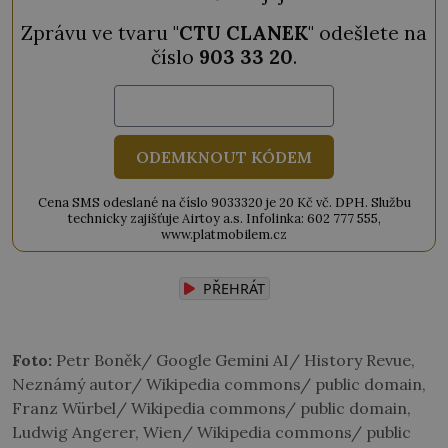
Zprávu ve tvaru "
CTU CLANEK
" odešlete na
číslo
903 33 20
.
ODEMKNOUT KÓDEM
Cena SMS odeslané na číslo 9033320 je 20 Kč vč. DPH. Službu
technicky zajišťuje Airtoy a.s. Infolinka: 602 777 555,
www.platmobilem.cz
PŘEHRÁT
Foto:
Petr Boněk/ Google Gemini AI/ History Revue,
Neznámý autor/ Wikipedia commons/ public domain,
Franz Würbel/ Wikipedia commons/ public domain,
Ludwig Angerer, Wien/ Wikipedia commons/ public