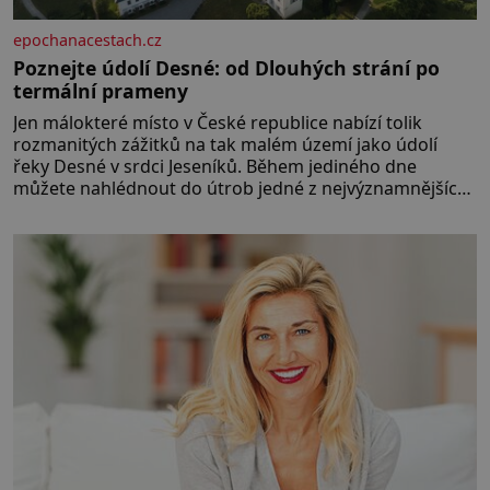
epochanacestach.cz
Poznejte údolí Desné: od Dlouhých strání po
termální prameny
Jen málokteré místo v České republice nabízí tolik
rozmanitých zážitků na tak malém území jako údolí
řeky Desné v srdci Jeseníků. Během jediného dne
můžete nahlédnout do útrob jedné z nejvýznamnějších
vodních elektráren v Evropě, vydat se na horské
hřebeny, projet se na koloběžce a den zakončit
poznáváním památek ve Velkých Losinách nebo v
termálním