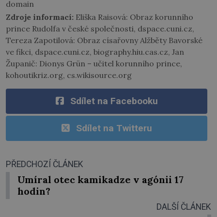
domain
Zdroje informací:
Eliška Raisová: Obraz korunního
prince Rudolfa v české společnosti, dspace.cuni.cz,
Tereza Zapotilová: Obraz císařovny Alžběty Bavorské
ve fikci, dspace.cuni.cz, biography.hiu.cas.cz, Jan
Županič: Dionys Grün – učitel korunního prince,
kohoutikriz.org, cs.wikisource.org
Sdílet na Facebooku
Sdílet na Twitteru
PŘEDCHOZÍ ČLÁNEK
Umíral otec kamikadze v agónii 17
hodin?
DALŠÍ ČLÁNEK