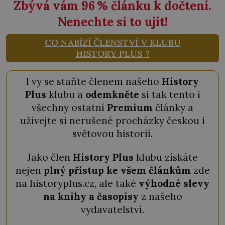
Zbývá vám 96
%
článku k dočtení.
Nenechte si to ujít!
CO NABÍZÍ ČLENSTVÍ V KLUBU
HISTORY PLUS ?
I vy se staňte členem našeho
History
Plus
klubu a
odemkněte
si tak tento i
všechny ostatní
Premium
články a
užívejte si nerušené procházky českou i
světovou historií.
Jako člen
History Plus
klubu získáte
nejen
plný přístup ke všem článkům
zde
na historyplus.cz, ale také
výhodné slevy
na knihy a časopisy
z našeho
vydavatelství.