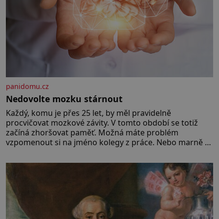
panidomu.cz
Nedovolte mozku stárnout
Každý, komu je přes 25 let, by měl pravidelně
procvičovat mozkové závity. V tomto období se totiž
začíná zhoršovat paměť. Možná máte problém
vzpomenout si na jméno kolegy z práce. Nebo marně v
paměti lovíte název knížky, kterou jste nedávno přečetli.
Je to opravdu tak, s věkem jako kdyby se paměť
rozhodla stávkovat. Cvičte