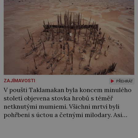
ZAJÍMAVOSTI
PŘEHRÁT
V poušti Taklamakan byla koncem minulého
století objevena stovka hrobů s téměř
netknutými mumiemi. Všichni mrtví byli
pohřbeni s úctou a četnými milodary. Asi
nejvíc přitom vědce zaujal hrob tříměsíčního
chlapečka s modrou filcovou čapkou, z níž se