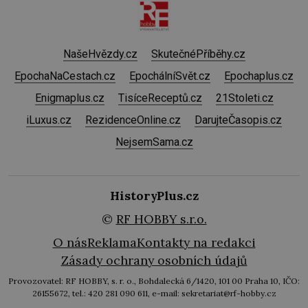
NašeHvězdy.cz
SkutečnéPříběhy.cz
EpochaNaCestach.cz
EpochálníSvět.cz
Epochaplus.cz
Enigmaplus.cz
TisíceReceptů.cz
21Stoleti.cz
iLuxus.cz
RezidenceOnline.cz
DarujteČasopis.cz
NejsemSama.cz
HistoryPlus.cz
©
RF HOBBY s.r.o.
O nás
Reklama
Kontakty na redakci
Zásady ochrany osobních údajů
Provozovatel: RF HOBBY, s. r. o., Bohdalecká 6/1420, 101 00 Praha 10, IČO:
26155672, tel.: 420 281 090 611, e-mail: sekretariat@rf-hobby.cz