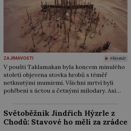
ZAJÍMAVOSTI
PŘEHRÁT
V poušti Taklamakan byla koncem minulého
století objevena stovka hrobů s téměř
netknutými mumiemi. Všichni mrtví byli
pohřbeni s úctou a četnými milodary. Asi
nejvíc přitom vědce zaujal hrob tříměsíčního
chlapečka s modrou filcovou čapkou, z níž se
Světoběžník Jindřich Hýzrle z
draly blonďaté vlásky. Fakt, že jsou těla
Chodů: Stavové ho měli za zrádce
dávných lidí nesmírně dobře zachovalá,
přičítají odborníci zdejším klimatickým