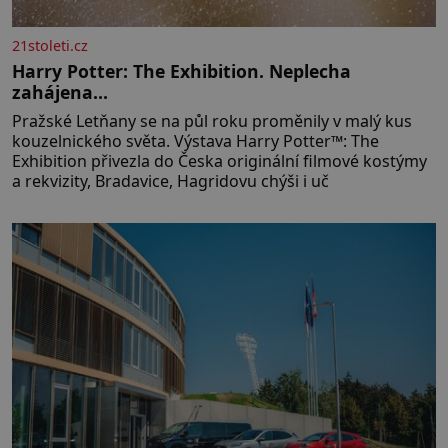
21stoleti.cz
Harry Potter: The Exhibition. Neplecha
zahájena…
Pražské Letňany se na půl roku proměnily v malý kus
kouzelnického světa. Výstava Harry Potter™: The
Exhibition přivezla do Česka originální filmové kostýmy
a rekvizity, Bradavice, Hagridovu chýši i uč