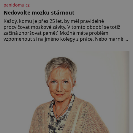
panidomu.cz
Nedovolte mozku stárnout
Každý, komu je přes 25 let, by měl pravidelně
procvičovat mozkové závity. V tomto období se totiž
začíná zhoršovat paměť. Možná máte problém
vzpomenout si na jméno kolegy z práce. Nebo marně v
paměti lovíte název knížky, kterou jste nedávno přečetli.
Je to opravdu tak, s věkem jako kdyby se paměť
rozhodla stávkovat. Cvičte