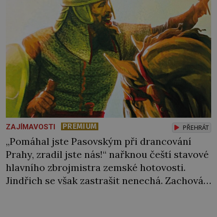
podmínkám. Sucho, prosolené písky a
extrémně […]
PREMIUM
ZAJÍMAVOSTI
PŘEHRÁT
„Pomáhal jste Pasovským při drancování
Prahy, zradil jste nás!“ nařknou čeští stavové
hlavního zbrojmistra zemské hotovosti.
Jindřich se však zastrašit nenechá. Zachová
chladnou hlavu a trestu unikne. Nicméně
cejchu zrádce se už nezbaví… Tři roky