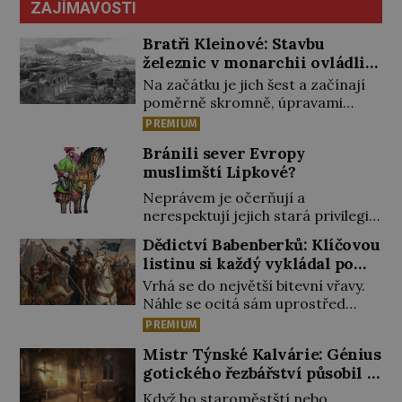
ZAJÍMAVOSTI
Bratři Kleinové: Stavbu
železnic v monarchii ovládli
samouci
Na začátku je jich šest a začínají
poměrně skromně, úpravami
zahrad, rybníků a parků. Postupně
PREMIUM
si ale troufnou i na stavbu železnic.
Bránili sever Evropy
Během 40 let vybudují na území
muslimští Lipkové?
monarchie třetinu všech tratí,
tedy asi 3500 kilometrů! Ohromně
Neprávem je očerňují a
na tom zbohatnou… Podnikavého
nerespektují jejich stará privilegia.
ducha zdědí bratři Kleinové po
A hlavně jim přestali vyplácet
Dědictví Babenberků: Klíčovou
otci Johannovi (1756–1835), který
dohodnutý žold! Lipkové proti
listinu si každý vykládal po
má malý statek na Jesenicku […]
těmto „podrazům“ hlasitě
svém
Vrhá se do největší bitevní vřavy.
protestují, jenže spravedlnosti
Náhle se ocitá sám uprostřed
nedosáhnou. Proto se rozhodnou
nepřátel. Nikdo z jeho věrných si
vypovědět polské koruně
PREMIUM
toho ani nepovšiml. Rakouský
poslušnost a přeběhnou k
Mistr Týnské Kalvárie: Génius
vévoda Fridrich II. padne 15.
Osmanům! V Litvě se na počátku
gotického řezbářství působil v
června 1246 při střetu s Uhry na
15. století usazují první muslimští
Praze
Litavě. „Tvrdý muž, statečný v boji,
Tataři. Uprchli ze Zlaté Hordy
Když ho staroměstští nebo