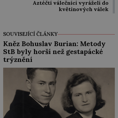
Aztéčtí válečníci vyráželi do
květinových válek
SOUVISEJÍCÍ ČLÁNKY
Kněz Bohuslav Burian: Metody
StB byly horší než gestapácké
trýznění