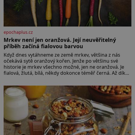
epochaplus.cz
Mrkev není jen oranžová. Její neuvěřitelný
příběh začíná fialovou barvou
Když dnes vytáhneme ze země mrkev, většina z nás
očekává sytě oranžový kořen. Jenže po většinu své
historie je mrkev všechno možné, jen ne oranžová. Je
fialová, žlutá, bílá, někdy dokonce téměř černá. Až díky
stovkám let pečlivého šlechtění se z ní stává zelenina,
bez které si českou zahradu ani nedokážeme
představit. Její příběh je