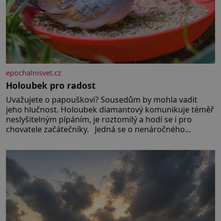
epochalnisvet.cz
Holoubek pro radost
Uvažujete o papouškovi? Sousedům by mohla vadit
jeho hlučnost. Holoubek diamantový komunikuje téměř
neslyšitelným pípáním, je roztomilý a hodí se i pro
chovatele začátečníky. Jedná se o nenáročného
klidného ptáčka, který většinu dne jen posedává. Hodně
času tráví na zemi, kde sbírá zbytky semínek Jeho
domovinou je prakticky celá Austrálie s výjimkou
pobřežní oblasti.