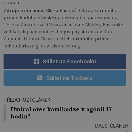
domain
Zdroje informací:
Eliška Raisová: Obraz korunního
prince Rudolfa v české společnosti, dspace.cuni.cz,
Tereza Zapotilová: Obraz císařovny Alžběty Bavorské
ve fikci, dspace.cuni.cz, biography.hiu.cas.cz, Jan
Županič: Dionys Grün – učitel korunního prince,
kohoutikriz.org, cs.wikisource.org
Sdílet na Facebooku
Sdílet na Twitteru
PŘEDCHOZÍ ČLÁNEK
Umíral otec kamikadze v agónii 17
hodin?
DALŠÍ ČLÁNEK