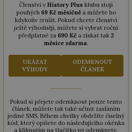
Členství v
History Plus
klubu stojí
pouhých
69 Kč měsíčně
a můžete ho
kdykoliv zrušit. Pokud chcete členství
ještě výhodněji, můžete si vybrat roční
předplatné za
690 Kč
a získat tak
2
měsíce zdarma
.
UKÁZAT
ODEMKNOUT
VÝHODY
ČLÁNEK
Pokud si přejete odemknout pouze tento
článek, můžete tak také učinit zasláním
jediné SMS. Během chvilky obdržíte číselný
kód, který opíšete do následujícího okénka
a kliknutím na tlačítko jej odemknete.