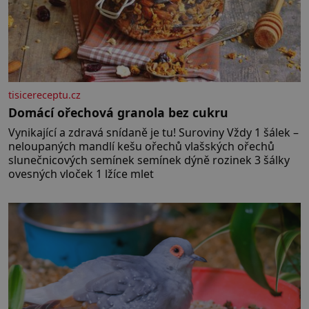
tisicereceptu.cz
Domácí ořechová granola bez cukru
Vynikající a zdravá snídaně je tu! Suroviny Vždy 1 šálek –
neloupaných mandlí kešu ořechů vlašských ořechů
slunečnicových semínek semínek dýně rozinek 3 šálky
ovesných vloček 1 lžíce mlet