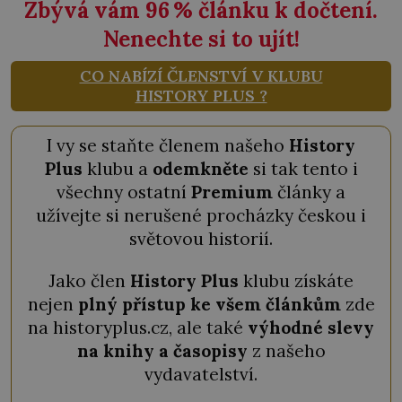
Zbývá vám 96
%
článku k dočtení.
Nenechte si to ujít!
CO NABÍZÍ ČLENSTVÍ V KLUBU
HISTORY PLUS ?
I vy se staňte členem našeho
History
Plus
klubu a
odemkněte
si tak tento i
všechny ostatní
Premium
články a
užívejte si nerušené procházky českou i
světovou historií.
Jako člen
History Plus
klubu získáte
nejen
plný přístup ke všem článkům
zde
na historyplus.cz, ale také
výhodné slevy
na knihy a časopisy
z našeho
vydavatelství.