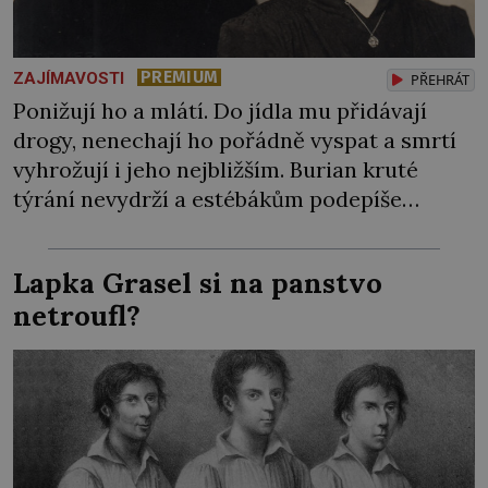
PREMIUM
ZAJÍMAVOSTI
PŘEHRÁT
Ponižují ho a mlátí. Do jídla mu přidávají
drogy, nenechají ho pořádně vyspat a smrtí
vyhrožují i jeho nejbližším. Burian kruté
týrání nevydrží a estébákům podepíše
všechno, co po něm chtějí. Svým podpisem
jim potvrdí také to, že na něj během výslechů
Lapka Grasel si na panstvo
nikdo nevyvíjel fyzický ani psychický nátlak.
netroufl?
Syn brněnského řezníka chce být knězem a
[…]