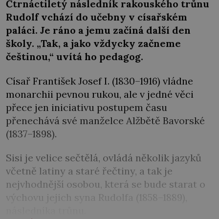
Čtrnáctiletý následník rakouského trůnu
Rudolf vchází do učebny v císařském
paláci. Je ráno a jemu začíná další den
školy. „Tak, a jako vždycky začneme
češtinou,“ uvítá ho pedagog.
Císař František Josef I. (1830–1916) vládne
monarchii pevnou rukou, ale v jedné věci
přece jen iniciativu postupem času
přenechává své manželce Alžbětě Bavorské
(1837–1898).
Sisi je velice sečtělá, ovládá několik jazyků
včetně latiny a staré řečtiny, a tak je
nejvhodnější osobou, která se bude starat o
výchovu jejich syna Rudolfa (1858–1889),
následníka trůnu.