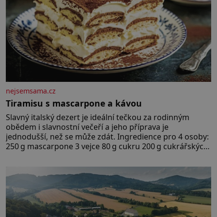
nejsemsama.cz
Tiramisu s mascarpone a kávou
Slavný italský dezert je ideální tečkou za rodinným
obědem i slavnostní večeří a jeho příprava je
jednodušší, než se může zdát. Ingredience pro 4 osoby:
250 g mascarpone 3 vejce 80 g cukru 200 g cukrářských
piškotů 250 ml silné kávy 2 lžíce amaretta kakao na
posypání Postup: Oddělte žloutky od bílků. Žloutky
vyšlehejte s cukrem do světlé pěny a postupně do nich
vmíchejte mascarpone, aby vznikl hladký