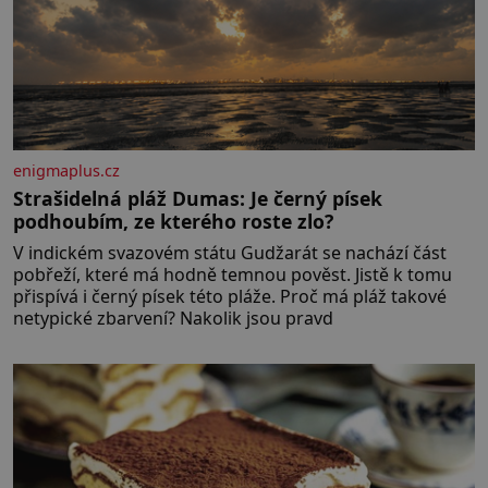
enigmaplus.cz
Strašidelná pláž Dumas: Je černý písek
podhoubím, ze kterého roste zlo?
V indickém svazovém státu Gudžarát se nachází část
pobřeží, které má hodně temnou pověst. Jistě k tomu
přispívá i černý písek této pláže. Proč má pláž takové
netypické zbarvení? Nakolik jsou pravd