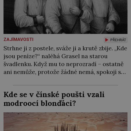
ZAJÍMAVOSTI
PŘEHRÁT
Strhne ji z postele, sváže ji a krutě zbije. „Kde
jsou peníze?“ naléhá Grasel na starou
švadlenku. Když mu to neprozradí – ostatně
ani nemůže, protože žádné nemá, spokojí se
lupič s několika měďáky a štůčky látky.
Zraněná žena pár dní nato umírá. Je to muž
Kde se v čínské poušti vzali
nebývale krutý. Jeho činy budí hrůzu ještě
modroocí blonďáci?
dlouho po jeho smrti […]