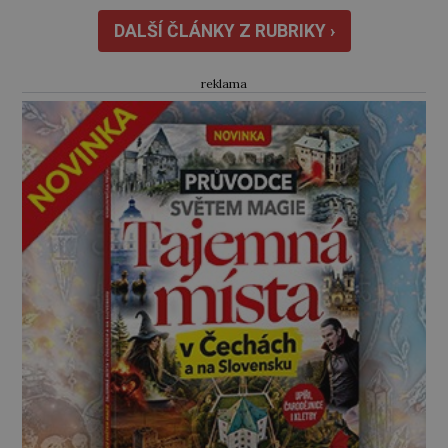
stačily! Škola pro něj není. Jindřich Michal
Hýzrle z Chodů (1575–1665) se v ní nudí. 10letý
DALŠÍ ČLÁNKY Z RUBRIKY ›
chlapec chce procestovat […]
reklama