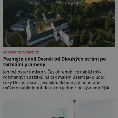
epochanacestach.cz
Poznejte údolí Desné: od Dlouhých strání po
termální prameny
Jen málokteré místo v České republice nabízí tolik
rozmanitých zážitků na tak malém území jako údolí
řeky Desné v srdci Jeseníků. Během jediného dne
můžete nahlédnout do útrob jedné z nejvýznamnějších
vodních elektráren v Evropě, vydat se na horské
hřebeny, projet se na koloběžce a den zakončit
poznáváním památek ve Velkých Losinách nebo v
termálním