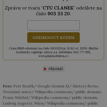
Zprávu ve tvaru "
CTU CLANEK
" odešlete na
číslo
903 33 20
.
ODEMKNOUT KÓDEM
Cena SMS odeslané na číslo 9033320 je 20 Kč vč. DPH. Službu
technicky zajišťuje Airtoy a.s. Infolinka: 602 777 555,
www.platmobilem.cz
PŘEHRÁT
Foto:
Petr Boněk/ Google Gemini AI/ History Revue,
Neznámý autor/ Wikipedia commons/ public domain,
Franz Würbel/ Wikipedia commons/ public domain,
Ludwig Angerer, Wien/ Wikipedia commons/ public