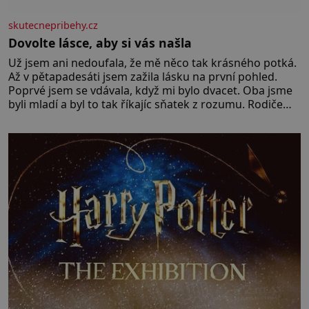
skutecnepribehy.cz
Dovolte lásce, aby si vás našla
Už jsem ani nedoufala, že mě něco tak krásného potká.
Až v pětapadesáti jsem zažila lásku na první pohled.
Poprvé jsem se vdávala, když mi bylo dvacet. Oba jsme
byli mladí a byl to tak říkajíc sňatek z rozumu. Rodiče
nás dali dohromady, Toník byl dobře zaopatřený mladý
muž. Manželství nám oběma moc nesvědčilo, brzy jsme
zjistili, že