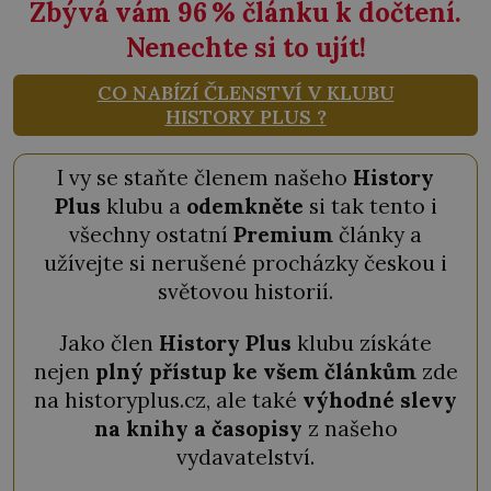
Zbývá vám 96
%
článku k dočtení.
Nenechte si to ujít!
CO NABÍZÍ ČLENSTVÍ V KLUBU
HISTORY PLUS ?
I vy se staňte členem našeho
History
Plus
klubu a
odemkněte
si tak tento i
všechny ostatní
Premium
články a
užívejte si nerušené procházky českou i
světovou historií.
Jako člen
History Plus
klubu získáte
nejen
plný přístup ke všem článkům
zde
na historyplus.cz, ale také
výhodné slevy
na knihy a časopisy
z našeho
vydavatelství.