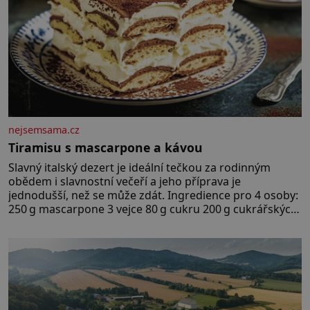
nejsemsama.cz
Tiramisu s mascarpone a kávou
Slavný italský dezert je ideální tečkou za rodinným
obědem i slavnostní večeří a jeho příprava je
jednodušší, než se může zdát. Ingredience pro 4 osoby:
250 g mascarpone 3 vejce 80 g cukru 200 g cukrářských
piškotů 250 ml silné kávy 2 lžíce amaretta kakao na
posypání Postup: Oddělte žloutky od bílků. Žloutky
vyšlehejte s cukrem do světlé pěny a postupně do nich
vmíchejte mascarpone, aby vznikl hladký