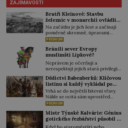
ZAJÍMAVOSTI
Bratři Kleinové: Stavbu
železnic v monarchii ovládli
samouci
Na začátku je jich šest a začínají
poměrně skromně, úpravami
zahrad, rybníků a parků. Postupně
PREMIUM
si ale troufnou i na stavbu železnic.
Bránili sever Evropy
Během 40 let vybudují na území
muslimští Lipkové?
monarchie třetinu všech tratí,
tedy asi 3500 kilometrů! Ohromně
Neprávem je očerňují a
na tom zbohatnou… Podnikavého
nerespektují jejich stará privilegia.
ducha zdědí bratři Kleinové po
A hlavně jim přestali vyplácet
Dědictví Babenberků: Klíčovou
otci Johannovi (1756–1835), který
dohodnutý žold! Lipkové proti
listinu si každý vykládal po
má malý statek na Jesenicku […]
těmto „podrazům“ hlasitě
svém
Vrhá se do největší bitevní vřavy.
protestují, jenže spravedlnosti
Náhle se ocitá sám uprostřed
nedosáhnou. Proto se rozhodnou
nepřátel. Nikdo z jeho věrných si
vypovědět polské koruně
PREMIUM
toho ani nepovšiml. Rakouský
poslušnost a přeběhnou k
Mistr Týnské Kalvárie: Génius
vévoda Fridrich II. padne 15.
Osmanům! V Litvě se na počátku
gotického řezbářství působil v
června 1246 při střetu s Uhry na
15. století usazují první muslimští
Praze
Litavě. „Tvrdý muž, statečný v boji,
Tataři. Uprchli ze Zlaté Hordy
Když ho staroměstští nebo