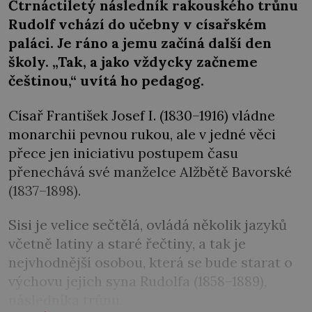
Čtrnáctiletý následník rakouského trůnu
Rudolf vchází do učebny v císařském
paláci. Je ráno a jemu začíná další den
školy. „Tak, a jako vždycky začneme
češtinou,“ uvítá ho pedagog.
Císař František Josef I. (1830–1916) vládne
monarchii pevnou rukou, ale v jedné věci
přece jen iniciativu postupem času
přenechává své manželce Alžbětě Bavorské
(1837–1898).
Sisi je velice sečtělá, ovládá několik jazyků
včetně latiny a staré řečtiny, a tak je
nejvhodnější osobou, která se bude starat o
výchovu jejich syna Rudolfa (1858–1889),
následníka trůnu.