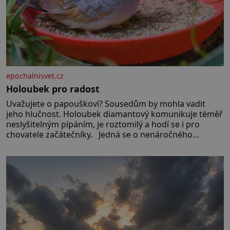
epochalnisvet.cz
Holoubek pro radost
Uvažujete o papouškovi? Sousedům by mohla vadit
jeho hlučnost. Holoubek diamantový komunikuje téměř
neslyšitelným pípáním, je roztomilý a hodí se i pro
chovatele začátečníky. Jedná se o nenáročného
klidného ptáčka, který většinu dne jen posedává. Hodně
času tráví na zemi, kde sbírá zbytky semínek Jeho
domovinou je prakticky celá Austrálie s výjimkou
pobřežní oblasti.