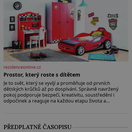
rezidenceonline.cz
Prostor, který roste s dítětem
Je to svět, který se vyvíjí a proměňuje od prvních
dětských krůčků až po dospívání. Správně navržený
pokoj podporuje bezpečí, kreativitu, soustředění i
odpočinek a reaguje na každou etapu života a
specifické potřeby dítěte. Pro nejmenší je klíčová
jednoduchost, měkkost a bezpečí, proto by pokoj
miminka měl působit především klidně a útulně.
Předškolní věk je
PŘEDPLATNÉ ČASOPISU