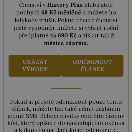
Členství v
History Plus
klubu stojí
pouhých
69 Kč měsíčně
a můžete ho
kdykoliv zrušit. Pokud chcete členství
ještě výhodněji, můžete si vybrat roční
předplatné za
690 Kč
a získat tak
2
měsíce zdarma
.
UKÁZAT
ODEMKNOUT
VÝHODY
ČLÁNEK
Pokud si přejete odemknout pouze tento
článek, můžete tak také učinit zasláním
jediné SMS. Během chvilky obdržíte číselný
kód, který opíšete do následujícího okénka
a kliknutím na tlačítko jej odemknete.