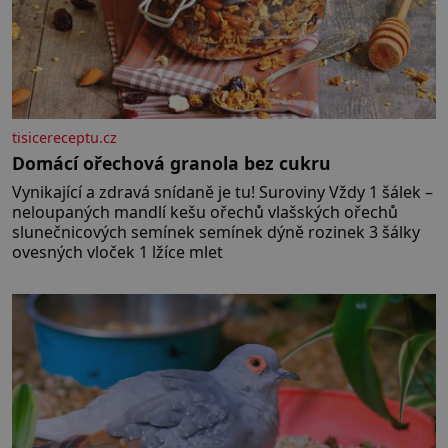
tisicereceptu.cz
Domácí ořechová granola bez cukru
Vynikající a zdravá snídaně je tu! Suroviny Vždy 1 šálek –
neloupaných mandlí kešu ořechů vlašských ořechů
slunečnicových semínek semínek dýně rozinek 3 šálky
ovesných vloček 1 lžíce mlet