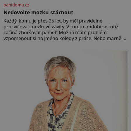
panidomu.cz
Nedovolte mozku stárnout
Každý, komu je přes 25 let, by měl pravidelně
procvičovat mozkové závity. V tomto období se totiž
začíná zhoršovat paměť. Možná máte problém
vzpomenout si na jméno kolegy z práce. Nebo marně v
paměti lovíte název knížky, kterou jste nedávno přečetli.
Je to opravdu tak, s věkem jako kdyby se paměť
rozhodla stávkovat. Cvičte