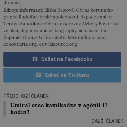
domain
Zdroje informací:
Eliška Raisová: Obraz korunního
prince Rudolfa v české společnosti, dspace.cuni.cz,
Tereza Zapotilová: Obraz císařovny Alžběty Bavorské
ve fikci, dspace.cuni.cz, biography.hiu.cas.cz, Jan
Županič: Dionys Grün – učitel korunního prince,
kohoutikriz.org, cs.wikisource.org
Sdílet na Facebooku
Sdílet na Twitteru
PŘEDCHOZÍ ČLÁNEK
Umíral otec kamikadze v agónii 17
hodin?
DALŠÍ ČLÁNEK