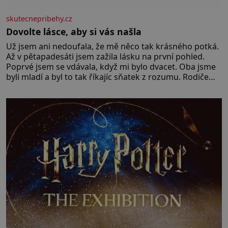
skutecnepribehy.cz
Dovolte lásce, aby si vás našla
Už jsem ani nedoufala, že mě něco tak krásného potká.
Až v pětapadesáti jsem zažila lásku na první pohled.
Poprvé jsem se vdávala, když mi bylo dvacet. Oba jsme
byli mladí a byl to tak říkajíc sňatek z rozumu. Rodiče
nás dali dohromady, Toník byl dobře zaopatřený mladý
muž. Manželství nám oběma moc nesvědčilo, brzy jsme
zjistili, že