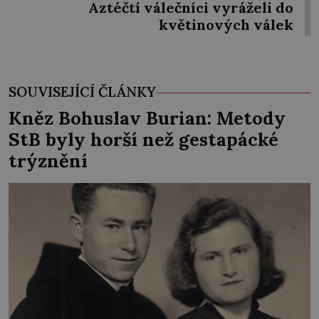
Aztéčtí válečníci vyráželi do
květinových válek
SOUVISEJÍCÍ ČLÁNKY
Kněz Bohuslav Burian: Metody
StB byly horší než gestapácké
trýznění