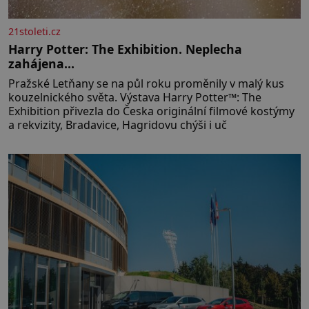
21stoleti.cz
Harry Potter: The Exhibition. Neplecha
zahájena…
Pražské Letňany se na půl roku proměnily v malý kus
kouzelnického světa. Výstava Harry Potter™: The
Exhibition přivezla do Česka originální filmové kostýmy
a rekvizity, Bradavice, Hagridovu chýši i uč