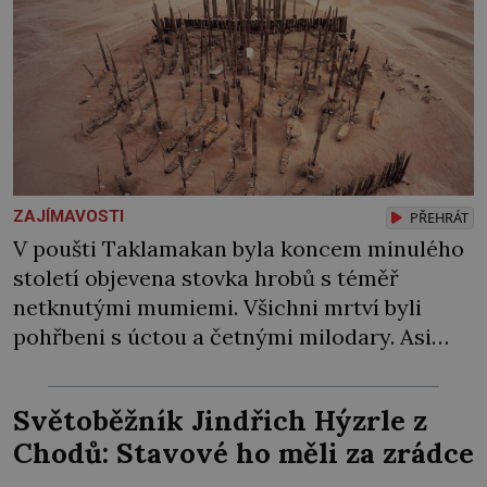
ZAJÍMAVOSTI
PŘEHRÁT
V poušti Taklamakan byla koncem minulého
století objevena stovka hrobů s téměř
netknutými mumiemi. Všichni mrtví byli
pohřbeni s úctou a četnými milodary. Asi
nejvíc přitom vědce zaujal hrob tříměsíčního
chlapečka s modrou filcovou čapkou, z níž se
Světoběžník Jindřich Hýzrle z
draly blonďaté vlásky. Fakt, že jsou těla
Chodů: Stavové ho měli za zrádce
dávných lidí nesmírně dobře zachovalá,
přičítají odborníci zdejším klimatickým