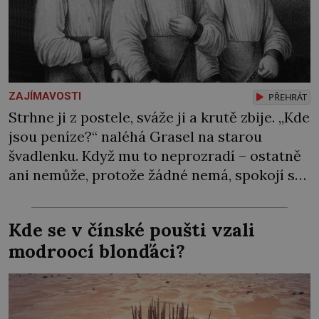
ZAJÍMAVOSTI
PŘEHRÁT
Strhne ji z postele, sváže ji a krutě zbije. „Kde
jsou peníze?“ naléhá Grasel na starou
švadlenku. Když mu to neprozradí – ostatně
ani nemůže, protože žádné nemá, spokojí se
lupič s několika měďáky a štůčky látky.
Zraněná žena pár dní nato umírá. Je to muž
Kde se v čínské poušti vzali
nebývale krutý. Jeho činy budí hrůzu ještě
modroocí blonďáci?
dlouho po jeho smrti […]