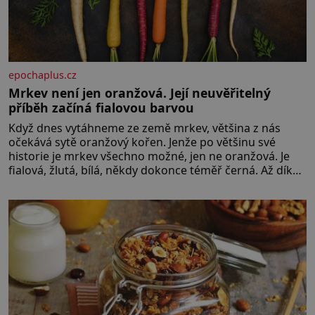
epochaplus.cz
Mrkev není jen oranžová. Její neuvěřitelný
příběh začíná fialovou barvou
Když dnes vytáhneme ze země mrkev, většina z nás
očekává sytě oranžový kořen. Jenže po většinu své
historie je mrkev všechno možné, jen ne oranžová. Je
fialová, žlutá, bílá, někdy dokonce téměř černá. Až díky
stovkám let pečlivého šlechtění se z ní stává zelenina,
bez které si českou zahradu ani nedokážeme
představit. Její příběh je