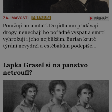
PREMIUM
ZAJÍMAVOSTI
PŘEHRÁT
Ponižují ho a mlátí. Do jídla mu přidávají
drogy, nenechají ho pořádně vyspat a smrtí
vyhrožují i jeho nejbližším. Burian kruté
týrání nevydrží a estébákům podepíše
všechno, co po něm chtějí. Svým podpisem
jim potvrdí také to, že na něj během výslechů
Lapka Grasel si na panstvo
nikdo nevyvíjel fyzický ani psychický nátlak.
netroufl?
Syn brněnského řezníka chce být knězem a
[…]