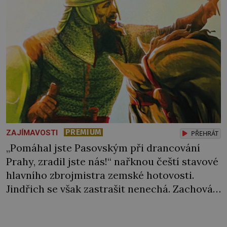
podmínkám. Sucho, prosolené písky a
extrémně […]
PREMIUM
ZAJÍMAVOSTI
PŘEHRÁT
„Pomáhal jste Pasovským při drancování
Prahy, zradil jste nás!“ nařknou čeští stavové
hlavního zbrojmistra zemské hotovosti.
Jindřich se však zastrašit nenechá. Zachová
chladnou hlavu a trestu unikne. Nicméně
cejchu zrádce se už nezbaví… Tři roky