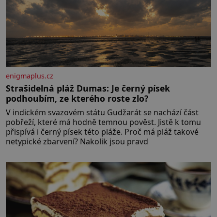
enigmaplus.cz
Strašidelná pláž Dumas: Je černý písek
podhoubím, ze kterého roste zlo?
V indickém svazovém státu Gudžarát se nachází část
pobřeží, které má hodně temnou pověst. Jistě k tomu
přispívá i černý písek této pláže. Proč má pláž takové
netypické zbarvení? Nakolik jsou pravd