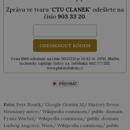
Zprávu ve tvaru "
CTU CLANEK
" odešlete na
číslo
903 33 20
.
ODEMKNOUT KÓDEM
Cena SMS odeslané na číslo 9033320 je 20 Kč vč. DPH. Službu
technicky zajišťuje Airtoy a.s. Infolinka: 602 777 555,
www.platmobilem.cz
PŘEHRÁT
Foto:
Petr Boněk/ Google Gemini AI/ History Revue,
Neznámý autor/ Wikipedia commons/ public domain,
Franz Würbel/ Wikipedia commons/ public domain,
Ludwig Angerer, Wien/ Wikipedia commons/ public