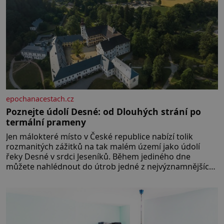
epochanacestach.cz
Poznejte údolí Desné: od Dlouhých strání po
termální prameny
Jen málokteré místo v České republice nabízí tolik
rozmanitých zážitků na tak malém území jako údolí
řeky Desné v srdci Jeseníků. Během jediného dne
můžete nahlédnout do útrob jedné z nejvýznamnějších
vodních elektráren v Evropě, vydat se na horské
hřebeny, projet se na koloběžce a den zakončit
poznáváním památek ve Velkých Losinách nebo v
termálním