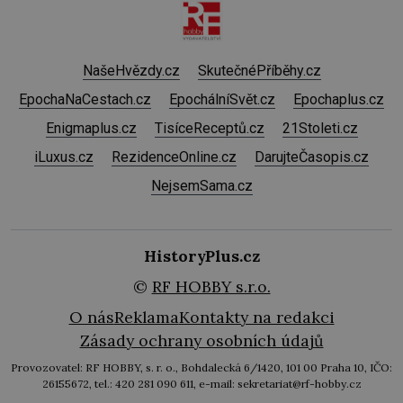
NašeHvězdy.cz
SkutečnéPříběhy.cz
EpochaNaCestach.cz
EpochálníSvět.cz
Epochaplus.cz
Enigmaplus.cz
TisíceReceptů.cz
21Stoleti.cz
iLuxus.cz
RezidenceOnline.cz
DarujteČasopis.cz
NejsemSama.cz
HistoryPlus.cz
©
RF HOBBY s.r.o.
O nás
Reklama
Kontakty na redakci
Zásady ochrany osobních údajů
Provozovatel: RF HOBBY, s. r. o., Bohdalecká 6/1420, 101 00 Praha 10, IČO:
26155672, tel.: 420 281 090 611, e-mail: sekretariat@rf-hobby.cz