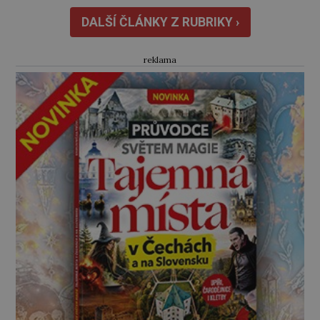
stačily! Škola pro něj není. Jindřich Michal
Hýzrle z Chodů (1575–1665) se v ní nudí. 10letý
DALŠÍ ČLÁNKY Z RUBRIKY ›
chlapec chce procestovat […]
reklama