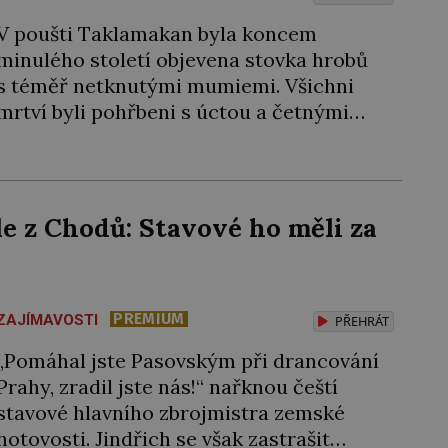
V poušti Taklamakan byla koncem
minulého století objevena stovka hrobů
s téměř netknutými mumiemi. Všichni
mrtví byli pohřbeni s úctou a četnými
milodary. Asi nejvíc přitom vědce zaujal
hrob tříměsíčního chlapečka s modrou
filcovou čapkou, z níž se draly blonďaté
vlásky. Fakt, že jsou těla dávných lidí
e z Chodů: Stavové ho měli za
nesmírně dobře zachovalá, přičítají
odborníci zdejším klimatickým
podmínkám. Sucho, prosolené písky a
extrémně […]
PREMIUM
ZAJÍMAVOSTI
PŘEHRÁT
„Pomáhal jste Pasovským při drancování
Prahy, zradil jste nás!“ nařknou čeští
stavové hlavního zbrojmistra zemské
hotovosti. Jindřich se však zastrašit