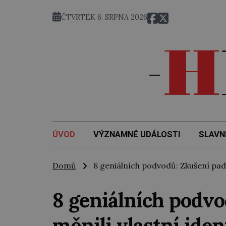
ČTVRTEK 6. SRPNA 2026
ÚVOD
VÝZNAMNÉ UDÁLOSTI
SLAVN
Domů
8 geniálních podvodů: Zkušení paděla
8 geniálních podvo
měnili vlastní iden