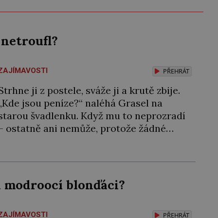
 netroufl?
ZAJÍMAVOSTI
PŘEHRÁT
Strhne ji z postele, sváže ji a krutě zbije.
„Kde jsou peníze?“ naléhá Grasel na
starou švadlenku. Když mu to neprozradí
– ostatně ani nemůže, protože žádné
nemá, spokojí se lupič s několika měďáky
a štůčky látky. Zraněná žena pár dní nato
umírá. Je to muž nebývale krutý. Jeho
činy budí hrůzu ještě dlouho po jeho
li modroocí blonďáci?
smrti […]
ZAJÍMAVOSTI
PŘEHRÁT