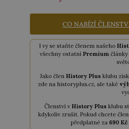
CO NABÍZÍ ČLENSTV
I vy se staňte členem našeho
Hist
všechny ostatní
Premium
články 
svět
Jako člen
History Plus
klubu zís
zde na historyplus.cz, ale také
výh
vy
Členství v
History Plus
klubu s
kdykoliv zrušit. Pokud chcete člen
předplatné za
690 Kč