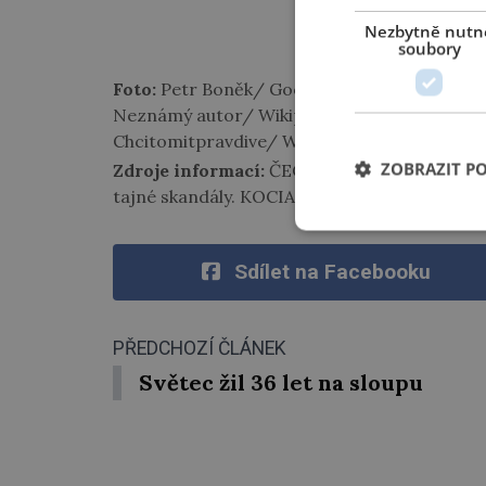
Nezbytně nutn
soubory
Foto:
Petr Boněk/ Google Gemini AI/ History
Neznámý autor/ Wikipedia commons/ public 
Chcitomitpravdive/ Wikipedia commons/ Cre
ZOBRAZIT P
Zdroje informací:
ČECHURA, Jaroslav. Falza a
tajné skandály. KOCIAN, Jiří. České průšvihy, B
Sdílet na Facebooku
PŘEDCHOZÍ ČLÁNEK
Světec žil 36 let na sloupu