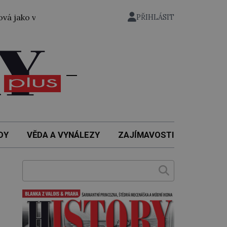
bec první žena přeplavala kanál La Manche. Zabralo jí to 
PŘIHLÁSIT
DY
VĚDA A VYNÁLEZY
ZAJÍMAVOSTI