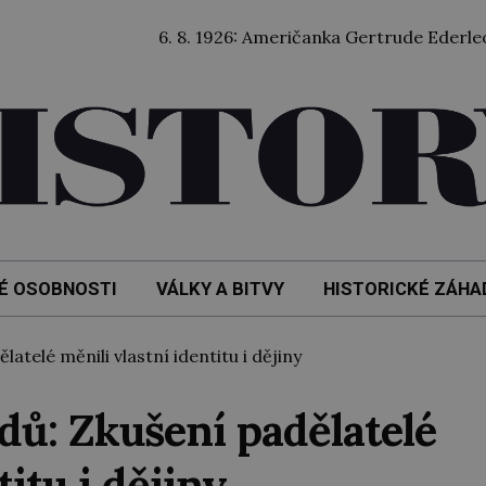
6. 8. 1926: Američanka Gertrude Ederleová jako vů
É OSOBNOSTI
VÁLKY A BITVY
HISTORICKÉ ZÁHA
telé měnili vlastní identitu i dějiny
dů: Zkušení padělatelé
titu i dějiny