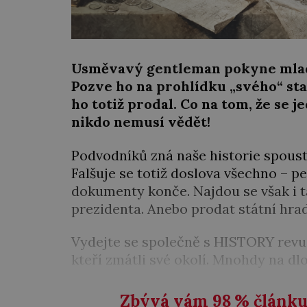
Usměvavý gentleman pokyne mlad
Pozve ho na prohlídku „svého“ st
ho totiž prodal. Co na tom, že se j
nikdo nemusí vědět!
Podvodníků zná naše historie spousty
Falšuje se totiž doslova všechno – p
dokumenty konče. Najdou se však i t
prezidenta. Anebo prodat státní hrad
Vydejte se společně s HISTORY revue
kteří zmátli své okolí. Mnohdy na dl
Zbývá vám 98
%
článku 