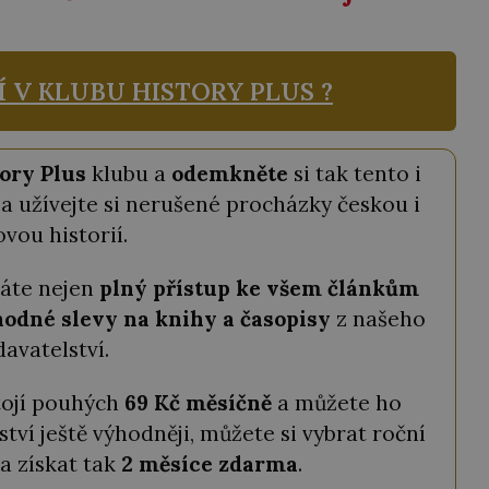
Í V KLUBU
HISTORY PLUS ?
ory Plus
klubu a
odemkněte
si tak tento i
a užívejte si nerušené procházky českou i
ovou historií.
káte nejen
plný přístup ke všem článkům
odné slevy na knihy a časopisy
z našeho
davatelství.
tojí pouhých
69 Kč měsíčně
a můžete ho
ství ještě výhodněji, můžete si vybrat roční
a získat tak
2 měsíce zdarma
.