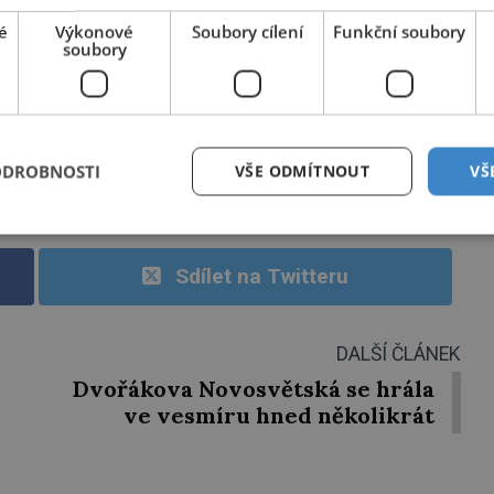
PŘEHRÁT
é
Výkonové
Soubory cílení
Funkční soubory
soubory
 Revue, Petr Boněk/ Midjourney AI/ History Revue,
domain, ABS ČR, reprofoto Česká televize,
ative Commons Uveďte autora-Zachovejte licenci 4.0
ODROBNOSTI
VŠE ODMÍTNOUT
VŠ
 podvody české historie, MAREŠ, V. Jaroslav. Přísně
ÍLEK, Jiří. Bílá místa české historie
Sdílet na Twitteru
DALŠÍ ČLÁNEK
Dvořákova Novosvětská se hrála
ve vesmíru hned několikrát