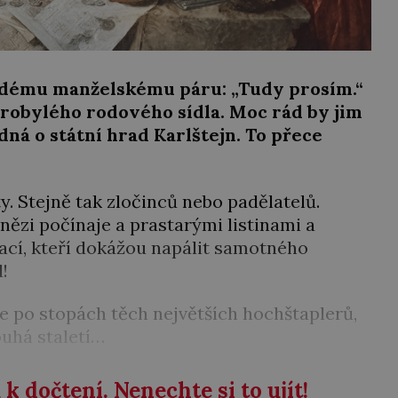
ému manželskému páru: „Tudy prosím.“
arobylého rodového sídla. Moc rád by jim
edná o státní hrad Karlštejn. To přece
. Stejně tak zločinců nebo padělatelů.
enězi počínaje a prastarými listinami a
ací, kteří dokážou napálit samotného
!
 po stopách těch největších hochštaplerů,
ouhá staletí…
k dočtení. Nenechte si to ujít!