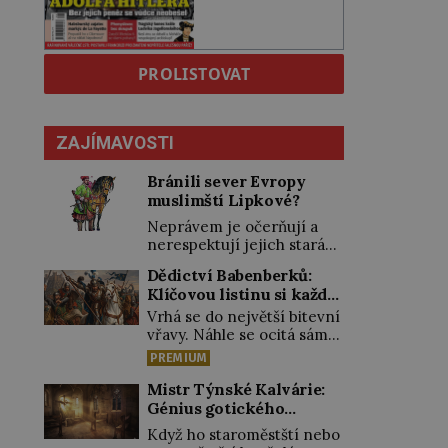
PROLISTOVAT
ZAJÍMAVOSTI
Bránili sever Evropy
muslimští Lipkové?
Neprávem je očerňují a
nerespektují jejich stará
privilegia. A hlavně jim
Dědictví Babenberků:
přestali vyplácet
Klíčovou listinu si každý
dohodnutý žold! Lipkové
vykládal po svém
proti těmto „podrazům“
Vrhá se do největší bitevní
hlasitě protestují, jenže
vřavy. Náhle se ocitá sám
spravedlnosti nedosáhnou.
uprostřed nepřátel. Nikdo
PREMIUM
Proto se rozhodnou
z jeho věrných si toho ani
vypovědět polské koruně
nepovšiml. Rakouský
Mistr Týnské Kalvárie:
poslušnost a přeběhnou k
vévoda Fridrich II. padne
Génius gotického
Osmanům! V Litvě se na
15. června 1246 při střetu s
řezbářství působil v
Když ho staroměstští nebo
počátku 15. století usazují
Uhry na Litavě. „Tvrdý
Praze