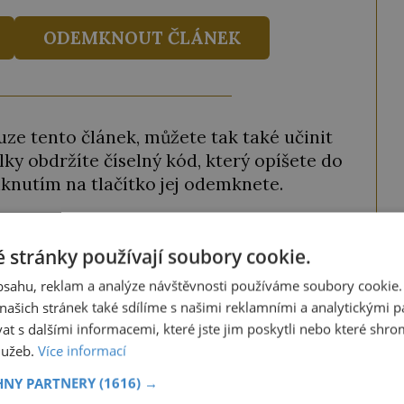
ODEMKNOUT ČLÁNEK
ze tento článek, můžete tak také učinit
ky obdržíte číselný kód, který opíšete do
iknutím na tlačítko jej odemknete.
ANEK
" odešlete na číslo
903 33 20
.
 stránky používají soubory cookie.
obsahu, reklam a analýze návštěvnosti používáme soubory cookie.
ašich stránek také sdílíme s našimi reklamními a analytickými par
KNOUT KÓDEM
 s dalšími informacemi, které jste jim poskytli nebo které shro
služeb.
Více informací
. Službu technicky zajišťuje Airtoy a.s. Infolinka: 602 777 555,
.platmobilem.cz
HNY PARTNERY
(1616) →