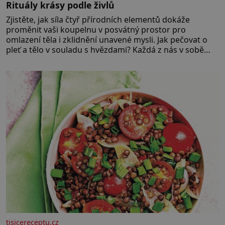
Rituály krásy podle živlů
Zjistěte, jak síla čtyř přírodních elementů dokáže
proměnit vaši koupelnu v posvátný prostor pro
omlazení těla i zklidnění unavené mysli. Jak pečovat o
pleť a tělo v souladu s hvězdami? Každá z nás v sobě
nese otisk vesmíru, který se projevuje nejen v naší
povaze, ale i v potřebách naší pokožky. Ohnivá znamení
Ženy narozené ve znamení Berana, Lva a Střelce v sobě
nesou žár, odvahu a neutuchající elán. Vaše
tisicereceptu.cz