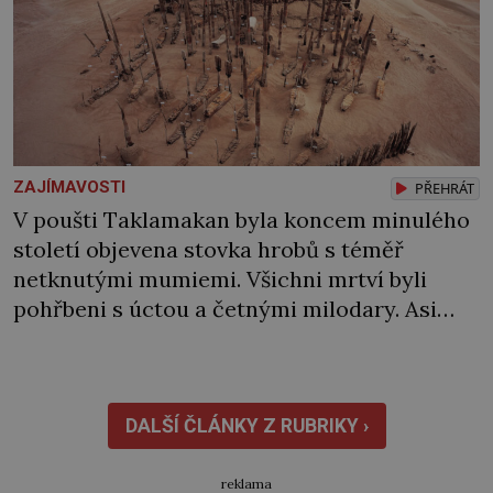
ZAJÍMAVOSTI
PŘEHRÁT
V poušti Taklamakan byla koncem minulého
století objevena stovka hrobů s téměř
netknutými mumiemi. Všichni mrtví byli
pohřbeni s úctou a četnými milodary. Asi
nejvíc přitom vědce zaujal hrob tříměsíčního
chlapečka s modrou filcovou čapkou, z níž se
draly blonďaté vlásky. Fakt, že jsou těla
dávných lidí nesmírně dobře zachovalá,
DALŠÍ ČLÁNKY Z RUBRIKY ›
přičítají odborníci zdejším klimatickým
podmínkám. Sucho, prosolené písky a
reklama