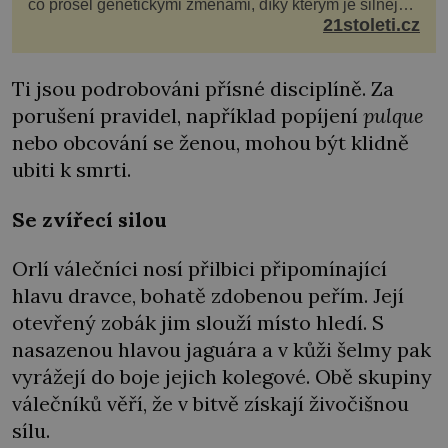
co prošel genetickými změnami, díky kterým je silnější,
šíří po celé Americe a první případy se objevily už i v
21stoleti.cz
Evropě. Máme se bát? Virus oropouche (čti oropuče),
jak se odborně nazývá, byl až do
Ti jsou podrobováni přísné disciplíně. Za
porušení pravidel, například popíjení
pulque
nebo obcování se ženou, mohou být klidně
ubiti k smrti.
Se zvířecí silou
Orlí válečníci nosí přilbici připomínající
hlavu dravce, bohatě zdobenou peřím. Její
otevřený zobák jim slouží místo hledí. S
nasazenou hlavou jaguára a v kůži šelmy pak
vyrážejí do boje jejich kolegové. Obě skupiny
válečníků věří, že v bitvě získají živočišnou
sílu.