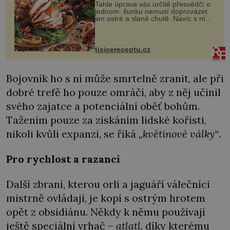
Tahle úprava vás určitě přesvědčí o
jednom: šunku nemusí doprovázet
jen ostré a slané chutě. Navíc s ní
nakrmíte poměrně hodně hladových
krků. Ingredience sádlo 3 kg šunky
vcelku 3 stroužky česneku hl...
tisicereceptu.cz
Bojovník ho s ní může smrtelně zranit, ale při
dobré trefě ho pouze omráčí, aby z něj učinil
svého zajatce a potenciální oběť bohům.
Tažením pouze za získáním lidské kořisti,
nikoli kvůli expanzi, se říká
„květinové války“
.
Pro rychlost a razanci
Další zbraní, kterou orlí a jaguáří válečníci
mistrně ovládají, je kopí s ostrým hrotem
opět z obsidiánu. Někdy k němu používají
ještě speciální vrhač –
atlatl
, díky kterému