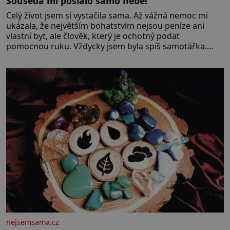
Souseda mi poslalo samo nebe!
Celý život jsem si vystačila sama. Až vážná nemoc mi
ukázala, že největším bohatstvím nejsou peníze ani
vlastní byt, ale člověk, který je ochotný podat
pomocnou ruku. Vždycky jsem byla spíš samotářka.
Nepotřebovala jsem kolem sebe partu kamarádek ani
partnera. Stačily mi knihy, práce a hlavně klid. Hned po
studiích jsem odešla z rodného města,
nejsemsama.cz