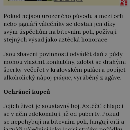
Pokud nejsou urozeného původu a mezi orlí
nebo jaguáří válečníky se dostali jen díky
svým úspěchům na bitevním poli, požívají
stejných výsad jako aztécká honorace.
Jsou zbaveni povinnosti odvádět daň z půdy,
mohou vlastnit konkubíny, zdobit se drahými
šperky, večeřet v královském paláci a popíjet
alkoholický nápoj
pulque
, vyráběný z agáve.
Ochránci kupců
Jejich život je soustavný boj. Aztéčtí chlapci
se v něm zdokonalují již od puberty. Pokud
se nepohybují na bitevním poli, fungují orlí a
jaguáří válečníci jako jacísi strážci pořádku,