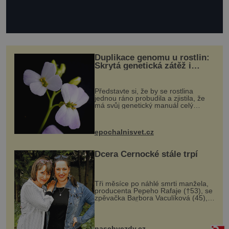
Duplikace genomu u rostlin:
Skrytá genetická zátěž i
evoluční výhoda
Představte si, že by se rostlina
jednou ráno probudila a zjistila, že
má svůj genetický manuál celý
dvakrát. Přesně to se občas v
přírodě stane – a podle nového
výzkumu to může být pro druhy
epochalnisvet.cz
vstupenka...
Dcera Černocké stále trpí
Tři měsíce po náhlé smrti manžela,
producenta Pepeho Rafaje (†53), se
zpěvačka Barbora Vaculíková (45),
dcera Petry Černocké (75), poprvé
ozvala veřejnosti. Na sociální síti
sdílela, že se snaží fung...
nasehvezdy.cz