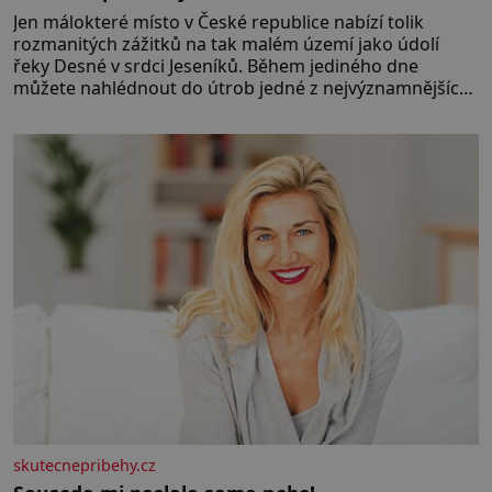
Jen málokteré místo v České republice nabízí tolik
rozmanitých zážitků na tak malém území jako údolí
řeky Desné v srdci Jeseníků. Během jediného dne
můžete nahlédnout do útrob jedné z nejvýznamnějších
vodních elektráren v Evropě, vydat se na horské
hřebeny, projet se na koloběžce a den zakončit
poznáváním památek ve Velkých Losinách nebo v
termálním
skutecnepribehy.cz