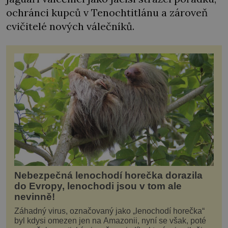
ochránci kupců v Tenochtitlánu a zároveň
cvičitelé nových válečníků.
Nebezpečná lenochodí horečka dorazila
do Evropy, lenochodi jsou v tom ale
nevinně!
Záhadný virus, označovaný jako „lenochodí horečka“
byl kdysi omezen jen na Amazonii, nyní se však, poté