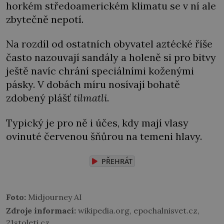
horkém středoamerickém klimatu se v ní ale
zbytečně nepotí.
Na rozdíl od ostatních obyvatel aztécké říše
často nazouvají sandály a holeně si pro bitvy
ještě navíc chrání speciálními koženými
pásky. V dobách míru nosívají bohatě
zdobený plášť
tilmatli
.
Typický je pro ně i účes, kdy mají vlasy
ovinuté červenou šňůrou na temeni hlavy.
PŘEHRÁT
Foto:
Midjourney AI
Zdroje informací:
wikipedia.org, epochalnisvet.cz,
21stoleti.cz