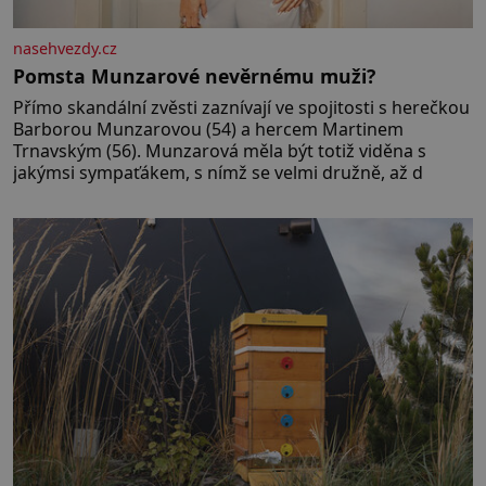
nasehvezdy.cz
Pomsta Munzarové nevěrnému muži?
Přímo skandální zvěsti zaznívají ve spojitosti s herečkou
Barborou Munzarovou (54) a hercem Martinem
Trnavským (56). Munzarová měla být totiž viděna s
jakýmsi sympaťákem, s nímž se velmi družně, až d