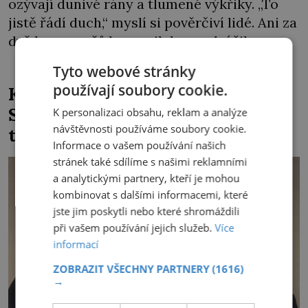
ozývají dunivé rány a tlumené výkřiky. „To
jistě řádí duch,“ myslí si pověrčiví lidé. Ani za
dvě kopy grošů by se nikdo neodvážil
podzemní hrobku otevřít a její poklop tak
Tyto webové stránky
raději jen skrápí svěcenou vodou. Za několik
používají soubory cookie.
Kněz Bohuslav Burian: Metody
dní divné burácení skutečně ustane. Když o
StB byly horší než gestapácké
K personalizaci obsahu, reklam a analýze
mnoho let později hrobku […]
návštěvnosti používáme soubory cookie.
trýznění
Informace o vašem používání našich
stránek také sdílíme s našimi reklamními
a analytickými partnery, kteří je mohou
kombinovat s dalšími informacemi, které
jste jim poskytli nebo které shromáždili
při vašem používání jejich služeb.
Více
informací
ZOBRAZIT VŠECHNY PARTNERY
(1616)
→