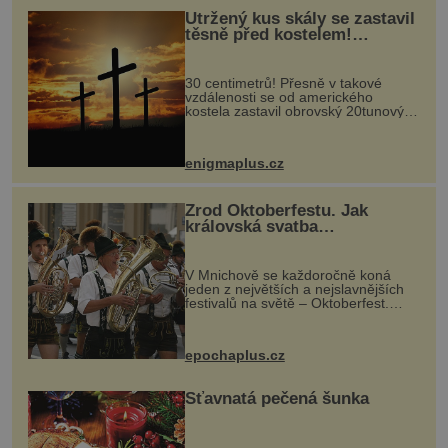
Utržený kus skály se zastavil
těsně před kostelem!
Ochránila ho boží síla?
30 centimetrů! Přesně v takové
vzdálenosti se od amerického
kostela zastavil obrovský 20tunový
balvan, který se v květnu 2014
nečekaně odtrhl od nedaleké skály
při její demolici. Podle místních stojí
enigmaplus.cz
...
Zrod Oktoberfestu. Jak
královská svatba
odstartovala největší pivní
festival světa
V Mnichově se každoročně koná
jeden z největších a nejslavnějších
festivalů na světě – Oktoberfest.
Každý rok přiláká miliony
návštěvníků, kteří si vychutnávají
pivo, tradiční jídlo a bavorskou
epochaplus.cz
kultur...
Šťavnatá pečená šunka