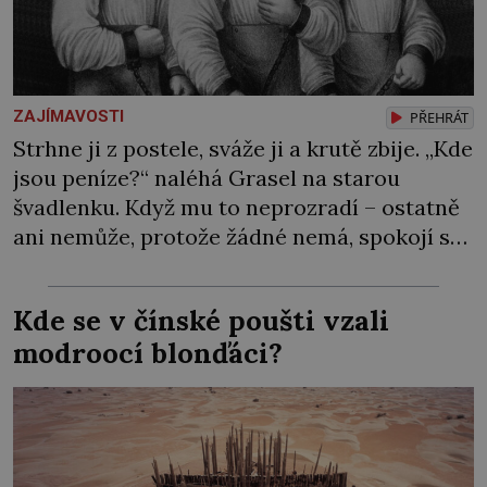
ZAJÍMAVOSTI
PŘEHRÁT
Strhne ji z postele, sváže ji a krutě zbije. „Kde
jsou peníze?“ naléhá Grasel na starou
švadlenku. Když mu to neprozradí – ostatně
ani nemůže, protože žádné nemá, spokojí se
lupič s několika měďáky a štůčky látky.
Zraněná žena pár dní nato umírá. Je to muž
Kde se v čínské poušti vzali
nebývale krutý. Jeho činy budí hrůzu ještě
modroocí blonďáci?
dlouho po jeho smrti […]