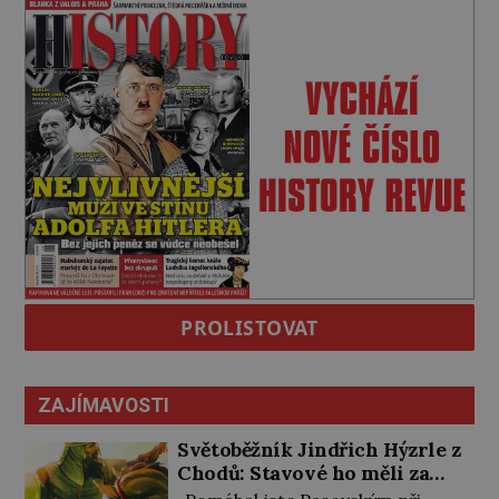
PROLISTOVAT
ZAJÍMAVOSTI
Světoběžník Jindřich Hýzrle z
Chodů: Stavové ho měli za
zrádce