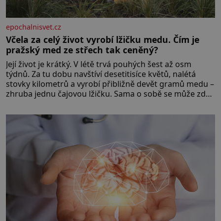
epochalnisvet.cz
Včela za celý život vyrobí lžičku medu. Čím je
pražský med ze střech tak ceněný?
Její život je krátký. V létě trvá pouhých šest až osm
týdnů. Za tu dobu navštíví desetitisíce květů, nalétá
stovky kilometrů a vyrobí přibližně devět gramů medu –
zhruba jednu čajovou lžičku. Sama o sobě se může zdát
bezvýznamná. Teprve když se spojí s dalšími desítkami
tisíc příslušnic svého včelstva, vznikne jeden z
nejdokonalejších organismů