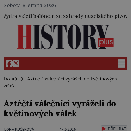
Sobota 8. srpna 2026
lónem ze zahrady nuselského pivovaru a stal se tak 
Domů
Aztéčtí válečníci vyráželi do květinových
válek
Aztéčtí válečníci vyráželi do
květinových válek
PŘEHRÁT
ILONA KUČEROVÁ
14.6.2026