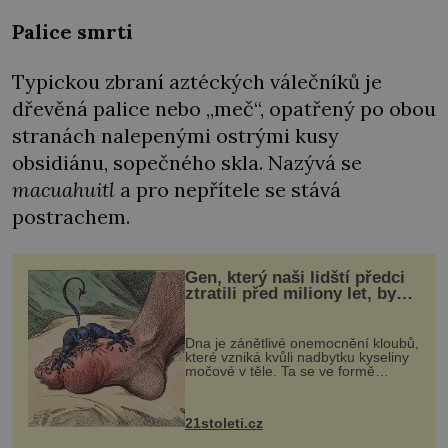
Palice smrti
Typickou zbraní aztéckých válečníků je
dřevěná palice nebo „meč“, opatřený po obou
stranách nalepenými ostrými kusy
obsidiánu, sopečného skla. Nazývá se
macuahuitl
a pro nepřítele se stává
postrachem.
Gen, který naši lidští předci
ztratili před miliony let, by
mohl pomoci s léčbou
„nemoci králů“
Dna je zánětlivé onemocnění kloubů,
které vzniká kvůli nadbytku kyseliny
močové v těle. Ta se ve formě
krystalků ukládá v blízkosti kloubů,
nejčastěji přitom postihuje palce na
nohou, a způsobuje bole...
21stoleti.cz