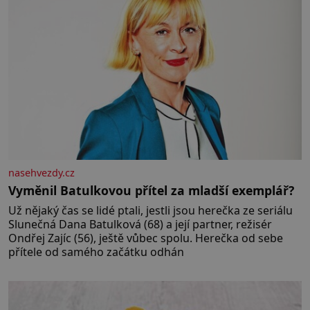
nasehvezdy.cz
Vyměnil Batulkovou přítel za mladší exemplář?
Už nějaký čas se lidé ptali, jestli jsou herečka ze seriálu
Slunečná Dana Batulková (68) a její partner, režisér
Ondřej Zajíc (56), ještě vůbec spolu. Herečka od sebe
přítele od samého začátku odhán