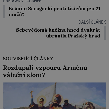
PŘEDCHOZÍ ČLÁNEK
Bránilo Saragarhi proti tisícům jen 21
mužů?
DALŠÍ ČLÁNEK
Sebevědomá kněžna hned dvakrát
ubránila Pražský hrad
SOUVISEJÍCÍ ČLÁNKY
Rozdupali vzpouru Arménů
váleční sloni?