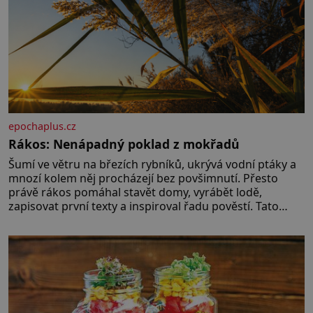
epochaplus.cz
Rákos: Nenápadný poklad z mokřadů
Šumí ve větru na březích rybníků, ukrývá vodní ptáky a
mnozí kolem něj procházejí bez povšimnutí. Přesto
právě rákos pomáhal stavět domy, vyrábět lodě,
zapisovat první texty a inspiroval řadu pověstí. Tato
skromná, ale užitečná rostlina provází člověka už tisíce
let. Většina lidí vnímá rákos jen jako obyčejnou kulisu
letního koupání. Stačí se však podívat