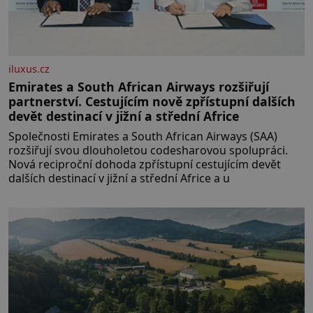
iluxus.cz
Emirates a South African Airways rozšiřují
partnerství. Cestujícím nově zpřístupní dalších
devět destinací v jižní a střední Africe
Společnosti Emirates a South African Airways (SAA)
rozšiřují svou dlouholetou codesharovou spolupráci.
Nová reciproční dohoda zpřístupní cestujícím devět
dalších destinací v jižní a střední Africe a u