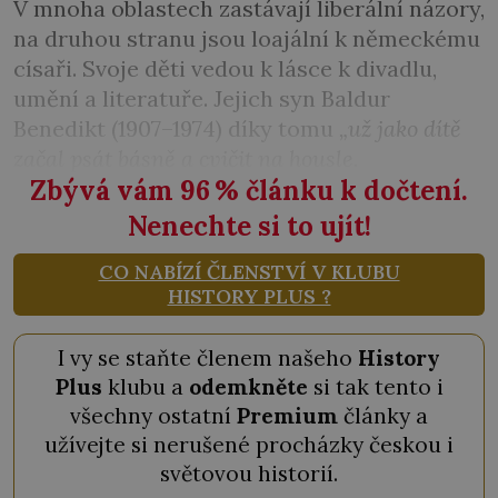
V mnoha oblastech zastávají liberální názory,
na druhou stranu jsou loajální k německému
císaři. Svoje děti vedou k lásce k divadlu,
umění a literatuře. Jejich syn Baldur
Benedikt (1907–1974) díky tomu
„už jako dítě
začal psát básně a cvičit na housle.
Zbývá vám 96
%
článku k dočtení.
Nenechte si to ujít!
CO NABÍZÍ ČLENSTVÍ V KLUBU
HISTORY PLUS ?
I vy se staňte členem našeho
History
Plus
klubu a
odemkněte
si tak tento i
všechny ostatní
Premium
články a
užívejte si nerušené procházky českou i
světovou historií.