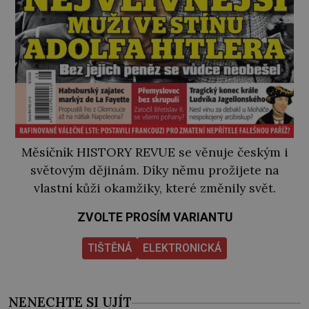
Měsíčník HISTORY REVUE se věnuje českým i
světovým dějinám. Díky němu prožijete na
vlastní kůži okamžiky, které změnily svět.
ZVOLTE PROSÍM VARIANTU
TIŠTĚNÁ
ELEKTRONICKÁ
NENECHTE SI UJÍT