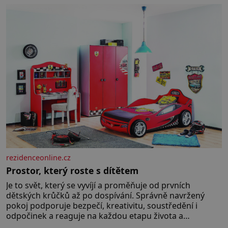
kultury ŠTETL FEST 2026. Některé návraty nejsou
jednoduché. Místa, která si člověk pamatuje z
rodinných vyprávění, už dávno
rezidenceonline.cz
Prostor, který roste s dítětem
Je to svět, který se vyvíjí a proměňuje od prvních
dětských krůčků až po dospívání. Správně navržený
pokoj podporuje bezpečí, kreativitu, soustředění i
odpočinek a reaguje na každou etapu života a
specifické potřeby dítěte. Pro nejmenší je klíčová