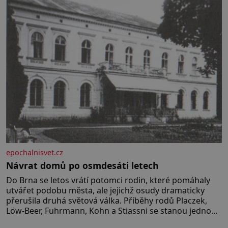
epochalnisvet.cz
Návrat domů po osmdesáti letech
Do Brna se letos vrátí potomci rodin, které pomáhaly
utvářet podobu města, ale jejichž osudy dramaticky
přerušila druhá světová válka. Příběhy rodů Placzek,
Löw-Beer, Fuhrmann, Kohn a Stiassni se stanou jednou
z hlavních dramaturgických linií festivalu židovské