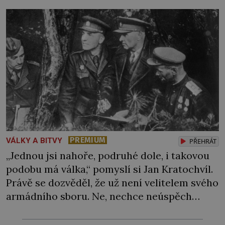
PREMIUM
VÁLKY A BITVY
PŘEHRÁT
„Jednou jsi nahoře, podruhé dole, i takovou
podobu má válka,“ pomyslí si Jan Kratochvíl.
Právě se dozvěděl, že už není velitelem svého
armádního sboru. Ne, nechce neúspěch
házet na jiné, pocitu křivdy se ale neubrání.
O jeho schopnosti tu ovšem nejde. Sověti