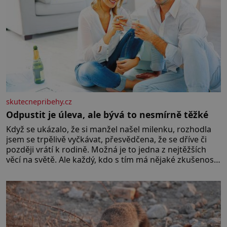
skutecnepribehy.cz
Odpustit je úleva, ale bývá to nesmírně těžké
Když se ukázalo, že si manžel našel milenku, rozhodla
jsem se trpělivě vyčkávat, přesvědčena, že se dříve či
později vrátí k rodině. Možná je to jedna z nejtěžších
věcí na světě. Ale každý, kdo s tím má nějaké zkušenosti,
se zapřísahá, že pokud odpustíte, znatelně se vám uleví.
Když se ke mně doneslo, že si manžel pořídil milenku,