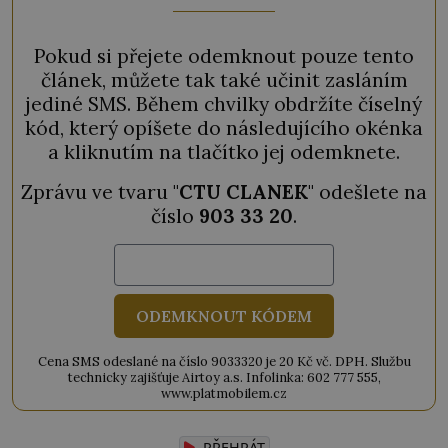
Pokud si přejete odemknout pouze tento
článek, můžete tak také učinit zasláním
jediné SMS. Během chvilky obdržíte číselný
kód, který opíšete do následujícího okénka
a kliknutím na tlačítko jej odemknete.
Zprávu ve tvaru "
CTU CLANEK
" odešlete na
číslo
903 33 20
.
ODEMKNOUT KÓDEM
Cena SMS odeslané na číslo 9033320 je 20 Kč vč. DPH. Službu
technicky zajišťuje Airtoy a.s. Infolinka: 602 777 555,
www.platmobilem.cz
PŘEHRÁT