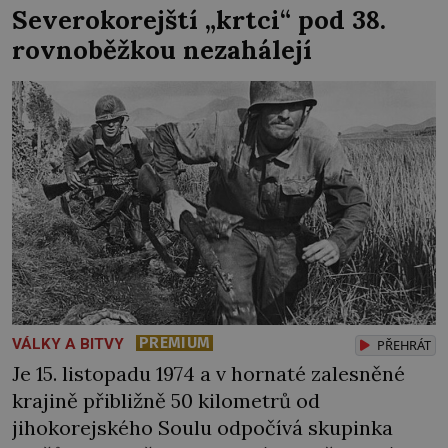
Severokorejští „krtci“ pod 38.
zkrátka musejí najít viníka… Generál
rovnoběžkou nezahálejí
Heliodor Píka (1897–1949), velitel mise
Československé armády […]
PREMIUM
VÁLKY A BITVY
PŘEHRÁT
Je 15. listopadu 1974 a v hornaté zalesněné
krajině přibližně 50 kilometrů od
jihokorejského Soulu odpočívá skupinka