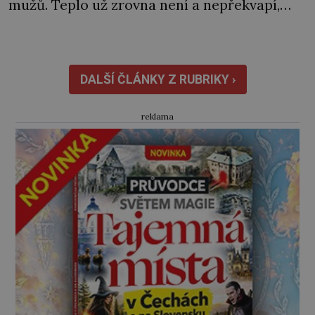
mužů. Teplo už zrovna není a nepřekvapí,
když jde někomu pára od pusy. „Co je ale
k čertu tohle?“ Jednoho z nich zaujme
nedaleký teplý vzduch stoupající ze země.
Vydá se na průzkum… Jak se k místu
DALŠÍ ČLÁNKY Z RUBRIKY ›
přibližuje, slyší i sílící neznámé […]
reklama