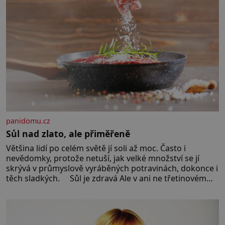
panidomu.cz
Sůl nad zlato, ale přiměřeně
Většina lidí po celém světě jí soli až moc. Často i
nevědomky, protože netuší, jak velké množství se jí
skrývá v průmyslově vyráběných potravinách, dokonce i
těch sladkých. Sůl je zdravá Ale v ani ne třetinovém
množství, než je pro většinu populace běžné. Její
základní složky– sodík a chlór – jsou zásadní pro
správné hospodaření