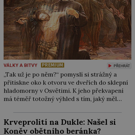
PREMIUM
VÁLKY A BITVY
PŘEHRÁT
„Tak už je po něm?“ pomyslí si strážný a
přitiskne oko k otvoru ve dveřích do sklepní
hladomorny v Osvětimi. K jeho překvapení
má téměř totožný výhled s tím, jaký měl
včera, předevčírem i týden předtím.
Uvězněný kněz zde mlčky sedí na podlaze s
Krveprolití na Dukle: Našel si
blaženým výrazem. Esesáci by ale rádi do
Koněv obětního beránka?
kobky hodili další nebožáky, […]