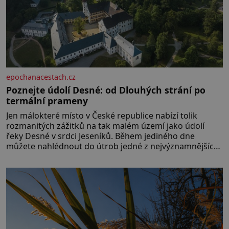
epochanacestach.cz
Poznejte údolí Desné: od Dlouhých strání po
termální prameny
Jen málokteré místo v České republice nabízí tolik
rozmanitých zážitků na tak malém území jako údolí
řeky Desné v srdci Jeseníků. Během jediného dne
můžete nahlédnout do útrob jedné z nejvýznamnějších
vodních elektráren v Evropě, vydat se na horské
hřebeny, projet se na koloběžce a den zakončit
poznáváním památek ve Velkých Losinách nebo v
termálním