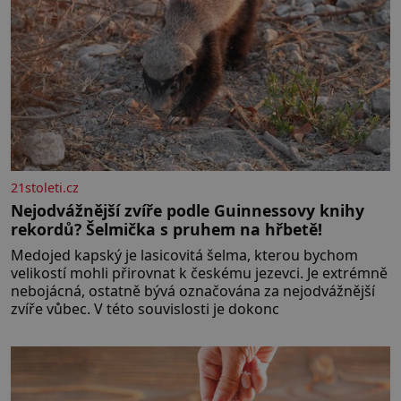
21stoleti.cz
Nejodvážnější zvíře podle Guinnessovy knihy
rekordů? Šelmička s pruhem na hřbetě!
Medojed kapský je lasicovitá šelma, kterou bychom
velikostí mohli přirovnat k českému jezevci. Je extrémně
nebojácná, ostatně bývá označována za nejodvážnější
zvíře vůbec. V této souvislosti je dokonc