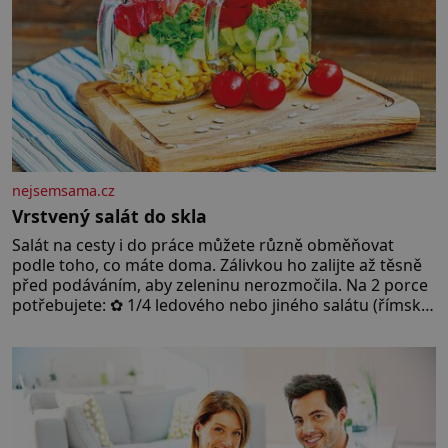
nejsemsama.cz
Vrstvený salát do skla
Salát na cesty i do práce můžete různě obměňovat
podle toho, co máte doma. Zálivkou ho zalijte až těsně
před podáváním, aby zeleninu nerozmočila. Na 2 porce
potřebujete: ✿ 1/4 ledového nebo jiného salátu (římský
salát, polníček…) ✿ 1 malá konzerva kukuřice ✿ ½
okurky ✿ 2 rajčata Zálivka: ✿ 4 lžíce olivového oleje ✿ 1
lžíci citronové šťávy ✿ ½ stroužku