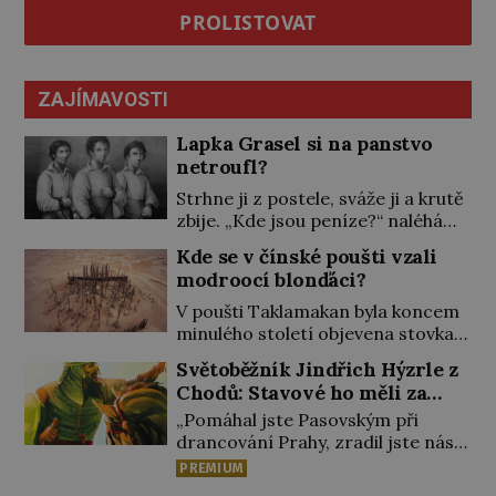
PROLISTOVAT
ZAJÍMAVOSTI
Lapka Grasel si na panstvo
netroufl?
Strhne ji z postele, sváže ji a krutě
zbije. „Kde jsou peníze?“ naléhá
Grasel na starou švadlenku. Když
Kde se v čínské poušti vzali
mu to neprozradí – ostatně ani
modroocí blonďáci?
nemůže, protože žádné nemá,
spokojí se lupič s několika měďáky
V poušti Taklamakan byla koncem
a štůčky látky. Zraněná žena pár
minulého století objevena stovka
dní nato umírá. Je to muž
hrobů s téměř netknutými
Světoběžník Jindřich Hýzrle z
nebývale krutý. Jeho činy budí
mumiemi. Všichni mrtví byli
Chodů: Stavové ho měli za
hrůzu ještě dlouho po jeho smrti
pohřbeni s úctou a četnými
zrádce
[…]
„Pomáhal jste Pasovským při
milodary. Asi nejvíc přitom vědce
drancování Prahy, zradil jste nás!“
zaujal hrob tříměsíčního
nařknou čeští stavové hlavního
chlapečka s modrou filcovou
PREMIUM
zbrojmistra zemské hotovosti.
čapkou, z níž se draly blonďaté