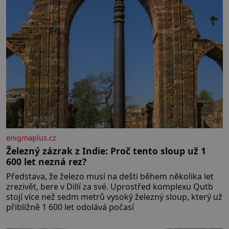
enigmaplus.cz
Železný zázrak z Indie: Proč tento sloup už 1
600 let nezná rez?
Představa, že železo musí na dešti během několika let
zrezivět, bere v Dillí za své. Uprostřed komplexu Qutb
stojí více než sedm metrů vysoký železný sloup, který už
přibližně 1 600 let odolává počasí