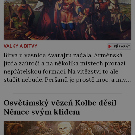
VÁLKY A BITVY
PŘEHRÁT
Bitva u vesnice Avarajru začala. Arménská
jízda zaútočí a na několika místech prorazí
nepřátelskou formaci. Na vítězství to ale
stačit nebude. Peršanů je prostě moc, a navíc
proti vzbouřeným Arménům nasadí tolik
obávané válečné slony! Arménie jako první
Osvětimský vězeň Kolbe děsil
země na světě přijala křesťanství za státní
Němce svým klidem
náboženství. Stalo se tak roku 301 během
vlády arménského krále […]