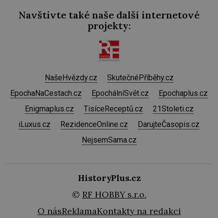
Navštivte také naše další internetové
projekty:
NašeHvězdy.cz
SkutečnéPříběhy.cz
EpochaNaCestach.cz
EpochálníSvět.cz
Epochaplus.cz
Enigmaplus.cz
TisíceReceptů.cz
21Stoleti.cz
iLuxus.cz
RezidenceOnline.cz
DarujteČasopis.cz
NejsemSama.cz
HistoryPlus.cz
©
RF HOBBY s.r.o.
O nás
Reklama
Kontakty na redakci