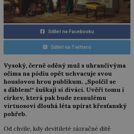
Sdílet na Facebooku
Sdílet na Twitteru
Vysoký, černě oděný muž s uhrančivýma
očima na pódiu opět uchvacuje svou
houslovou hrou publikum. „Spolčil se
s ďáblem!“ šuškají si diváci. Uvěří tomu i
církev, která pak bude zesnulému
virtuosovi dlouhá léta upírat křesťanský
pohřeb.
Od chvíle, kdy devítileté zázračné dítě