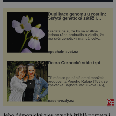
Duplikace genomu u rostlin:
Skrytá genetická zátěž i
evoluční výhoda
Představte si, že by se rostlina
jednou ráno probudila a zjistila, že
má svůj genetický manuál celý
dvakrát. Přesně to se občas v
přírodě stane – a podle nového
výzkumu to může být pro druhy
epochalnisvet.cz
vstupenka...
Dcera Černocké stále trpí
Tři měsíce po náhlé smrti manžela,
producenta Pepeho Rafaje (†53), se
zpěvačka Barbora Vaculíková (45),
dcera Petry Černocké (75), poprvé
ozvala veřejnosti. Na sociální síti
sdílela, že se snaží fung...
nasehvezdy.cz
Jeho démonický zjev, vysoká štíhlá postava i