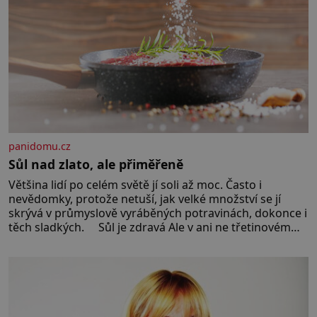
panidomu.cz
Sůl nad zlato, ale přiměřeně
Většina lidí po celém světě jí soli až moc. Často i
nevědomky, protože netuší, jak velké množství se jí
skrývá v průmyslově vyráběných potravinách, dokonce i
těch sladkých. Sůl je zdravá Ale v ani ne třetinovém
množství, než je pro většinu populace běžné. Její
základní složky– sodík a chlór – jsou zásadní pro
správné hospodaření