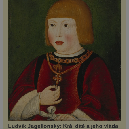
Ludvík Jagellonský: Král dítě a jeho vláda