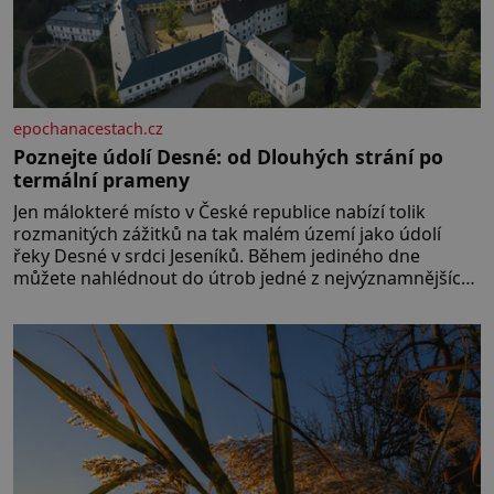
epochanacestach.cz
Poznejte údolí Desné: od Dlouhých strání po
termální prameny
Jen málokteré místo v České republice nabízí tolik
rozmanitých zážitků na tak malém území jako údolí
řeky Desné v srdci Jeseníků. Během jediného dne
můžete nahlédnout do útrob jedné z nejvýznamnějších
vodních elektráren v Evropě, vydat se na horské
hřebeny, projet se na koloběžce a den zakončit
poznáváním památek ve Velkých Losinách nebo v
termálním