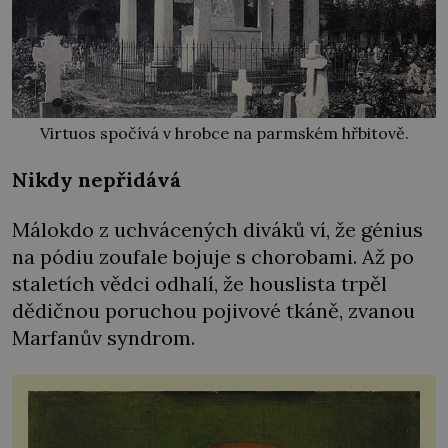
Virtuos spočívá v hrobce na parmském hřbitově.
Nikdy nepřidává
Málokdo z uchvácených diváků ví, že génius
na pódiu zoufale bojuje s chorobami. Až po
staletích vědci odhalí, že houslista trpěl
dědičnou poruchou pojivové tkáně, zvanou
Marfanův syndrom.