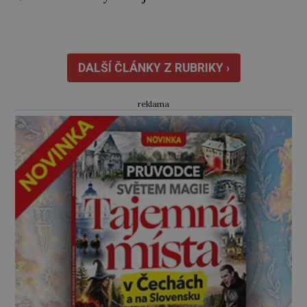
třetinu všech tratí, tedy asi 3500 kilometrů!
Ohromně na tom zbohatnou… Podnikavého
ducha zdědí bratři Kleinové po otci
Johannovi (1756–1835), který má malý statek
DALŠÍ ČLÁNKY Z RUBRIKY ›
na Jesenicku […]
reklama