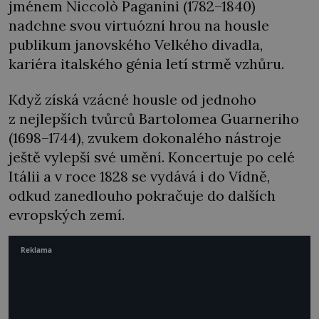
jménem Niccolò Paganini (1782–1840)
nadchne svou virtuózní hrou na housle
publikum janovského Velkého divadla,
kariéra italského génia letí strmě vzhůru.
Když získá vzácné housle od jednoho
z nejlepších tvůrců Bartolomea Guarneriho
(1698–1744), zvukem dokonalého nástroje
ještě vylepší své umění. Koncertuje po celé
Itálii a v roce 1828 se vydává i do Vídně,
odkud zanedlouho pokračuje do dalších
evropských zemí.
Reklama