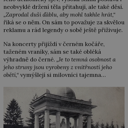
neobvyklé držení těla přitahují, ale také děsí.
„Zaprodal duši ďáblu, aby mohl takhle hrát,“
říká se o něm. On sám to považuje za skvělou
reklamu a rád legendy o sobě ještě přiživuje.
Na koncerty přijíždí v černém kočáře,
taženém vraníky, sám se také obléká
výhradně do černé.
„Je to temná osobnost a
jeho struny jsou vyrobeny z vnitřností jeho
obětí,“
vymýšlejí si milovníci tajemna…