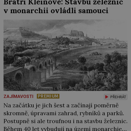
Bratři Kleinové: Stavbu železnic
stačily! Škola pro něj není. Jindřich Michal
v monarchii ovládli samouci
Hýzrle z Chodů (1575–1665) se v ní nudí. 10letý
chlapec chce procestovat […]
PREMIUM
ZAJÍMAVOSTI
PŘEHRÁT
Na začátku je jich šest a začínají poměrně
skromně, úpravami zahrad, rybníků a parků.
Postupně si ale troufnou i na stavbu železnic.
Během 40 let vybudují na území monarchie