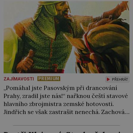
přičítají odborníci zdejším klimatickým
podmínkám. Sucho, prosolené písky a
extrémně […]
PREMIUM
ZAJÍMAVOSTI
PŘEHRÁT
„Pomáhal jste Pasovským při drancování
Prahy, zradil jste nás!“ nařknou čeští stavové
hlavního zbrojmistra zemské hotovosti.
Jindřich se však zastrašit nenechá. Zachová
chladnou hlavu a trestu unikne. Nicméně
cejchu zrádce se už nezbaví… Tři roky