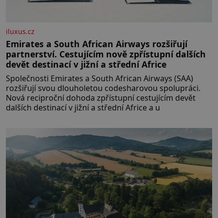
iluxus.cz
Emirates a South African Airways rozšiřují
partnerství. Cestujícím nově zpřístupní dalších
devět destinací v jižní a střední Africe
Společnosti Emirates a South African Airways (SAA)
rozšiřují svou dlouholetou codesharovou spolupráci.
Nová reciproční dohoda zpřístupní cestujícím devět
dalších destinací v jižní a střední Africe a u