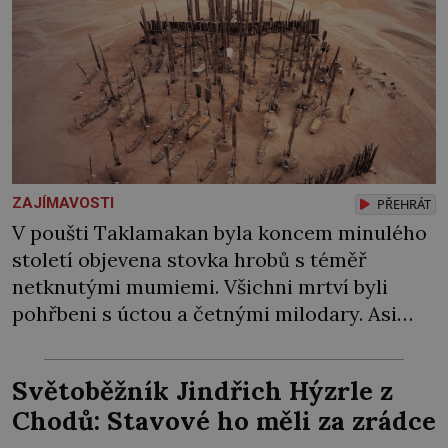
ZAJÍMAVOSTI
PŘEHRÁT
V poušti Taklamakan byla koncem minulého
století objevena stovka hrobů s téměř
netknutými mumiemi. Všichni mrtví byli
pohřbeni s úctou a četnými milodary. Asi
nejvíc přitom vědce zaujal hrob tříměsíčního
chlapečka s modrou filcovou čapkou, z níž se
Světoběžník Jindřich Hýzrle z
draly blonďaté vlásky. Fakt, že jsou těla
Chodů: Stavové ho měli za zrádce
dávných lidí nesmírně dobře zachovalá,