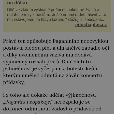
na dálku
Dítě ve zlatem vyšívané peřince spokojeně žvatlá a
natahuje ruky k hostům. „Ještě neumí řádně mluvit, a už
mu vstavujeme na hlavu korunu,“ stěžují si současníci,
pro které je k neuvěření, že droboučký princ se dnes
epochaplus.cz
stal králem. Otázka za milion, na niž by všichni,
zejména stárnoucí a nemocný král Vl
Právě ten způsobuje Paganiniho neobvyklou
postavu, bledou pleť a uhrančivé zapadlé oči
a díky uvolněnému vazivu mu dodává
výjimečný rozsah prstů. Daní za tuto
jedinečnost je vyčerpání a bolesti, kvůli
kterým umělec odmítá na závěr koncertu
přídavky.
I z toho ale dokáže udělat výjimečnost.
„Paganini neopakuje,“
nerozpakuje se
dokonce odmítnout žádost o přídavek od