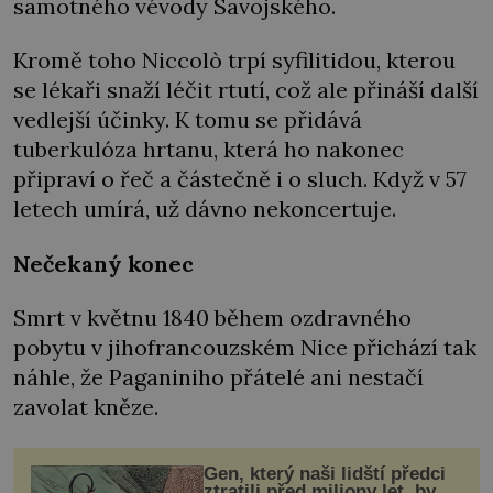
samotného vévody Savojského.
Kromě toho Niccolò trpí syfilitidou, kterou
se lékaři snaží léčit rtutí, což ale přináší další
vedlejší účinky. K tomu se přidává
tuberkulóza hrtanu, která ho nakonec
připraví o řeč a částečně i o sluch. Když v 57
letech umírá, už dávno nekoncertuje.
Nečekaný konec
Smrt v květnu 1840 během ozdravného
pobytu v jihofrancouzském Nice přichází tak
náhle, že Paganiniho přátelé ani nestačí
zavolat kněze.
Gen, který naši lidští předci
ztratili před miliony let, by