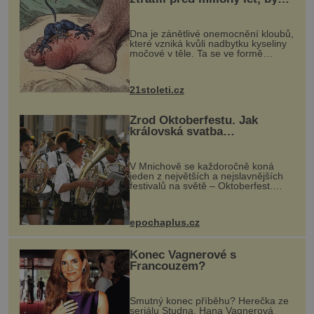
mohl pomoci s léčbou
„nemoci králů“
Dna je zánětlivé onemocnění kloubů,
které vzniká kvůli nadbytku kyseliny
močové v těle. Ta se ve formě
krystalků ukládá v blízkosti kloubů,
nejčastěji přitom postihuje palce na
nohou, a způsobuje bole...
21stoleti.cz
Zrod Oktoberfestu. Jak
královská svatba
odstartovala největší pivní
festival světa
V Mnichově se každoročně koná
jeden z největších a nejslavnějších
festivalů na světě – Oktoberfest.
Každý rok přiláká miliony
návštěvníků, kteří si vychutnávají
pivo, tradiční jídlo a bavorskou
epochaplus.cz
kultur...
Konec Vagnerové s
Francouzem?
Smutný konec příběhu? Herečka ze
seriálu Studna, Hana Vagnerová