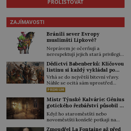
PROLISTOVAT
ZAJÍMAVOSTI
Bránili sever Evropy
muslimští Lipkové?
Neprávem je očerňují a
nerespektují jejich stará privilegia.
A hlavně jim přestali vyplácet
Dědictví Babenberků: Klíčovou
dohodnutý žold! Lipkové proti
listinu si každý vykládal po
těmto „podrazům“ hlasitě
svém
Vrhá se do největší bitevní vřavy.
protestují, jenže spravedlnosti
Náhle se ocitá sám uprostřed
nedosáhnou. Proto se rozhodnou
nepřátel. Nikdo z jeho věrných si
vypovědět polské koruně
PREMIUM
toho ani nepovšiml. Rakouský
poslušnost a přeběhnou k
Mistr Týnské Kalvárie: Génius
vévoda Fridrich II. padne 15.
Osmanům! V Litvě se na počátku
gotického řezbářství působil v
června 1246 při střetu s Uhry na
15. století usazují první muslimští
Praze
Litavě. „Tvrdý muž, statečný v boji,
Tataři. Uprchli ze Zlaté Hordy
Když ho staroměstští nebo
v úsudku přísný a krutý, chtivý
(říše rozkládající se ve východní
novoměstští konšelé potkají na
pokladů, šířil takovou hrůzu mezi
[…]
ulici, nejspíše ho velmi zdvořile
Zmoudřel La Fontaine až před
svými i v sousedství, že […]