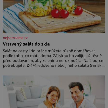
nejsemsama.cz
Vrstvený salát do skla
Salát na cesty i do práce můžete různě obměňovat
podle toho, co máte doma. Zálivkou ho zalijte až těsně
před podáváním, aby zeleninu nerozmočila. Na 2 porce
potřebujete: ✿ 1/4 ledového nebo jiného salátu (římský
salát, polníček…) ✿ 1 malá konzerva kukuřice ✿ ½
okurky ✿ 2 rajčata Zálivka: ✿ 4 lžíce olivového oleje ✿ 1
lžíci citronové šťávy ✿ ½ stroužku