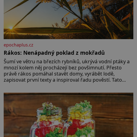
epochaplus.cz
Rákos: Nenápadný poklad z mokřadů
Šumí ve větru na březích rybníků, ukrývá vodní ptáky a
mnozí kolem něj procházejí bez povšimnutí. Přesto
právě rákos pomáhal stavět domy, vyrábět lodě,
zapisovat první texty a inspiroval řadu pověstí. Tato
skromná, ale užitečná rostlina provází člověka už tisíce
let. Většina lidí vnímá rákos jen jako obyčejnou kulisu
letního koupání. Stačí se však podívat