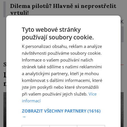
Dilema pilotů? Hlavně si neprostřelit
vrtuli!
DALŠÍ ČLÁNEK
Tyto webové stránky
Měla písečná bouře zamaskovat
používají soubory cookie.
perskou ostudu?
K personalizaci obsahu, reklam a analýze
návštěvnosti používáme soubory cookie.
Informace o vašem používání našich
SOUVISEJÍCÍ ČLÁNKY
stránek také sdílíme s našimi reklamními
Lapka Grasel si na panstvo
a analytickými partnery, kteří je mohou
kombinovat s dalšími informacemi, které
netroufl?
jste jim poskytli nebo které shromáždili
při vašem používání jejich služeb.
Více
informací
ZOBRAZIT VŠECHNY PARTNERY
(1616)
→