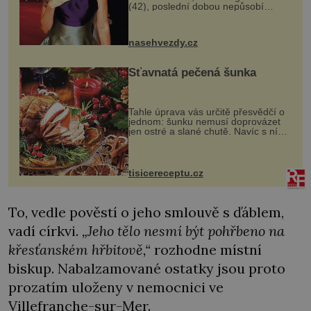
(42), poslední dobou nepůsobí
nejšťastněji. Ačkoli časy její anorexie
jsou už dávno pryč a opět se pyšnila
ženskými křivkami, najednou s...
nasehvezdy.cz
Šťavnatá pečená šunka
Tahle úprava vás určitě přesvědčí o
jednom: šunku nemusí doprovázet
jen ostré a slané chutě. Navíc s ní
nakrmíte poměrně hodně hladových
krků. Ingredience sádlo 3 kg šunky
vcelku 3 stroužky česneku hl...
tisicereceptu.cz
To, vedle pověstí o jeho smlouvě s ďáblem,
vadí církvi.
„Jeho tělo nesmí být pohřbeno na
křesťanském hřbitově,“
rozhodne místní
biskup. Nabalzamované ostatky jsou proto
prozatím uloženy v nemocnici ve
Villefranche-sur-Mer.