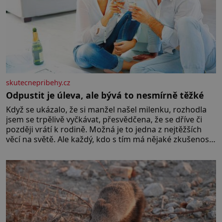
skutecnepribehy.cz
Odpustit je úleva, ale bývá to nesmírně těžké
Když se ukázalo, že si manžel našel milenku, rozhodla
jsem se trpělivě vyčkávat, přesvědčena, že se dříve či
později vrátí k rodině. Možná je to jedna z nejtěžších
věcí na světě. Ale každý, kdo s tím má nějaké zkušenosti,
se zapřísahá, že pokud odpustíte, znatelně se vám uleví.
Když se ke mně doneslo, že si manžel pořídil milenku,