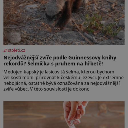
21stoleti.cz
Nejodvážnější zvíře podle Guinnessovy knihy
rekordů? Šelmička s pruhem na hřbetě!
Medojed kapský je lasicovitá šelma, kterou bychom
velikostí mohli přirovnat k českému jezevci. Je extrémně
nebojácná, ostatně bývá označována za nejodvážnější
zvíře vůbec. V této souvislosti je dokonc