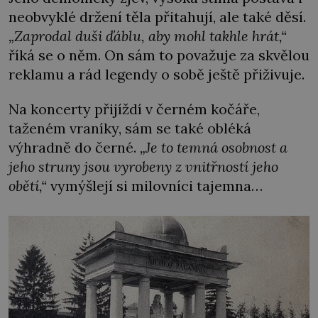
neobvyklé držení těla přitahují, ale také děsí.
„Zaprodal duši ďáblu, aby mohl takhle hrát,“
říká se o něm. On sám to považuje za skvělou
reklamu a rád legendy o sobě ještě přiživuje.
Na koncerty přijíždí v černém kočáře,
taženém vraníky, sám se také obléká
výhradně do černé.
„Je to temná osobnost a
jeho struny jsou vyrobeny z vnitřností jeho
obětí,“
vymýšlejí si milovníci tajemna…