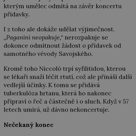
kterým umělec odmítá na závěr koncertu
přídavky.
I z toho ale dokáže udělat výjimečnost.
„Paganini neopakuje,“
nerozpakuje se
dokonce odmítnout žádost o přídavek od
samotného vévody Savojského.
Kromě toho Niccolò trpí syfilitidou, kterou
se lékaři snaží léčit rtutí, což ale přináší další
vedlejší účinky. K tomu se přidává
tuberkulóza hrtanu, která ho nakonec
připraví o řeč a částečně i o sluch. Když v 57
letech umírá, už dávno nekoncertuje.
Nečekaný konec