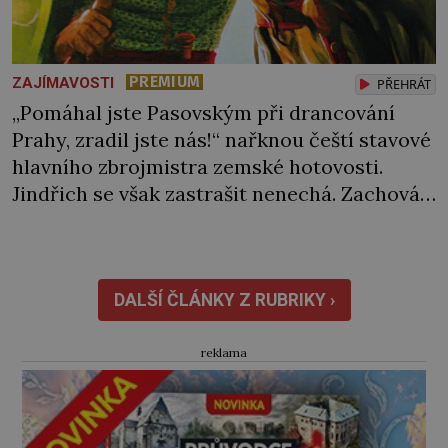
PREMIUM
ZAJÍMAVOSTI
PŘEHRÁT
„Pomáhal jste Pasovským při drancování
Prahy, zradil jste nás!“ nařknou čeští stavové
hlavního zbrojmistra zemské hotovosti.
Jindřich se však zastrašit nenechá. Zachová
chladnou hlavu a trestu unikne. Nicméně
cejchu zrádce se už nezbaví… Tři roky
stačily! Škola pro něj není. Jindřich Michal
Hýzrle z Chodů (1575–1665) se v ní nudí. 10letý
DALŠÍ ČLÁNKY Z RUBRIKY ›
chlapec chce procestovat […]
reklama