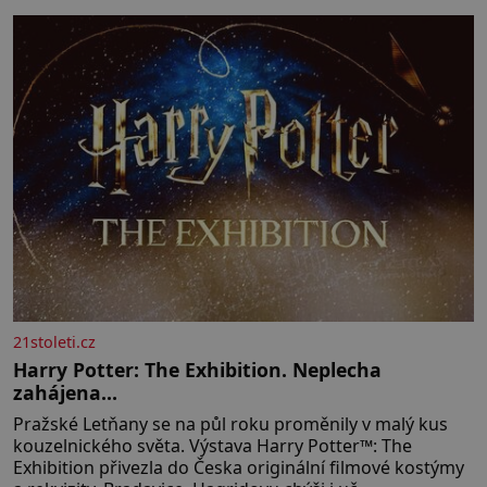
muž. Manželství nám oběma moc nesvědčilo, brzy jsme
zjistili, že
21stoleti.cz
Harry Potter: The Exhibition. Neplecha
zahájena…
Pražské Letňany se na půl roku proměnily v malý kus
kouzelnického světa. Výstava Harry Potter™: The
Exhibition přivezla do Česka originální filmové kostýmy