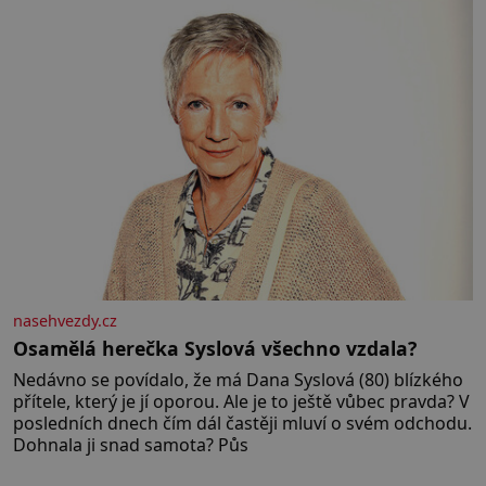
rozhodla stávkovat. Cvičte
nasehvezdy.cz
Osamělá herečka Syslová všechno vzdala?
Nedávno se povídalo, že má Dana Syslová (80) blízkého
přítele, který je jí oporou. Ale je to ještě vůbec pravda? V
posledních dnech čím dál častěji mluví o svém odchodu.
Dohnala ji snad samota? Půs