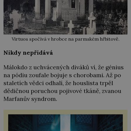
Virtuos spočívá v hrobce na parmském hřbitově.
Nikdy nepřidává
Málokdo z uchvácených diváků ví, že génius
na pódiu zoufale bojuje s chorobami. Až po
staletích vědci odhalí, že houslista trpěl
dědičnou poruchou pojivové tkáně, zvanou
Marfanův syndrom.