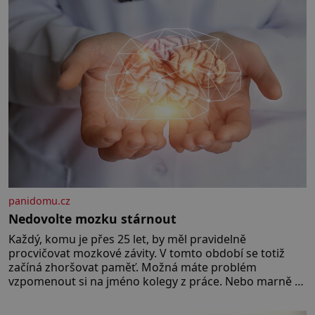
konče. Dokonce jsou tu i první
inkubátory. I s předčasně
narozenými dětmi! Novorozenci,
umístění ve zdejším zařízení, jsou
[…]
panidomu.cz
Nedovolte mozku stárnout
Každý, komu je přes 25 let, by měl pravidelně
procvičovat mozkové závity. V tomto období se totiž
začíná zhoršovat paměť. Možná máte problém
vzpomenout si na jméno kolegy z práce. Nebo marně v
paměti lovíte název knížky, kterou jste nedávno přečetli.
Je to opravdu tak, s věkem jako kdyby se paměť