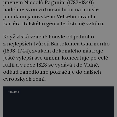
jménem Niccolò Paganini (1782–1840)
nadchne svou virtuózní hrou na housle
publikum janovského Velkého divadla,
kariéra italského génia letí strmě vzhůru.
Když získá vzácné housle od jednoho
z nejlepších tvůrců Bartolomea Guarneriho
(1698–1744), zvukem dokonalého nástroje
ještě vylepší své umění. Koncertuje po celé
Itálii a v roce 1828 se vydává i do Vídně,
odkud zanedlouho pokračuje do dalších
evropských zemí.
Reklama