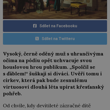
Sdílet na Facebooku
Sdílet na Twitteru
Vysoký, černě oděný muž s uhrančivýma
očima na pódiu opět uchvacuje svou
houslovou hrou publikum. „Spolčil se
s ďáblem!“ šuškají si diváci. Uvěří tomu i
církev, která pak bude zesnulému
virtuosovi dlouhá léta upírat křesťanský
pohřeb.
Od chvíle, kdy devítileté zázračné dítě