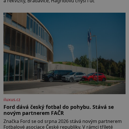
a rekvizity, Bradavice, Hagridovu chýši i uč
iluxus.cz
Ford dává český fotbal do pohybu. Stává se
novým partnerem FAČR
Značka Ford se od srpna 2026 stává novým partnerem
Fotbalové asociace České republiky. V rámci tříleté