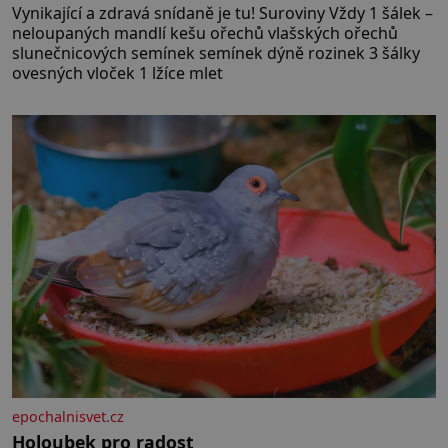
Vynikající a zdravá snídaně je tu! Suroviny Vždy 1 šálek –
neloupaných mandlí kešu ořechů vlašských ořechů
slunečnicových semínek semínek dýně rozinek 3 šálky
ovesných vloček 1 lžíce mlet
epochalnisvet.cz
Holoubek pro radost