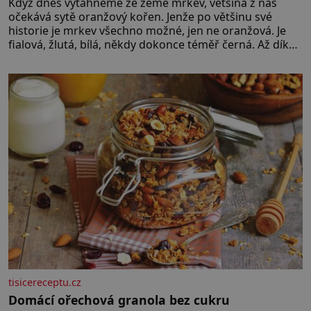
Když dnes vytáhneme ze země mrkev, většina z nás
očekává sytě oranžový kořen. Jenže po většinu své
historie je mrkev všechno možné, jen ne oranžová. Je
fialová, žlutá, bílá, někdy dokonce téměř černá. Až díky
stovkám let pečlivého šlechtění se z ní stává zelenina,
bez které si českou zahradu ani nedokážeme
představit. Její příběh je
tisicereceptu.cz
Domácí ořechová granola bez cukru