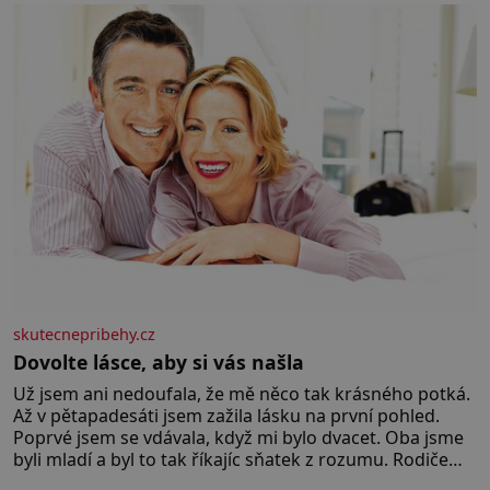
skutecnepribehy.cz
Dovolte lásce, aby si vás našla
Už jsem ani nedoufala, že mě něco tak krásného potká.
Až v pětapadesáti jsem zažila lásku na první pohled.
Poprvé jsem se vdávala, když mi bylo dvacet. Oba jsme
byli mladí a byl to tak říkajíc sňatek z rozumu. Rodiče
nás dali dohromady, Toník byl dobře zaopatřený mladý