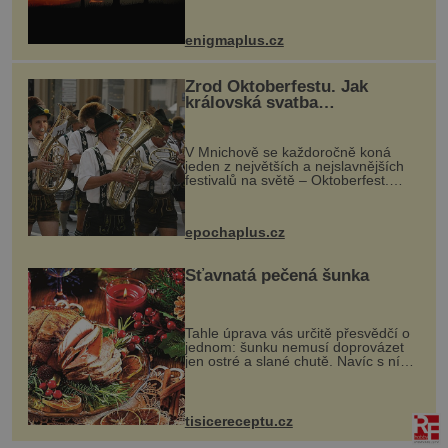
balvan, který se v květnu 2014
nečekaně odtrhl od nedaleké skály
při její demolici. Podle místních stojí
enigmaplus.cz
...
Zrod Oktoberfestu. Jak
královská svatba
odstartovala největší pivní
festival světa
V Mnichově se každoročně koná
jeden z největších a nejslavnějších
festivalů na světě – Oktoberfest.
Každý rok přiláká miliony
návštěvníků, kteří si vychutnávají
pivo, tradiční jídlo a bavorskou
epochaplus.cz
kultur...
Šťavnatá pečená šunka
Tahle úprava vás určitě přesvědčí o
jednom: šunku nemusí doprovázet
jen ostré a slané chutě. Navíc s ní
nakrmíte poměrně hodně hladových
krků. Ingredience sádlo 3 kg šunky
vcelku 3 stroužky česneku hl...
tisicereceptu.cz