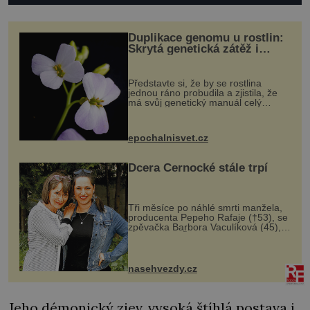
Duplikace genomu u rostlin:
Skrytá genetická zátěž i
evoluční výhoda
Představte si, že by se rostlina
jednou ráno probudila a zjistila, že
má svůj genetický manuál celý
dvakrát. Přesně to se občas v
přírodě stane – a podle nového
výzkumu to může být pro druhy
epochalnisvet.cz
vstupenka...
Dcera Černocké stále trpí
Tři měsíce po náhlé smrti manžela,
producenta Pepeho Rafaje (†53), se
zpěvačka Barbora Vaculíková (45),
dcera Petry Černocké (75), poprvé
ozvala veřejnosti. Na sociální síti
sdílela, že se snaží fung...
nasehvezdy.cz
Jeho démonický zjev, vysoká štíhlá postava i