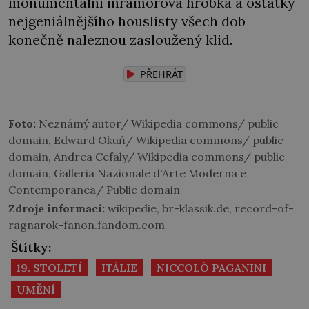
monumentální mramorová hrobka a ostatky
nejgeniálnějšího houslisty všech dob
konečně naleznou zasloužený klid.
PŘEHRÁT
Foto:
Neznámý autor/ Wikipedia commons/ public
domain, Edward Okuń/ Wikipedia commons/ public
domain, Andrea Cefaly/ Wikipedia commons/ public
domain, Galleria Nazionale d'Arte Moderna e
Contemporanea/ Public domain
Zdroje informací:
wikipedie, br-klassik.de, record-of-
ragnarok-fanon.fandom.com
Štítky:
19. STOLETÍ
ITÁLIE
NICCOLÒ PAGANINI
UMĚNÍ