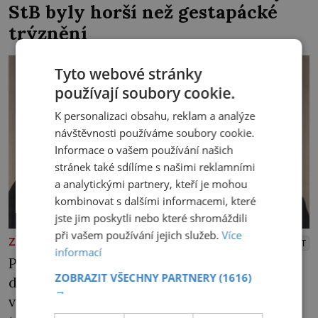
StB byly horší než gestapácké
trýznění
Tyto webové stránky
používají soubory cookie.
K personalizaci obsahu, reklam a analýze
návštěvnosti používáme soubory cookie.
Informace o vašem používání našich
stránek také sdílíme s našimi reklamními
a analytickými partnery, kteří je mohou
kombinovat s dalšími informacemi, které
jste jim poskytli nebo které shromáždili
při vašem používání jejich služeb.
Více
PREMIUM
ZAJÍMAVOSTI
PŘEHRÁT
informací
Ponižují ho a mlátí. Do jídla mu přidávají
ZOBRAZIT VŠECHNY PARTNERY
(1616)
drogy, nenechají ho pořádně vyspat a smrtí
→
vyhrožují i jeho nejbližším. Burian kruté