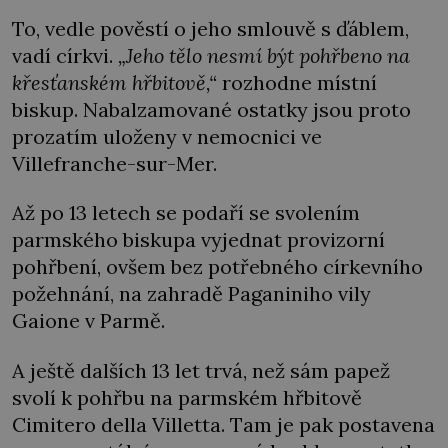
To, vedle pověstí o jeho smlouvě s ďáblem,
vadí církvi.
„Jeho tělo nesmí být pohřbeno na
křesťanském hřbitově,“
rozhodne místní
biskup. Nabalzamované ostatky jsou proto
prozatím uloženy v nemocnici ve
Villefranche-sur-Mer.
Až po 13 letech se podaří se svolením
parmského biskupa vyjednat provizorní
pohřbení, ovšem bez potřebného církevního
požehnání, na zahradě Paganiniho vily
Gaione v Parmě.
A ještě dalších 13 let trvá, než sám papež
svolí k pohřbu na parmském hřbitově
Cimitero della Villetta. Tam je pak postavena