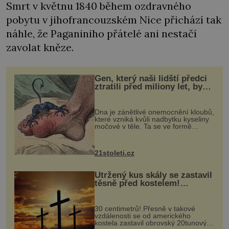
Smrt v květnu 1840 během ozdravného
pobytu v jihofrancouzském Nice přichází tak
náhle, že Paganiniho přátelé ani nestačí
zavolat kněze.
Gen, který naši lidští předci
ztratili před miliony let, by
mohl pomoci s léčbou
„nemoci králů“
Dna je zánětlivé onemocnění kloubů,
které vzniká kvůli nadbytku kyseliny
močové v těle. Ta se ve formě
krystalků ukládá v blízkosti kloubů,
nejčastěji přitom postihuje palce na
nohou, a způsobuje bole...
21stoleti.cz
Utržený kus skály se zastavil
těsně před kostelem!
Ochránila ho boží síla?
30 centimetrů! Přesně v takové
vzdálenosti se od amerického
kostela zastavil obrovský 20tunový