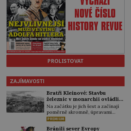
PROLISTOVAT
ZAJÍMAVOSTI
Bratři Kleinové: Stavbu
železnic v monarchii ovládli
samouci
Na začátku je jich šest a začínají
poměrně skromně, úpravami
zahrad, rybníků a parků. Postupně
PREMIUM
si ale troufnou i na stavbu železnic.
Bránili sever Evropy
Během 40 let vybudují na území