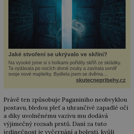
Jaké stvoření se ukrývalo ve skříni?
Na vysoké jsme si s holkami pořídily skříň ze skládky.
Ta vydávala po nocích divné zvuky a zavírala uvnitř
svoje nové majitelky. Bydlela jsem se dvěma
kamarádkami a bavilo nás zvelebovat si náš byt. Skoro
skutecnepribehy.cz
denně jsme tahaly domů různé kousky od babiček
nebo z bazaru, jako třeba staré zrcadlo a obrazy
Právě ten způsobuje Paganiniho neobvyklou
postavu, bledou pleť a uhrančivé zapadlé oči
a díky uvolněnému vazivu mu dodává
výjimečný rozsah prstů. Daní za tuto
jedinečnost je vyčerpání a bolesti, kvůli