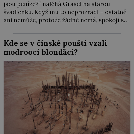
jsou peníze?“ naléhá Grasel na starou
švadlenku. Když mu to neprozradí – ostatně
ani nemůže, protože žádné nemá, spokojí se
lupič s několika měďáky a štůčky látky.
Zraněná žena pár dní nato umírá. Je to muž
Kde se v čínské poušti vzali
nebývale krutý. Jeho činy budí hrůzu ještě
modroocí blonďáci?
dlouho po jeho smrti […]