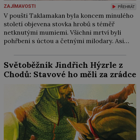
ZAJÍMAVOSTI
PŘEHRÁT
V poušti Taklamakan byla koncem minulého
století objevena stovka hrobů s téměř
netknutými mumiemi. Všichni mrtví byli
pohřbeni s úctou a četnými milodary. Asi
nejvíc přitom vědce zaujal hrob tříměsíčního
chlapečka s modrou filcovou čapkou, z níž se
Světoběžník Jindřich Hýzrle z
draly blonďaté vlásky. Fakt, že jsou těla
Chodů: Stavové ho měli za zrádce
dávných lidí nesmírně dobře zachovalá,
přičítají odborníci zdejším klimatickým
podmínkám. Sucho, prosolené písky a
extrémně […]