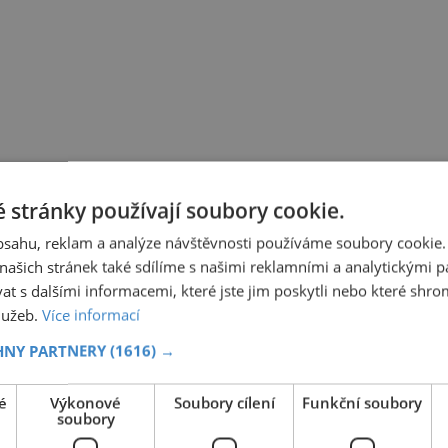
 stránky používají soubory cookie.
obsahu, reklam a analýze návštěvnosti používáme soubory cookie.
ašich stránek také sdílíme s našimi reklamními a analytickými par
 s dalšími informacemi, které jste jim poskytli nebo které shro
služeb.
Více informací
HNY PARTNERY
(1616) →
é
Výkonové
Soubory cílení
Funkční soubory
soubory