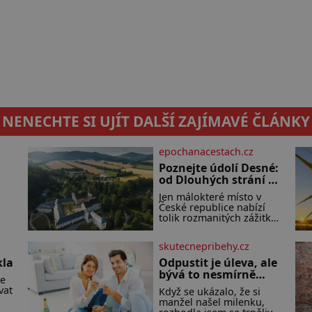
NENECHTE SI UJÍT DALŠÍ ZAJÍMAVÉ ČLÁNKY
epochanacestach.cz
Poznejte údolí Desné:
od Dlouhých strání po
í.
termální prameny
Jen málokteré místo v
České republice nabízí
tolik rozmanitých zážitků
žní
na tak malém území jako
ci.
údolí řeky Desné v srdci
skutecnepribehy.cz
da
Jeseníků. Během jediného
dne můžete nahlédnout
kla
Odpustit je úleva, ale
 v
do útrob jedné z
bývá to nesmírně
ce
u
nejvýznamnějších vodních
těžké
vat
elektráren v Evropě, vydat
Když se ukázalo, že si
se na horské hřebeny,
manžel našel milenku,
jte
projet se na koloběžce a