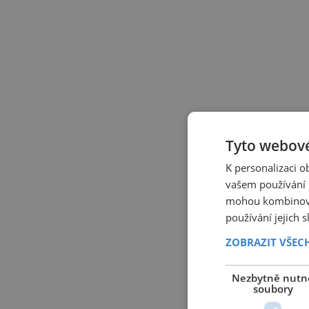
Tyto webové
K personalizaci 
vašem používání n
mohou kombinovat
používání jejich 
ZOBRAZIT VŠEC
Nezbytně nutn
soubory