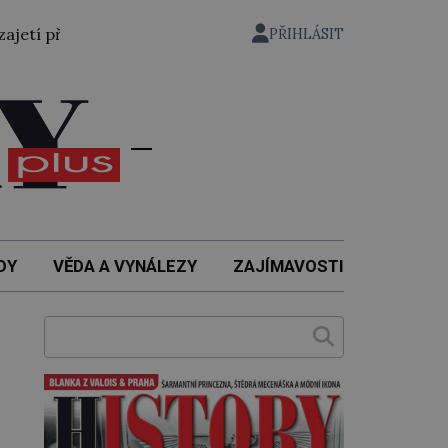
tí převezen bývalý státní ministr pro protektorát K. H. Fra
PŘIHLÁSIT
DY
VĚDA A VYNÁLEZY
ZAJÍMAVOSTI