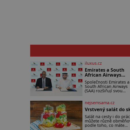
iluxus.cz
Emirates a South
African Airways
rozšiřují partnerstv
Společnosti Emirates a
Cestujícím nově
South African Airways
zpřístupní dalších
(SAA) rozšiřují svou
devět destinací v ji
dlouholetou
a střední Africe
codesharovou spoluprá
nejsemsama.cz
Nová reciproční doho
zpřístupní cestujícím
Vrstvený salát do s
devět dalších destinací
Salát na cesty i do prá
jižní a střední Africe a 
můžete různě obměňo
podle toho, co máte
doma. Zálivkou ho zali