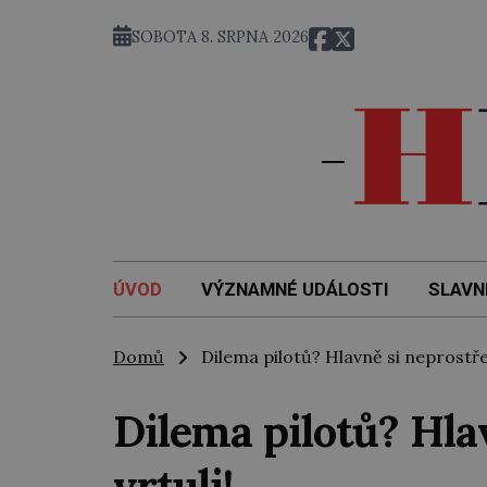
SOBOTA 8. SRPNA 2026
ÚVOD
VÝZNAMNÉ UDÁLOSTI
SLAVN
Domů
Dilema pilotů? Hlavně si neprostřeli
Dilema pilotů? Hla
vrtuli!