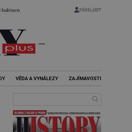
em ze zahrady nuselského pivovaru a stal se tak prvním čes
PŘIHLÁSIT
DY
VĚDA A VYNÁLEZY
ZAJÍMAVOSTI