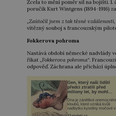
Zcela to mění poměr sil na bojišti. 1
poručík Kurt Wintgens (1894–1916) z
„Zaútočil jsem z tak těsné vzdálenosti, 
vítězný souboj s francouzským pilot
Fokkerova pohroma
Nastává období německé nadvlády ve
říkat
„Fokkerova pohroma“
. Francouz
odpověď. Záchrana ale přichází úpln
Gen, který naši lidští
předci ztratili před
miliony let, by mohl
pomoci s léčbou „nemo
Dna je zánětlivé onemocněn
králů“
kloubů, které vzniká kvůli
nadbytku kyseliny močové v
těle. Ta se ve formě krystalk
21stoleti.cz