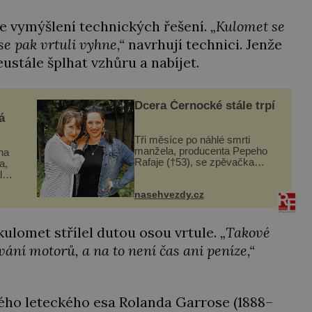
ve vymýšlení technických řešení.
„Kulomet se
se pak vrtuli vyhne,“
navrhují technici. Jenže
neustále šplhat vzhůru a nabíjet.
Dcera Černocké stále trpí
á
Tři měsíce po náhlé smrti
manžela, producenta Pepeho
ina
Rafaje (†53), se zpěvačka
a,
Barbora Vaculíková (45), dcera
l
Petry Černocké (75), poprvé
nasehvezdy.cz
ozvala veřejnosti. Na sociální
dle
síti sdílela, že se snaží fung...
t
kulomet střílel dutou osou vrtule.
„Takové
vání motorů, a na to není čas ani peníze,“
ého leteckého esa Rolanda Garrose (1888–