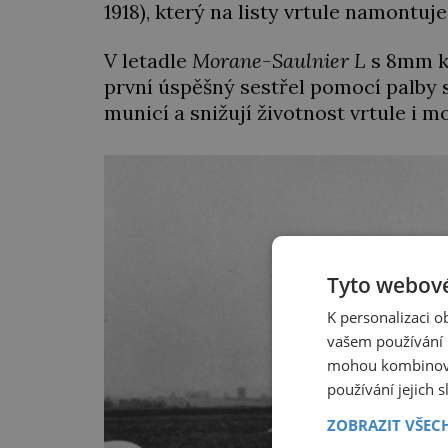
1918), který na listy vrtule namontuje
V letadle
Morane-Saulnier L
s 8mm 
první úspěšný sestřel pomocí palby sk
municí a snižují životnost vrtule i mo
Tyto webové
K personalizaci 
vašem používání n
mohou kombinovat
používání jejich 
ZOBRAZIT VŠEC