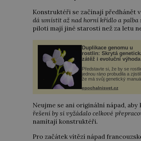
Konstruktéři se začínají předhánět 
dá umístit až nad horní křídlo a palba 
piloti mají jiné starosti než za letu 
Duplikace genomu u
rostlin: Skrytá genetick
zátěž i evoluční výhoda
Představte si, že by se rostl
jednou ráno probudila a zjistil
že má svůj genetický manuá
celý dvakrát. Přesně to se
epochalnisvet.cz
občas v přírodě stane – a po
nového výzkumu to může bý
pro druhy vstupenka...
Neujme se ani originální nápad, aby 
řešení by si vyžádalo celkové přepraco
namítají konstruktéři.
Pro začátek vítězí nápad francouzsk