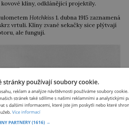
 kovové klíny, odklánějící projektily.
kulometem
Hotchkiss
1. dubna 1915 zaznamená
rz vrtuli. Klíny zvané sekačky sice plýtvají
toru, ale fungují.
 stránky používají soubory cookie.
obsahu, reklam a analýze návštěvnosti používáme soubory cookie.
ašich stránek také sdílíme s našimi reklamními a analytickými par
 s dalšími informacemi, které jste jim poskytli nebo které shro
služeb.
Více informací
HNY PARTNERY
(1616) →