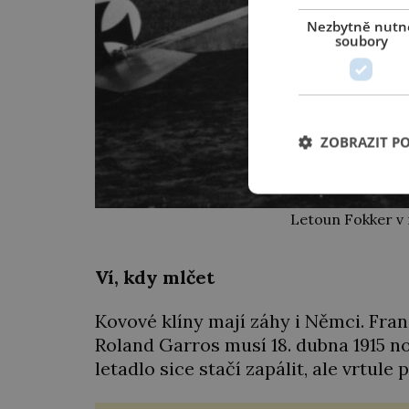
Nezbytně nutn
soubory
ZOBRAZIT P
Letoun Fokker v 
Ví, kdy mlčet
Kovové klíny mají záhy i Němci. Fra
Roland Garros musí 18. dubna 1915 no
letadlo sice stačí zapálit, ale vrtule