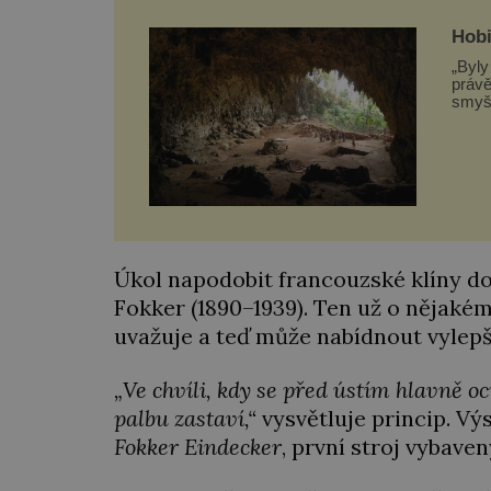
Hobi
„Byly
právě
smyšlenou rasu
hlavn
prý o
Úkol napodobit francouzské klíny d
Fokker (1890–1939). Ten už o nějaké
uvažuje a teď může nabídnout vylepš
„Ve chvíli, kdy se před ústím hlavně oc
palbu zastaví,“
vysvětluje princip. Vý
Fokker Eindecker
, první stroj vybav