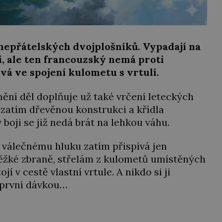
nepřátelských dvojplošníků. Vypadají na
ví, ale ten francouzský nemá proti
á ve spojení kulometu s vrtulí.
ění děl doplňuje už také vrčení leteckých
zatím dřevěnou konstrukci a křídla
 boji se již nedá brát na lehkou váhu.
 válečnému hluku zatím přispívá jen
 těžké zbraně, střelám z kulometů umístěných
jí v cestě vlastní vrtule. A nikdo si ji
 první dávkou…