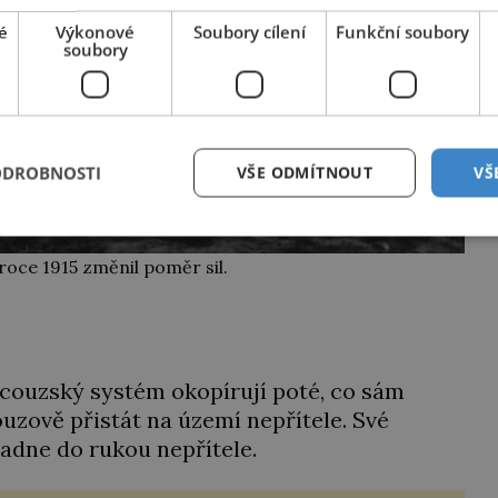
é
Výkonové
Soubory cílení
Funkční soubory
soubory
ODROBNOSTI
VŠE ODMÍTNOUT
VŠ
roce 1915 změnil poměr sil.
ncouzský systém okopírují poté, co sám
uzově přistát na území nepřítele. Své
 padne do rukou nepřítele.