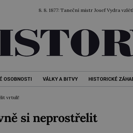
8. 8. 1877: Taneční mistr Josef Vydra vzlétl balón
É OSOBNOSTI
VÁLKY A BITVY
HISTORICKÉ ZÁHA
t vrtuli!
vně si neprostřelit