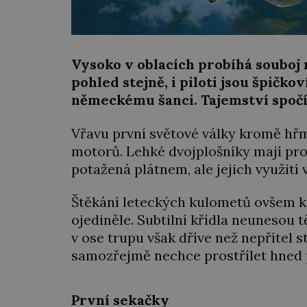
Vysoko v oblacích probíhá souboj 
pohled stejně, i piloti jsou špičko
německému šanci. Tajemství spočív
Vřavu první světové války kromě hřm
motorů. Lehké dvojplošníky mají pro
potažená plátnem, ale jejich využití v
Štěkání leteckých kulometů ovšem k
ojediněle. Subtilní křídla neunesou
v ose trupu však dříve než nepřítel sto
samozřejmě nechce prostřílet hned
První sekačky