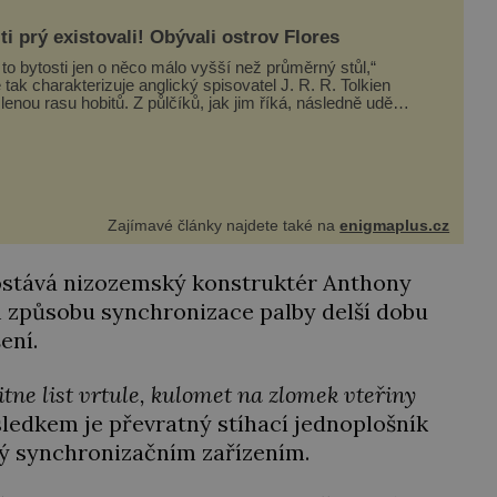
ti prý existovali! Obývali ostrov Flores
 to bytosti jen o něco málo vyšší než průměrný stůl,“
 tak charakterizuje anglický spisovatel J. R. R. Tolkien
 hobitů. Z půlčíků, jak jim říká, následně udělá
í hrdiny svých slavných fantasy knih. Podobné bytosti
všem naši planetu opravdu kdysi obývaly. Šlo o naše
Zajímavé články najdete také na
enigmaplus.cz
ostává nizozemský konstruktér Anthony
m způsobu synchronizace palby delší dobu
ení.
itne list vrtule, kulomet na zlomek vteřiny
sledkem je převratný stíhací jednoplošník
ený synchronizačním zařízením.