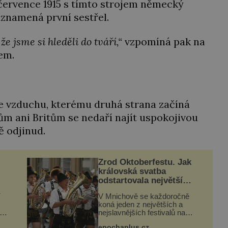
. července 1915 s tímto strojem německý
aznamená první sestřel.
že jsme si hleděli do tváří,“
vzpomíná pak na
em.
 vzduchu, kterému druhá strana začíná
ům ani Britům se nedaří najít uspokojivou
ě odjinud.
Zrod Oktoberfestu. Jak
královská svatba
odstartovala největší
ci
pivní festival světa
í
V Mnichově se každoročně
koná jeden z největších a
nejslavnějších festivalů na
ů
světě – Oktoberfest. Každý rok
epochaplus.cz