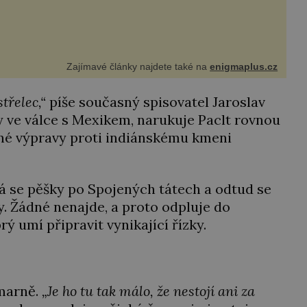
í hrdiny svých slavných fantasy knih. Podobné bytosti
všem naši planetu opravdu kdysi obývaly. Šlo o naše
Zajímavé články najdete také na
enigmaplus.cz
střelec,“
píše současný spisovatel Jaroslav
dy ve válce s Mexikem, narukuje Paclt rovnou
stné výpravy proti indiánskému kmeni
á se pěšky po Spojených tátech a odtud se
y. Žádné nenajde, a proto odpluje do
rý umí připravit vynikající řízky.
 marně.
„Je ho tu tak málo, že nestojí ani za