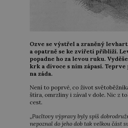
Ozve se výstřel a zraněný levhart 
a opatrně se ke zvířeti přiblíží. L
popadne ho za levou ruku. Vyděše
krk a divoce s ním zápasí. Teprve
na záda.
Není to poprvé, co život světoběžníka
štíra, omrzliny i zával v dole. Nic z
cest.
„Pacltovy výpravy byly spíš dobrodružn
nepoznal do jeho dob tak velkou část sv