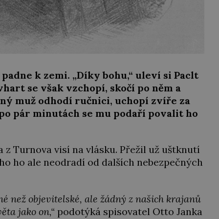
padne k zemi. „Díky bohu,“ uleví si Paclt
evhart se však vzchopí, skočí po něm a
ný muž odhodí ručnici, uchopí zvíře za
 po pár minutách se mu podaří povalit ho
 z Turnova visí na vlásku. Přežil už uštknutí
 toho ho ale neodradí od dalších nebezpečných
é než objevitelské, ale žádný z našich krajanů
ěta jako on,“
podotýká spisovatel Otto Janka