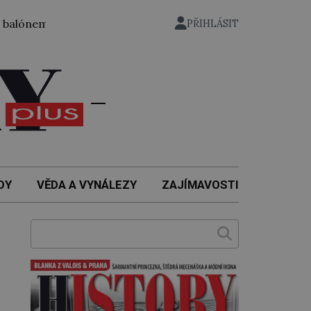
ónem ze zahrady nuselského pivovaru a stal se tak prvním 
PŘIHLÁSIT
DY
VĚDA A VYNÁLEZY
ZAJÍMAVOSTI