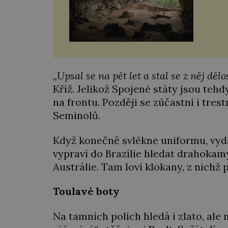
hlavn
prý o
„Upsal se na pět let a stal se z něj dělo
Kříž. Jelikož Spojené státy jsou teh
na frontu. Později se zúčastní i tre
Seminolů.
Když konečně svlékne uniformu, vyd
vypraví do Brazílie hledat drahokam
Austrálie. Tam loví klokany, z nichž p
Toulavé boty
Na tamních polích hledá i zlato, ale