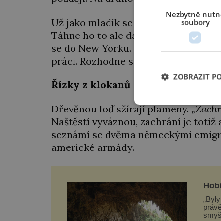
Nezbytně nutn
Už jako mladík se potlouká po okolí 
soubory
Táhne ho to ale dál, do „nového svět
se do New Yorku. Tam ho však místn
práci. Rozhodne se tedy odplout do
ZOBRAZIT P
Řízky z klokanů
Dřevěnou loď sžírají plameny.
„Zachr
Naštěstí vyváznou, zachrání je totiž 
seznámí se dvěma německými emigran
americké armády.
Hobi
„Byly
právě
smyšlenou rasu