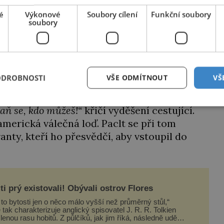
é
Výkonové
Soubory cílení
Funkční soubory
a sotva se vyučí mydlářem, vydá se do Vídně.
soubory
a“. V roce 1846 proto nasedne na loď a vydá
í gangy okradou, a navíc nemůže zavadit o
 New Orleans.
ODROBNOSTI
VŠE ODMÍTNOUT
VŠ
aň se, kdo můžeš!“
křičí vyděšení cestující.
americká válečná loď. Paclt se při tom
ty, kteří ho přesvědčí, aby vstoupil do
ti prý existovali! Obývali ostrov Flores
 to bytosti jen o něco málo vyšší než průměrný stůl,“
 tak charakterizuje anglický spisovatel J. R. R. Tolkien
 hobitů. Z půlčíků, jak jim říká, následně udělá