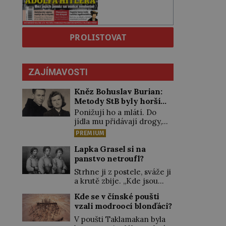
PROLISTOVAT
ZAJÍMAVOSTI
Kněz Bohuslav Burian:
Metody StB byly horší
než gestapácké trýznění
Ponižují ho a mlátí. Do
jídla mu přidávají drogy,
nenechají ho pořádně
PREMIUM
vyspat a smrtí vyhrožují i
jeho nejbližším. Burian
Lapka Grasel si na
kruté týrání nevydrží a
panstvo netroufl?
estébákům podepíše
Strhne ji z postele, sváže ji
všechno, co po něm chtějí.
a krutě zbije. „Kde jsou
Svým podpisem jim potvrdí
peníze?“ naléhá Grasel na
také to, že na něj během
Kde se v čínské poušti
starou švadlenku. Když mu
výslechů nikdo nevyvíjel
vzali modroocí blonďáci?
to neprozradí – ostatně ani
fyzický ani psychický
nemůže, protože žádné
V poušti Taklamakan byla
nátlak. Syn brněnského