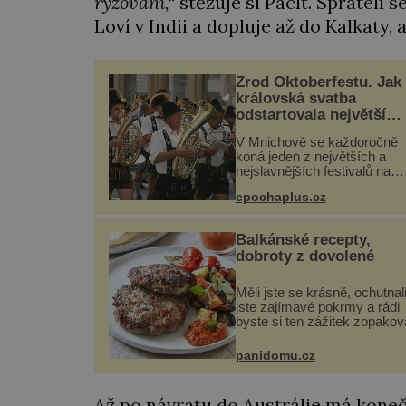
rýžování,“
stěžuje si Paclt. Spřátelí 
Loví v Indii a dopluje až do Kalkaty,
Zrod Oktoberfestu. Jak
královská svatba
odstartovala největší
pivní festival světa
V Mnichově se každoročně
koná jeden z největších a
nejslavnějších festivalů na
světě – Oktoberfest. Každý 
epochaplus.cz
přiláká miliony návštěvníků,
kteří si vychutnávají pivo,
tradiční jídlo a bavorskou
Balkánské recepty,
kultur...
dobroty z dovolené
Měli jste se krásně, ochutnal
jste zajímavé pokrmy a rádi
byste si ten zážitek zopakov
Není nic snazšího. Pljeskavi
(10 porcí) Možná jste ji
panidomu.cz
ochutnali na dovolené v býva
Jugoslávii, lze ji vi...
Až po návratu do Austrálie má kone