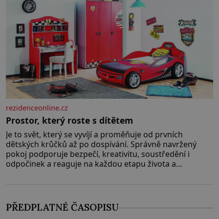
rezidenceonline.cz
Prostor, který roste s dítětem
Je to svět, který se vyvíjí a proměňuje od prvních
dětských krůčků až po dospívání. Správně navržený
pokoj podporuje bezpečí, kreativitu, soustředění i
odpočinek a reaguje na každou etapu života a
specifické potřeby dítěte. Pro nejmenší je klíčová
jednoduchost, měkkost a bezpečí, proto by pokoj
miminka měl působit především klidně a útulně.
Předškolní věk je
PŘEDPLATNÉ ČASOPISU