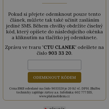
Pokud si přejete odemknout pouze tento
článek, můžete tak také učinit zasláním
jediné SMS. Během chvilky obdržíte číselný
kód, který opíšete do následujícího okénka
a kliknutím na tlačítko jej odemknete.
Zprávu ve tvaru "
CTU CLANEK
" odešlete na
číslo
903 33 20
.
ODEMKNOUT KÓDEM
Cena SMS odeslané na číslo 9033320 je 20 Kč vč. DPH. Službu
technicky zajišťuje Airtoy a.s. Infolinka: 602 777 555,
www.platmobilem.cz