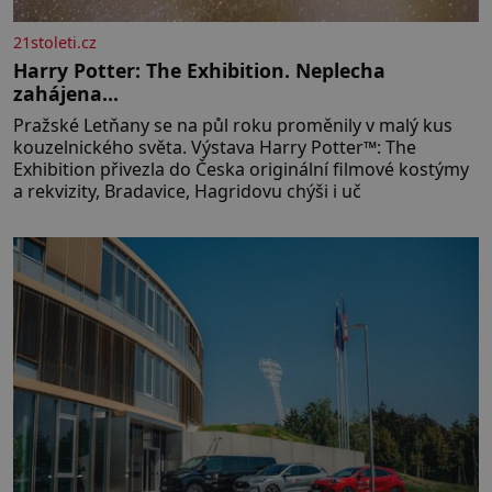
21stoleti.cz
Harry Potter: The Exhibition. Neplecha
zahájena…
Pražské Letňany se na půl roku proměnily v malý kus
kouzelnického světa. Výstava Harry Potter™: The
Exhibition přivezla do Česka originální filmové kostýmy
a rekvizity, Bradavice, Hagridovu chýši i uč