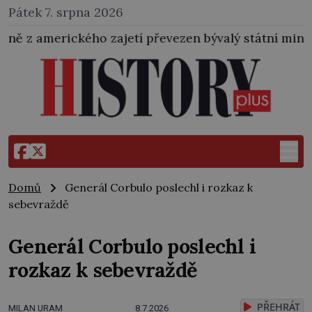
Pátek 7. srpna 2026
etí převezen bývalý státní ministr pro protektorát K.
Domů
Generál Corbulo poslechl i rozkaz k
sebevraždě
Generál Corbulo poslechl i
rozkaz k sebevraždě
PŘEHRÁT
MILAN URAM
8.7.2026