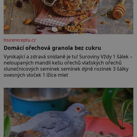
tisicereceptu.cz
Domácí ořechová granola bez cukru
Vynikající a zdravá snídaně je tu! Suroviny Vždy 1 šálek –
neloupaných mandlí kešu ořechů vlašských ořechů
slunečnicových semínek semínek dýně rozinek 3 šálky
ovesných vloček 1 lžíce mlet