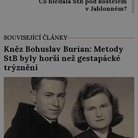
Co hledala StB pod kostelem
v Jablonném?
SOUVISEJÍCÍ ČLÁNKY
Kněz Bohuslav Burian: Metody
StB byly horší než gestapácké
trýznění