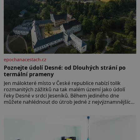
epochanacestach.cz
Poznejte údolí Desné: od Dlouhých strání po
termální prameny
Jen málokteré místo v České republice nabízí tolik
rozmanitých zážitků na tak malém území jako údolí
řeky Desné v srdci Jeseníků. Během jediného dne
můžete nahlédnout do útrob jedné z nejvýznamnějších
vodních elektráren v Evropě, vydat se na horské
hřebeny, projet se na koloběžce a den zakončit
poznáváním památek ve Velkých Losinách nebo v
termálním