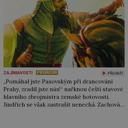
podmínkám. Sucho, prosolené písky a
extrémně […]
PREMIUM
ZAJÍMAVOSTI
PŘEHRÁT
„Pomáhal jste Pasovským při drancování
Prahy, zradil jste nás!“ nařknou čeští stavové
hlavního zbrojmistra zemské hotovosti.
Jindřich se však zastrašit nenechá. Zachová
chladnou hlavu a trestu unikne. Nicméně
cejchu zrádce se už nezbaví… Tři roky
stačily! Škola pro něj není. Jindřich Michal