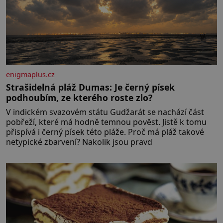
enigmaplus.cz
Strašidelná pláž Dumas: Je černý písek
podhoubím, ze kterého roste zlo?
V indickém svazovém státu Gudžarát se nachází část
pobřeží, které má hodně temnou pověst. Jistě k tomu
přispívá i černý písek této pláže. Proč má pláž takové
netypické zbarvení? Nakolik jsou pravd