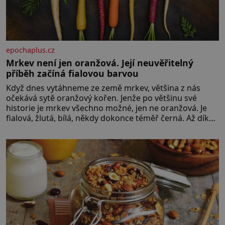
epochaplus.cz
Mrkev není jen oranžová. Její neuvěřitelný
příběh začíná fialovou barvou
Když dnes vytáhneme ze země mrkev, většina z nás
očekává sytě oranžový kořen. Jenže po většinu své
historie je mrkev všechno možné, jen ne oranžová. Je
fialová, žlutá, bílá, někdy dokonce téměř černá. Až díky
stovkám let pečlivého šlechtění se z ní stává zelenina,
bez které si českou zahradu ani nedokážeme
představit. Její příběh je