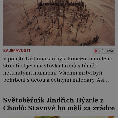
ZAJÍMAVOSTI
PŘEHRÁT
V poušti Taklamakan byla koncem minulého
století objevena stovka hrobů s téměř
netknutými mumiemi. Všichni mrtví byli
pohřbeni s úctou a četnými milodary. Asi
nejvíc přitom vědce zaujal hrob tříměsíčního
chlapečka s modrou filcovou čapkou, z níž se
Světoběžník Jindřich Hýzrle z
draly blonďaté vlásky. Fakt, že jsou těla
Chodů: Stavové ho měli za zrádce
dávných lidí nesmírně dobře zachovalá,
přičítají odborníci zdejším klimatickým