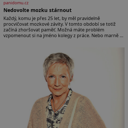
panidomu.cz
Nedovolte mozku stárnout
Každý, komu je přes 25 let, by měl pravidelně
procvičovat mozkové závity. V tomto období se totiž
začíná zhoršovat paměť. Možná máte problém
vzpomenout si na jméno kolegy z práce. Nebo marně v
paměti lovíte název knížky, kterou jste nedávno přečetli.
Je to opravdu tak, s věkem jako kdyby se paměť
rozhodla stávkovat. Cvičte