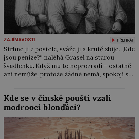
ZAJÍMAVOSTI
PŘEHRÁT
Strhne ji z postele, sváže ji a krutě zbije. „Kde
jsou peníze?“ naléhá Grasel na starou
švadlenku. Když mu to neprozradí – ostatně
ani nemůže, protože žádné nemá, spokojí se
lupič s několika měďáky a štůčky látky.
Zraněná žena pár dní nato umírá. Je to muž
Kde se v čínské poušti vzali
nebývale krutý. Jeho činy budí hrůzu ještě
modroocí blonďáci?
dlouho po jeho smrti […]