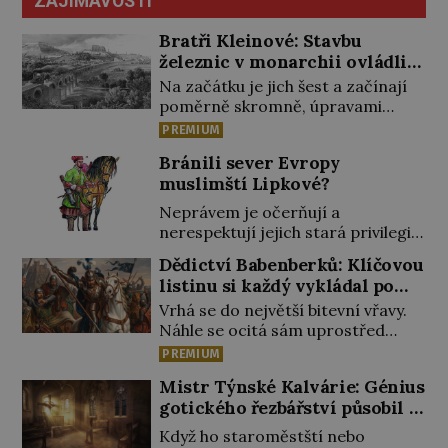
ZAJÍMAVOSTI
Bratři Kleinové: Stavbu
železnic v monarchii ovládli
samouci
Na začátku je jich šest a začínají
poměrně skromně, úpravami
zahrad, rybníků a parků. Postupně
PREMIUM
si ale troufnou i na stavbu železnic.
Bránili sever Evropy
Během 40 let vybudují na území
muslimští Lipkové?
monarchie třetinu všech tratí,
tedy asi 3500 kilometrů! Ohromně
Neprávem je očerňují a
na tom zbohatnou… Podnikavého
nerespektují jejich stará privilegia.
ducha zdědí bratři Kleinové po
A hlavně jim přestali vyplácet
Dědictví Babenberků: Klíčovou
otci Johannovi (1756–1835), který
dohodnutý žold! Lipkové proti
listinu si každý vykládal po
má malý statek na Jesenicku […]
těmto „podrazům“ hlasitě
svém
Vrhá se do největší bitevní vřavy.
protestují, jenže spravedlnosti
Náhle se ocitá sám uprostřed
nedosáhnou. Proto se rozhodnou
nepřátel. Nikdo z jeho věrných si
vypovědět polské koruně
PREMIUM
toho ani nepovšiml. Rakouský
poslušnost a přeběhnou k
Mistr Týnské Kalvárie: Génius
vévoda Fridrich II. padne 15.
Osmanům! V Litvě se na počátku
gotického řezbářství působil v
června 1246 při střetu s Uhry na
15. století usazují první muslimští
Praze
Litavě. „Tvrdý muž, statečný v boji,
Tataři. Uprchli ze Zlaté Hordy
Když ho staroměstští nebo