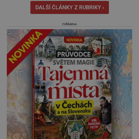
Hýzrle z Chodů (1575–1665) se v ní nudí. 10letý
DALŠÍ ČLÁNKY Z RUBRIKY ›
chlapec chce procestovat […]
reklama