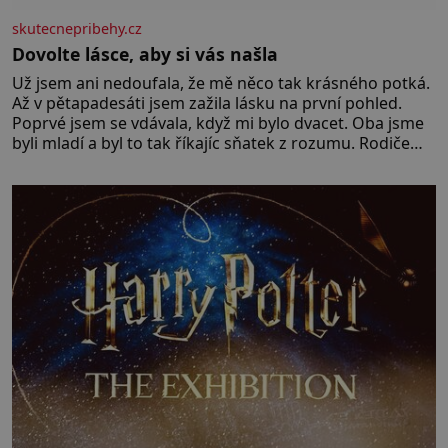
skutecnepribehy.cz
Dovolte lásce, aby si vás našla
Už jsem ani nedoufala, že mě něco tak krásného potká.
Až v pětapadesáti jsem zažila lásku na první pohled.
Poprvé jsem se vdávala, když mi bylo dvacet. Oba jsme
byli mladí a byl to tak říkajíc sňatek z rozumu. Rodiče
nás dali dohromady, Toník byl dobře zaopatřený mladý
muž. Manželství nám oběma moc nesvědčilo, brzy jsme
zjistili, že