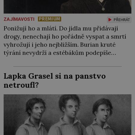
PREMIUM
ZAJÍMAVOSTI
PŘEHRÁT
Ponižují ho a mlátí. Do jídla mu přidávají
drogy, nenechají ho pořádně vyspat a smrtí
vyhrožují i jeho nejbližším. Burian kruté
týrání nevydrží a estébákům podepíše
všechno, co po něm chtějí. Svým podpisem
jim potvrdí také to, že na něj během výslechů
Lapka Grasel si na panstvo
nikdo nevyvíjel fyzický ani psychický nátlak.
netroufl?
Syn brněnského řezníka chce být knězem a
[…]