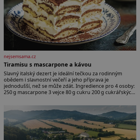
nejsemsama.cz
Tiramisu s mascarpone a kávou
Slavný italský dezert je ideální tečkou za rodinným
obědem i slavnostní večeří a jeho příprava je
jednodušší, než se může zdát. Ingredience pro 4 osoby:
250 g mascarpone 3 vejce 80 g cukru 200 g cukrářských
piškotů 250 ml silné kávy 2 lžíce amaretta kakao na
posypání Postup: Oddělte žloutky od bílků. Žloutky
vyšlehejte s cukrem do světlé pěny a postupně do nich
vmíchejte mascarpone, aby vznikl hladký