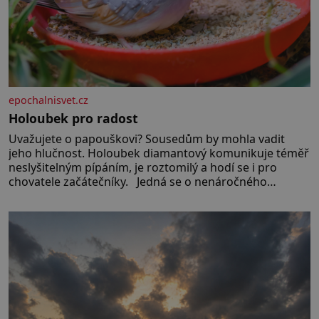
epochalnisvet.cz
Holoubek pro radost
Uvažujete o papouškovi? Sousedům by mohla vadit
jeho hlučnost. Holoubek diamantový komunikuje téměř
neslyšitelným pípáním, je roztomilý a hodí se i pro
chovatele začátečníky. Jedná se o nenáročného
klidného ptáčka, který většinu dne jen posedává. Hodně
času tráví na zemi, kde sbírá zbytky semínek Jeho
domovinou je prakticky celá Austrálie s výjimkou
pobřežní oblasti.