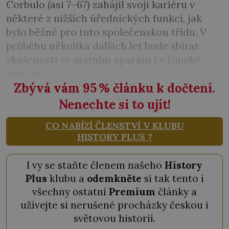
Corbulo (asi 7–67) zahájil svoji kariéru v
některé z nižších úřednických funkcí, jak
bylo běžné pro tuto společenskou třídu. V
průběhu několika dalších let bude sbírat
zkušenosti ve státním aparátu i v římské
armádě.
Zbývá vám 95
%
článku k dočtení.
Nenechte si to ujít!
CO NABÍZÍ ČLENSTVÍ V KLUBU
HISTORY PLUS ?
I vy se staňte členem našeho
History
Plus
klubu a
odemkněte
si tak tento i
všechny ostatní
Premium
články a
užívejte si nerušené procházky českou i
světovou historií.