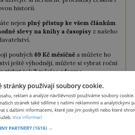
ovou historií.
káte nejen
plný přístup ke všem článkům
odné slevy na knihy a časopisy
z našeho
davatelství.
tojí pouhých
69 Kč měsíčně
a můžete ho
ství ještě výhodněji, můžete si vybrat roční
a získat tak
2 měsíce zdarma
.
 stránky používají soubory cookie.
ODEMKNOUT ČLÁNEK
obsahu, reklam a analýze návštěvnosti používáme soubory cookie.
ašich stránek také sdílíme s našimi reklamními a analytickými par
 s dalšími informacemi, které jste jim poskytli nebo které shro
služeb.
Více informací
ze tento článek, můžete tak také učinit
HNY PARTNERY
(1616) →
ky obdržíte číselný kód, který opíšete do