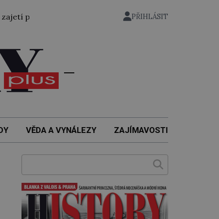
vezen bývalý státní ministr pro protektorát K. H. Frank, 21
PŘIHLÁSIT
DY
VĚDA A VYNÁLEZY
ZAJÍMAVOSTI