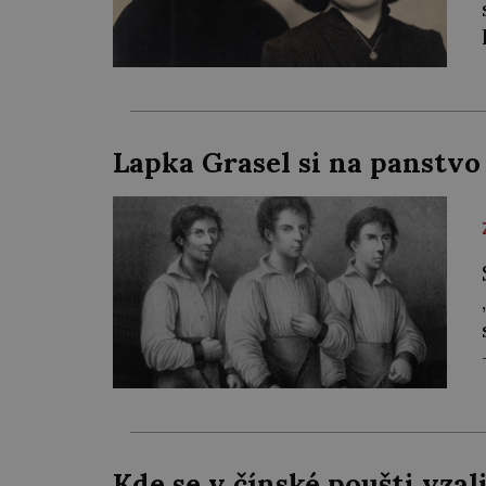
Lapka Grasel si na panstvo
Kde se v čínské poušti vza