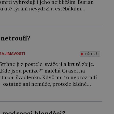
smrtí vyhrožují i jeho nejbližším. Burian
kruté týrání nevydrží a estébákům
podepíše všechno, co po něm chtějí. Svým
podpisem jim potvrdí také to, že na něj
během výslechů nikdo nevyvíjel fyzický
ani psychický nátlak. Syn brněnského
 netroufl?
řezníka chce být knězem a […]
ZAJÍMAVOSTI
PŘEHRÁT
Strhne ji z postele, sváže ji a krutě zbije.
„Kde jsou peníze?“ naléhá Grasel na
starou švadlenku. Když mu to neprozradí
– ostatně ani nemůže, protože žádné
nemá, spokojí se lupič s několika měďáky
a štůčky látky. Zraněná žena pár dní nato
umírá. Je to muž nebývale krutý. Jeho
činy budí hrůzu ještě dlouho po jeho
li modroocí blonďáci?