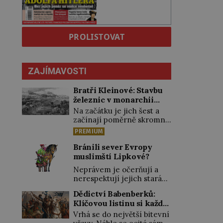
PROLISTOVAT
ZAJÍMAVOSTI
Bratři Kleinové: Stavbu
železnic v monarchii
ovládli samouci
Na začátku je jich šest a
začínají poměrně skromně,
úpravami zahrad, rybníků a
PREMIUM
parků. Postupně si ale
troufnou i na stavbu
Bránili sever Evropy
železnic. Během 40 let
muslimští Lipkové?
vybudují na území
Neprávem je očerňují a
monarchie třetinu všech
nerespektují jejich stará
tratí, tedy asi 3500
privilegia. A hlavně jim
kilometrů! Ohromně na
Dědictví Babenberků:
přestali vyplácet
tom zbohatnou…
Klíčovou listinu si každý
dohodnutý žold! Lipkové
Podnikavého ducha zdědí
vykládal po svém
proti těmto „podrazům“
Vrhá se do největší bitevní
bratři Kleinové po otci