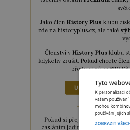
svět
Jako člen
History Plus
klubu zís
zde na historyplus.cz, ale také
výh
vy
Členství v
History Plus
klubu s
kdykoliv zrušit. Pokud chcete člen
předplatné za
690 Kč
Tyto webové
UKÁZAT VÝHODY
K personalizaci 
vašem používání n
mohou kombinovat
používání jejich 
Pokud si přejete odemknout pou
ZOBRAZIT VŠEC
zasláním jediné SMS. Během chvil