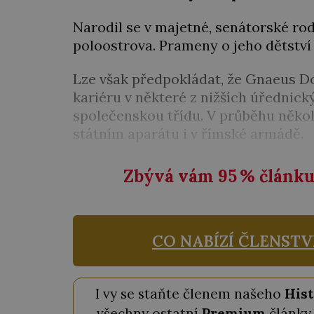
Narodil se v majetné, senátorské ro
poloostrova. Prameny o jeho dětství 
Lze však předpokládat, že Gnaeus Dom
kariéru v některé z nižších úřednický
společenskou třídu. V průběhu několi
státním aparátu i v římské armádě.
Zbývá vám 95
%
článku 
CO NABÍZÍ ČLENSTV
I vy se staňte členem našeho
Hist
všechny ostatní
Premium
články 