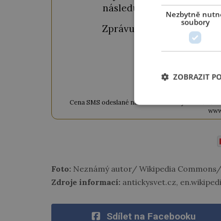
následujícího okénka a kl
Nezbytně nutn
soubory
Zprávu ve tvaru "
CTU CL
ZOBRAZIT P
ODEM
Cena SMS odeslané na číslo 9033320 je 20 Kč vč. DPH
www
Foto:
Neznámý autor/ Wikipedia Commons/ 
Zdroje informací:
antickysvet.cz, en.wikipe
Sdílet na Facebooku