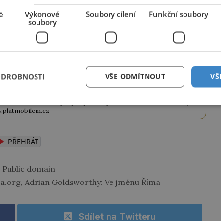
iknutím na tlačítko jej odemknete.
é
Výkonové
Soubory cílení
Funkční soubory
soubory
ANEK
" odešlete na číslo
903 33 20
.
ODROBNOSTI
VŠE ODMÍTNOUT
VŠ
KNOUT KÓDEM
. Službu technicky zajišťuje Airtoy a.s. Infolinka: 602 777 555,
.platmobilem.cz
PŘEHRÁT
Public domain
dia.org, Adrian Goldsworthy: Ve jménu Říma
Sdílet na Twitteru