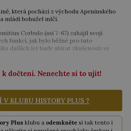
dině, která pochází z východu Apeninského
a mládí bohužel mlčí.
itius Corbulo (asi 7–67) zahájil svoji
ch funkcí, jak bylo běžné pro tuto
ka dalších let bude sbírat zkušenosti ve
k dočtení. Nenechte si to ujít!
Í V KLUBU
HISTORY PLUS ?
ory Plus
klubu a
odemkněte
si tak tento i
a užívejte si nerušené procházky českou i