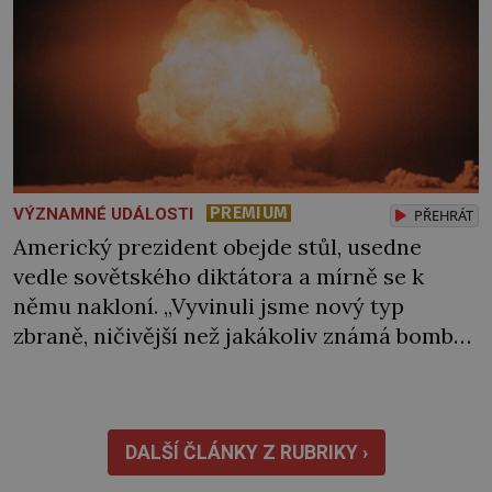
PREMIUM
VÝZNAMNÉ UDÁLOSTI
PŘEHRÁT
Americký prezident obejde stůl, usedne
vedle sovětského diktátora a mírně se k
němu nakloní. „Vyvinuli jsme nový typ
zbraně, ničivější než jakákoliv známá bomba,“
sdělí mu a bedlivě pozoruje, jak na informaci
zareaguje. Stalin však k jeho překvapení
nehne ani brvou. Jediný vlas se mu nepohne
na hlavě. Chápe vůbec, co mu Truman právě
DALŠÍ ČLÁNKY Z RUBRIKY ›
řekl, […]