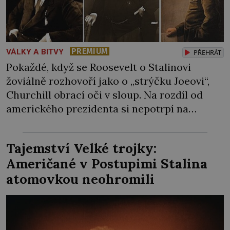
PREMIUM
VÁLKY A BITVY
PŘEHRÁT
Pokaždé, když se Roosevelt o Stalinovi
žoviálně rozhovoří jako o „strýčku Joeovi“,
Churchill obrací oči v sloup. Na rozdíl od
amerického prezidenta si nepotrpí na
přetvařování, a už vůbec nehodlá
sovětskému diktátorovi nijak poklonkovat.
Tajemství Velké trojky:
Mají zrovna společný cíl, tím to začíná a
Američané v Postupimi Stalina
končí. Nedělá si iluze, že jejich spojenectví
atomovkou neohromili
přežije Hitlera… „Země Osy již […]