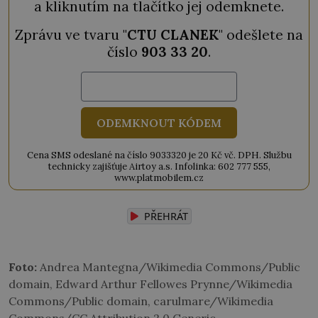
a kliknutím na tlačítko jej odemknete.
Zprávu ve tvaru "
CTU CLANEK
" odešlete na
číslo
903 33 20
.
ODEMKNOUT KÓDEM
Cena SMS odeslané na číslo 9033320 je 20 Kč vč. DPH. Službu
technicky zajišťuje Airtoy a.s. Infolinka: 602 777 555,
www.platmobilem.cz
PŘEHRÁT
Foto:
Andrea Mantegna/Wikimedia Commons/Public
domain, Edward Arthur Fellowes Prynne/Wikimedia
Commons/Public domain, carulmare/Wikimedia