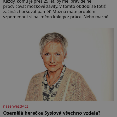
Každý, komu je přes 25 let, by měl pravidelně
procvičovat mozkové závity. V tomto období se totiž
začíná zhoršovat paměť. Možná máte problém
vzpomenout si na jméno kolegy z práce. Nebo marně v
paměti lovíte název knížky, kterou jste nedávno přečetli.
Je to opravdu tak, s věkem jako kdyby se paměť
rozhodla stávkovat. Cvičte
nasehvezdy.cz
Osamělá herečka Syslová všechno vzdala?