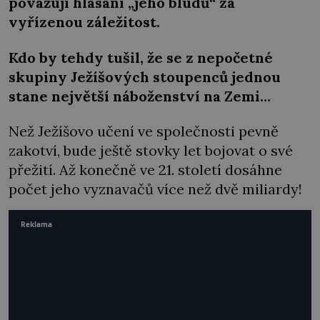
považují hlásání „jeho bludů“ za
vyřízenou záležitost.
Kdo by tehdy tušil, že se z nepočetné
skupiny Ježíšových stoupenců jednou
stane největší náboženství na Zemi…
Než Ježíšovo učení ve společnosti pevně
zakotví, bude ještě stovky let bojovat o své
přežití. Až konečně ve 21. století dosáhne
počet jeho vyznavačů více než dvě miliardy!
Reklama