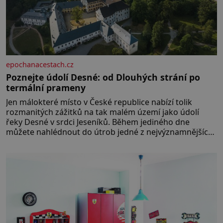
epochanacestach.cz
Poznejte údolí Desné: od Dlouhých strání po
termální prameny
Jen málokteré místo v České republice nabízí tolik
rozmanitých zážitků na tak malém území jako údolí
řeky Desné v srdci Jeseníků. Během jediného dne
můžete nahlédnout do útrob jedné z nejvýznamnějších
vodních elektráren v Evropě, vydat se na horské
hřebeny, projet se na koloběžce a den zakončit
poznáváním památek ve Velkých Losinách nebo v
termálním