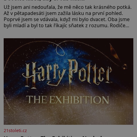
Už jsem ani nedoufala, že mě něco tak krásného potká.
Až v pětapadesáti jsem zažila lásku na první pohled.
Poprvé jsem se vdávala, když mi bylo dvacet. Oba jsme
byli mladí a byl to tak říkajíc sňatek z rozumu. Rodiče
nás dali dohromady, Toník byl dobře zaopatřený mladý
muž. Manželství nám oběma moc nesvědčilo, brzy jsme
zjistili, že
21stoleti.cz