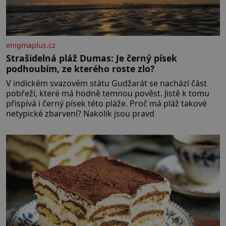
enigmaplus.cz
Strašidelná pláž Dumas: Je černý písek
podhoubím, ze kterého roste zlo?
V indickém svazovém státu Gudžarát se nachází část
pobřeží, které má hodně temnou pověst. Jistě k tomu
přispívá i černý písek této pláže. Proč má pláž takové
netypické zbarvení? Nakolik jsou pravd