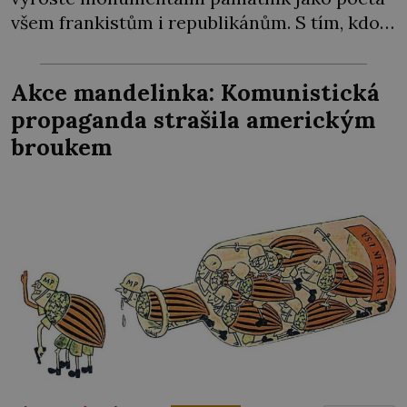
všem frankistům i republikánům. S tím, kdo
ho vybuduje, si španělský diktátor hlavu
neláme. Prostě na stavbě „zaměstná“
Akce mandelinka: Komunistická
politické vězně! Generál Francisco Franco
propaganda strašila americkým
(1892–1975) to dokázal. Občanská válka ve
broukem
Španělsku skončila na jaře roku 1939 jeho
vítězstvím. […]