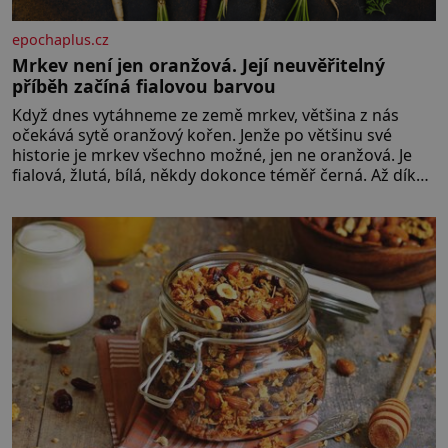
epochaplus.cz
Mrkev není jen oranžová. Její neuvěřitelný
příběh začíná fialovou barvou
Když dnes vytáhneme ze země mrkev, většina z nás
očekává sytě oranžový kořen. Jenže po většinu své
historie je mrkev všechno možné, jen ne oranžová. Je
fialová, žlutá, bílá, někdy dokonce téměř černá. Až díky
stovkám let pečlivého šlechtění se z ní stává zelenina,
bez které si českou zahradu ani nedokážeme
představit. Její příběh je