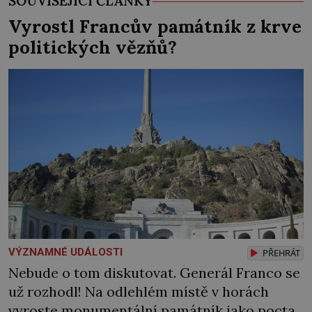
SOUVISEJÍCÍ ČLÁNKY
Vyrostl Francův památník z krve
politických vězňů?
VÝZNAMNÉ UDÁLOSTI
PŘEHRÁT
Nebude o tom diskutovat. Generál Franco se
už rozhodl! Na odlehlém místě v horách
vyroste monumentální památník jako pocta