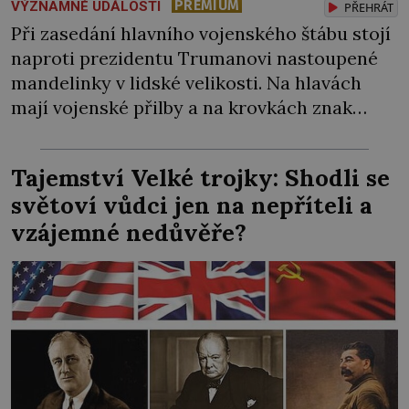
PREMIUM
VÝZNAMNÉ UDÁLOSTI
PŘEHRÁT
Při zasedání hlavního vojenského štábu stojí
naproti prezidentu Trumanovi nastoupené
mandelinky v lidské velikosti. Na hlavách
mají vojenské přilby a na krovkách znak
amerického dolaru. Nechybí ani tlustý
boháč, atomovka, Hitlerův Mein Kampf,
Tajemství Velké trojky: Shodli se
pohozená kniha o bakteriologické válce a
světoví vůdci jen na nepříteli a
mapa Československa uprostřed stolu.
vzájemné nedůvěře?
Komunisté moc dobře vědí, proč tyhle
obrázky zaplavují naše města i obce. […]