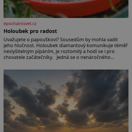
epochalnisvet.cz
Holoubek pro radost
Uvažujete o papouškovi? Sousedům by mohla vadit
jeho hlučnost. Holoubek diamantový komunikuje téměř
neslyšitelným pípáním, je roztomilý a hodí se i pro
chovatele začátečníky. Jedná se o nenáročného
klidného ptáčka, který většinu dne jen posedává. Hodně
času tráví na zemi, kde sbírá zbytky semínek Jeho
domovinou je prakticky celá Austrálie s výjimkou
pobřežní oblasti.