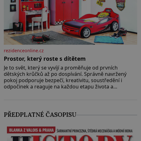
rezidenceonline.cz
Prostor, který roste s dítětem
Je to svět, který se vyvíjí a proměňuje od prvních
dětských krůčků až po dospívání. Správně navržený
pokoj podporuje bezpečí, kreativitu, soustředění i
odpočinek a reaguje na každou etapu života a
specifické potřeby dítěte. Pro nejmenší je klíčová
jednoduchost, měkkost a bezpečí, proto by pokoj
miminka měl působit především klidně a útulně.
Předškolní věk je
PŘEDPLATNÉ ČASOPISU