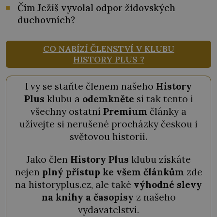
Čím Ježíš vyvolal odpor židovských
duchovních?
CO NABÍZÍ ČLENSTVÍ V KLUBU
HISTORY PLUS ?
I vy se staňte členem našeho
History
Plus
klubu a
odemkněte
si tak tento i
všechny ostatní
Premium
články a
užívejte si nerušené procházky českou i
světovou historií.
Jako člen
History Plus
klubu získáte
nejen
plný přístup ke všem článkům
zde
na historyplus.cz, ale také
výhodné slevy
na knihy a časopisy
z našeho
vydavatelství.