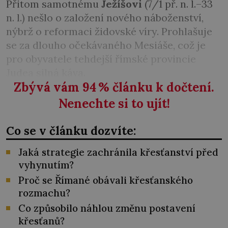
Přitom samotnému
Ježíšovi
(7/1 př. n. l.–33
n. l.) nešlo o založení nového náboženství,
nýbrž o reformaci židovské víry. Prohlašuje
se za dlouho očekávaného Mesiáše, což je
pro obyvatele tehdejší římské provincie
Judea silná káva.
Zbývá vám 94
%
článku k dočtení.
Nenechte si to ujít!
Co se v článku dozvíte:
Jaká strategie zachránila křesťanství před
vyhynutím?
Proč se Římané obávali křesťanského
rozmachu?
Co způsobilo náhlou změnu postavení
křesťanů?