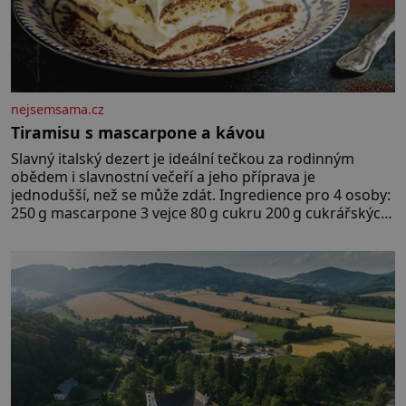
nejsemsama.cz
Tiramisu s mascarpone a kávou
Slavný italský dezert je ideální tečkou za rodinným
obědem i slavnostní večeří a jeho příprava je
jednodušší, než se může zdát. Ingredience pro 4 osoby:
250 g mascarpone 3 vejce 80 g cukru 200 g cukrářských
piškotů 250 ml silné kávy 2 lžíce amaretta kakao na
posypání Postup: Oddělte žloutky od bílků. Žloutky
vyšlehejte s cukrem do světlé pěny a postupně do nich
vmíchejte mascarpone, aby vznikl hladký