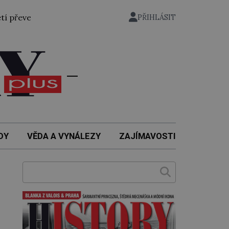
en bývalý státní ministr pro protektorát K. H. Frank, 21. k
PŘIHLÁSIT
DY
VĚDA A VYNÁLEZY
ZAJÍMAVOSTI