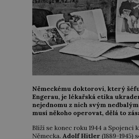
Německému doktorovi, který šéfu
Engerau, je lékařská etika ukrade
nejednomu z nich svým nedbalým 
musí někoho operovat, dělá to zás
Blíží se konec roku 1944 a Spojenc
Německa.
Adolf Hitler
(1889–1945) s