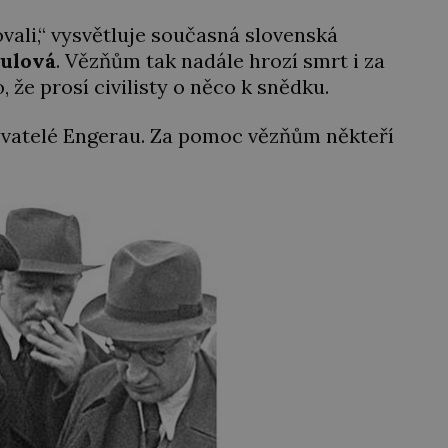
vali,“ vysvětluje současná slovenská
ulová
. Vězňům tak nadále hrozí smrt i za
 že prosí civilisty o něco k snědku.
yvatelé Engerau. Za pomoc vězňům někteří