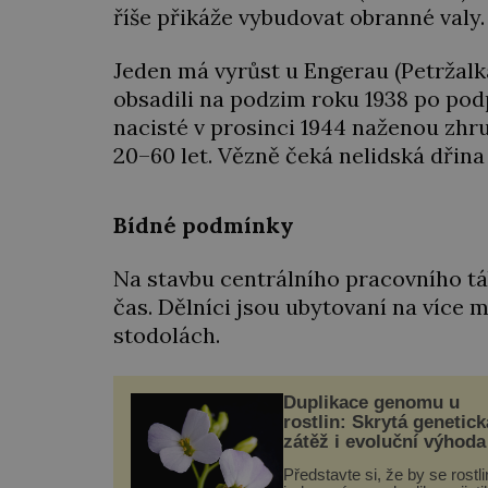
říše přikáže vybudovat obranné valy.
Jeden má vyrůst u Engerau (Petržalk
obsadili na podzim roku 1938 po po
nacisté v prosinci 1944 naženou zh
20–60 let. Vězně čeká nelidská dřina 
Bídné podmínky
Na stavbu centrálního pracovního 
čas. Dělníci jsou ubytovaní na více m
stodolách.
Duplikace genomu u
rostlin: Skrytá genetick
zátěž i evoluční výhoda
Představte si, že by se rostl