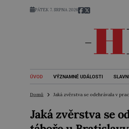
PÁTEK 7. SRPNA 2026
ÚVOD
VÝZNAMNÉ UDÁLOSTI
SLAVN
Domů
Jaká zvěrstva se odehrávala v prac
Jaká zvěrstva se o
táboře u Bratislavy