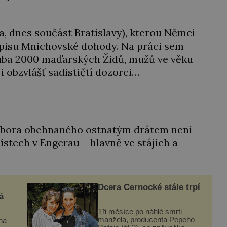
a, dnes součást Bratislavy), kterou Němci
dpisu Mnichovské dohody. Na práci sem
ruba 2000 maďarských Židů, mužů ve věku
i obzvlášť sadističtí dozorci…
tábora obehnaného ostnatým drátem není
ístech v Engerau – hlavně ve stájích a
Dcera Černocké stále trpí
á
Tři měsíce po náhlé smrti
manžela, producenta Pepeho
ina