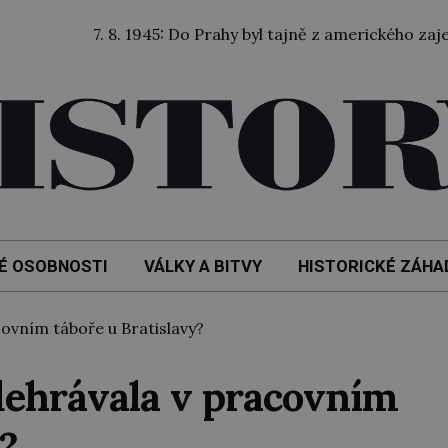
7. 8. 1945: Do Prahy byl tajně z amerického zajetí převez
É OSOBNOSTI
VÁLKY A BITVY
HISTORICKÉ ZÁHA
ovním táboře u Bratislavy?
dehrávala v pracovním
?