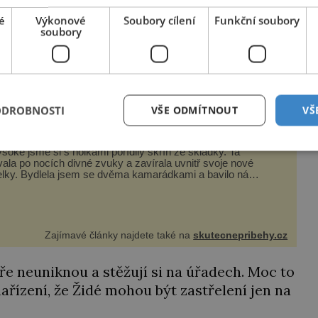
é
Výkonové
Soubory cílení
Funkční soubory
soubory
pijí něčeho ostřejšího a pak ztrácejí
 vězňů doslova vyžívají! Když to přeženou,
, že byl dotyčný dělník „zastřelen na útěku“.
ODROBNOSTI
VŠE ODMÍTNOUT
VŠ
 stvoření se ukrývalo ve skříni?
soké jsme si s holkami pořídily skříň ze skládky. Ta
ala po nocích divné zvuky a zavírala uvnitř svoje nové
elky. Bydlela jsem se dvěma kamarádkami a bavilo nás
bovat si náš byt. Skoro denně jsme tahaly domů různé
y od babiček nebo z bazaru, jako třeba staré zrcadlo a
zy
Zajímavé články najdete také na
skutecnepribehy.cz
e neuniknou a stěžují si na úřadech. Moc to
nařízení, že Židé mohou být zastřelení jen na