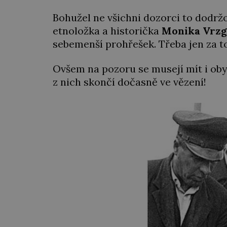
Bohužel ne všichni dozorci to dodržo
etnoložka a historička
Monika Vrzg
sebemenší prohřešek. Třeba jen za to,
Ovšem na pozoru se musejí mít i ob
z nich skončí dočasně ve vězení!