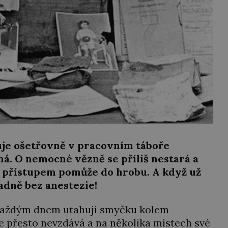
je ošetřovně v pracovním táboře
ná. O nemocné vězně se příliš nestará a
přístupem pomůže do hrobu. A když už
adně bez anestezie!
i každým dnem utahují smyčku kolem
e přesto nevzdává a na několika místech své