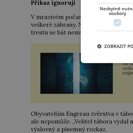
Příkaz ignorují
Nezbytně nutn
soubory
V mrazivém počasí se dozorci rádi na
veškeré zábrany. Někteří se v týrání
trestu se bát nemusejí. Prostě řeknou
ZOBRAZIT P
Jaké
Na vy
vydáv
majit
zvele
kousk
obra
Obyvatelům Engerau zvěrstva v táboř
ale nepomůže. „Velitel tábora vydal 
výslovný a písemný rozkaz.