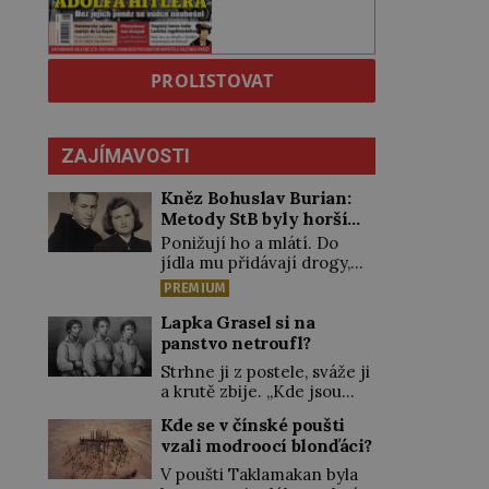
PROLISTOVAT
ZAJÍMAVOSTI
Kněz Bohuslav Burian:
Metody StB byly horší
než gestapácké trýznění
Ponižují ho a mlátí. Do
jídla mu přidávají drogy,
nenechají ho pořádně
PREMIUM
vyspat a smrtí vyhrožují i
jeho nejbližším. Burian
Lapka Grasel si na
kruté týrání nevydrží a
panstvo netroufl?
estébákům podepíše
Strhne ji z postele, sváže ji
všechno, co po něm chtějí.
a krutě zbije. „Kde jsou
Svým podpisem jim potvrdí
peníze?“ naléhá Grasel na
také to, že na něj během
Kde se v čínské poušti
starou švadlenku. Když mu
výslechů nikdo nevyvíjel
vzali modroocí blonďáci?
to neprozradí – ostatně ani
fyzický ani psychický
nemůže, protože žádné
V poušti Taklamakan byla
nátlak. Syn brněnského