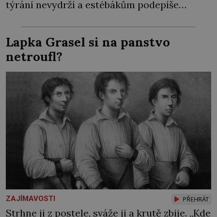
týrání nevydrží a estébákům podepíše
všechno, co po něm chtějí. Svým podpisem
jim potvrdí také to, že na něj během výslechů
Lapka Grasel si na panstvo
nikdo nevyvíjel fyzický ani psychický nátlak.
netroufl?
Syn brněnského řezníka chce být knězem a
[…]
ZAJÍMAVOSTI
PŘEHRÁT
Strhne ji z postele, sváže ji a krutě zbije. „Kde