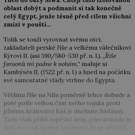
oblast dobýt a podmanit si tak konečně
celý Egypt, jenže těsně před cílem všichni
zmizí v poušti…
Tolik se touží vyrovnat svému otci,
zakladateli perské říše a velkému válečníkovi
Kýrovi II. (asi 590/580–530 př. n. l.).
„Říše
faraonů mi padne k nohám,“
maluje si
Kambýsés II. (†522 př. n. l.) a hned na počátku
své samostatné vlády vtrhne do Egypta.
Většinu říše na Nilu poměrně lehce dobude a
poté pošle velkou část svého vojska proti
jižnímu království Kúš (v dnešním Súdánu).
Tady však příliš úspěšný není, jeho armáda je
dokonce tak špatně zásobená, že se někteří