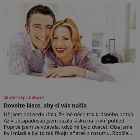
skutecnepribehy.cz
Dovolte lásce, aby si vás našla
Už jsem ani nedoufala, že mě něco tak krásného potká.
Až v pětapadesáti jsem zažila lásku na první pohled.
Poprvé jsem se vdávala, když mi bylo dvacet. Oba jsme
byli mladí a byl to tak říkajíc sňatek z rozumu. Rodiče
nás dali dohromady, Toník byl dobře zaopatřený mladý