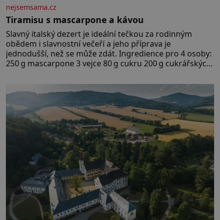
nejsemsama.cz
Tiramisu s mascarpone a kávou
Slavný italský dezert je ideální tečkou za rodinným
obědem i slavnostní večeří a jeho příprava je
jednodušší, než se může zdát. Ingredience pro 4 osoby:
250 g mascarpone 3 vejce 80 g cukru 200 g cukrářských
piškotů 250 ml silné kávy 2 lžíce amaretta kakao na
posypání Postup: Oddělte žloutky od bílků. Žloutky
vyšlehejte s cukrem do světlé pěny a postupně do nich
vmíchejte mascarpone, aby vznikl hladký