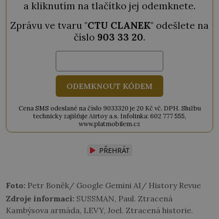
a kliknutím na tlačítko jej odemknete.
Zprávu ve tvaru "
CTU CLANEK
" odešlete na
číslo
903 33 20
.
ODEMKNOUT KÓDEM
Cena SMS odeslané na číslo 9033320 je 20 Kč vč. DPH. Službu
technicky zajišťuje Airtoy a.s. Infolinka: 602 777 555,
www.platmobilem.cz
PŘEHRÁT
Foto:
Petr Boněk/ Google Gemini AI/ History Revue
Zdroje informací:
SUSSMAN, Paul. Ztracená
Kambýsova armáda, LEVY, Joel. Ztracená historie.