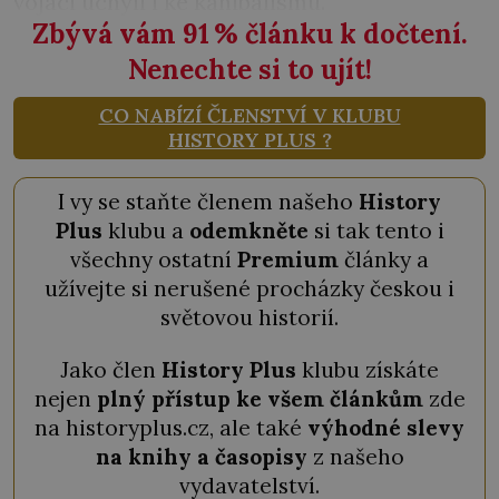
vojáci uchýlí i ke kanibalismu.
Zbývá vám 91
%
článku k dočtení.
Nenechte si to ujít!
CO NABÍZÍ ČLENSTVÍ V KLUBU
HISTORY PLUS ?
I vy se staňte členem našeho
History
Plus
klubu a
odemkněte
si tak tento i
všechny ostatní
Premium
články a
užívejte si nerušené procházky českou i
světovou historií.
Jako člen
History Plus
klubu získáte
nejen
plný přístup ke všem článkům
zde
na historyplus.cz, ale také
výhodné slevy
na knihy a časopisy
z našeho
vydavatelství.