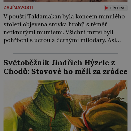
ZAJÍMAVOSTI
PŘEHRÁT
V poušti Taklamakan byla koncem minulého
století objevena stovka hrobů s téměř
netknutými mumiemi. Všichni mrtví byli
pohřbeni s úctou a četnými milodary. Asi
nejvíc přitom vědce zaujal hrob tříměsíčního
chlapečka s modrou filcovou čapkou, z níž se
Světoběžník Jindřich Hýzrle z
draly blonďaté vlásky. Fakt, že jsou těla
Chodů: Stavové ho měli za zrádce
dávných lidí nesmírně dobře zachovalá,
přičítají odborníci zdejším klimatickým
podmínkám. Sucho, prosolené písky a
extrémně […]