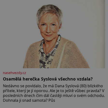
rozhodla stávkovat. Cvičte
nasehvezdy.cz
Osamělá herečka Syslová všechno vzdala?
Nedávno se povídalo, že má Dana Syslová (80) blízkého
přítele, který je jí oporou. Ale je to ještě vůbec pravda? V
posledních dnech čím dál častěji mluví o svém odchodu.
Dohnala ji snad samota? Půs