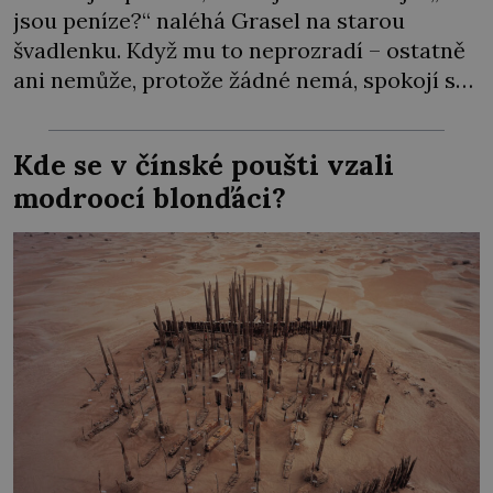
jsou peníze?“ naléhá Grasel na starou
švadlenku. Když mu to neprozradí – ostatně
ani nemůže, protože žádné nemá, spokojí se
lupič s několika měďáky a štůčky látky.
Zraněná žena pár dní nato umírá. Je to muž
Kde se v čínské poušti vzali
nebývale krutý. Jeho činy budí hrůzu ještě
modroocí blonďáci?
dlouho po jeho smrti […]