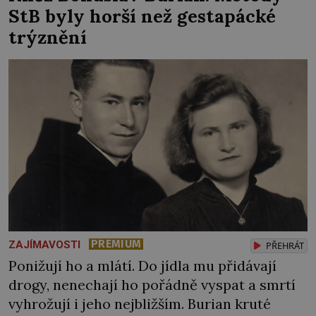
StB byly horší než gestapácké
trýznění
PREMIUM
ZAJÍMAVOSTI
PŘEHRÁT
Ponižují ho a mlátí. Do jídla mu přidávají
drogy, nenechají ho pořádně vyspat a smrtí
vyhrožují i jeho nejbližším. Burian kruté