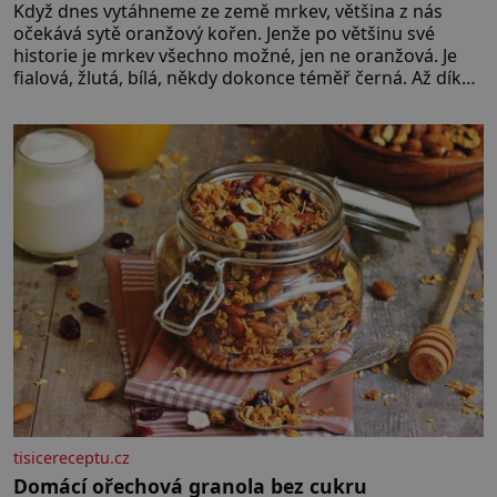
Když dnes vytáhneme ze země mrkev, většina z nás
očekává sytě oranžový kořen. Jenže po většinu své
historie je mrkev všechno možné, jen ne oranžová. Je
fialová, žlutá, bílá, někdy dokonce téměř černá. Až díky
stovkám let pečlivého šlechtění se z ní stává zelenina,
bez které si českou zahradu ani nedokážeme
představit. Její příběh je
tisicereceptu.cz
Domácí ořechová granola bez cukru