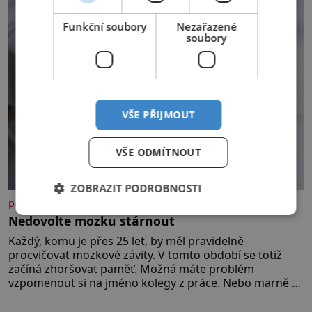
konče. Dokonce jsou tu i první
inkubátory. I s předčasně
Funkční soubory
Nezařazené
narozenými dětmi! Novorozenci,
soubory
umístění ve zdejším zařízení, jsou
[…]
VŠE PŘIJMOUT
VŠE ODMÍTNOUT
ZOBRAZIT PODROBNOSTI
panidomu.cz
Nedovolte mozku stárnout
Každý, komu je přes 25 let, by měl pravidelně
procvičovat mozkové závity. V tomto období se totiž
začíná zhoršovat paměť. Možná máte problém
vzpomenout si na jméno kolegy z práce. Nebo marně v
paměti lovíte název knížky, kterou jste nedávno přečetli.
Je to opravdu tak, s věkem jako kdyby se paměť