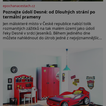
epochanacestach.cz
Poznejte údolí Desné: od Dlouhých strání po
termální prameny
Jen málokteré místo v České republice nabízí tolik
rozmanitých zážitků na tak malém území jako údolí
řeky Desné v srdci Jeseníků. Během jediného dne
můžete nahlédnout do útrob jedné z nejvýznamnějších
vodních elektráren v Evropě, vydat se na horské
hřebeny, projet se na koloběžce a den zakončit
poznáváním památek ve Velkých Losinách nebo v
termálním