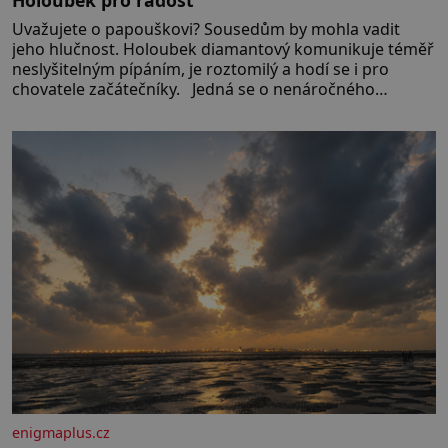
Uvažujete o papouškovi? Sousedům by mohla vadit
jeho hlučnost. Holoubek diamantový komunikuje téměř
neslyšitelným pípáním, je roztomilý a hodí se i pro
chovatele začátečníky. Jedná se o nenáročného
klidného ptáčka, který většinu dne jen posedává. Hodně
času tráví na zemi, kde sbírá zbytky semínek Jeho
domovinou je prakticky celá Austrálie s výjimkou
pobřežní oblasti.
enigmaplus.cz