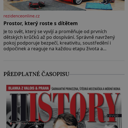
rezidenceonline.cz
Prostor, který roste s dítětem
Je to svět, který se vyvíjí a proměňuje od prvních
dětských krůčků až po dospívání. Správně navržený
pokoj podporuje bezpečí, kreativitu, soustředění i
odpočinek a reaguje na každou etapu života a
specifické potřeby dítěte. Pro nejmenší je klíčová
jednoduchost, měkkost a bezpečí, proto by pokoj
miminka měl působit především klidně a útulně.
Předškolní věk je
PŘEDPLATNÉ ČASOPISU