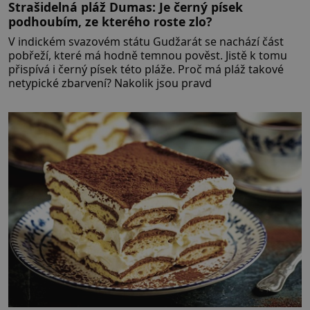
Strašidelná pláž Dumas: Je černý písek
podhoubím, ze kterého roste zlo?
V indickém svazovém státu Gudžarát se nachází část
pobřeží, které má hodně temnou pověst. Jistě k tomu
přispívá i černý písek této pláže. Proč má pláž takové
netypické zbarvení? Nakolik jsou pravd