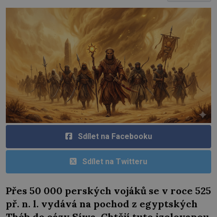
Sdílet na Facebooku
Sdílet na Twitteru
Přes 50 000 perských vojáků se v roce 525
př. n. l. vydává na pochod z egyptských
Théb do oázy Síwa. Chtějí tuto izolovanou