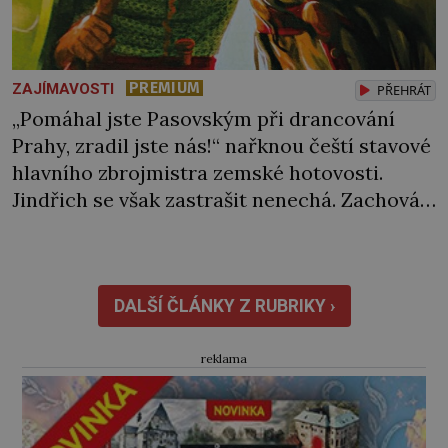
PREMIUM
ZAJÍMAVOSTI
PŘEHRÁT
„Pomáhal jste Pasovským při drancování
Prahy, zradil jste nás!“ nařknou čeští stavové
hlavního zbrojmistra zemské hotovosti.
Jindřich se však zastrašit nenechá. Zachová
chladnou hlavu a trestu unikne. Nicméně
cejchu zrádce se už nezbaví… Tři roky
stačily! Škola pro něj není. Jindřich Michal
Hýzrle z Chodů (1575–1665) se v ní nudí. 10letý
DALŠÍ ČLÁNKY Z RUBRIKY ›
chlapec chce procestovat […]
reklama