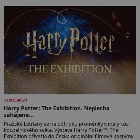
muž. Manželství nám oběma moc nesvědčilo, brzy jsme
zjistili, že
21stoleti.cz
Harry Potter: The Exhibition. Neplecha
zahájena…
Pražské Letňany se na půl roku proměnily v malý kus
kouzelnického světa. Výstava Harry Potter™: The
Exhibition přivezla do Česka originální filmové kostýmy