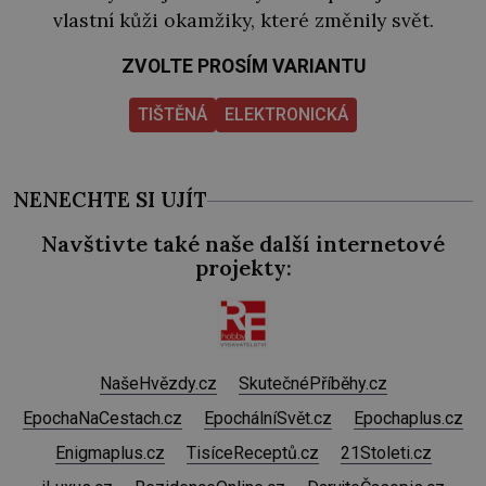
vlastní kůži okamžiky, které změnily svět.
ZVOLTE PROSÍM VARIANTU
TIŠTĚNÁ
ELEKTRONICKÁ
NENECHTE SI UJÍT
Navštivte také naše další internetové
projekty:
NašeHvězdy.cz
SkutečnéPříběhy.cz
EpochaNaCestach.cz
EpochálníSvět.cz
Epochaplus.cz
Enigmaplus.cz
TisíceReceptů.cz
21Stoleti.cz