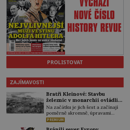
PROLISTOVAT
ZAJÍMAVOSTI
Bratři Kleinové: Stavbu
železnic v monarchii ovládli
samouci
Na začátku je jich šest a začínají
poměrně skromně, úpravami
zahrad, rybníků a parků. Postupně
PREMIUM
si ale troufnou i na stavbu železnic.
Bránili sever Evropy