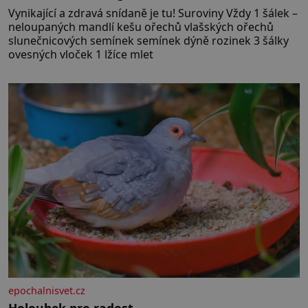
Vynikající a zdravá snídaně je tu! Suroviny Vždy 1 šálek –
neloupaných mandlí kešu ořechů vlašských ořechů
slunečnicových semínek semínek dýně rozinek 3 šálky
ovesných vloček 1 lžíce mlet
epochalnisvet.cz
Holoubek pro radost