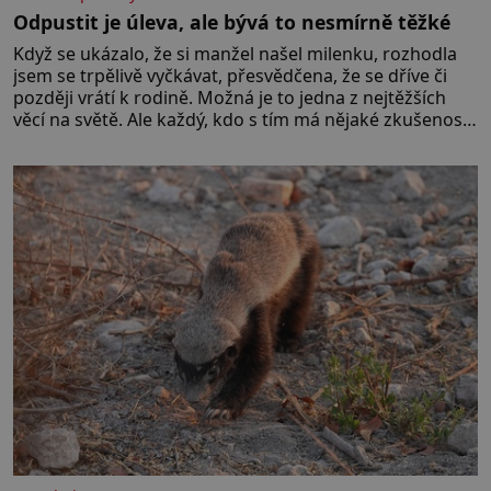
Odpustit je úleva, ale bývá to nesmírně těžké
Když se ukázalo, že si manžel našel milenku, rozhodla
jsem se trpělivě vyčkávat, přesvědčena, že se dříve či
později vrátí k rodině. Možná je to jedna z nejtěžších
věcí na světě. Ale každý, kdo s tím má nějaké zkušenosti,
se zapřísahá, že pokud odpustíte, znatelně se vám uleví.
Když se ke mně doneslo, že si manžel pořídil milenku,