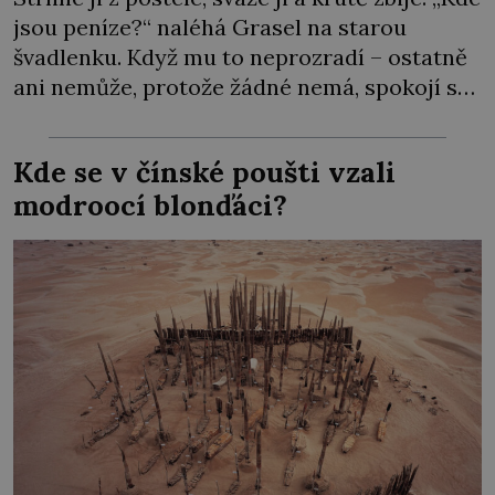
jsou peníze?“ naléhá Grasel na starou
švadlenku. Když mu to neprozradí – ostatně
ani nemůže, protože žádné nemá, spokojí se
lupič s několika měďáky a štůčky látky.
Zraněná žena pár dní nato umírá. Je to muž
Kde se v čínské poušti vzali
nebývale krutý. Jeho činy budí hrůzu ještě
modroocí blonďáci?
dlouho po jeho smrti […]