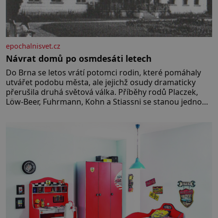
epochalnisvet.cz
Návrat domů po osmdesáti letech
Do Brna se letos vrátí potomci rodin, které pomáhaly
utvářet podobu města, ale jejichž osudy dramaticky
přerušila druhá světová válka. Příběhy rodů Placzek,
Löw-Beer, Fuhrmann, Kohn a Stiassni se stanou jednou
z hlavních dramaturgických linií festivalu židovské
kultury ŠTETL FEST 2026. Některé návraty nejsou
jednoduché. Místa, která si člověk pamatuje z
rodinných vyprávění, už dávno