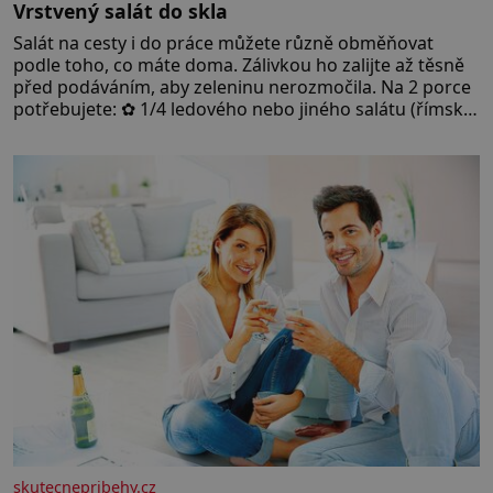
Vrstvený salát do skla
Salát na cesty i do práce můžete různě obměňovat
podle toho, co máte doma. Zálivkou ho zalijte až těsně
před podáváním, aby zeleninu nerozmočila. Na 2 porce
potřebujete: ✿ 1/4 ledového nebo jiného salátu (římský
salát, polníček…) ✿ 1 malá konzerva kukuřice ✿ ½
okurky ✿ 2 rajčata Zálivka: ✿ 4 lžíce olivového oleje ✿ 1
lžíci citronové šťávy ✿ ½ stroužku
skutecnepribehy.cz