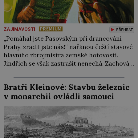
PREMIUM
ZAJÍMAVOSTI
PŘEHRÁT
„Pomáhal jste Pasovským při drancování
Prahy, zradil jste nás!“ nařknou čeští stavové
hlavního zbrojmistra zemské hotovosti.
Jindřich se však zastrašit nenechá. Zachová
chladnou hlavu a trestu unikne. Nicméně
cejchu zrádce se už nezbaví… Tři roky
Bratři Kleinové: Stavbu železnic
stačily! Škola pro něj není. Jindřich Michal
v monarchii ovládli samouci
Hýzrle z Chodů (1575–1665) se v ní nudí. 10letý
chlapec chce procestovat […]