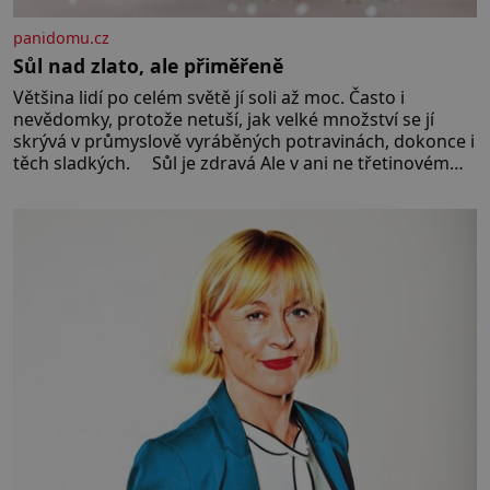
panidomu.cz
Sůl nad zlato, ale přiměřeně
Většina lidí po celém světě jí soli až moc. Často i
nevědomky, protože netuší, jak velké množství se jí
skrývá v průmyslově vyráběných potravinách, dokonce i
těch sladkých. Sůl je zdravá Ale v ani ne třetinovém
množství, než je pro většinu populace běžné. Její
základní složky– sodík a chlór – jsou zásadní pro
správné hospodaření