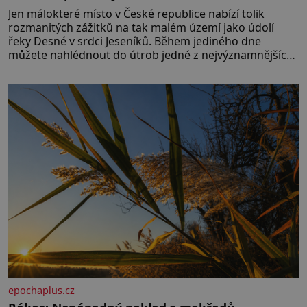
Jen málokteré místo v České republice nabízí tolik
rozmanitých zážitků na tak malém území jako údolí
řeky Desné v srdci Jeseníků. Během jediného dne
můžete nahlédnout do útrob jedné z nejvýznamnějších
vodních elektráren v Evropě, vydat se na horské
hřebeny, projet se na koloběžce a den zakončit
poznáváním památek ve Velkých Losinách nebo v
termálním
epochaplus.cz