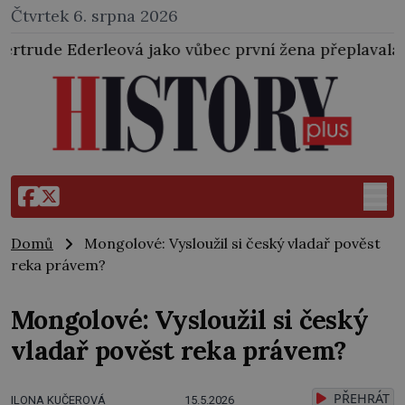
Čtvrtek 6. srpna 2026
 jako vůbec první žena přeplavala kanál La Manche. 
Domů
Mongolové: Vysloužil si český vladař pověst
reka právem?
Mongolové: Vysloužil si český
vladař pověst reka právem?
PŘEHRÁT
ILONA KUČEROVÁ
15.5.2026