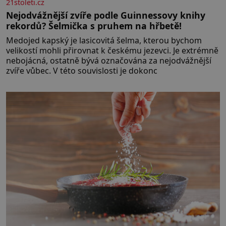
21stoleti.cz
Nejodvážnější zvíře podle Guinnessovy knihy
rekordů? Šelmička s pruhem na hřbetě!
Medojed kapský je lasicovitá šelma, kterou bychom
velikostí mohli přirovnat k českému jezevci. Je extrémně
nebojácná, ostatně bývá označována za nejodvážnější
zvíře vůbec. V této souvislosti je dokonc