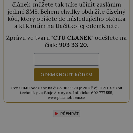
článek, můžete tak také učinit zasláním
jediné SMS. Během chvilky obdržíte číselný
kód, který opíšete do následujícího okénka
a kliknutím na tlačítko jej odemknete.
Zprávu ve tvaru "
CTU CLANEK
" odešlete na
číslo
903 33 20
.
ODEMKNOUT KÓDEM
Cena SMS odeslané na číslo 9033320 je 20 Kč vč. DPH. Službu
technicky zajišťuje Airtoy a.s. Infolinka: 602 777 555,
www.platmobilem.cz
PŘEHRÁT