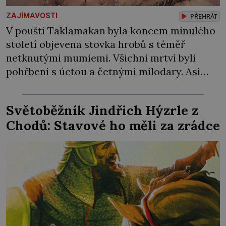
ZAJÍMAVOSTI
PŘEHRÁT
V poušti Taklamakan byla koncem minulého
století objevena stovka hrobů s téměř
netknutými mumiemi. Všichni mrtví byli
pohřbeni s úctou a četnými milodary. Asi
nejvíc přitom vědce zaujal hrob tříměsíčního
chlapečka s modrou filcovou čapkou, z níž se
Světoběžník Jindřich Hýzrle z
draly blonďaté vlásky. Fakt, že jsou těla
Chodů: Stavové ho měli za zrádce
dávných lidí nesmírně dobře zachovalá,
přičítají odborníci zdejším klimatickým
podmínkám. Sucho, prosolené písky a
extrémně […]