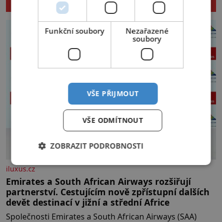
ČLÁNKY
počínaje a vesničkou plnou
„pravých“ živoucích trpaslíků
konče. Dokonce jsou tu i první
Funkční soubory
Nezařazené
inkubátory. I s předčasně
soubory
narozenými dětmi! Novorozenci,
umístění ve zdejším zařízení, jsou
[…]
VŠE PŘIJMOUT
VŠE ODMÍTNOUT
ZOBRAZIT PODROBNOSTI
iluxus.cz
Emirates a South African Airways rozšiřují
partnerství. Cestujícím nově zpřístupní dalších
devět destinací v jižní a střední Africe
Společnosti Emirates a South African Airways (SAA)