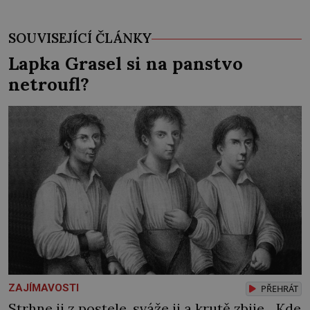
SOUVISEJÍCÍ ČLÁNKY
Lapka Grasel si na panstvo
netroufl?
ZAJÍMAVOSTI
PŘEHRÁT
Strhne ji z postele, sváže ji a krutě zbije. „Kde