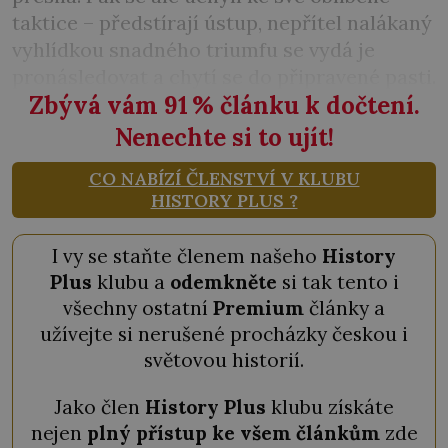
taktice – předstírají ústup, nepřítel nalákaný
vyhlídkou snadného triumfu se vydá je
pronásledovat a chytí se do připravené pasti.
Zbývá vám 91
%
článku k dočtení.
Nenechte si to ujít!
CO NABÍZÍ ČLENSTVÍ V KLUBU
HISTORY PLUS ?
I vy se staňte členem našeho
History
Plus
klubu a
odemkněte
si tak tento i
všechny ostatní
Premium
články a
užívejte si nerušené procházky českou i
světovou historií.
Jako člen
History Plus
klubu získáte
nejen
plný přístup ke všem článkům
zde