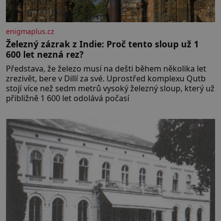
enigmaplus.cz
Železný zázrak z Indie: Proč tento sloup už 1
600 let nezná rez?
Představa, že železo musí na dešti během několika let
zrezivět, bere v Dillí za své. Uprostřed komplexu Qutb
stojí více než sedm metrů vysoký železný sloup, který už
přibližně 1 600 let odolává počasí