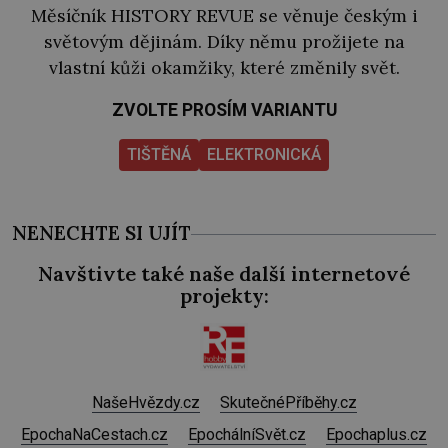
Měsíčník HISTORY REVUE se věnuje českým i
světovým dějinám. Díky němu prožijete na
vlastní kůži okamžiky, které změnily svět.
ZVOLTE PROSÍM VARIANTU
TIŠTĚNÁ
ELEKTRONICKÁ
NENECHTE SI UJÍT
Navštivte také naše další internetové
projekty:
NašeHvězdy.cz
SkutečnéPříběhy.cz
EpochaNaCestach.cz
EpochálníSvět.cz
Epochaplus.cz