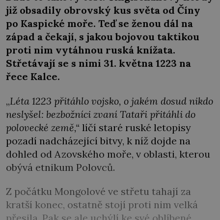
již obsadily obrovský kus světa od Číny
po Kaspické moře. Teď se ženou dál na
západ a čekají, s jakou bojovou taktikou
proti nim vytáhnou ruská knížata.
Střetávají se s nimi 31. května 1223 na
řece Kalce.
„
Léta 1223 přitáhlo vojsko, o jakém dosud nikdo
neslyšel: bezbožníci zvaní Tataři přitáhli do
polovecké země,“
líčí staré ruské letopisy
pozadí nadcházející bitvy, k níž dojde na
dohled od Azovského moře, v oblasti, kterou
obývá etnikum Polovců.
Z počátku Mongolové ve střetu tahají za
kratší konec, ostatně stojí proti nim velká
přesila. Pak se ale uchýlí ke své oblíbené