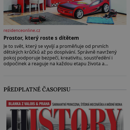
rezidenceonline.cz
Prostor, který roste s dítětem
Je to svět, který se vyvíjí a proměňuje od prvních
dětských krůčků až po dospívání. Správně navržený
pokoj podporuje bezpečí, kreativitu, soustředění i
odpočinek a reaguje na každou etapu života a
specifické potřeby dítěte. Pro nejmenší je klíčová
jednoduchost, měkkost a bezpečí, proto by pokoj
miminka měl působit především klidně a útulně.
Předškolní věk je
PŘEDPLATNÉ ČASOPISU