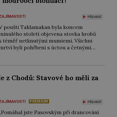
li modroocí blonďáci?
smrti […]
ZAJÍMAVOSTI
PŘEHRÁT
V poušti Taklamakan byla koncem
minulého století objevena stovka hrobů
s téměř netknutými mumiemi. Všichni
mrtví byli pohřbeni s úctou a četnými
milodary. Asi nejvíc přitom vědce zaujal
hrob tříměsíčního chlapečka s modrou
filcovou čapkou, z níž se draly blonďaté
vlásky. Fakt, že jsou těla dávných lidí
e z Chodů: Stavové ho měli za
nesmírně dobře zachovalá, přičítají
odborníci zdejším klimatickým
podmínkám. Sucho, prosolené písky a
extrémně […]
PREMIUM
ZAJÍMAVOSTI
PŘEHRÁT
„Pomáhal jste Pasovským při drancování