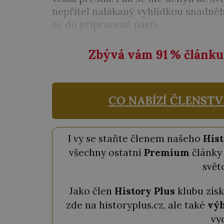
nepřítel nalákaný vyhlídkou snadnéh
se do připravené pasti.
Zbývá vám 91
%
článku 
CO NABÍZÍ ČLENSTV
I vy se staňte členem našeho
Hist
všechny ostatní
Premium
články 
svět
Jako člen
History Plus
klubu zís
zde na historyplus.cz, ale také
výh
vy