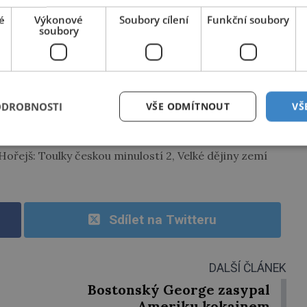
KNOUT KÓDEM
é
Výkonové
Soubory cílení
Funkční soubory
soubory
. Službu technicky zajišťuje Airtoy a.s. Infolinka: 602 777 555,
.platmobilem.cz
PŘEHRÁT
ODROBNOSTI
VŠE ODMÍTNOUT
VŠ
blic domain, probably Karol de Provost/ Wikipedia
ořejš: Toulky českou minulostí 2, Velké dějiny zemí
Sdílet na Twitteru
DALŠÍ ČLÁNEK
Bostonský George zasypal
Ameriku kokainem