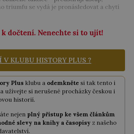
o triumfu se vydá je pronásledovat a chytí
k dočtení. Nenechte si to ujít!
Í V KLUBU
HISTORY PLUS ?
ory Plus
klubu a
odemkněte
si tak tento i
a užívejte si nerušené procházky českou i
ovou historií.
káte nejen
plný přístup ke všem článkům
odné slevy na knihy a časopisy
z našeho
davatelství.