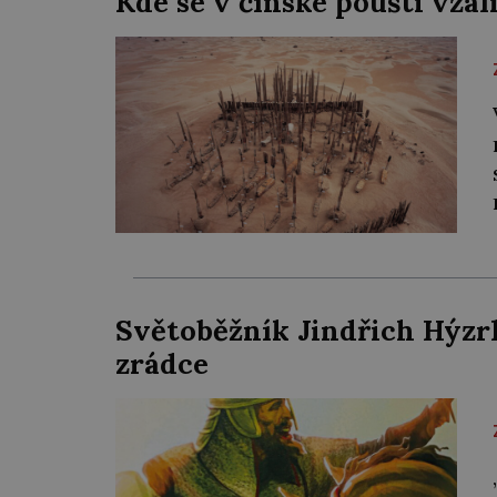
Kde se v čínské poušti vza
Světoběžník Jindřich Hýzrl
zrádce