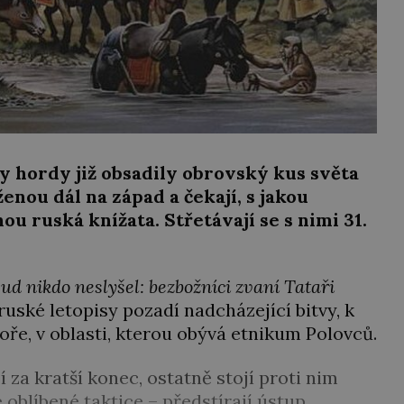
y hordy již obsadily obrovský kus světa
enou dál na západ a čekají, s jakou
u ruská knížata. Střetávají se s nimi 31.
ud nikdo neslyšel: bezbožníci zvaní Tataři
 ruské letopisy pozadí nadcházející bitvy, k
ře, v oblasti, kterou obývá etnikum Polovců.
 za kratší konec, ostatně stojí proti nim
é oblíbené taktice – předstírají ústup,