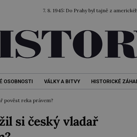
7. 8. 1945: Do Prahy byl tajně z amerického zajetí p
É OSOBNOSTI
VÁLKY A BITVY
HISTORICKÉ ZÁHA
ař pověst reka právem?
il si český vladař
m?