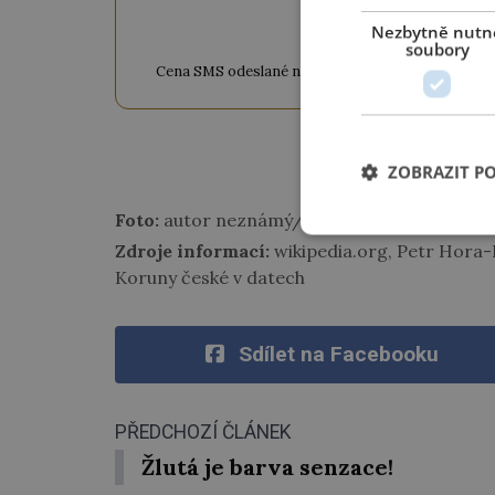
ODEM
Nezbytně nutn
soubory
Cena SMS odeslané na číslo 9033320 je 20 Kč vč. DPH
www
ZOBRAZIT P
Foto:
autor neznámý/ Wikipedia commons/ pu
Zdroje informací:
wikipedia.org, Petr Hora-H
Koruny české v datech
Sdílet na Facebooku
PŘEDCHOZÍ ČLÁNEK
Žlutá je barva senzace!