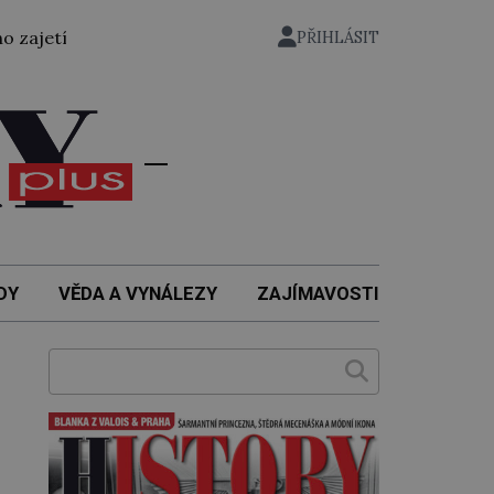
řevezen bývalý státní ministr pro protektorát K. H. Frank, 
PŘIHLÁSIT
DY
VĚDA A VYNÁLEZY
ZAJÍMAVOSTI