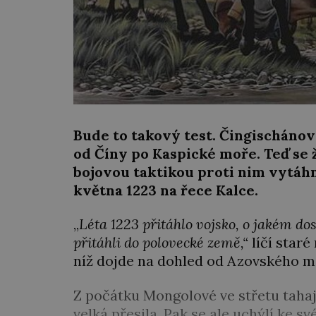
Bude to takový test. Čingischánov
od Číny po Kaspické moře. Teď se ž
bojovou taktikou proti nim vytáhno
května 1223 na řece Kalce.
„
Léta 1223 přitáhlo vojsko, o jakém dos
přitáhli do polovecké země,“
líčí staré
níž dojde na dohled od Azovského mo
Z počátku Mongolové ve střetu tahají
velká přesila. Pak se ale uchýlí ke sv