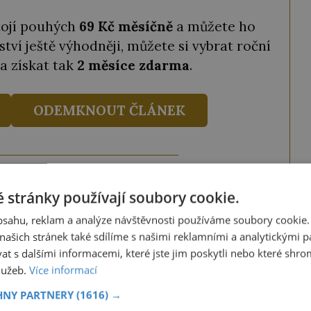
tojí pouhých
69 Kč měsíčně
a můžete ho
ství ještě výhodněji, můžete si vybrat roční
a získat tak
2 měsíce zdarma
.
ODEMKNOUT ČLÁNEK
ze tento článek, můžete tak také učinit
 stránky používají soubory cookie.
ky obdržíte číselný kód, který opíšete do
obsahu, reklam a analýze návštěvnosti používáme soubory cookie.
iknutím na tlačítko jej odemknete.
ašich stránek také sdílíme s našimi reklamními a analytickými par
ANEK
" odešlete na číslo
903 33 20
.
 s dalšími informacemi, které jste jim poskytli nebo které shro
služeb.
Více informací
HNY PARTNERY
(1616) →