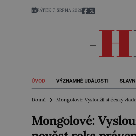
PÁTEK 7. SRPNA 2026
ÚVOD
VÝZNAMNÉ UDÁLOSTI
SLAVN
Domů
Mongolové: Vysloužil si český vlad
Mongolové: Vyslouž
pověst reka práve