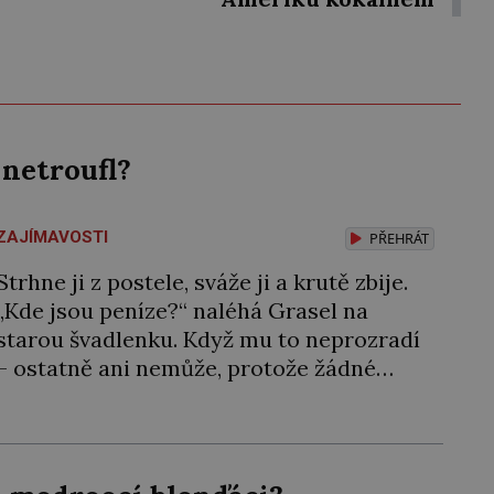
 netroufl?
ZAJÍMAVOSTI
PŘEHRÁT
Strhne ji z postele, sváže ji a krutě zbije.
„Kde jsou peníze?“ naléhá Grasel na
starou švadlenku. Když mu to neprozradí
– ostatně ani nemůže, protože žádné
nemá, spokojí se lupič s několika měďáky
a štůčky látky. Zraněná žena pár dní nato
umírá. Je to muž nebývale krutý. Jeho
činy budí hrůzu ještě dlouho po jeho