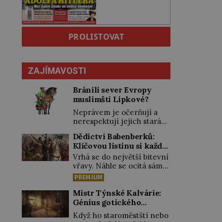
PROLISTOVAT
ZAJÍMAVOSTI
Bránili sever Evropy
muslimští Lipkové?
Neprávem je očerňují a
nerespektují jejich stará
privilegia. A hlavně jim
Dědictví Babenberků:
přestali vyplácet
Klíčovou listinu si každý
dohodnutý žold! Lipkové
vykládal po svém
proti těmto „podrazům“
Vrhá se do největší bitevní
hlasitě protestují, jenže
vřavy. Náhle se ocitá sám
spravedlnosti nedosáhnou.
uprostřed nepřátel. Nikdo
PREMIUM
Proto se rozhodnou
z jeho věrných si toho ani
vypovědět polské koruně
nepovšiml. Rakouský
Mistr Týnské Kalvárie:
poslušnost a přeběhnou k
vévoda Fridrich II. padne
Génius gotického
Osmanům! V Litvě se na
15. června 1246 při střetu s
řezbářství působil v
Když ho staroměstští nebo
počátku 15. století usazují
Uhry na Litavě. „Tvrdý
Praze