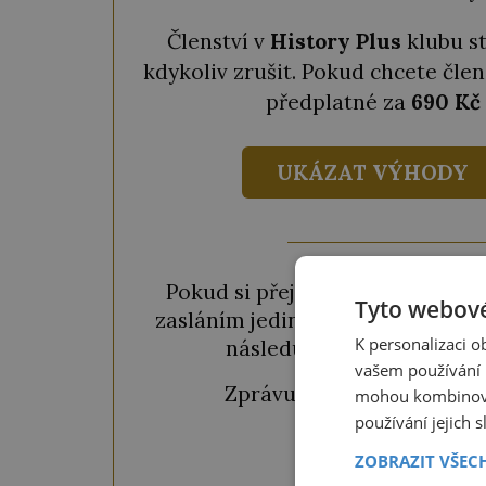
Členství v
History Plus
klubu s
kdykoliv zrušit. Pokud chcete člen
předplatné za
690 Kč
UKÁZAT VÝHODY
Pokud si přejete odemknout pou
Tyto webové
zasláním jediné SMS. Během chvil
K personalizaci 
následujícího okénka a kl
vašem používání n
Zprávu ve tvaru "
CTU CL
mohou kombinovat
používání jejich 
ZOBRAZIT VŠEC