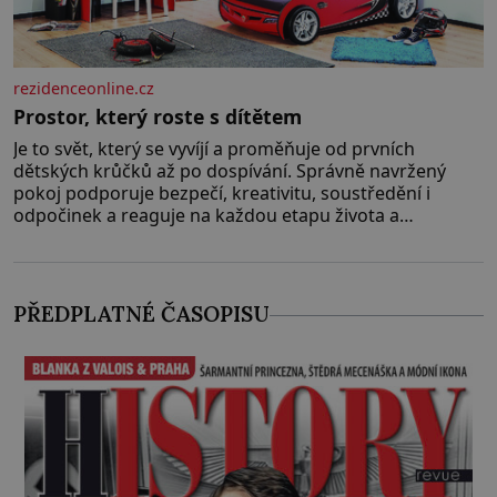
rezidenceonline.cz
Prostor, který roste s dítětem
Je to svět, který se vyvíjí a proměňuje od prvních
dětských krůčků až po dospívání. Správně navržený
pokoj podporuje bezpečí, kreativitu, soustředění i
odpočinek a reaguje na každou etapu života a
specifické potřeby dítěte. Pro nejmenší je klíčová
jednoduchost, měkkost a bezpečí, proto by pokoj
miminka měl působit především klidně a útulně.
Předškolní věk je
PŘEDPLATNÉ ČASOPISU