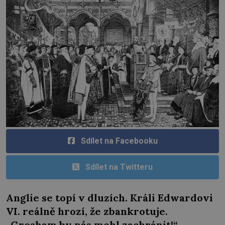
Sdílet na Facebooku
Sdílet na Twitteru
Anglie se topí v dluzích. Králi Edwardovi
VI. reálně hrozí, že zbankrotuje.
„Gresham by nás mohl zachránit!“