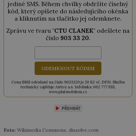
jediné SMS. Během chvilky obdržíte číselný
kód, který opíšete do následujícího okénka
a kliknutím na tlačítko jej odemknete.
Zprávu ve tvaru "
CTU CLANEK
" odešlete na
číslo
903 33 20
.
ODEMKNOUT KÓDEM
Cena SMS odeslané na číslo 9033320 je 20 Kč vč. DPH. Službu
technicky zajišťuje Airtoy a.s. Infolinka: 602 777 555,
www.platmobilem.cz
PŘEHRÁT
Foto:
Wikimedia Commons, dissolve.com