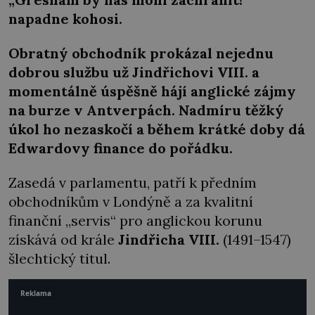
napadne kohosi.
Obratný obchodník prokázal nejednu
dobrou službu už Jindřichovi VIII. a
momentálně úspěšně hájí anglické zájmy
na burze v Antverpách. Nadmíru těžký
úkol ho nezaskočí a během krátké doby dá
Edwardovy finance do pořádku.
Zasedá v parlamentu, patří k předním
obchodníkům v Londýně a za kvalitní
finanční „servis“ pro anglickou korunu
získává od krále
Jindřicha VIII.
(1491–1547)
šlechtický titul.
Reklama