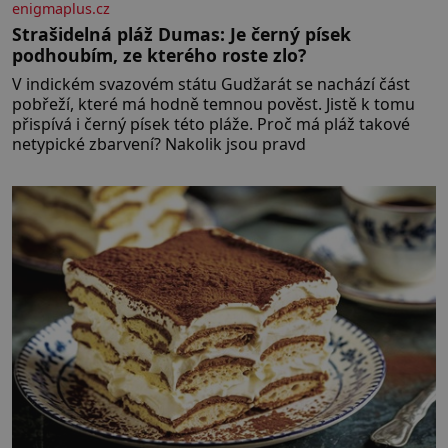
enigmaplus.cz
Strašidelná pláž Dumas: Je černý písek
podhoubím, ze kterého roste zlo?
V indickém svazovém státu Gudžarát se nachází část
pobřeží, které má hodně temnou pověst. Jistě k tomu
přispívá i černý písek této pláže. Proč má pláž takové
netypické zbarvení? Nakolik jsou pravd