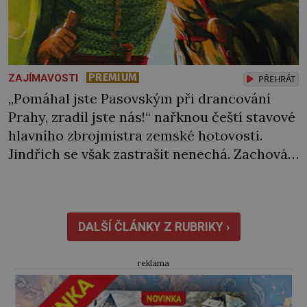
PREMIUM
ZAJÍMAVOSTI
PŘEHRÁT
„Pomáhal jste Pasovským při drancování
Prahy, zradil jste nás!“ nařknou čeští stavové
hlavního zbrojmistra zemské hotovosti.
Jindřich se však zastrašit nenechá. Zachová
chladnou hlavu a trestu unikne. Nicméně
cejchu zrádce se už nezbaví… Tři roky
stačily! Škola pro něj není. Jindřich Michal
Hýzrle z Chodů (1575–1665) se v ní nudí. 10letý
DALŠÍ ČLÁNKY Z RUBRIKY ›
chlapec chce procestovat […]
reklama