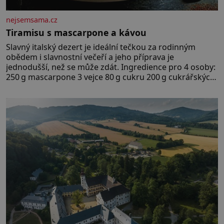
nejsemsama.cz
Tiramisu s mascarpone a kávou
Slavný italský dezert je ideální tečkou za rodinným
obědem i slavnostní večeří a jeho příprava je
jednodušší, než se může zdát. Ingredience pro 4 osoby:
250 g mascarpone 3 vejce 80 g cukru 200 g cukrářských
piškotů 250 ml silné kávy 2 lžíce amaretta kakao na
posypání Postup: Oddělte žloutky od bílků. Žloutky
vyšlehejte s cukrem do světlé pěny a postupně do nich
vmíchejte mascarpone, aby vznikl hladký