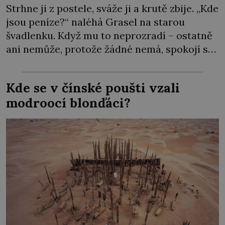
Strhne ji z postele, sváže ji a krutě zbije. „Kde
jsou peníze?“ naléhá Grasel na starou
švadlenku. Když mu to neprozradí – ostatně
ani nemůže, protože žádné nemá, spokojí se
lupič s několika měďáky a štůčky látky.
Zraněná žena pár dní nato umírá. Je to muž
Kde se v čínské poušti vzali
nebývale krutý. Jeho činy budí hrůzu ještě
modroocí blonďáci?
dlouho po jeho smrti […]