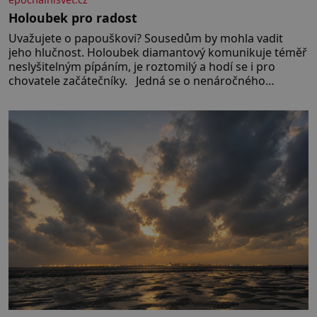
Holoubek pro radost
Uvažujete o papouškovi? Sousedům by mohla vadit
jeho hlučnost. Holoubek diamantový komunikuje téměř
neslyšitelným pípáním, je roztomilý a hodí se i pro
chovatele začátečníky. Jedná se o nenáročného
klidného ptáčka, který většinu dne jen posedává. Hodně
času tráví na zemi, kde sbírá zbytky semínek Jeho
domovinou je prakticky celá Austrálie s výjimkou
pobřežní oblasti.