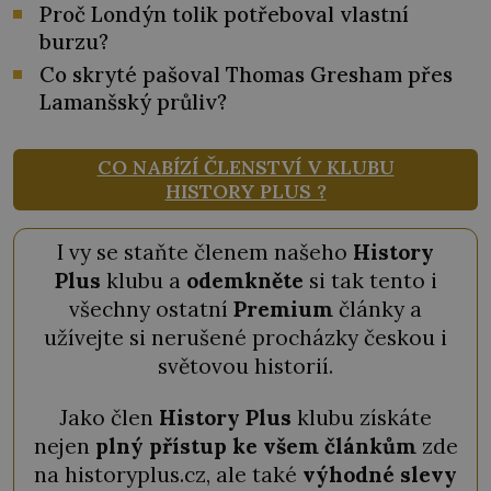
Proč Londýn tolik potřeboval vlastní
burzu?
Co skryté pašoval Thomas Gresham přes
Lamanšský průliv?
CO NABÍZÍ ČLENSTVÍ V KLUBU
HISTORY PLUS ?
I vy se staňte členem našeho
History
Plus
klubu a
odemkněte
si tak tento i
všechny ostatní
Premium
články a
užívejte si nerušené procházky českou i
světovou historií.
Jako člen
History Plus
klubu získáte
nejen
plný přístup ke všem článkům
zde
na historyplus.cz, ale také
výhodné slevy