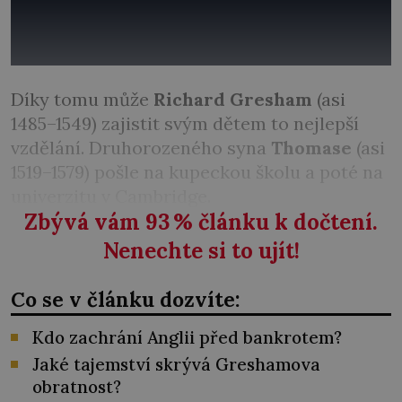
Díky tomu může
Richard Gresham
(asi
1485–1549) zajistit svým dětem to nejlepší
vzdělání. Druhorozeného syna
Thomase
(asi
1519–1579) pošle na kupeckou školu a poté na
univerzitu v Cambridge.
Zbývá vám 93
%
článku k dočtení.
Nenechte si to ujít!
Co se v článku dozvíte:
Kdo zachrání Anglii před bankrotem?
Jaké tajemství skrývá Greshamova
obratnost?