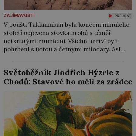
ZAJÍMAVOSTI
PŘEHRÁT
V poušti Taklamakan byla koncem minulého
století objevena stovka hrobů s téměř
netknutými mumiemi. Všichni mrtví byli
pohřbeni s úctou a četnými milodary. Asi
nejvíc přitom vědce zaujal hrob tříměsíčního
chlapečka s modrou filcovou čapkou, z níž se
Světoběžník Jindřich Hýzrle z
draly blonďaté vlásky. Fakt, že jsou těla
Chodů: Stavové ho měli za zrádce
dávných lidí nesmírně dobře zachovalá,
přičítají odborníci zdejším klimatickým
podmínkám. Sucho, prosolené písky a
extrémně […]