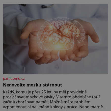
„pravých“ živoucích trpaslíků
konče. Dokonce jsou tu i první
inkubátory. I s předčasně
narozenými dětmi! Novorozenci,
umístění ve zdejším zařízení, jsou
[…]
panidomu.cz
Nedovolte mozku stárnout
Každý, komu je přes 25 let, by měl pravidelně
procvičovat mozkové závity. V tomto období se totiž
začíná zhoršovat paměť. Možná máte problém
vzpomenout si na jméno kolegy z práce. Nebo marně v