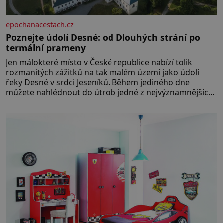
epochanacestach.cz
Poznejte údolí Desné: od Dlouhých strání po
termální prameny
Jen málokteré místo v České republice nabízí tolik
rozmanitých zážitků na tak malém území jako údolí
řeky Desné v srdci Jeseníků. Během jediného dne
můžete nahlédnout do útrob jedné z nejvýznamnějších
vodních elektráren v Evropě, vydat se na horské
hřebeny, projet se na koloběžce a den zakončit
poznáváním památek ve Velkých Losinách nebo v
termálním