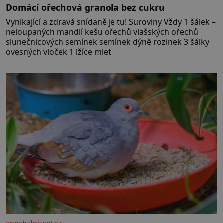
Domácí ořechová granola bez cukru
Vynikající a zdravá snídaně je tu! Suroviny Vždy 1 šálek –
neloupaných mandlí kešu ořechů vlašských ořechů
slunečnicových semínek semínek dýně rozinek 3 šálky
ovesných vloček 1 lžíce mlet
epochalnisvet.cz