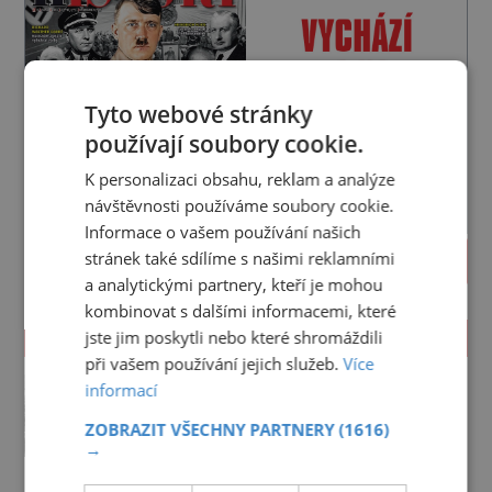
Tyto webové stránky
používají soubory cookie.
K personalizaci obsahu, reklam a analýze
návštěvnosti používáme soubory cookie.
Informace o vašem používání našich
stránek také sdílíme s našimi reklamními
PROLISTOVAT
a analytickými partnery, kteří je mohou
kombinovat s dalšími informacemi, které
jste jim poskytli nebo které shromáždili
ZAJÍMAVOSTI
při vašem používání jejich služeb.
Více
Bratři Kleinové: Stavbu
informací
železnic v monarchii ovládli
samouci
ZOBRAZIT VŠECHNY PARTNERY
(1616)
Na začátku je jich šest a začínají
→
poměrně skromně, úpravami
zahrad, rybníků a parků. Postupně
PREMIUM