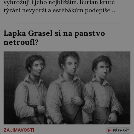
vyhrožují i jeho nejbližším. Burian kruté
týrání nevydrží a estébákům podepíše
všechno, co po něm chtějí. Svým podpisem
jim potvrdí také to, že na něj během výslechů
Lapka Grasel si na panstvo
nikdo nevyvíjel fyzický ani psychický nátlak.
netroufl?
Syn brněnského řezníka chce být knězem a
[…]
ZAJÍMAVOSTI
PŘEHRÁT