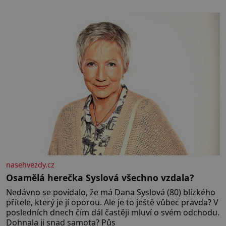
paměti lovíte název knížky, kterou jste nedávno přečetli.
Je to opravdu tak, s věkem jako kdyby se paměť
rozhodla stávkovat. Cvičte
nasehvezdy.cz
Osamělá herečka Syslová všechno vzdala?
Nedávno se povídalo, že má Dana Syslová (80) blízkého
přítele, který je jí oporou. Ale je to ještě vůbec pravda? V
posledních dnech čím dál častěji mluví o svém odchodu.
Dohnala ji snad samota? Půs