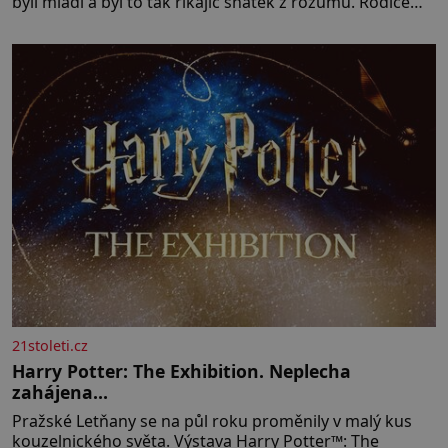
byli mladí a byl to tak říkajíc sňatek z rozumu. Rodiče
nás dali dohromady, Toník byl dobře zaopatřený mladý
muž. Manželství nám oběma moc nesvědčilo, brzy jsme
zjistili, že
21stoleti.cz
Harry Potter: The Exhibition. Neplecha
zahájena…
Pražské Letňany se na půl roku proměnily v malý kus
kouzelnického světa. Výstava Harry Potter™: The