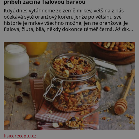
příběh začíná fialovou barvou
Když dnes vytáhneme ze země mrkev, většina z nás
očekává sytě oranžový kořen. Jenže po většinu své
historie je mrkev všechno možné, jen ne oranžová. Je
fialová, žlutá, bílá, někdy dokonce téměř černá. Až díky
stovkám let pečlivého šlechtění se z ní stává zelenina,
bez které si českou zahradu ani nedokážeme
představit. Její příběh je
tisicereceptu.cz