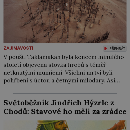
ZAJÍMAVOSTI
PŘEHRÁT
V poušti Taklamakan byla koncem minulého
století objevena stovka hrobů s téměř
netknutými mumiemi. Všichni mrtví byli
pohřbeni s úctou a četnými milodary. Asi
nejvíc přitom vědce zaujal hrob tříměsíčního
chlapečka s modrou filcovou čapkou, z níž se
Světoběžník Jindřich Hýzrle z
draly blonďaté vlásky. Fakt, že jsou těla
Chodů: Stavové ho měli za zrádce
dávných lidí nesmírně dobře zachovalá,
přičítají odborníci zdejším klimatickým
podmínkám. Sucho, prosolené písky a