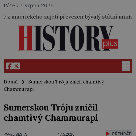
Pátek 7. srpna 2026
 zajetí převezen bývalý státní ministr pro protektorá
Domů
Sumerskou Tróju zničil chamtivý
Chammurapi
Sumerskou Tróju zničil
chamtivý Chammurapi
PŘEHRÁT
PAVEL BESTA
17.5.2026