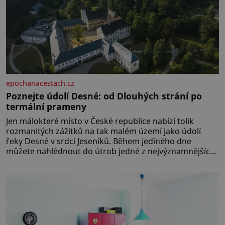
epochanacestach.cz
Poznejte údolí Desné: od Dlouhých strání po
termální prameny
Jen málokteré místo v České republice nabízí tolik
rozmanitých zážitků na tak malém území jako údolí
řeky Desné v srdci Jeseníků. Během jediného dne
můžete nahlédnout do útrob jedné z nejvýznamnějších
vodních elektráren v Evropě, vydat se na horské
hřebeny, projet se na koloběžce a den zakončit
poznáváním památek ve Velkých Losinách nebo v
termálním