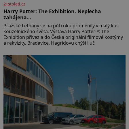
21stoleti.cz
Harry Potter: The Exhibition. Neplecha
zahájena…
Pražské Letňany se na půl roku proměnily v malý kus
kouzelnického světa. Výstava Harry Potter™: The
Exhibition přivezla do Česka originální filmové kostýmy
a rekvizity, Bradavice, Hagridovu chýši i uč