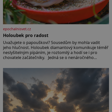
epochalnisvet.cz
Holoubek pro radost
Uvažujete o papouškovi? Sousedům by mohla vadit
jeho hlučnost. Holoubek diamantový komunikuje téměř
neslyšitelným pípáním, je roztomilý a hodí se i pro
chovatele začátečníky. Jedná se o nenáročného
klidného ptáčka, který většinu dne jen posedává. Hodně
času tráví na zemi, kde sbírá zbytky semínek Jeho
domovinou je prakticky celá Austrálie s výjimkou
pobřežní oblasti.