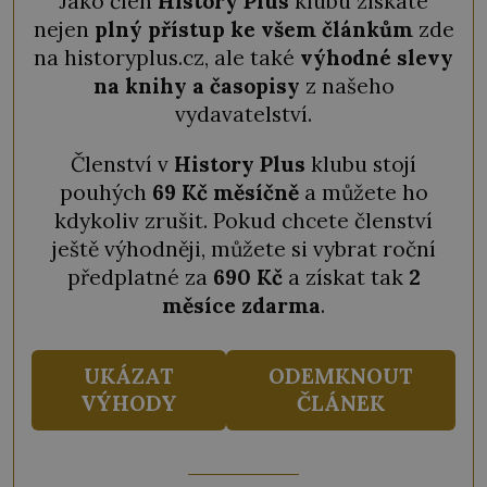
Jako člen
History Plus
klubu získáte
nejen
plný přístup ke všem článkům
zde
na historyplus.cz, ale také
výhodné slevy
na knihy a časopisy
z našeho
vydavatelství.
Členství v
History Plus
klubu stojí
pouhých
69 Kč měsíčně
a můžete ho
kdykoliv zrušit. Pokud chcete členství
ještě výhodněji, můžete si vybrat roční
předplatné za
690 Kč
a získat tak
2
měsíce zdarma
.
UKÁZAT
ODEMKNOUT
VÝHODY
ČLÁNEK