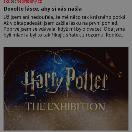
skutecnepribehy.cz
Dovolte lásce, aby si vás našla
Už jsem ani nedoufala, že mě něco tak krásného potká.
Až v pětapadesáti jsem zažila lásku na první pohled.
Poprvé jsem se vdávala, když mi bylo dvacet. Oba jsme
byli mladí a byl to tak říkajíc sňatek z rozumu. Rodiče
nás dali dohromady, Toník byl dobře zaopatřený mladý
muž. Manželství nám oběma moc nesvědčilo, brzy jsme
zjistili, že