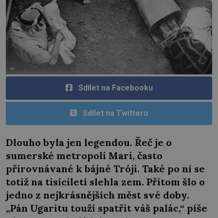
Sdílet na Facebooku
Sdílet na Twitteru
Dlouho byla jen legendou. Řeč je o
sumerské metropoli Mari, často
přirovnávané k bájné Tróji. Také po ní se
totiž na tisíciletí slehla zem. Přitom šlo o
jedno z nejkrásnějších měst své doby.
„Pán Ugaritu touží spatřit váš palác,“ píše