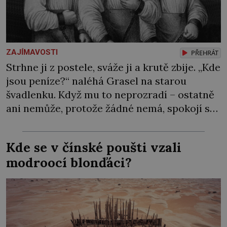
ZAJÍMAVOSTI
PŘEHRÁT
Strhne ji z postele, sváže ji a krutě zbije. „Kde
jsou peníze?“ naléhá Grasel na starou
švadlenku. Když mu to neprozradí – ostatně
ani nemůže, protože žádné nemá, spokojí se
lupič s několika měďáky a štůčky látky.
Zraněná žena pár dní nato umírá. Je to muž
Kde se v čínské poušti vzali
nebývale krutý. Jeho činy budí hrůzu ještě
modroocí blonďáci?
dlouho po jeho smrti […]