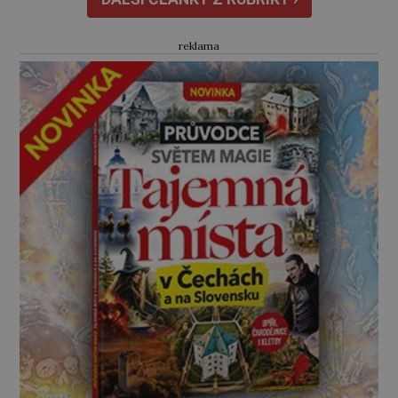
Hýzrle z Chodů (1575–1665) se v ní nudí. 10letý
chlapec chce procestovat […]
reklama