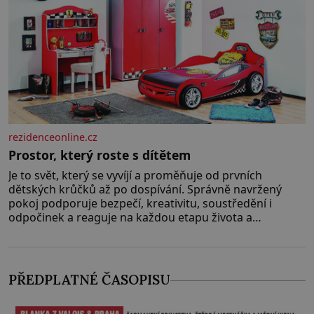
rezidenceonline.cz
Prostor, který roste s dítětem
Je to svět, který se vyvíjí a proměňuje od prvních
dětských krůčků až po dospívání. Správně navržený
pokoj podporuje bezpečí, kreativitu, soustředění i
odpočinek a reaguje na každou etapu života a
specifické potřeby dítěte. Pro nejmenší je klíčová
jednoduchost, měkkost a bezpečí, proto by pokoj
miminka měl působit především klidně a útulně.
Předškolní věk je
PŘEDPLATNÉ ČASOPISU