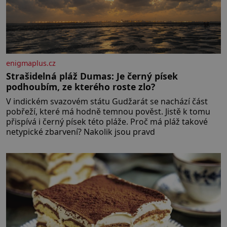
enigmaplus.cz
Strašidelná pláž Dumas: Je černý písek
podhoubím, ze kterého roste zlo?
V indickém svazovém státu Gudžarát se nachází část
pobřeží, které má hodně temnou pověst. Jistě k tomu
přispívá i černý písek této pláže. Proč má pláž takové
netypické zbarvení? Nakolik jsou pravd