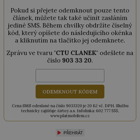
Pokud si přejete odemknout pouze tento
článek, můžete tak také učinit zasláním
jediné SMS. Během chvilky obdržíte číselný
kód, který opíšete do následujícího okénka
a kliknutím na tlačítko jej odemknete.
Zprávu ve tvaru "
CTU CLANEK
" odešlete na
číslo
903 33 20
.
ODEMKNOUT KÓDEM
Cena SMS odeslané na číslo 9033320 je 20 Kč vč. DPH. Službu
technicky zajišťuje Airtoy a.s. Infolinka: 602 777 555,
www.platmobilem.cz
PŘEHRÁT