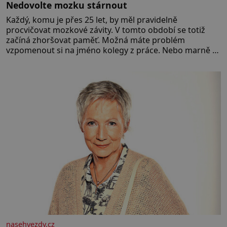
Nedovolte mozku stárnout
Každý, komu je přes 25 let, by měl pravidelně
procvičovat mozkové závity. V tomto období se totiž
začíná zhoršovat paměť. Možná máte problém
vzpomenout si na jméno kolegy z práce. Nebo marně v
paměti lovíte název knížky, kterou jste nedávno přečetli.
Je to opravdu tak, s věkem jako kdyby se paměť
rozhodla stávkovat. Cvičte
nasehvezdy.cz