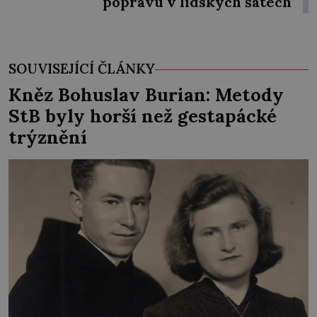
popravu v lidských šatech
SOUVISEJÍCÍ ČLÁNKY
Kněz Bohuslav Burian: Metody
StB byly horší než gestapácké
trýznění