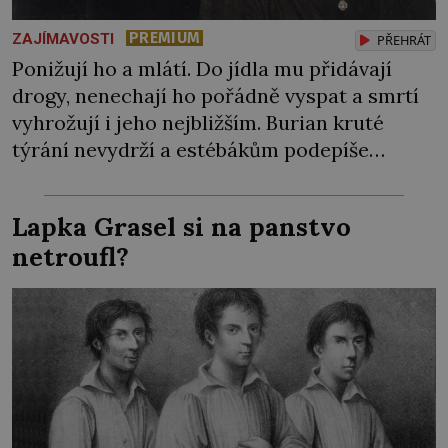
PREMIUM
ZAJÍMAVOSTI
PŘEHRÁT
Ponižují ho a mlátí. Do jídla mu přidávají
drogy, nenechají ho pořádně vyspat a smrtí
vyhrožují i jeho nejbližším. Burian kruté
týrání nevydrží a estébákům podepíše
všechno, co po něm chtějí. Svým podpisem
jim potvrdí také to, že na něj během výslechů
Lapka Grasel si na panstvo
nikdo nevyvíjel fyzický ani psychický nátlak.
netroufl?
Syn brněnského řezníka chce být knězem a
[…]