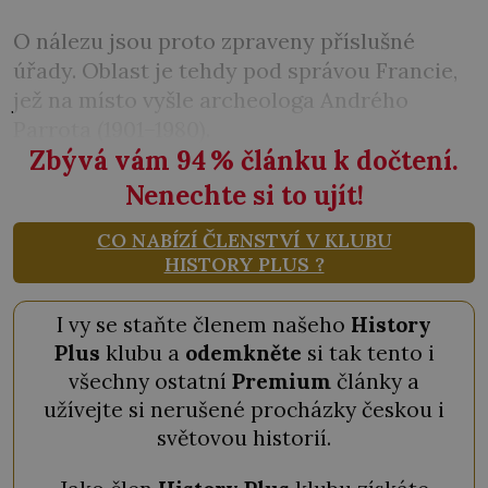
O nálezu jsou proto zpraveny příslušné
úřady. Oblast je tehdy pod správou Francie,
jež na místo vyšle archeologa Andrého
Parrota (1901–1980).
Zbývá vám 94
%
článku k dočtení.
Nenechte si to ujít!
CO NABÍZÍ ČLENSTVÍ V KLUBU
HISTORY PLUS ?
I vy se staňte členem našeho
History
Plus
klubu a
odemkněte
si tak tento i
všechny ostatní
Premium
články a
užívejte si nerušené procházky českou i
světovou historií.