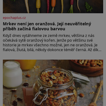
epochaplus.cz
Mrkev není jen oranžová. Její neuvěřitelný
příběh začíná fialovou barvou
Když dnes vytáhneme ze země mrkev, většina z nás
očekává sytě oranžový kořen. Jenže po většinu své
historie je mrkev všechno možné, jen ne oranžová. Je
fialová, žlutá, bílá, někdy dokonce téměř černá. Až díky
stovkám let pečlivého šlechtění se z ní stává zelenina,
bez které si českou zahradu ani nedokážeme
představit. Její příběh je