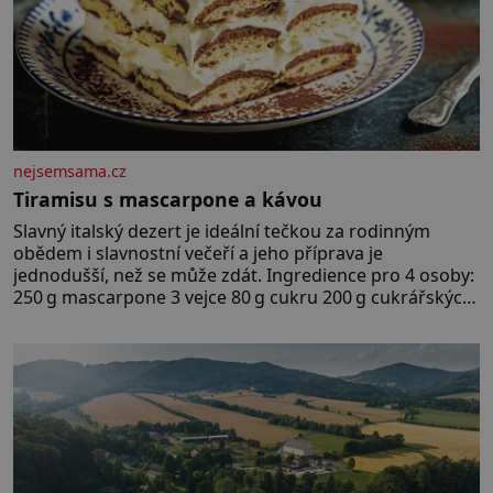
nejsemsama.cz
Tiramisu s mascarpone a kávou
Slavný italský dezert je ideální tečkou za rodinným
obědem i slavnostní večeří a jeho příprava je
jednodušší, než se může zdát. Ingredience pro 4 osoby:
250 g mascarpone 3 vejce 80 g cukru 200 g cukrářských
piškotů 250 ml silné kávy 2 lžíce amaretta kakao na
posypání Postup: Oddělte žloutky od bílků. Žloutky
vyšlehejte s cukrem do světlé pěny a postupně do nich
vmíchejte mascarpone, aby vznikl hladký