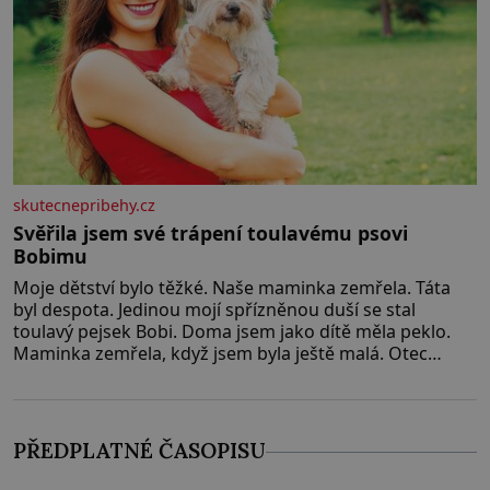
skutecnepribehy.cz
Svěřila jsem své trápení toulavému psovi
Bobimu
Moje dětství bylo těžké. Naše maminka zemřela. Táta
byl despota. Jedinou mojí spřízněnou duší se stal
toulavý pejsek Bobi. Doma jsem jako dítě měla peklo.
Maminka zemřela, když jsem byla ještě malá. Otec
hodně pil a často dokázal propít skoro celou výplatu.
Čtyři roky jsem chodila do školy u nás na vesnici. Měli
mě tam rádi, protože
PŘEDPLATNÉ ČASOPISU