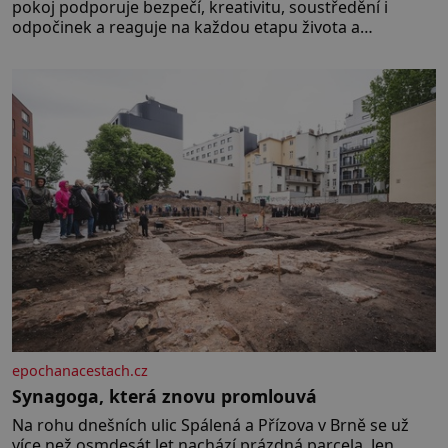
pokoj podporuje bezpečí, kreativitu, soustředění i
odpočinek a reaguje na každou etapu života a
specifické potřeby dítěte. Pro nejmenší je klíčová
jednoduchost, měkkost a bezpečí, proto by pokoj
miminka měl působit především klidně a útulně.
Předškolní věk je
epochanacestach.cz
Synagoga, která znovu promlouvá
Na rohu dnešních ulic Spálená a Přízova v Brně se už
více než osmdesát let nachází prázdná parcela. Jen