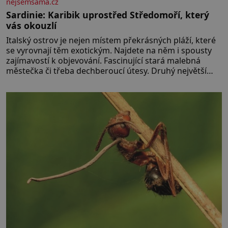
nejsemsama.cz
Sardinie: Karibik uprostřed Středomoří, který
vás okouzlí
Italský ostrov je nejen místem překrásných pláží, které
se vyrovnají těm exotickým. Najdete na něm i spousty
zajímavostí k objevování. Fascinující stará malebná
městečka či třeba dechberoucí útesy. Druhý největší
italský ostrov o velikosti přibližně jedné třetiny České
republiky vás ohromí nejen svými plážemi s bílým
pískem jako v Karibiku, ale i divokou krajinou, také
bohatou historií i luxusem.Zjistěte,