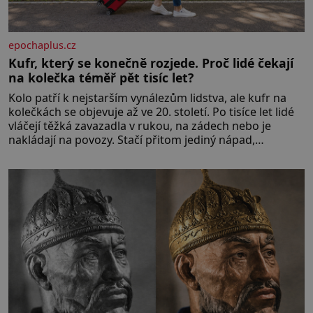
epochaplus.cz
Kufr, který se konečně rozjede. Proč lidé čekají
na kolečka téměř pět tisíc let?
Kolo patří k nejstarším vynálezům lidstva, ale kufr na
kolečkách se objevuje až ve 20. století. Po tisíce let lidé
vláčejí těžká zavazadla v rukou, na zádech nebo je
nakládají na povozy. Stačí přitom jediný nápad,
připevnit ke kufru kolečka. Jenže právě ten nikdo
dlouho nedostane. Až jednou se na letišti ozve věta,
která změní