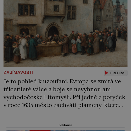
ZAJÍMAVOSTI
PŘEHRÁT
Je to pohled k uzoufání. Evropa se zmítá ve
třicetileté válce a boje se nevyhnou ani
východočeské Litomyšli. Při jedné z potyček
v roce 1635 město zachvátí plameny, které
zničí téměř 300 zdejších domů. Z dědictví
Frebonie z Pernštejna zbývá jen kupa popela.
reklama
Dokáže se z toho ještě někdy vzpamatovat?