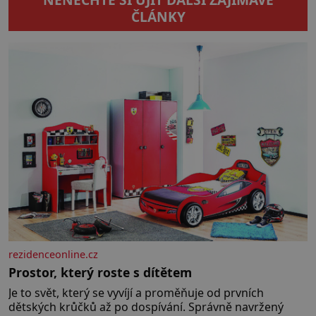
obřím modelem Vernovy ponorky
ČLÁNKY
počínaje a vesničkou plnou
„pravých“ živoucích trpaslíků
konče. Dokonce jsou tu i první
inkubátory. I s předčasně
narozenými dětmi! Novorozenci,
umístění ve zdejším zařízení, jsou
[…]
rezidenceonline.cz
Prostor, který roste s dítětem
Je to svět, který se vyvíjí a proměňuje od prvních
dětských krůčků až po dospívání. Správně navržený