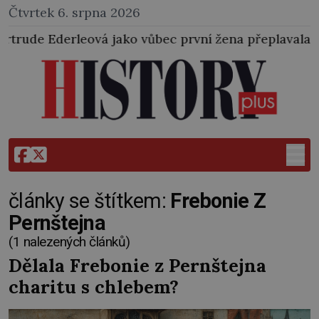
Čtvrtek 6. srpna 2026
vá jako vůbec první žena přeplavala kanál La Manche
články se štítkem:
Frebonie Z
Pernštejna
(1 nalezených článků)
Dělala Frebonie z Pernštejna
charitu s chlebem?