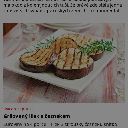
málokdo z kolemjdoucích tuší, že právě zde stála jedna
z největších synagog v českých zemích – monumentální
stavba, která byla po desetiletí symbolem sebevědomé
a prosperující židovské komunity. Brněnská Velká
synagoga byla slavnostně otevřena v roce
tisicereceptu.cz
Grilovaný lilek s česnekem
Suroviny na 4 porce 1 lilek 3 stroužky česneku snítka