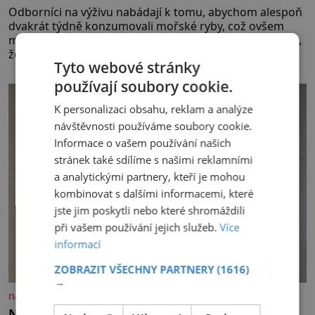
Odborníci na výživu nabádají k tomu, abychom alespoň
dvakrát týdně konzumovali mořské ryby, což ovšem
může být zatěžující pro peněženku. Dobrou zprávou je,
že hvězdou doporučení se nyní staly konzervo
Tyto webové stránky
používají soubory cookie.
K personalizaci obsahu, reklam a analýze
návštěvnosti používáme soubory cookie.
Informace o vašem používání našich
stránek také sdílíme s našimi reklamními
a analytickými partnery, kteří je mohou
kombinovat s dalšími informacemi, které
jste jim poskytli nebo které shromáždili
při vašem používání jejich služeb.
Více
informací
ZOBRAZIT VŠECHNY PARTNERY
(1616)
→
nasehvezdy.cz
Návrat Krejčíka k bývalému? Ne! Randí už s