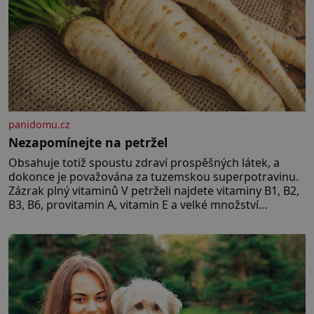
panidomu.cz
Nezapomínejte na petržel
Obsahuje totiž spoustu zdraví prospěšných látek, a
dokonce je považována za tuzemskou superpotravinu.
Zázrak plný vitaminů V petrželi najdete vitaminy B1, B2,
B3, B6, provitamin A, vitamin E a velké množství
vitamínu C (nejvíce ho má nať, dokonce třikrát více než
pomeranč, v kořeni je také, ale je ho desetkrát méně), a
kyselinu listovou. Ale