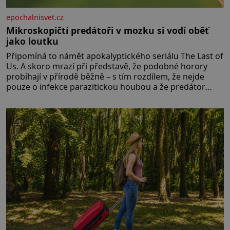
epochalnisvet.cz
Mikroskopičtí predátoři v mozku si vodí oběť
jako loutku
Připomíná to námět apokalyptického seriálu The Last of
Us. A skoro mrazí při představě, že podobné horory
probíhají v přírodě běžně – s tím rozdílem, že nejde
pouze o infekce parazitickou houbou a že predátor
dokáže ovládat jen vývojově nesrovnatelně jednodušší
živočichy, než je člověk. Najít skutečné zombie není nic
nemožného ani v naší přírodě.