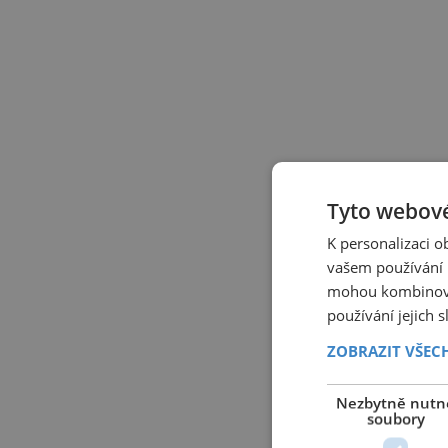
Tyto webové
K personalizaci 
vašem používání n
mohou kombinovat
používání jejich 
ZOBRAZIT VŠEC
Nezbytně nutn
soubory