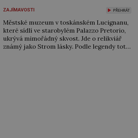
ZAJÍMAVOSTI
PŘEHRÁT
Městské muzeum v toskánském Lucignanu,
které sídlí ve starobylém Palazzo Pretorio,
ukrývá mimořádný skvost. Jde o relikviář
známý jako Strom lásky. Podle legendy totiž
sliby pronesené před ním trvají věčně.
V minulosti se u něj proto konaly svatby.
Dnes si zde vyznání šeptají milenci. Před
sienským zlatníkem Gabriellem d‚Antoniem
leží plátky zlata, drahé kameny a perly.
Slovutný […]