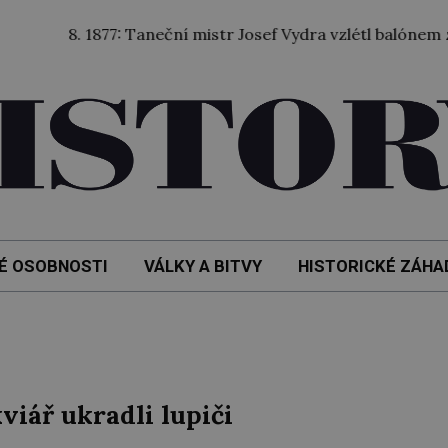
8. 8. 1877: Taneční mistr Josef Vydra vzlétl balónem ze za
É OSOBNOSTI
VÁLKY A BITVY
HISTORICKÉ ZÁHA
viář ukradli lupiči