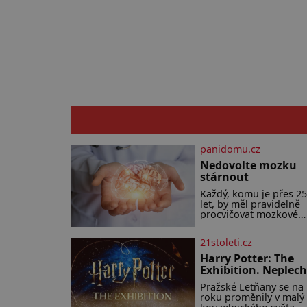
panidomu.cz
Nedovolte mozku
stárnout
Každý, komu je přes 25
let, by měl pravidelně
procvičovat mozkové
závity. V tomto období
totiž začíná zhoršovat
21stoleti.cz
paměť. Možná máte
problém vzpomenout s
Harry Potter: The
na jméno kolegy z prác
Exhibition. Neplec
Nebo marně v paměti
zahájena…
lovíte název knížky, kt
Pražské Letňany se na 
jste nedávno přečetli. J
roku proměnily v malý
opravdu tak, s věkem 