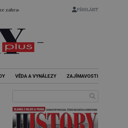
hrady nuselského pivovaru a stal se tak prvním českým pil
PŘIHLÁSIT
DY
VĚDA A VYNÁLEZY
ZAJÍMAVOSTI