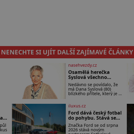
NENECHTE SI UJÍT DALŠÍ ZAJÍMAVÉ ČLÁNKY
nasehvezdy.cz
Osamělá herečka
Syslová všechno
vzdala?
Nedávno se povídalo, že
má Dana Syslová (80)
blízkého přítele, který je jí
 se
oporou. Ale je to ještě
vůbec pravda? V
iluxus.cz
posledních dnech čím dál
i
častěji mluví o svém
Ford dává český fotbal
e.
odchodu. Dohnala ji snad
ha
do pohybu. Stává se
samota? Půs
novým partnerem
erou
půl
Značka Ford se od srpna
FAČR
e to
 kus
2026 stává novým
jako