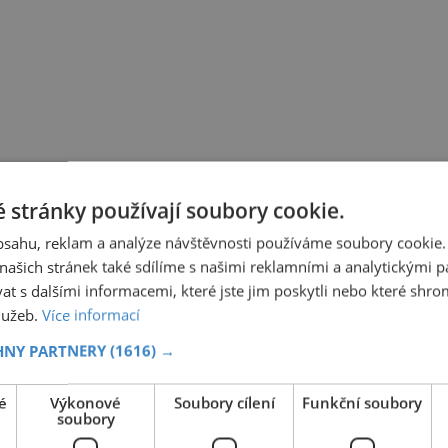
 stránky používají soubory cookie.
obsahu, reklam a analýze návštěvnosti používáme soubory cookie.
ašich stránek také sdílíme s našimi reklamními a analytickými par
 s dalšími informacemi, které jste jim poskytli nebo které shro
služeb.
Více informací
HNY PARTNERY
(1616) →
é
Výkonové
Soubory cílení
Funkční soubory
soubory