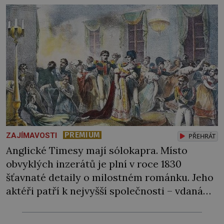
[…]
PREMIUM
ZAJÍMAVOSTI
PŘEHRÁT
Anglické Timesy mají sólokapra. Místo
obvyklých inzerátů je plní v roce 1830
šťavnaté detaily o milostném románku. Jeho
aktéři patří k nejvyšší společnosti – vdaná
anglická lady a vídeňský diplomat s českými
kořeny. Nestačilo jim jen chodit spolu do