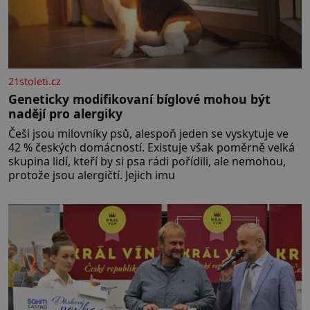
21stoleti.cz
Geneticky modifikovaní bíglové mohou být
nadějí pro alergiky
Češi jsou milovníky psů, alespoň jeden se vyskytuje ve
42 % českých domácností. Existuje však poměrně velká
skupina lidí, kteří by si psa rádi pořídili, ale nemohou,
protože jsou alergičtí. Jejich imu