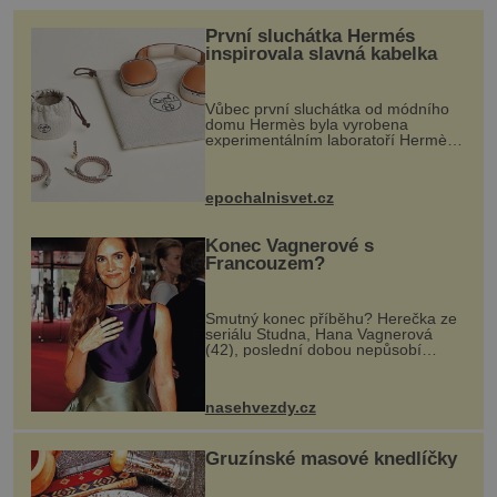
divadla… Diplomatickou obratností se blížil
První sluchátka Hermés
svému vzoru, kancléři Klemensi
inspirovala slavná kabelka
Metternichovi (1773–1859). Stejně jako on se
mohl Felix Schwarzenberg […]
Vůbec první sluchátka od módního
domu Hermès byla vyrobena
experimentálním laboratoří Hermès
Ateliers Horizons. Elegantní gadget
si vyžádal dva roky vývoje a chlubí
se ručně šitou hovězí kůží a
epochalnisvet.cz
kovový...
Konec Vagnerové s
Francouzem?
Smutný konec příběhu? Herečka ze
seriálu Studna, Hana Vagnerová
(42), poslední dobou nepůsobí
nejšťastněji. Ačkoli časy její anorexie
jsou už dávno pryč a opět se pyšnila
ženskými křivkami, najednou s...
nasehvezdy.cz
Gruzínské masové knedlíčky