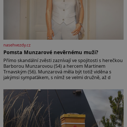
nasehvezdy.cz
Pomsta Munzarové nevěrnému muži?
Přímo skandální zvěsti zaznívají ve spojitosti s herečkou
Barborou Munzarovou (54) a hercem Martinem
Trnavským (56). Munzarová měla být totiž viděna s
jakýmsi sympaťákem, s nímž se velmi družně, až d