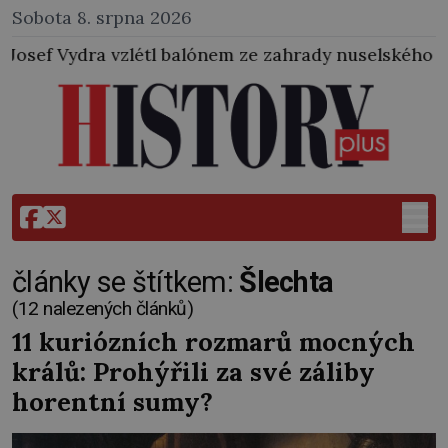
Sobota 8. srpna 2026
alónem ze zahrady nuselského pivovaru a stal se tak
články se štítkem:
Šlechta
(12 nalezených článků)
11 kuriózních rozmarů mocných
králů: Prohýřili za své záliby
horentní sumy?