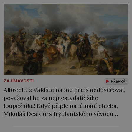
ZAJÍMAVOSTI
PŘEHRÁT
Albrecht z Valdštejna mu příliš nedůvěřoval,
považoval ho za nejnestydatějšího
loupežníka! Když přijde na lámání chleba,
Mikuláš Desfours frýdlantského vévodu
skutečně nepodpoří. Raději zachová věrnost
císaři, za což bude štědře odměněn.