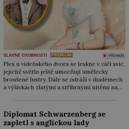
PREMIUM
SLAVNÉ OSOBNOSTI
PŘEHRÁT
Ples u vídeňského dvora se leskne v záři svic,
jejichž světlo ještě umocňují umělecky
broušené lustry. Dále se odráží v diadémech
a výšivkách zlatými a stříbrnými nitěmi na
šatech dam. Největší nádhera roku byla
právě zahájena. Před císařským párem se
předvádějí debutantky nejvyšší
Diplomat Schwarzenberg se
aristokratické společnosti. Mezi krásnými
zapletl s anglickou lady
mladými dámami se objevuje i Eleonora z