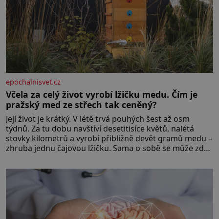
epochalnisvet.cz
Včela za celý život vyrobí lžičku medu. Čím je
pražský med ze střech tak ceněný?
Její život je krátký. V létě trvá pouhých šest až osm
týdnů. Za tu dobu navštíví desetitisíce květů, nalétá
stovky kilometrů a vyrobí přibližně devět gramů medu –
zhruba jednu čajovou lžičku. Sama o sobě se může zdát
bezvýznamná. Teprve když se spojí s dalšími desítkami
tisíc příslušnic svého včelstva, vznikne jeden z
nejdokonalejších organismů