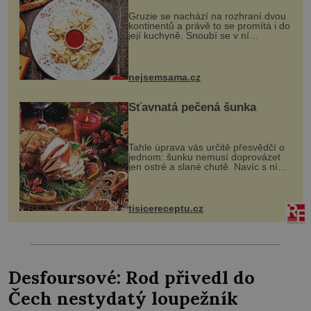
Gruzie se nachází na rozhraní dvou
kontinentů a právě to se promítá i do
její kuchyně. Snoubí se v ní
evropské a asijské chutě a díky tomu
vznikají rozmanité a chuťově bohaté
pokrmy, které rozhodně st...
nejsemsama.cz
Šťavnatá pečená šunka
Tahle úprava vás určitě přesvědčí o
jednom: šunku nemusí doprovázet
jen ostré a slané chutě. Navíc s ní
nakrmíte poměrně hodně hladových
krků. Ingredience sádlo 3 kg šunky
vcelku 3 stroužky česneku hl...
tisicereceptu.cz
Desfoursové: Rod přivedl do
Čech nestydatý loupežník