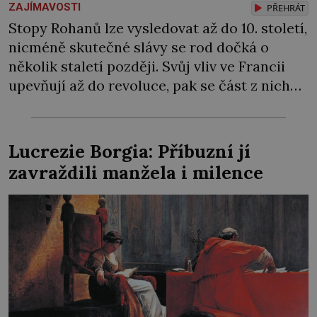
ZAJÍMAVOSTI
PŘEHRÁT
Stopy Rohanů lze vysledovat až do 10. století,
nicméně skutečné slávy se rod dočká o
několik staletí později. Svůj vliv ve Francii
upevňují až do revoluce, pak se část z nich
přesune do českých zemí. Jejich domovem
se na více než 100 let stane zámek Sychrov. S
přestavbou Sychrova začne roku 1820 kníže
Lucrezie Borgia: Příbuzní jí
Karel Alain Gabriel […]
zavraždili manžela i milence