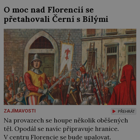
Desfoursové původně žili v Brabantsku (na
O moc nad Florencií se
území Nizozemska), kolem roku 1450 však
přetahovali Černí s Bílými
natrvalo přesídlí do nedalekého Lotrinska
(na severovýchodě dnešní Francie). Věrně
slouží zdejším […]
ZAJÍMAVOSTI
PŘEHRÁT
Na provazech se houpe několik oběšených
těl. Opodál se navíc připravuje hranice.
V centru Florencie se bude upalovat.