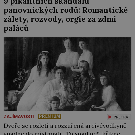
9 pikantních skandálů
exotických krajů s cílem obohatit jeho
panovnických rodů: Romantické
zahrady. Lov, hra na […]
zálety, rozvody, orgie za zdmi
paláců
PREMIUM
ZAJÍMAVOSTI
PŘEHRÁT
Dveře se rozletí a rozzuřená arcivévodkyně
vpadne do místnosti. „To snad ne!“ křikne,