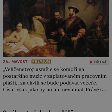
PREMIUM
ZAJÍMAVOSTI
PŘEHRÁT
„Veličenstvo,“ usměje se komoří na
postaršího muže v záplatovaném pracovním
plášti, „za chvíli se bude podávat večeře.“
Císař však jako by ho ani nevnímal. Právě se
urputně lopatkou noří do hlíny, aby mohl
zasadit cizokrajnou rostlinu, kterou mu
přivezla jedna z expedic, jež vyslal do