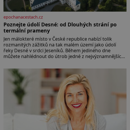
epochanacestach.cz
Poznejte údolí Desné: od Dlouhých strání po
termální prameny
Jen málokteré místo v České republice nabízí tolik
rozmanitých zážitků na tak malém území jako údolí
řeky Desné v srdci Jeseníků. Během jediného dne
můžete nahlédnout do útrob jedné z nejvýznamnějších
vodních elektráren v Evropě, vydat se na horské
hřebeny, projet se na koloběžce a den zakončit
poznáváním památek ve Velkých Losinách nebo v
termálním