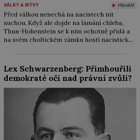
VÁLKY A BITVY
PŘEHRÁT
Před válkou nenechá na nacistech nit
suchou. Když ale dojde na lámání chleba,
Thun-Hohenstein se k nim ochotně přidá a
na svém choltickém zámku hostí nacistické
pohlaváry. Proč ta změna? Leopold se
zřejmě bojí o svůj majetek, a že by nemohl
dělat to, co má tak rád… Je příznivcem
Lex Schwarzenberg: Přimhouřili
pravicové politiky a po vzniku
demokraté oči nad právní zvůlí?
Československa […]