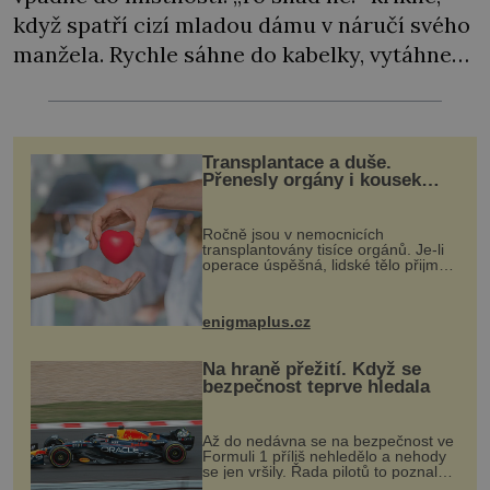
když spatří cizí mladou dámu v náručí svého
manžela. Rychle sáhne do kabelky, vytáhne
zbraň, namíří a zmáčkne spoušť. Střílet umí,
to se musí nechat… Se skandály mezi
aristokracií jako by se v 19. století roztrhl
Transplantace a duše.
pytel. Dotěrný a zvědavý tisk má tak
Přenesly orgány i kousek
osobnosti dárce?
neustále […]
Ročně jsou v nemocnicích
transplantovány tisíce orgánů. Je-li
operace úspěšná, lidské tělo přijme
darovaný orgán za své a pacient
může vést plnohodnotný život. Ale co
když při transplantaci nepřijímám...
enigmaplus.cz
Na hraně přežití. Když se
bezpečnost teprve hledala
Až do nedávna se na bezpečnost ve
Formuli 1 příliš nehledělo a nehody
se jen vršily. Řada pilotů to poznala
na vlastní kůži, často s trvalými