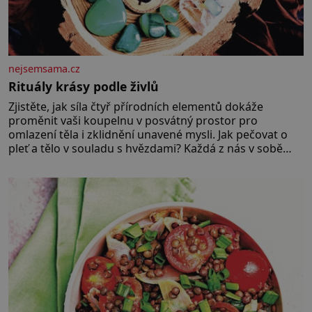
nejsemsama.cz
Rituály krásy podle živlů
Zjistěte, jak síla čtyř přírodních elementů dokáže
proměnit vaši koupelnu v posvátný prostor pro
omlazení těla i zklidnění unavené mysli. Jak pečovat o
pleť a tělo v souladu s hvězdami? Každá z nás v sobě
nese otisk vesmíru, který se projevuje nejen v naší
povaze, ale i v potřebách naší pokožky. Ohnivá znamení
Ženy narozené ve znamení Berana, Lva a Střelce v sobě
nesou žár, odvahu a neutuchající elán. Vaše