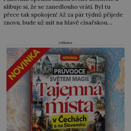
slibuje si, že se zanedlouho vrátí. Byl tu
přece tak spokojen! Až za pár týdnů přijede
znovu, bude už mít na hlavě císařskou
korunu… Italský rod Collaltů získal jméno
podle panství Collalto v severní Itálii,
reklama
ostatně jméno pochází z italského výrazu
colle alto neboli vysoký kopec, popisující
polohu hradů Collalto a […]