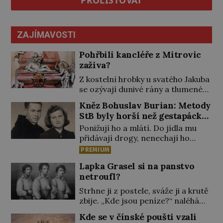
ZAJÍMAVOSTI
Pohřbili kancléře z Mitrovic
zaživa?
Z kostelní hrobky u svatého Jakuba
se ozývají dunivé rány a tlumené
výkřiky. „To jistě řádí duch,“ myslí si
Kněz Bohuslav Burian: Metody
pověrčiví lidé. Ani za dvě kopy
StB byly horší než gestapácké
grošů by se nikdo neodvážil
trýznění
Ponižují ho a mlátí. Do jídla mu
podzemní hrobku otevřít a její
přidávají drogy, nenechají ho
poklop tak raději jen skrápí
pořádně vyspat a smrtí vyhrožují i
svěcenou vodou. Za několik dní
PREMIUM
jeho nejbližším. Burian kruté
divné burácení skutečně ustane.
Lapka Grasel si na panstvo
týrání nevydrží a estébákům
Když o mnoho let později hrobku
netroufl?
podepíše všechno, co po něm
[…]
chtějí. Svým podpisem jim potvrdí
Strhne ji z postele, sváže ji a krutě
také to, že na něj během výslechů
zbije. „Kde jsou peníze?“ naléhá
nikdo nevyvíjel fyzický ani
Grasel na starou švadlenku. Když
Kde se v čínské poušti vzali
psychický nátlak. Syn brněnského
mu to neprozradí – ostatně ani