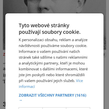
Tyto webové stránky
používají soubory cookie.
K personalizaci obsahu, reklam a analýze
návštěvnosti používáme soubory cookie.
Informace o vašem používání našich
ZAJÍMAVOSTI
PŘEHRÁT
stránek také sdílíme s našimi reklamními
„Jsou to ale džentlmeni a demokraté, že
a analytickými partnery, kteří je mohou
ano?“ prohlásí Adolf Schwarzenberg
kombinovat s dalšími informacemi, které
ironicky před svými zahraničními přáteli.
jste jim poskytli nebo které shromáždili
při vašem používání jejich služeb.
Více
Třebaže se angažoval v protinacistickém
informací
odboji, čs. politici se z něj po válce pokusí
udělat kolaboranta. Když se jim to nepovede,
ZOBRAZIT VŠECHNY PARTNERY
(1616)
→
připraví speciální zákon, s jehož pomocí mu
3 kněžny-světice: Manžely si
bez náhrady zkonfiskují veškerý majetek!