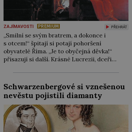
PREMIUM
ZAJÍMAVOSTI
PŘEHRÁT
„Smilní se svým bratrem, a dokonce i
s otcem!“ špitají si potají pohoršení
obyvatelé Říma. „Je to obyčejná děvka!“
přisazují si další. Krásné Lucrezii, dceři
samotného papeže, totiž nemůžou přijít na
jméno. Někteří ji dokonce označují za
vražedkyni. Vzezřením se podobá andělům,
Schwarzenbergové si vznešenou
v nitru však skrývá ďábla. Takovou pověst si
nevěstu pojistili diamanty
vyslouží dcera hříšného papeže Alexandra
VI. (1431–1503), […]