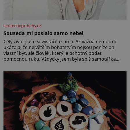
skutecnepribehy.cz
Souseda mi poslalo samo nebe!
Celý život jsem si vystačila sama. Až vážná nemoc mi
ukázala, že největším bohatstvím nejsou peníze ani
vlastní byt, ale člověk, který je ochotný podat
pomocnou ruku. Vždycky jsem byla spíš samotářka.
Nepotřebovala jsem kolem sebe partu kamarádek ani
partnera. Stačily mi knihy, práce a hlavně klid. Hned po
studiích jsem odešla z rodného města,