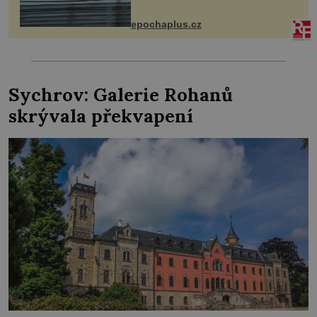
následky nebo bohužel i ztrátou
života. Dnes nepochopiteln...
epochaplus.cz
Sychrov: Galerie Rohanů
skrývala překvapení