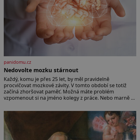
panidomu.cz
Nedovolte mozku stárnout
Každý, komu je přes 25 let, by měl pravidelně
procvičovat mozkové závity. V tomto období se totiž
začíná zhoršovat paměť. Možná máte problém
vzpomenout si na jméno kolegy z práce. Nebo marně v
paměti lovíte název knížky, kterou jste nedávno přečetli.
Je to opravdu tak, s věkem jako kdyby se paměť
rozhodla stávkovat. Cvičte