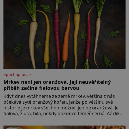
epochaplus.cz
Mrkev není jen oranžová. Její neuvěřitelný
příběh začíná fialovou barvou
Když dnes vytáhneme ze země mrkev, většina z nás
očekává sytě oranžový kořen. Jenže po většinu své
historie je mrkev všechno možné, jen ne oranžová. Je
fialová, žlutá, bílá, někdy dokonce téměř černá. Až díky
stovkám let pečlivého šlechtění se z ní stává zelenina,
bez které si českou zahradu ani nedokážeme