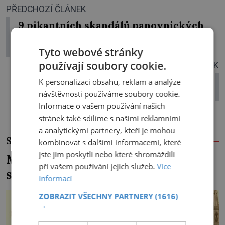
PŘEDCHOZÍ ČLÁNEK
9 pikantních skandálů panovnických
rodů: Romantické zálety, rozvody,
orgie za zdmi paláců
Tyto webové stránky
používají soubory cookie.
DALŠÍ ČLÁNEK
Stavěli nejstarší architekti světa na
K personalizaci obsahu, reklam a analýze
Maltě?
návštěvnosti používáme soubory cookie.
Informace o vašem používání našich
stránek také sdílíme s našimi reklamními
a analytickými partnery, kteří je mohou
SOUVISEJÍCÍ ČLÁNKY
kombinovat s dalšími informacemi, které
jste jim poskytli nebo které shromáždili
Maxmilián II. představil Čechům
při vašem používání jejich služeb.
Více
slona i lva
informací
ZOBRAZIT VŠECHNY PARTNERY
(1616)
→