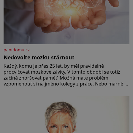
panidomu.cz
Nedovolte mozku stárnout
Každý, komu je přes 25 let, by měl pravidelně
procvičovat mozkové závity. V tomto období se totiž
začíná zhoršovat paměť. Možná máte problém
vzpomenout si na jméno kolegy z práce. Nebo marně v
paměti lovíte název knížky, kterou jste nedávno přečetli.
Je to opravdu tak, s věkem jako kdyby se paměť
rozhodla stávkovat. Cvičte