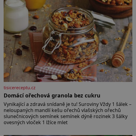
představit. Její příběh je
tisicereceptu.cz
Domácí ořechová granola bez cukru
Vynikající a zdravá snídaně je tu! Suroviny Vždy 1 šálek –
neloupaných mandlí kešu ořechů vlašských ořechů
slunečnicových semínek semínek dýně rozinek 3 šálky
ovesných vloček 1 lžíce mlet