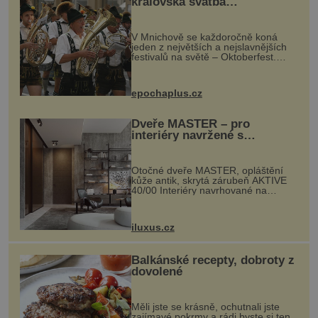
královská svatba
odstartovala největší pivní
festival světa
V Mnichově se každoročně koná
jeden z největších a nejslavnějších
festivalů na světě – Oktoberfest.
Každý rok přiláká miliony
návštěvníků, kteří si vychutnávají
pivo, tradiční jídlo a bavorskou
epochaplus.cz
kultur...
Dveře MASTER – pro
interiéry navržené s
rozumem i vášní!
Otočné dveře MASTER, opláštění
kůže antik, skrytá zárubeň AKTIVE
40/00 Interiéry navrhované na
zakázku často vyžadují atypické
rozměry nejen nábytku, ale i
otvorových prvků. Technické zázemí
iluxus.cz
dnes umož...
Balkánské recepty, dobroty z
dovolené
Měli jste se krásně, ochutnali jste
zajímavé pokrmy a rádi byste si ten