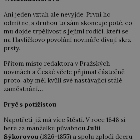
Ani jeden vztah ale nevyjde. První ho
odmítne, s druhou to sám skoncuje poté, co
mu dojde trpělivost s jejími rodiči, kteří se
na Havlíčkovo povolání novináře dívají skrz
prsty.
Přitom místo redaktora v Pražských
novinách a České včele přijímal částečně
proto, aby měl kvůli své nastávající stálé
zaměstnání…
Pryč s potížistou
Napotřetí již má více štěstí. V roce 1848 si
bere za manželku půvabnou
Julii
Sýkorovou
(1826–1855) a spolu zplodí dceru