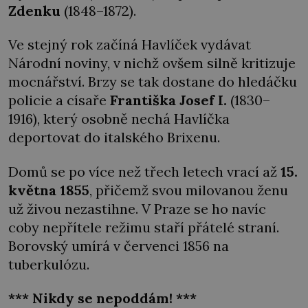
Zdenku
(1848–1872).
Ve stejný rok začíná Havlíček vydávat
Národní noviny, v nichž ovšem silně kritizuje
mocnářství. Brzy se tak dostane do hledáčku
policie a císaře
Františka Josef I.
(1830–
1916), který osobně nechá Havlíčka
deportovat do italského Brixenu.
Domů se po více než třech letech vrací až
15.
května 1855
, přičemž svou milovanou ženu
už živou nezastihne. V Praze se ho navíc
coby nepřítele režimu staří přátelé straní.
Borovský umírá v červenci 1856 na
tuberkulózu.
*** Nikdy se nepoddám! ***