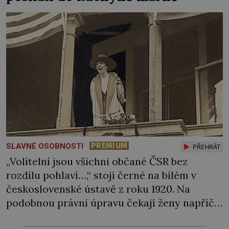
PREMIUM
SLAVNÉ OSOBNOSTI
PŘEHRÁT
„Volitelní jsou všichni občané ČSR bez
rozdílu pohlaví…,“ stojí černé na bílém v
československé ústavě z roku 1920. Na
podobnou právní úpravu čekají ženy napříč
celým světem dlouhá léta a často za ni