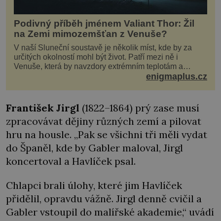
Podivný příběh jménem Valiant Thor: Žil
na Zemi mimozemšťan z Venuše?
V naší Sluneční soustavě je několik míst, kde by za
určitých okolností mohl být život. Patří mezi ně i
Venuše, která by navzdory extrémním teplotám a
smrtícímu složení atmosféry teoreticky mohla ukrývat
enigmaplus.cz
životní formy. Potvrzovat to má i podivný příběh muže
jménem Valiant Thor. Opravdu šlo o mimozem
František Jirgl
(1822–1864) prý zase musí
zpracovávat dějiny různých zemí a pilovat
hru na housle. „Pak se všichni tři měli vydat
do Španěl, kde by Gabler maloval, Jirgl
koncertoval a Havlíček psal.
Chlapci brali úlohy, které jim Havlíček
přidělil, opravdu vážně. Jirgl denně cvičil a
Gabler vstoupil do malířské akademie,“ uvádí