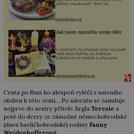
zážitek zopakovali? Není nic
snazšího. Pljeskavica (10 porcí)
Možná jste ji ochutnali na dovolené v
bývalé Jugoslávii, lze ji vi...
panidomu.cz
Jak jsem opustila svoje tělo
U známých na chalupě jsme na půdě
našli staré bylinky po babičce.
Zvědavost mi nedala a připravila
jsem si z nich lektvar… Zimní pobyt
na chalupě se pro mě vlastní vinou
změnil v děsivý zážitek, na kt...
skutecnepribehy.cz
Cesta po Rusi ho alespoň vyléčí z naivního
obdivu k této zemi… Po návratu se zamiluje
nejprve do sestry přítele Jirgla
Terezie
a
poté do dcery ze zámožné německobrodské
(dnes havlíčkobrodské) rodiny
Fanny
Weidenhofferové
.