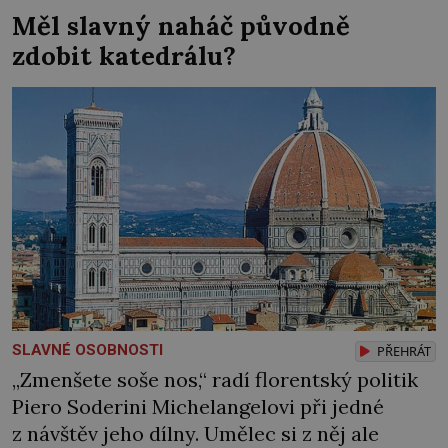
bojují… Politikaření bylo po dlouhá staletí
Měl slavný naháč původně
výsadou mužů. Samozřejmě, že se v průběhu
zdobit katedrálu?
dějin čas od času objevila nějaká velká
panovnice, ale daly […]
SLAVNÉ OSOBNOSTI
PŘEHRÁT
„Zmenšete soše nos,“ radí florentský politik
Piero Soderini Michelangelovi při jedné
z návštěv jeho dílny. Umělec si z něj ale