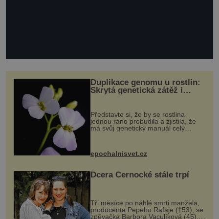
Duplikace genomu u rostlin:
Skrytá genetická zátěž i
evoluční výhoda
Představte si, že by se rostlina
jednou ráno probudila a zjistila, že
má svůj genetický manuál celý
dvakrát. Přesně to se občas v
přírodě stane – a podle nového
výzkumu to může být pro druhy
epochalnisvet.cz
vstupenka...
Dcera Černocké stále trpí
Tři měsíce po náhlé smrti manžela,
producenta Pepeho Rafaje (†53), se
zpěvačka Barbora Vaculíková (45),