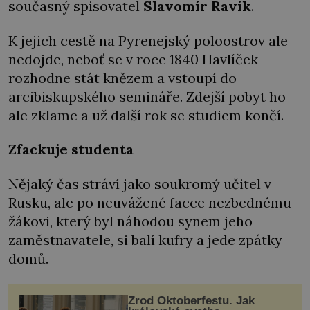
současný spisovatel
Slavomír Ravik
.
K jejich cestě na Pyrenejský poloostrov ale
nedojde, neboť se v roce 1840 Havlíček
rozhodne stát knězem a vstoupí do
arcibiskupského semináře. Zdejší pobyt ho
ale zklame a už další rok se studiem končí.
Zfackuje studenta
Nějaký čas stráví jako soukromý učitel v
Rusku, ale po neuvážené facce nezbednému
žákovi, který byl náhodou synem jeho
zaměstnavatele, si balí kufry a jede zpátky
domů.
Zrod Oktoberfestu. Jak