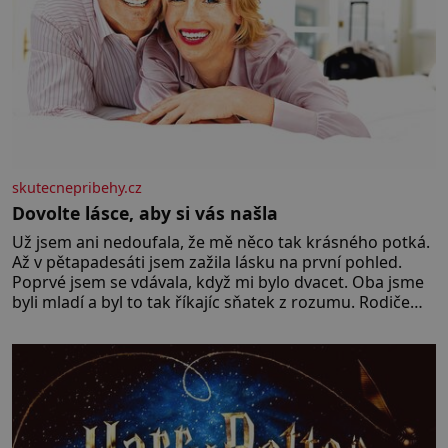
skutecnepribehy.cz
Dovolte lásce, aby si vás našla
Už jsem ani nedoufala, že mě něco tak krásného potká.
Až v pětapadesáti jsem zažila lásku na první pohled.
Poprvé jsem se vdávala, když mi bylo dvacet. Oba jsme
byli mladí a byl to tak říkajíc sňatek z rozumu. Rodiče
nás dali dohromady, Toník byl dobře zaopatřený mladý
muž. Manželství nám oběma moc nesvědčilo, brzy jsme
zjistili, že