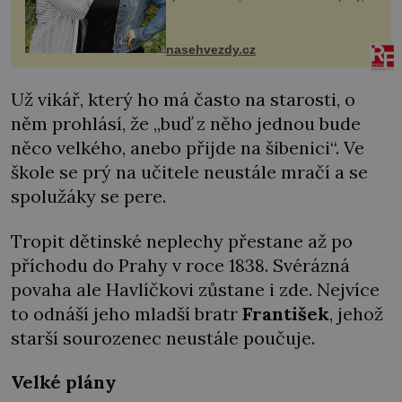
dcera Petry Černocké (75), poprvé
ozvala veřejnosti. Na sociální síti
sdílela, že se snaží fung...
nasehvezdy.cz
Už vikář, který ho má často na starosti, o
něm prohlásí, že „buď z něho jednou bude
něco velkého, anebo přijde na šibenici“. Ve
škole se prý na učitele neustále mračí a se
spolužáky se pere.
Tropit dětinské neplechy přestane až po
příchodu do Prahy v roce 1838. Svérázná
povaha ale Havlíčkovi zůstane i zde. Nejvíce
to odnáší jeho mladší bratr
František
, jehož
starší sourozenec neustále poučuje.
Velké plány