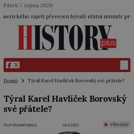
Pátek 7. srpna 2026
í převezen bývalý státní ministr pro protektorát K. H
Domů
Týral Karel Havlíček Borovský své přátele?
Týral Karel Havlíček Borovský
své přátele?
PŘEHRÁT
FILIP KRUMPHANZL
18.9.2025