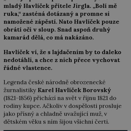
mladý Havlíček přítele Jirgla. „Bolí mě
ruka,“ zasténá dotázaný a promne si
namožené zápěstí. Nato Havlíček pouze
obrátí oči v sloup. Snad aspoň druhý
kamarád dělá, co má nakázáno.
Havlíček ví, že s lajdačením by to daleko
nedotáhli, a chce z nich přece vychovat
řádné vlastence.
Legenda české národně obrozenecké
žurnalistiky
Karel Havlíček Borovský
(1821–1856) přichází na svět v říjnu 1821 do
rodiny kupce. Ačkoliv v dospělosti prosluje
jako přísný a chladně uvažující muž, v
dětském věku s ním šijou všichni čerti.