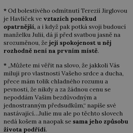
*
Od bolestivého odmítnutí Terezií Jirglovou
je Havlíček ve
vztazích poněkud
opatrnější,
a i když pak potká svoji budoucí
manželku Julii, dá jí před svatbou jasně na
srozuměnou, že
její
spokojenost u něj
rozhodně není na prvním místě
.
*
„Můžete mi věřit na slovo, že jakkoli Vás
miluji pro vlastnosti Vašeho srdce a ducha,
přece mám tolik chladného rozumu a
pevnosti, že nikdy a za žádnou cenu se
nepoddám Vašim bezdůvodným a
jednostranným předsudkům,“ napíše své
nastávající…Julie mu ale po těchto slovech
nedá košem a naopak se
sama jeho způsobu
života podřídí
.