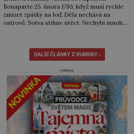
Bonaparte 25. února 1793, když musí rychle
zmizet zpátky na loď. Děla nechává na
ostrově. Sotva stihne utéct. Nechybí mnoho
a rozzuření Sardiňané by ho zajali. Naštěstí
se za neúspěch nakonec najde jiný viník…
Francouzská flotila pod velením admirála
Laurenta Trugueta (1752‒1839) vyplouvá
DALŠÍ ČLÁNKY Z RUBRIKY ›
v únoru 1793 z Toulonu. Mezi posádkou […]
reklama