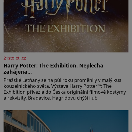
21stoleti.cz
Harry Potter: The Exhibition. Neplecha
zahájena…
Pražské Letňany se na půl roku proměnily v malý kus
kouzelnického světa. Výstava Harry Potter™: The
Exhibition přivezla do Česka originální filmové kostýmy
a rekvizity, Bradavice, Hagridovu chýši i uč