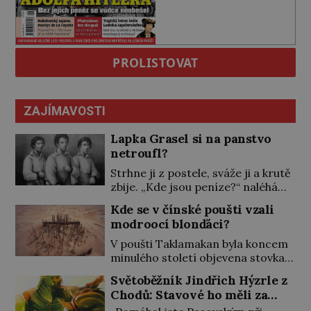
PROLISTOVAT
ZAJÍMAVOSTI
Lapka Grasel si na panstvo
netroufl?
Strhne ji z postele, sváže ji a krutě
zbije. „Kde jsou peníze?“ naléhá
Grasel na starou švadlenku. Když
Kde se v čínské poušti vzali
mu to neprozradí – ostatně ani
modroocí blonďáci?
nemůže, protože žádné nemá,
spokojí se lupič s několika měďáky
V poušti Taklamakan byla koncem
a štůčky látky. Zraněná žena pár
minulého století objevena stovka
dní nato umírá. Je to muž
hrobů s téměř netknutými
Světoběžník Jindřich Hýzrle z
nebývale krutý. Jeho činy budí
mumiemi. Všichni mrtví byli
Chodů: Stavové ho měli za
hrůzu ještě dlouho po jeho smrti
pohřbeni s úctou a četnými
zrádce