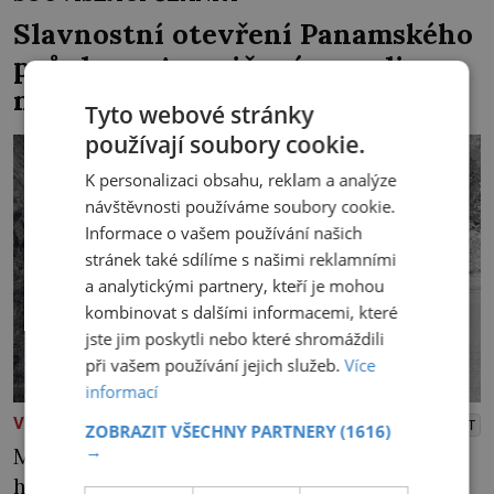
Slavnostní otevření Panamského
průplavu: Američané museli
nejdřív porazit moskyty
Tyto webové stránky
používají soubory cookie.
K personalizaci obsahu, reklam a analýze
návštěvnosti používáme soubory cookie.
Informace o vašem používání našich
stránek také sdílíme s našimi reklamními
a analytickými partnery, kteří je mohou
kombinovat s dalšími informacemi, které
jste jim poskytli nebo které shromáždili
při vašem používání jejich služeb.
Více
informací
VĚDA A VYNÁLEZY
PŘEHRÁT
ZOBRAZIT VŠECHNY PARTNERY
(1616)
→
Měla to být sláva se vším všudy. Lavice pro
hosty z celého světa však zejí prázdnotou.