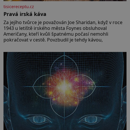
tisicereceptu.cz
Pravá irská káva
Za jejího tvůrce je považován Joe Sharidan, když v roce
1943 u letiště irského města Foynes obsluhoval
Američany, kteří kvůli špatnému počasí nemohli
pokračovat v cestě. Povzbudil je tehdy kávou,