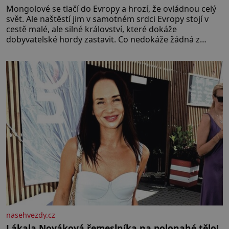
Mongolové se tlačí do Evropy a hrozí, že ovládnou celý
svět. Ale naštěstí jim v samotném srdci Evropy stojí v
cestě malé, ale silné království, které dokáže
dobyvatelské hordy zastavit. Co nedokáže žádná z
asijských říší, co nedokážou Němci – to dokáže český
král. Nebo že by ne? Mongolové od roku 1223 postupují
podél Kaspického a Azovského moře,
nasehvezdy.cz
Lákala Nováková řemeslníka na polonahé tělo!