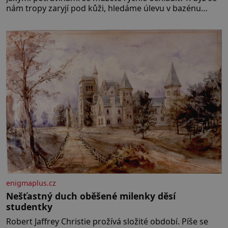
nám tropy zaryjí pod kůži, hledáme úlevu v bazénu
nebo pomocí klimatizace. Jenže ne vždycky můžeme být
v jejich blízkosti. Nemusíte však zoufat. Pokud budete
mít promyšlený jídelníček, žadné pařáky si na vás
enigmaplus.cz
Nešťastný duch oběšené milenky děsí
studentky
Robert Jaffrey Christie prožívá složité období. Píše se