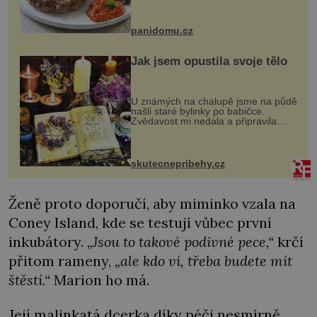
snazšího. Pljeskavica (10 porcí)
Možná jste ji ochutnali na dovolené v
bývalé Jugoslávii, lze ji vi...
panidomu.cz
Jak jsem opustila svoje tělo
U známých na chalupě jsme na půdě
našli staré bylinky po babičce.
Zvědavost mi nedala a připravila
jsem si z nich lektvar… Zimní pobyt
na chalupě se pro mě vlastní vinou
změnil v děsivý zážitek, na kt...
skutecnepribehy.cz
Ženě proto doporučí, aby miminko vzala na
Coney Island, kde se testují vůbec první
inkubátory.
„Jsou to takové podivné pece,“
krčí
přitom rameny,
„ale kdo ví, třeba budete mít
štěstí.“
Marion ho má.
Její malinkatá dcerka díky péči nesmírně