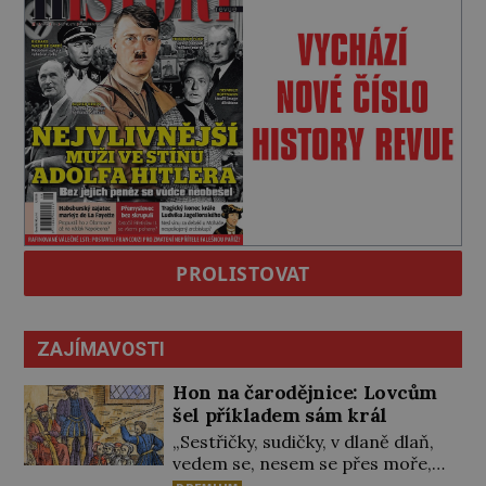
PROLISTOVAT
ZAJÍMAVOSTI
Hon na čarodějnice: Lovcům
šel příkladem sám král
„Sestřičky, sudičky, v dlaně dlaň,
vedem se, nesem se přes moře,
pláň, kouzlo teď točme kol a kol.“