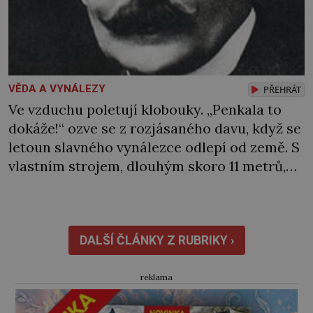
VĚDA A VYNÁLEZY
PŘEHRÁT
Ve vzduchu poletují klobouky. „Penkala to
dokáže!“ ozve se z rozjásaného davu, když se
letoun slavného vynálezce odlepí od země. S
vlastním strojem, dlouhým skoro 11 metrů,
vzlétne jen o pár let později než bratři
Wrightové. Ti jsou také jeho největším
vzorem. Když Eduard Penkala (1871–1922),
rodák z Liptovského Mikuláše, v pouhých 50
DALŠÍ ČLÁNKY Z RUBRIKY ›
letech umírá na zápal […]
reklama