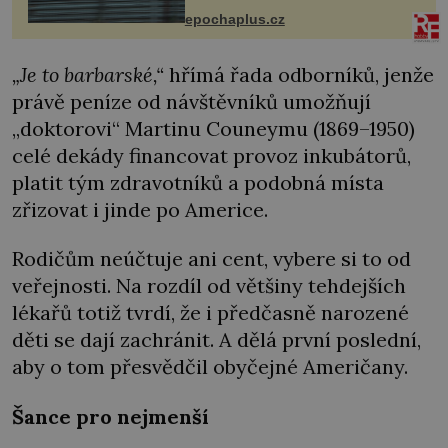
života. Dnes nepochopiteln...
epochaplus.cz
„Je to barbarské,“
hřímá řada odborníků, jenže
právě peníze od návštěvníků umožňují
„doktorovi“ Martinu Couneymu (1869–1950)
celé dekády financovat provoz inkubátorů,
platit tým zdravotníků a podobná místa
zřizovat i jinde po Americe.
Rodičům neúčtuje ani cent, vybere si to od
veřejnosti. Na rozdíl od většiny tehdejších
lékařů totiž tvrdí, že i předčasně narozené
děti se dají zachránit. A dělá první poslední,
aby o tom přesvědčil obyčejné Američany.
Šance pro nejmenší