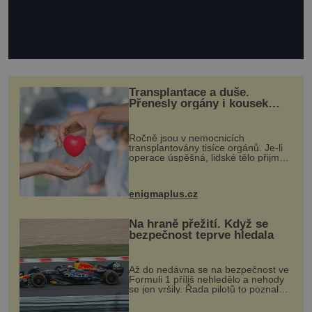
Transplantace a duše.
Přenesly orgány i kousek
osobnosti dárce?
Ročně jsou v nemocnicích
transplantovány tisíce orgánů. Je-li
operace úspěšná, lidské tělo přijme
darovaný orgán za své a pacient
může vést plnohodnotný život. Ale co
když při transplantaci nepřijímám...
enigmaplus.cz
Na hraně přežití. Když se
bezpečnost teprve hledala
Až do nedávna se na bezpečnost ve
Formuli 1 příliš nehledělo a nehody
se jen vršily. Řada pilotů to poznala
na vlastní kůži, často s trvalými
následky nebo bohužel i ztrátou