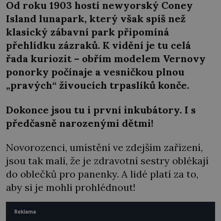
Od roku 1903 hostí newyorský Coney
Island lunapark, který však spíš než
klasický zábavní park připomíná
přehlídku zázraků. K vidění je tu celá
řada kuriozit – obřím modelem Vernovy
ponorky počínaje a vesničkou plnou
„pravých“ živoucích trpaslíků konče.
Dokonce jsou tu i první inkubátory. I s
předčasně narozenými dětmi!
Novorozenci, umístění ve zdejším zařízení,
jsou tak malí, že je zdravotní sestry oblékají
do oblečků pro panenky. A lidé platí za to,
aby si je mohli prohlédnout!
Reklama