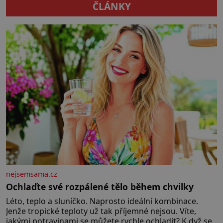
z dnes naprosto samozřejmých
Okouzlí ho […]
ČLÁNKY
kuchyňských spotřebičů.
Používáme je v našich kuchyních
denně, ale víme vůbec, jak a kdy
vznikly a kdo je pro svět objevil?
[…]
nejsemsama.cz
Ochlaďte své rozpálené tělo během chvilky
Léto, teplo a sluníčko. Naprosto ideální kombinace.
Jenže tropické teploty už tak příjemné nejsou. Víte,
jakými potravinami se můžete rychle ochladit? K dyž se