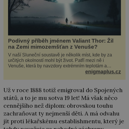
Podivný příběh jménem Valiant Thor: Žil
na Zemi mimozemšťan z Venuše?
V naší Sluneční soustavě je několik míst, kde by za
určitých okolností mohl být život. Patří mezi ně i
Venuše, která by navzdory extrémním teplotám a
smrtícímu složení atmosféry teoreticky mohla ukrývat
enigmaplus.cz
životní formy. Potvrzovat to má i podivný příběh muže
jménem Valiant Thor. Opravdu šlo o mimozem
Už v roce 1888 totiž emigroval do Spojených
států, a to je mu sotva 19 let! Má však něco
cennějšího než diplom: obrovskou touhu
zachraňovat ty nejmenší děti. A má odvahu
jít proti lékařskému establishmentu, který je
tehdy považuje za nehodné záchrany.