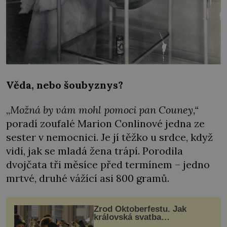
Věda, nebo šoubyznys?
„
Možná by vám mohl pomoci pan Couney,“
poradí zoufalé Marion Conlinové jedna ze
sester v nemocnici. Je jí těžko u srdce, když
vidí, jak se mladá žena trápí. Porodila
dvojčata tři měsíce před termínem – jedno
mrtvé, druhé vážící asi 800 gramů.
Zrod Oktoberfestu. Jak
královská svatba
odstartovala největší pivní