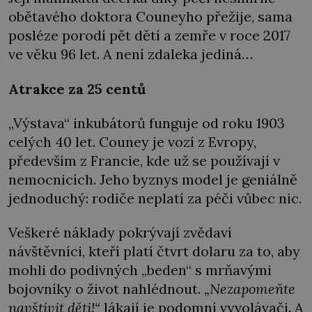
obětavého doktora Couneyho přežije, sama
posléze porodí pět dětí a zemře v roce 2017
ve věku 96 let. A není zdaleka jediná…
Atrakce za 25 centů
„Výstava“ inkubátorů funguje od roku 1903
celých 40 let. Couney je vozí z Evropy,
především z Francie, kde už se používají v
nemocnicích. Jeho byznys model je geniálně
jednoduchý: rodiče neplatí za péči vůbec nic.
Veškeré náklady pokrývají zvědaví
návštěvníci, kteří platí čtvrt dolaru za to, aby
mohli do podivných „beden“ s mrňavými
bojovníky o život nahlédnout.
„Nezapomeňte
navštívit děti!“
lákají je podomní vyvolávači. A