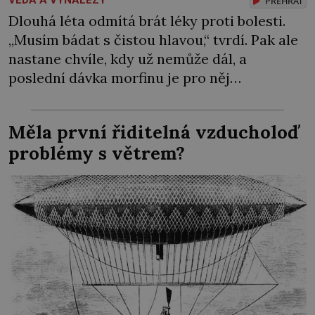
VĚDA A VYNÁLEZY
PŘEHRÁT
Dlouhá léta odmítá brát léky proti bolesti.
„Musím bádat s čistou hlavou,“ tvrdí. Pak ale
nastane chvíle, kdy už nemůže dál, a
poslední dávka morfinu je pro něj
vysvobozením. Původ zakladatele
psychoanalýzy Sigmunda Freuda (†1939) je
Měla první řiditelná vzducholoď
vskutku internacionální. Na svět přichází 6.
problémy s větrem?
května 1856 v moravském Příboru v německy
mluvící rodině původem z polské Haliče. Už
v dětství […]