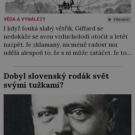
VĚDA A VYNÁLEZY
PŘEHRÁT
I když fouká slabý větřík, Giffard se
nedokáže se svou vzducholodí otočit a letět
nazpět. Je zklamaný, nicméně radost mu
udělá alespoň to, že s ní může zatáčet. Je to
pro něj důkaz, že plně řiditelná vzducholoď
není hloupým výmyslem. Chce to jen víc
Dobyl slovenský rodák svět
času a peněz, aby ji byl schopen sestrojit…
svými tužkami?
Síla páry ho […]