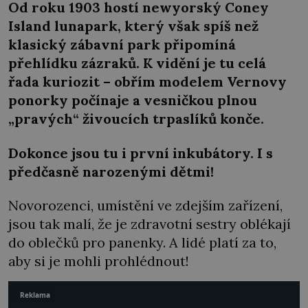
Od roku 1903 hostí newyorský Coney
Island lunapark, který však spíš než
klasický zábavní park připomíná
přehlídku zázraků. K vidění je tu celá
řada kuriozit – obřím modelem Vernovy
ponorky počínaje a vesničkou plnou
„pravých“ živoucích trpaslíků konče.
Dokonce jsou tu i první inkubátory. I s
předčasně narozenými dětmi!
Novorozenci, umístění ve zdejším zařízení,
jsou tak malí, že je zdravotní sestry oblékají
do oblečků pro panenky. A lidé platí za to,
aby si je mohli prohlédnout!
Reklama