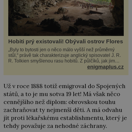
Hobiti prý existovali! Obývali ostrov Flores
„Byly to bytosti jen o něco málo vyšší než průměrný
stůl,“ právě tak charakterizuje anglický spisovatel J. R.
R. Tolkien smyšlenou rasu hobitů. Z půlčíků, jak jim
říká, následně udělá hlavní hrdiny svých slavných
enigmaplus.cz
fantasy knih. Podobné bytosti prý ovšem naši planetu
opravdu kdysi obývaly. Šlo o naše
Už v roce 1888 totiž emigroval do Spojených
států, a to je mu sotva 19 let! Má však něco
cennějšího než diplom: obrovskou touhu
zachraňovat ty nejmenší děti. A má odvahu
jít proti lékařskému establishmentu, který je
tehdy považuje za nehodné záchrany.