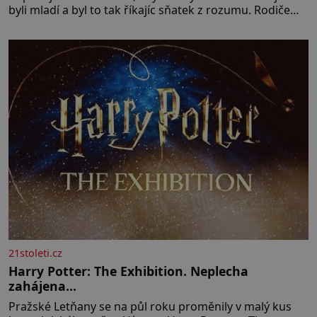
byli mladí a byl to tak říkajíc sňatek z rozumu. Rodiče
nás dali dohromady, Toník byl dobře zaopatřený mladý
muž. Manželství nám oběma moc nesvědčilo, brzy jsme
zjistili, že
21stoleti.cz
Harry Potter: The Exhibition. Neplecha
zahájena…
Pražské Letňany se na půl roku proměnily v malý kus