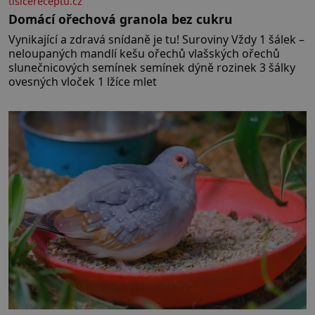
tisicereceptu.cz
Domácí ořechová granola bez cukru
Vynikající a zdravá snídaně je tu! Suroviny Vždy 1 šálek –
neloupaných mandlí kešu ořechů vlašských ořechů
slunečnicových semínek semínek dýně rozinek 3 šálky
ovesných vloček 1 lžíce mlet