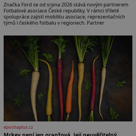
Značka Ford se od srpna 2026 stává novým partnerem
Fotbalové asociace České republiky. V rámci tříleté
spolupráce zajistí mobilitu asociace, reprezentačních
týmů i českého fotbalu v regionech. Partner
epochaplus.cz
Mrkev není jen oranžová. Její neuvěřitelný