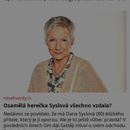
paměti lovíte název knížky, kterou jste nedávno přečetli.
Je to opravdu tak, s věkem jako kdyby se paměť
rozhodla stávkovat. Cvičte
nasehvezdy.cz
Osamělá herečka Syslová všechno vzdala?
Nedávno se povídalo, že má Dana Syslová (80) blízkého
přítele, který je jí oporou. Ale je to ještě vůbec pravda? V
posledních dnech čím dál častěji mluví o svém odchodu.