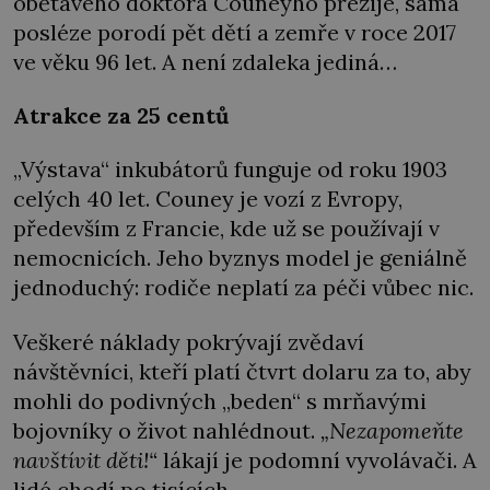
obětavého doktora Couneyho přežije, sama
posléze porodí pět dětí a zemře v roce 2017
ve věku 96 let. A není zdaleka jediná…
Atrakce za 25 centů
„Výstava“ inkubátorů funguje od roku 1903
celých 40 let. Couney je vozí z Evropy,
především z Francie, kde už se používají v
nemocnicích. Jeho byznys model je geniálně
jednoduchý: rodiče neplatí za péči vůbec nic.
Veškeré náklady pokrývají zvědaví
návštěvníci, kteří platí čtvrt dolaru za to, aby
mohli do podivných „beden“ s mrňavými
bojovníky o život nahlédnout.
„Nezapomeňte
navštívit děti!“
lákají je podomní vyvolávači. A
lidé chodí po tisících.