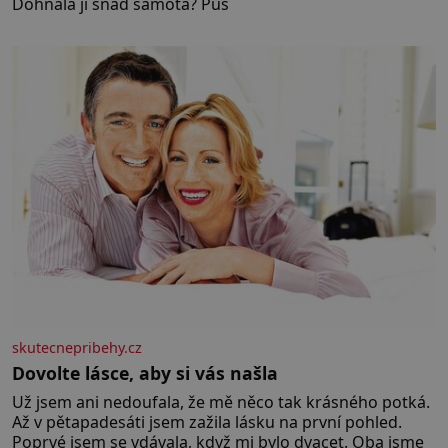
Dohnala ji snad samota? Půs
skutecnepribehy.cz
Dovolte lásce, aby si vás našla
Už jsem ani nedoufala, že mě něco tak krásného potká.
Až v pětapadesáti jsem zažila lásku na první pohled.
Poprvé jsem se vdávala, když mi bylo dvacet. Oba jsme