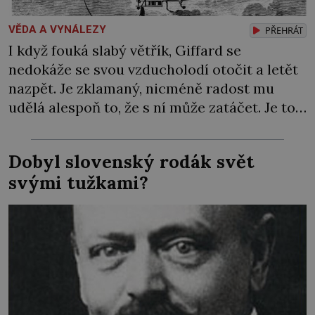
VĚDA A VYNÁLEZY
PŘEHRÁT
I když fouká slabý větřík, Giffard se
nedokáže se svou vzducholodí otočit a letět
nazpět. Je zklamaný, nicméně radost mu
udělá alespoň to, že s ní může zatáčet. Je to
pro něj důkaz, že plně řiditelná vzducholoď
není hloupým výmyslem. Chce to jen víc
Dobyl slovenský rodák svět
času a peněz, aby ji byl schopen sestrojit…
svými tužkami?
Síla páry ho […]