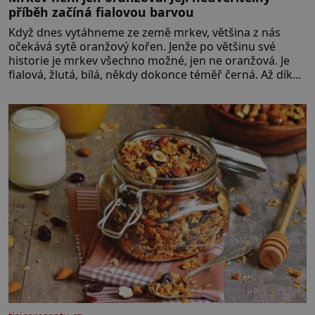
příběh začíná fialovou barvou
Když dnes vytáhneme ze země mrkev, většina z nás
očekává sytě oranžový kořen. Jenže po většinu své
historie je mrkev všechno možné, jen ne oranžová. Je
fialová, žlutá, bílá, někdy dokonce téměř černá. Až díky
stovkám let pečlivého šlechtění se z ní stává zelenina,
bez které si českou zahradu ani nedokážeme
představit. Její příběh je