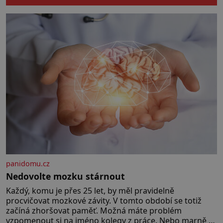
kuchyňských spotřebičů.
Používáme je v našich kuchyních
denně, ale víme vůbec, jak a kdy
vznikly a kdo je pro svět objevil?
[…]
panidomu.cz
Nedovolte mozku stárnout
Každý, komu je přes 25 let, by měl pravidelně
procvičovat mozkové závity. V tomto období se totiž
začíná zhoršovat paměť. Možná máte problém
vzpomenout si na jméno kolegy z práce. Nebo marně v