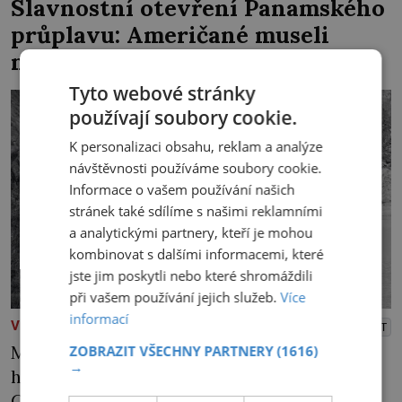
Slavnostní otevření Panamského
průplavu: Američané museli
nejdřív porazit moskyty
Tyto webové stránky
používají soubory cookie.
K personalizaci obsahu, reklam a analýze
návštěvnosti používáme soubory cookie.
Informace o vašem používání našich
stránek také sdílíme s našimi reklamními
a analytickými partnery, kteří je mohou
kombinovat s dalšími informacemi, které
jste jim poskytli nebo které shromáždili
při vašem používání jejich služeb.
Více
informací
VĚDA A VYNÁLEZY
PŘEHRÁT
Měla to být sláva se vším všudy. Lavice pro
ZOBRAZIT VŠECHNY PARTNERY
(1616)
→
hosty z celého světa však zejí prázdnotou.
Cestu nákladní lodi SS Ancon právě