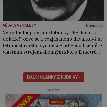
VĚDA A VYNÁLEZY
PŘEHRÁT
Ve vzduchu poletují klobouky. „Penkala to
dokáže!“ ozve se z rozjásaného davu, když se
letoun slavného vynálezce odlepí od země. S
vlastním strojem, dlouhým skoro 11 metrů,
vzlétne jen o pár let později než bratři
Wrightové. Ti jsou také jeho největším
vzorem. Když Eduard Penkala (1871–1922),
rodák z Liptovského Mikuláše, v pouhých 50
DALŠÍ ČLÁNKY Z RUBRIKY ›
letech umírá na zápal […]
reklama