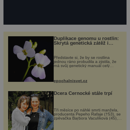
Duplikace genomu u rostlin:
Skrytá genetická zátěž i
evoluční výhoda
Představte si, že by se rostlina
jednou ráno probudila a zjistila, že
má svůj genetický manuál celý
dvakrát. Přesně to se občas v
přírodě stane – a podle nového
výzkumu to může být pro druhy
epochalnisvet.cz
vstupenka...
Dcera Černocké stále trpí
Tři měsíce po náhlé smrti manžela,
producenta Pepeho Rafaje (†53), se
zpěvačka Barbora Vaculíková (45),
dcera Petry Černocké (75), poprvé
ozvala veřejnosti. Na sociální síti