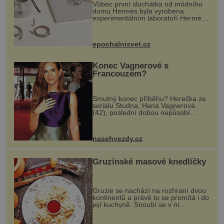
Vůbec první sluchátka od módního
domu Hermès byla vyrobena
experimentálním laboratoří Hermès
Ateliers Horizons. Elegantní gadget
si vyžádal dva roky vývoje a chlubí
se ručně šitou hovězí kůží a
epochalnisvet.cz
kovový...
Konec Vagnerové s
Francouzem?
Smutný konec příběhu? Herečka ze
seriálu Studna, Hana Vagnerová
(42), poslední dobou nepůsobí
nejšťastněji. Ačkoli časy její anorexie
jsou už dávno pryč a opět se pyšnila
ženskými křivkami, najednou s...
nasehvezdy.cz
Gruzínské masové knedlíčky
Gruzie se nachází na rozhraní dvou
kontinentů a právě to se promítá i do
její kuchyně. Snoubí se v ní
evropské a asijské chutě a díky tomu
vznikají rozmanité a chuťově bohaté