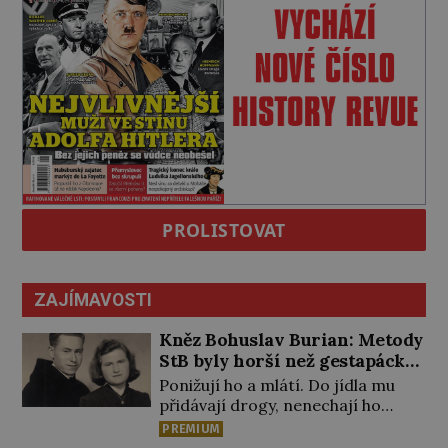
PROLISTOVAT
ZAJÍMAVOSTI
Kněz Bohuslav Burian: Metody
StB byly horší než gestapácké
trýznění
Ponižují ho a mlátí. Do jídla mu
přidávají drogy, nenechají ho
pořádně vyspat a smrtí vyhrožují i
PREMIUM
jeho nejbližším. Burian kruté