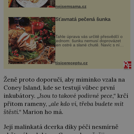
pokrmy, které rozhodně st...
nejsemsama.cz
Šťavnatá pečená šunka
Tahle úprava vás určitě přesvědčí o
jednom: šunku nemusí doprovázet
jen ostré a slané chutě. Navíc s ní
nakrmíte poměrně hodně hladových
krků. Ingredience sádlo 3 kg šunky
vcelku 3 stroužky česneku hl...
tisicereceptu.cz
Ženě proto doporučí, aby miminko vzala na
Coney Island, kde se testují vůbec první
inkubátory.
„Jsou to takové podivné pece,“
krčí
přitom rameny,
„ale kdo ví, třeba budete mít
štěstí.“
Marion ho má.
Její malinkatá dcerka díky péči nesmírně