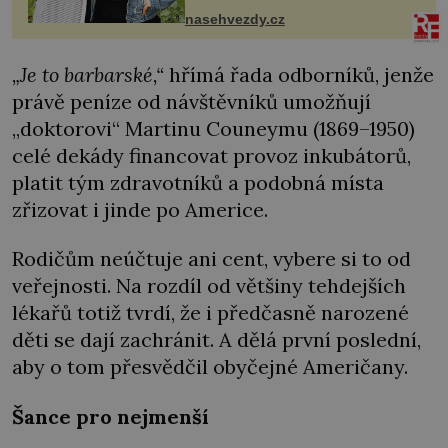
sdílela, že se snaží fung...
nasehvezdy.cz
„Je to barbarské,“
hřímá řada odborníků, jenže
právě peníze od návštěvníků umožňují
„doktorovi“ Martinu Couneymu (1869–1950)
celé dekády financovat provoz inkubátorů,
platit tým zdravotníků a podobná místa
zřizovat i jinde po Americe.
Rodičům neúčtuje ani cent, vybere si to od
veřejnosti. Na rozdíl od většiny tehdejších
lékařů totiž tvrdí, že i předčasně narozené
děti se dají zachránit. A dělá první poslední,
aby o tom přesvědčil obyčejné Američany.
Šance pro nejmenší