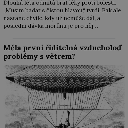
Dlouhá léta odmítá brát léky proti bolesti.
„Musím bádat s čistou hlavou,“ tvrdí. Pak ale
nastane chvíle, kdy už nemůže dál, a
poslední dávka morfinu je pro něj
vysvobozením. Původ zakladatele
psychoanalýzy Sigmunda Freuda (†1939) je
Měla první řiditelná vzducholoď
vskutku internacionální. Na svět přichází 6.
problémy s větrem?
května 1856 v moravském Příboru v německy
mluvící rodině původem z polské Haliče. Už
v dětství […]