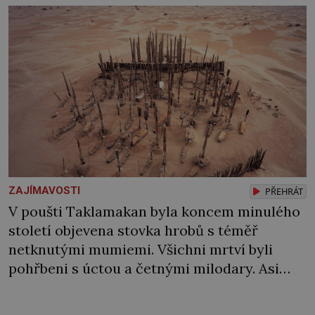
ZAJÍMAVOSTI
PŘEHRÁT
V poušti Taklamakan byla koncem minulého
století objevena stovka hrobů s téměř
netknutými mumiemi. Všichni mrtví byli
pohřbeni s úctou a četnými milodary. Asi
nejvíc přitom vědce zaujal hrob tříměsíčního
chlapečka s modrou filcovou čapkou, z níž se