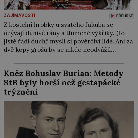
ZAJÍMAVOSTI
PŘEHRÁT
Z kostelní hrobky u svatého Jakuba se
ozývají dunivé rány a tlumené výkřiky. „To
jistě řádí duch,“ myslí si pověrčiví lidé. Ani za
dvě kopy grošů by se nikdo neodvážil
podzemní hrobku otevřít a její poklop tak
raději jen skrápí svěcenou vodou. Za několik
Kněz Bohuslav Burian: Metody
dní divné burácení skutečně ustane. Když o
StB byly horší než gestapácké
mnoho let později hrobku […]
trýznění