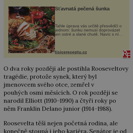
Šťavnatá pečená šunka
Tahle úprava vás určitě přesvědčí o
jednom: šunku nemusí doprovázet
jen ostré a slané chutě. Navíc s ní
nakrmíte poměrně hodně hladových
krků. Ingredience sádlo 3 kg šunky
vcelku 3 stroužky česneku hl...
tisicereceptu.cz
O dva roky později ale postihla Rooseveltovy
tragédie, protože synek, který byl
jmenovcem svého otce, zemřel v
pouhých osmi měsících. O rok později se
narodil Elliott (1910–1990) a čtyři roky po
něm Franklin Delano junior (1914–1988).
Roosevelta těší nejen početná rodina, ale
konečně stoupá i jeho kariéra. Senátor je od