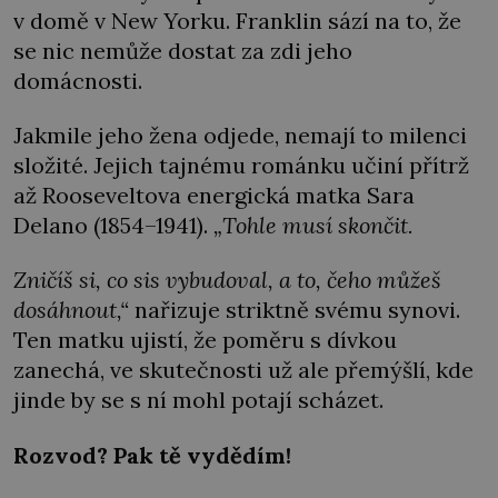
v domě v New Yorku. Franklin sází na to, že
se nic nemůže dostat za zdi jeho
domácnosti.
Jakmile jeho žena odjede, nemají to milenci
složité. Jejich tajnému románku učiní přítrž
až Rooseveltova energická matka Sara
Delano (1854–1941).
„Tohle musí skončit.
Zničíš si, co sis vybudoval, a to, čeho můžeš
dosáhnout,“
nařizuje striktně svému synovi.
Ten matku ujistí, že poměru s dívkou
zanechá, ve skutečnosti už ale přemýšlí, kde
jinde by se s ní mohl potají scházet.
Rozvod? Pak tě vydědím!