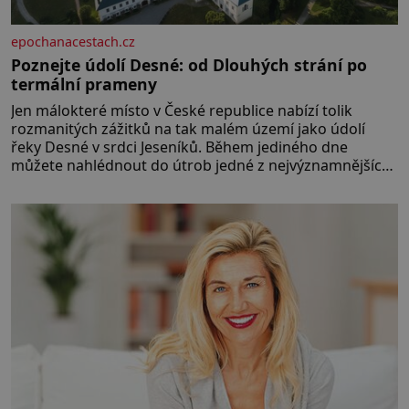
epochanacestach.cz
Poznejte údolí Desné: od Dlouhých strání po
termální prameny
Jen málokteré místo v České republice nabízí tolik
rozmanitých zážitků na tak malém území jako údolí
řeky Desné v srdci Jeseníků. Během jediného dne
můžete nahlédnout do útrob jedné z nejvýznamnějších
vodních elektráren v Evropě, vydat se na horské
hřebeny, projet se na koloběžce a den zakončit
poznáváním památek ve Velkých Losinách nebo v
termálním