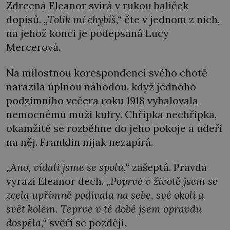
Zdrcená Eleanor svírá v rukou balíček
dopisů.
„Tolik mi chybíš,“
čte v jednom z nich,
na jehož konci je podepsaná Lucy
Mercerová.
Na milostnou korespondenci svého chotě
narazila úplnou náhodou, když jednoho
podzimního večera roku 1918 vybalovala
nemocnému muži kufry. Chřipka nechřipka,
okamžitě se rozběhne do jeho pokoje a udeří
na něj. Franklin nijak nezapírá.
„Ano, vídali jsme se spolu,“
zašeptá. Pravda
vyrazí Eleanor dech.
„Poprvé v životě jsem se
zcela upřímně podívala na sebe, své okolí a
svět kolem. Teprve v té době jsem opravdu
dospěla,“
svěří se později.