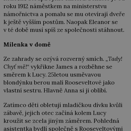
roku 1912 náměstkem na ministerstvu
námořnictva a pomalu se mu otevírají dveře
k ještě vyšším postům. Naopak Eleanor se
v té době musí spíš ze společnosti stáhnout.
Milenka v domě
Ze zahrady se ozývá rozverný smích.
„Tady!
Chyť mě!“
vykřikne James a rozběhne se
směrem k Lucy. 25letou usměvavou
blondýnku berou malí Rooseveltové jako
vlastní sestru. Hlavně Anna si ji oblíbí.
Zatímco děti obletují mladičkou dívku kvůli
zábavě, jejich otec začíná kolem Lucy
kroužit se zcela jiným záměrem. Pohledná
asistentka bydlí společně s Rooseveltovými