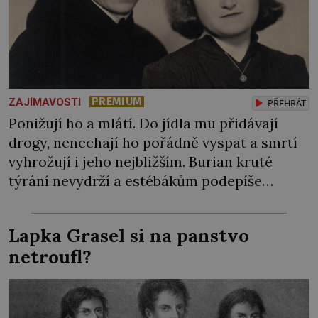
PREMIUM
ZAJÍMAVOSTI
PŘEHRÁT
Ponižují ho a mlátí. Do jídla mu přidávají
drogy, nenechají ho pořádně vyspat a smrtí
vyhrožují i jeho nejbližším. Burian kruté
týrání nevydrží a estébákům podepíše
všechno, co po něm chtějí. Svým podpisem
jim potvrdí také to, že na něj během výslechů
Lapka Grasel si na panstvo
nikdo nevyvíjel fyzický ani psychický nátlak.
netroufl?
Syn brněnského řezníka chce být knězem a
[…]