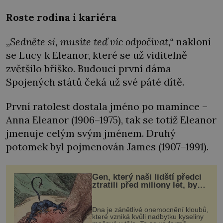
Roste rodina i kariéra
„
Sedněte si, musíte teď víc odpočívat,“
nakloní
se Lucy k Eleanor, které se už viditelně
zvětšilo bříško. Budoucí první dáma
Spojených států čeká už své páté dítě.
První ratolest dostala jméno po mamince –
Anna Eleanor (1906–1975), tak se totiž Eleanor
jmenuje celým svým jménem. Druhý
potomek byl pojmenován James (1907–1991).
Gen, který naši lidští předci
ztratili před miliony let, by
mohl pomoci s léčbou
„nemoci králů“
Dna je zánětlivé onemocnění kloubů,
které vzniká kvůli nadbytku kyseliny