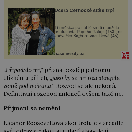
Dcera Černocké stále trpí
Tři měsíce po náhlé smrti manžela,
producenta Pepeho Rafaje (†53), se
zpěvačka Barbora Vaculíková (45),
dcera Petry Černocké (75), poprvé
ozvala veřejnosti. Na sociální síti
sdílela, že se snaží fung...
nasehvezdy.cz
„Připadalo mi,“
přizná později jednomu
blízkému příteli,
„jako by se mi rozestoupila
země pod nohama.“
Rozvod se ale nekoná.
Definitivní rozchod milenců ovšem také ne…
Příjmení se nemění
Eleanor Rooseveltová zkontroluje v zrcadle
svůj odraz a rukou si uhladí vlasy. Je jí