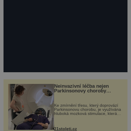
Neinvazivní léčba nejen
Parkinsonovy choroby
pomocí ultrazvukové
„helmy“
Ke zmírnění třesu, který doprovází
Parkinsonovu chorobu, je využívána
hluboká mozková stimulace, která
však vyžaduje vysoce invazivní
zákrok. Ultrazvuk zase není vhodný
k dostatečně přesnému zacílení ...
21stoleti.cz