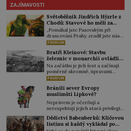
ZAJÍMAVOSTI
Světoběžník Jindřich Hýzrle z
Chodů: Stavové ho měli za
zrádce
„Pomáhal jste Pasovským při
drancování Prahy, zradil jste nás!“
nařknou čeští stavové hlavního
PREMIUM
zbrojmistra zemské hotovosti.
Bratři Kleinové: Stavbu
Jindřich se však zastrašit nenechá.
železnic v monarchii ovládli
Zachová chladnou hlavu a trestu
samouci
unikne. Nicméně cejchu zrádce se
Na začátku je jich šest a začínají
už nezbaví… Tři roky stačily! Škola
poměrně skromně, úpravami
pro něj není. Jindřich Michal
zahrad, rybníků a parků. Postupně
PREMIUM
Hýzrle z Chodů (1575–1665) se v ní
si ale troufnou i na stavbu železnic.
Bránili sever Evropy
nudí. 10letý chlapec chce
Během 40 let vybudují na území
muslimští Lipkové?
procestovat […]
monarchie třetinu všech tratí,
tedy asi 3500 kilometrů! Ohromně
Neprávem je očerňují a
na tom zbohatnou… Podnikavého
nerespektují jejich stará privilegia.
ducha zdědí bratři Kleinové po
A hlavně jim přestali vyplácet
Dědictví Babenberků: Klíčovou
otci Johannovi (1756–1835), který
dohodnutý žold! Lipkové proti
listinu si každý vykládal po
má malý statek na Jesenicku […]
těmto „podrazům“ hlasitě
svém