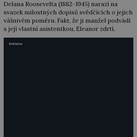
Delana Roosevelta (1882–1945) narazí na
svazek milostných dopisů svědčících o jejich
vášnivém poměru. Fakt, že ji manžel podvádí
s její vlastní asistentkou, Eleanor zdrtí.
Reklama