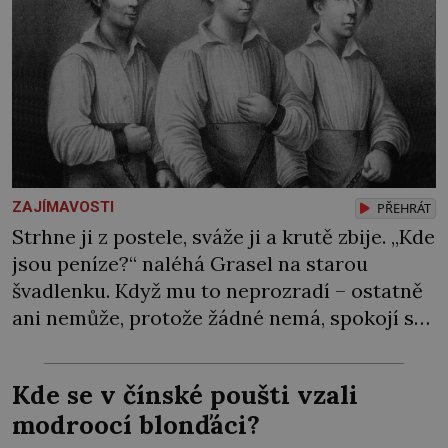
ZAJÍMAVOSTI
PŘEHRÁT
Strhne ji z postele, sváže ji a krutě zbije. „Kde
jsou peníze?“ naléhá Grasel na starou
švadlenku. Když mu to neprozradí – ostatně
ani nemůže, protože žádné nemá, spokojí se
lupič s několika měďáky a štůčky látky.
Zraněná žena pár dní nato umírá. Je to muž
Kde se v čínské poušti vzali
nebývale krutý. Jeho činy budí hrůzu ještě
modroocí blonďáci?
dlouho po jeho smrti […]