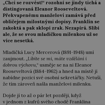
„Chci se rozvést!“ rozohní se jindy tichá a
distingovaná Eleanor Rooseveltová.
Překvapenému manželovi zamává před
obličejem milostnými dopisy. Franklin se
zakoktá a pak sklopí zrak. Nezapírá. Slíbí
ale, že se svou mladičkou milenkou už se
více nesetká.
Mladičká Lucy Mercerová (1891–1948) umí
zaujmout.
„Líbíte se mi, máte vzdělání i
dobrou výchovu,“
usměje se na ni Eleanor
Rooseveltová (1884–1962) a hned na místě jí
nabídne pozici své osobní sekretářky. Netuší,
že tím zároveň našla manželovi milenku.
Dojde jí to až o pár let později, když
v jednom z kufrů svého chodě Franklina