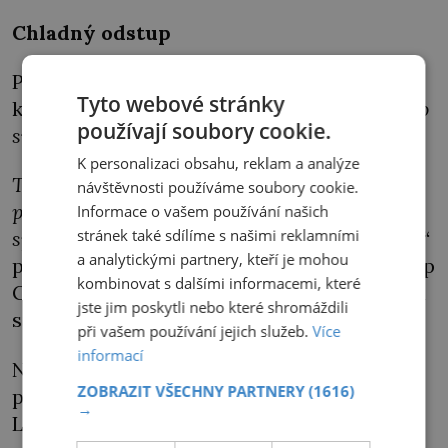
Chladný odstup
První dáma se od té doby věnuje vlastní
Tyto webové stránky
kariéře.
„Už nebyla ochotna zříkat se vlastního
používají soubory cookie.
svébytného života a seberealizace.
K personalizaci obsahu, reklam a analýze
Toužila se věnovat serióznímu zaměstnání a
návštěvnosti používáme soubory cookie.
podílet se na aktivitách, které byly ženě jejího
Informace o vašem používání našich
stránek také sdílíme s našimi reklamními
společenského postavení tradičně zapovězeny,“
a analytickými partnery, kteří je mohou
podotýká současný německý historik Philipp
kombinovat s dalšími informacemi, které
Gassert. S manželem vychází, ale zachovává
jste jim poskytli nebo které shromáždili
si chladný odstup.
při vašem používání jejich služeb.
Více
informací
Nezželí se jí ho ani tehdy, když v roce 1921
ZOBRAZIT VŠECHNY PARTNERY
(1616)
prodělá obrnu a částečně ochrne.
→
Láskyplnými dopisy ho zahrnuje jen jeho