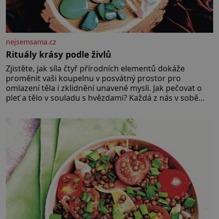
nejsemsama.cz
Rituály krásy podle živlů
Zjistěte, jak síla čtyř přírodních elementů dokáže
proměnit vaši koupelnu v posvátný prostor pro
omlazení těla i zklidnění unavené mysli. Jak pečovat o
pleť a tělo v souladu s hvězdami? Každá z nás v sobě
nese otisk vesmíru, který se projevuje nejen v naší
povaze, ale i v potřebách naší pokožky. Ohnivá znamení
Ženy narozené ve znamení Berana, Lva a Střelce v sobě
nesou žár, odvahu a neutuchající elán. Vaše