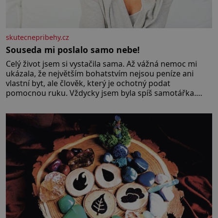
skutecnepribehy.cz
Souseda mi poslalo samo nebe!
Celý život jsem si vystačila sama. Až vážná nemoc mi
ukázala, že největším bohatstvím nejsou peníze ani
vlastní byt, ale člověk, který je ochotný podat
pomocnou ruku. Vždycky jsem byla spíš samotářka.
Nepotřebovala jsem kolem sebe partu kamarádek ani
partnera. Stačily mi knihy, práce a hlavně klid. Hned po
studiích jsem odešla z rodného města,