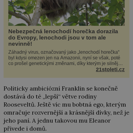
Nebezpečná lenochodí horečka dorazila
do Evropy, lenochodi jsou v tom ale
nevinně!
Záhadný virus, označovaný jako „lenochodí horečka“
byl kdysi omezen jen na Amazonii, nyní se však, poté
co prošel genetickými změnami, díky kterým je silnější,
šíří po celé Americe a první případy se objevily už i v
21stoleti.cz
Evropě. Máme se bát? Virus oropouche (čti oropuče),
jak se odborně nazývá, byl až do
Politicky ambiciózní Franklin se konečně
dostává do té „lepší“ větve rodiny
Rooseveltů. Ještě víc mu bobtná ego, kterým
omračuje rozvernější a krásnější dívky, než je
jeho paní. A jednu takovou mu Eleanor
přivede i domů.