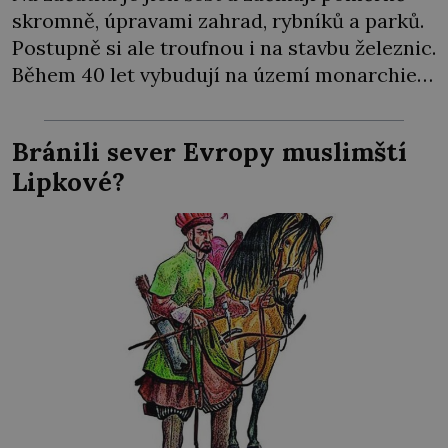
skromně, úpravami zahrad, rybníků a parků.
Postupně si ale troufnou i na stavbu železnic.
Během 40 let vybudují na území monarchie
třetinu všech tratí, tedy asi 3500 kilometrů!
Ohromně na tom zbohatnou… Podnikavého
Bránili sever Evropy muslimští
ducha zdědí bratři Kleinové po otci
Lipkové?
Johannovi (1756–1835), který má malý statek
na Jesenicku […]