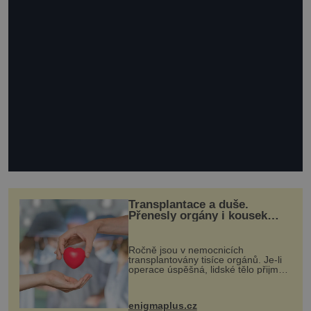
Transplantace a duše.
Přenesly orgány i kousek
osobnosti dárce?
Ročně jsou v nemocnicích
transplantovány tisíce orgánů. Je-li
operace úspěšná, lidské tělo přijme
darovaný orgán za své a pacient
může vést plnohodnotný život. Ale co
když při transplantaci nepřijímám...
enigmaplus.cz