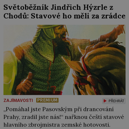
chlapečka s modrou filcovou čapkou, z níž se
Světoběžník Jindřich Hýzrle z
draly blonďaté vlásky. Fakt, že jsou těla
Chodů: Stavové ho měli za zrádce
dávných lidí nesmírně dobře zachovalá,
přičítají odborníci zdejším klimatickým
podmínkám. Sucho, prosolené písky a
extrémně […]
PREMIUM
ZAJÍMAVOSTI
PŘEHRÁT
„Pomáhal jste Pasovským při drancování
Prahy, zradil jste nás!“ nařknou čeští stavové
hlavního zbrojmistra zemské hotovosti.