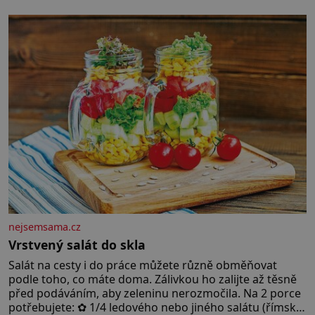
let. Většina lidí vnímá rákos jen jako obyčejnou kulisu
letního koupání. Stačí se však podívat
nejsemsama.cz
Vrstvený salát do skla
Salát na cesty i do práce můžete různě obměňovat
podle toho, co máte doma. Zálivkou ho zalijte až těsně
před podáváním, aby zeleninu nerozmočila. Na 2 porce
potřebujete: ✿ 1/4 ledového nebo jiného salátu (římský