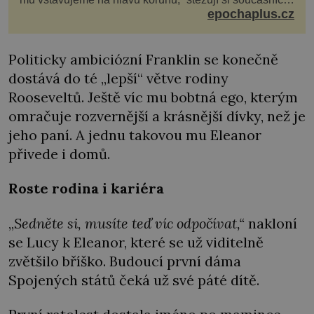
pro které je k neuvěření, že droboučký princ se dnes
epochaplus.cz
stal králem. Otázka za milion, na niž by všichni,
zejména stárnoucí a nemocný král Vl
Politicky ambiciózní Franklin se konečně
dostává do té „lepší“ větve rodiny
Rooseveltů. Ještě víc mu bobtná ego, kterým
omračuje rozvernější a krásnější dívky, než je
jeho paní. A jednu takovou mu Eleanor
přivede i domů.
Roste rodina i kariéra
„
Sedněte si, musíte teď víc odpočívat,“
nakloní
se Lucy k Eleanor, které se už viditelně
zvětšilo bříško. Budoucí první dáma
Spojených států čeká už své páté dítě.