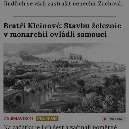
Jindřich se však zastrašit nenechá. Zachová
chladnou hlavu a trestu unikne. Nicméně
cejchu zrádce se už nezbaví… Tři roky
Bratři Kleinové: Stavbu železnic
stačily! Škola pro něj není. Jindřich Michal
v monarchii ovládli samouci
Hýzrle z Chodů (1575–1665) se v ní nudí. 10letý
chlapec chce procestovat […]
PREMIUM
ZAJÍMAVOSTI
PŘEHRÁT
Na začátku je jich šest a začínají poměrně