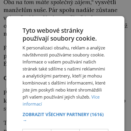
Oba na tom máte společný zájem,“
vysvětlí
manželům suše. Pár spolu nadále zůstane
v domě v New Yorku, z něhož je Lucy
okamžitě vypoklonkována. Co ale manželé už
Tyto webové stránky
nikdy nesdílejí, je společná postel.
používají soubory cookie.
Franklin si své peřiny stěhuje do jiného
K personalizaci obsahu, reklam a analýze
návštěvnosti používáme soubory cookie.
pokoje, protože to je další z podmínek
Informace o vašem používání našich
Eleanor.
stránek také sdílíme s našimi reklamními
a analytickými partnery, kteří je mohou
Chladný odstup
kombinovat s dalšími informacemi, které
jste jim poskytli nebo které shromáždili
První dáma se od té doby věnuje vlastní
při vašem používání jejich služeb.
Více
kariéře.
„Už nebyla ochotna zříkat se vlastního
informací
svébytného života a seberealizace.
ZOBRAZIT VŠECHNY PARTNERY
(1616)
→
Toužila se věnovat serióznímu zaměstnání a
podílet se na aktivitách, které byly ženě jejího