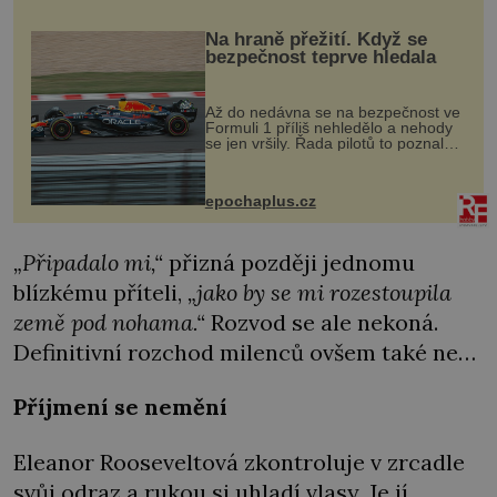
Na hraně přežití. Když se
bezpečnost teprve hledala
Až do nedávna se na bezpečnost ve
Formuli 1 příliš nehledělo a nehody
se jen vršily. Řada pilotů to poznala
na vlastní kůži, často s trvalými
následky nebo bohužel i ztrátou
života. Dnes nepochopiteln...
epochaplus.cz
„Připadalo mi,“
přizná později jednomu
blízkému příteli,
„jako by se mi rozestoupila
země pod nohama.“
Rozvod se ale nekoná.
Definitivní rozchod milenců ovšem také ne…
Příjmení se nemění
Eleanor Rooseveltová zkontroluje v zrcadle
svůj odraz a rukou si uhladí vlasy. Je jí