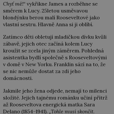
Chyť mě!“
vykřikne James a rozběhne se
směrem k Lucy. 25letou usměvavou
blondýnku berou malí Rooseveltové jako
vlastní sestru. Hlavně Anna si ji oblíbí.
Zatímco děti obletují mladičkou dívku kvůli
zábavě, jejich otec začíná kolem Lucy
kroužit se zcela jiným záměrem. Pohledná
asistentka bydlí společně s Rooseveltovými
v domě v New Yorku. Franklin sází na to, že
se nic nemůže dostat za zdi jeho
domácnosti.
Jakmile jeho žena odjede, nemají to milenci
složité. Jejich tajnému románku učiní přítrž
až Rooseveltova energická matka Sara
Delano (1854–1941).
„Tohle musí skončit.