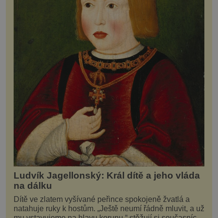
Ludvík Jagellonský: Král dítě a jeho vláda
na dálku
Dítě ve zlatem vyšívané peřince spokojeně žvatlá a
natahuje ruky k hostům. „Ještě neumí řádně mluvit, a už
mu vstavujeme na hlavu korunu,“ stěžují si současníci,