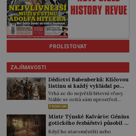
PROLISTOVAT
ZAJÍMAVOSTI
Dědictví Babenberků: Klíčovou
listinu si každý vykládal po
svém
Vrhá se do největší bitevní vřavy.
Náhle se ocitá sám uprostřed
nepřátel. Nikdo z jeho věrných si
PREMIUM
toho ani nepovšiml. Rakouský
Mistr Týnské Kalvárie: Génius
vévoda Fridrich II. padne 15.
gotického řezbářství působil v
června 1246 při střetu s Uhry na
Praze
Litavě. „Tvrdý muž, statečný v boji,
Když ho staroměstští nebo
v úsudku přísný a krutý, chtivý