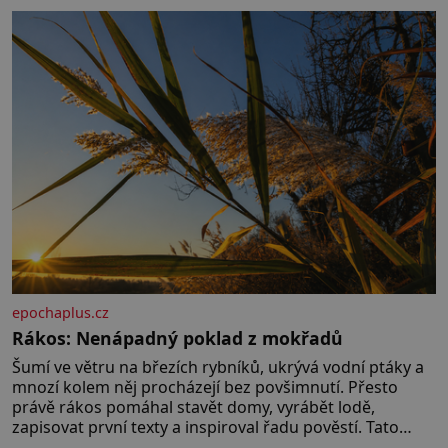
hřebeny, projet se na koloběžce a den zakončit
poznáváním památek ve Velkých Losinách nebo v
termálním
epochaplus.cz
Rákos: Nenápadný poklad z mokřadů
Šumí ve větru na březích rybníků, ukrývá vodní ptáky a
mnozí kolem něj procházejí bez povšimnutí. Přesto
právě rákos pomáhal stavět domy, vyrábět lodě,
zapisovat první texty a inspiroval řadu pověstí. Tato
skromná, ale užitečná rostlina provází člověka už tisíce