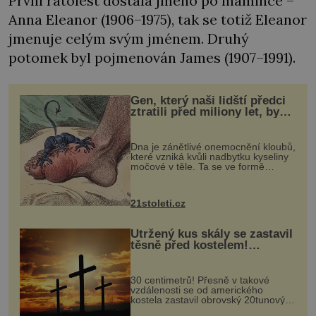
První ratolest dostala jméno po mamince –
Anna Eleanor (1906–1975), tak se totiž Eleanor
jmenuje celým svým jménem. Druhý
potomek byl pojmenován James (1907–1991).
Gen, který naši lidští předci
ztratili před miliony let, by
mohl pomoci s léčbou
„nemoci králů“
Dna je zánětlivé onemocnění kloubů,
které vzniká kvůli nadbytku kyseliny
močové v těle. Ta se ve formě
krystalků ukládá v blízkosti kloubů,
nejčastěji přitom postihuje palce na
nohou, a způsobuje bole...
21stoleti.cz
Utržený kus skály se zastavil
těsně před kostelem!
Ochránila ho boží síla?
30 centimetrů! Přesně v takové
vzdálenosti se od amerického
kostela zastavil obrovský 20tunový
balvan, který se v květnu 2014