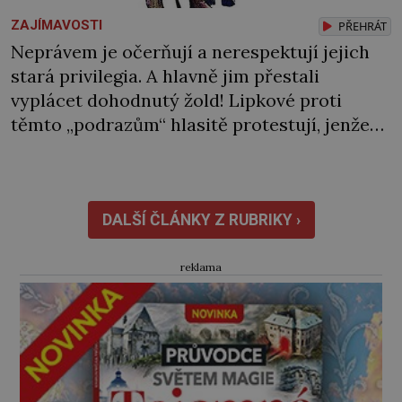
ZAJÍMAVOSTI
PŘEHRÁT
Neprávem je očerňují a nerespektují jejich
stará privilegia. A hlavně jim přestali
vyplácet dohodnutý žold! Lipkové proti
těmto „podrazům“ hlasitě protestují, jenže
spravedlnosti nedosáhnou. Proto se
rozhodnou vypovědět polské koruně
poslušnost a přeběhnou k Osmanům!
V Litvě se na počátku 15. století usazují první
DALŠÍ ČLÁNKY Z RUBRIKY ›
muslimští Tataři. Uprchli ze Zlaté Hordy
(říše rozkládající se ve východní […]
reklama