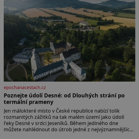
epochanacestach.cz
Poznejte údolí Desné: od Dlouhých strání po
termální prameny
Jen málokteré místo v České republice nabízí tolik
rozmanitých zážitků na tak malém území jako údolí
řeky Desné v srdci Jeseníků. Během jediného dne
můžete nahlédnout do útrob jedné z nejvýznamnějších
vodních elektráren v Evropě, vydat se na horské