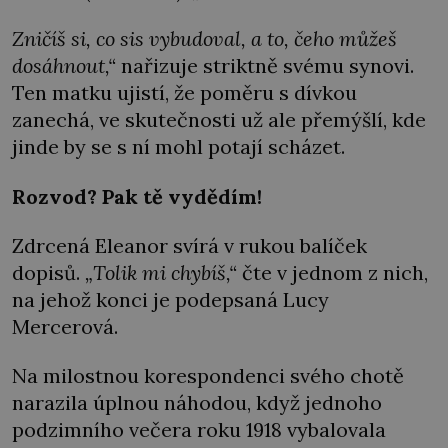
Zničíš si, co sis vybudoval, a to, čeho můžeš
dosáhnout,“
nařizuje striktně svému synovi.
Ten matku ujistí, že poměru s dívkou
zanechá, ve skutečnosti už ale přemýšlí, kde
jinde by se s ní mohl potají scházet.
Rozvod? Pak tě vydědím!
Zdrcená Eleanor svírá v rukou balíček
dopisů.
„Tolik mi chybíš,“
čte v jednom z nich,
na jehož konci je podepsaná Lucy
Mercerová.
Na milostnou korespondenci svého chotě
narazila úplnou náhodou, když jednoho
podzimního večera roku 1918 vybalovala