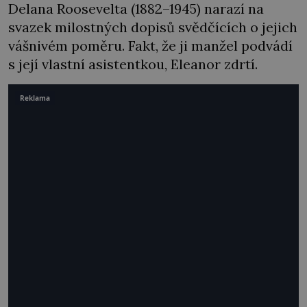
Delana Roosevelta (1882–1945) narazí na
svazek milostných dopisů svědčících o jejich
vášnivém poměru. Fakt, že ji manžel podvádí
s její vlastní asistentkou, Eleanor zdrtí.
Reklama