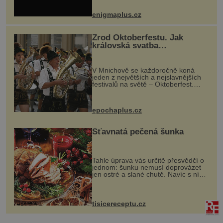
nečekaně odtrhl od nedaleké skály
při její demolici. Podle místních stojí
enigmaplus.cz
...
Zrod Oktoberfestu. Jak
královská svatba
odstartovala největší pivní
festival světa
V Mnichově se každoročně koná
jeden z největších a nejslavnějších
festivalů na světě – Oktoberfest.
Každý rok přiláká miliony
návštěvníků, kteří si vychutnávají
pivo, tradiční jídlo a bavorskou
epochaplus.cz
kultur...
Šťavnatá pečená šunka
Tahle úprava vás určitě přesvědčí o
jednom: šunku nemusí doprovázet
jen ostré a slané chutě. Navíc s ní
nakrmíte poměrně hodně hladových
krků. Ingredience sádlo 3 kg šunky
vcelku 3 stroužky česneku hl...
tisicereceptu.cz