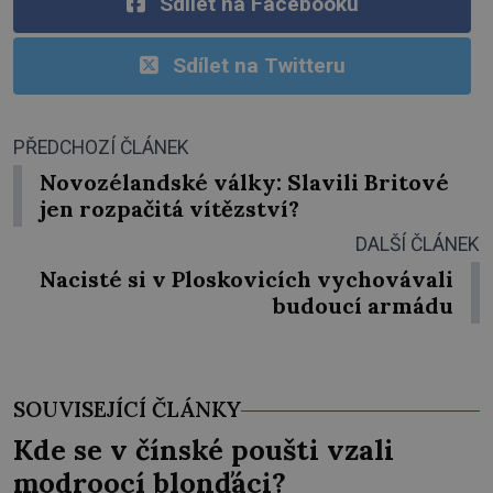
Sdílet na Facebooku
Sdílet na Twitteru
PŘEDCHOZÍ ČLÁNEK
Novozélandské války: Slavili Britové
jen rozpačitá vítězství?
DALŠÍ ČLÁNEK
Nacisté si v Ploskovicích vychovávali
budoucí armádu
SOUVISEJÍCÍ ČLÁNKY
Kde se v čínské poušti vzali
modroocí blonďáci?