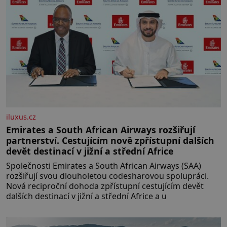
umístění ve zdejším zařízení, jsou
[…]
iluxus.cz
Emirates a South African Airways rozšiřují
partnerství. Cestujícím nově zpřístupní dalších
devět destinací v jižní a střední Africe
Společnosti Emirates a South African Airways (SAA)
rozšiřují svou dlouholetou codesharovou spolupráci.
Nová reciproční dohoda zpřístupní cestujícím devět
dalších destinací v jižní a střední Africe a u