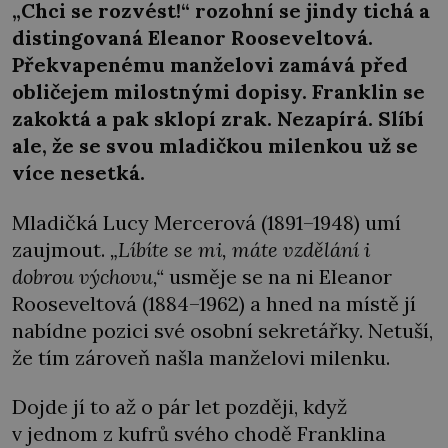
„Chci se rozvést!“ rozohní se jindy tichá a
distingovaná Eleanor Rooseveltová.
Překvapenému manželovi zamává před
obličejem milostnými dopisy. Franklin se
zakoktá a pak sklopí zrak. Nezapírá. Slíbí
ale, že se svou mladičkou milenkou už se
více nesetká.
Mladičká Lucy Mercerová (1891–1948) umí
zaujmout.
„Líbíte se mi, máte vzdělání i
dobrou výchovu,“
usměje se na ni Eleanor
Rooseveltová (1884–1962) a hned na místě jí
nabídne pozici své osobní sekretářky. Netuší,
že tím zároveň našla manželovi milenku.
Dojde jí to až o pár let později, když
v jednom z kufrů svého chodě Franklina