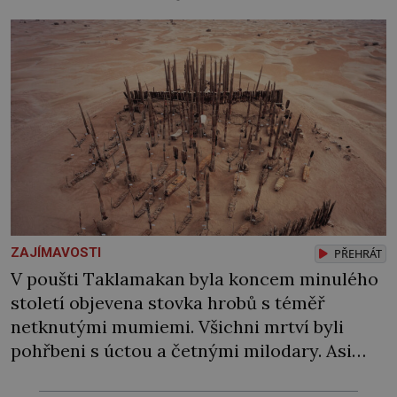
ZAJÍMAVOSTI
PŘEHRÁT
V poušti Taklamakan byla koncem minulého
století objevena stovka hrobů s téměř
netknutými mumiemi. Všichni mrtví byli
pohřbeni s úctou a četnými milodary. Asi
nejvíc přitom vědce zaujal hrob tříměsíčního