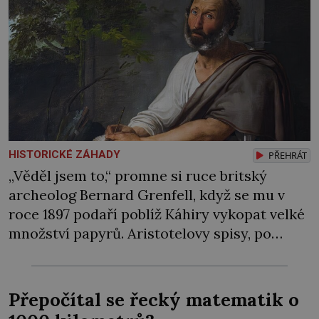
HISTORICKÉ ZÁHADY
PŘEHRÁT
„Věděl jsem to,“ promne si ruce britský
archeolog Bernard Grenfell, když se mu v
roce 1897 podaří poblíž Káhiry vykopat velké
množství papyrů. Aristotelovy spisy, po
nichž tak vehementně pátrá, mezi nimi však
nejsou. Po těch jako by se slehla zem. Na
čele filozofa Aristotela (384–322 př. n. l.) se
Přepočítal se řecký matematik o
rýsují drobné vrásky. Od rána […]