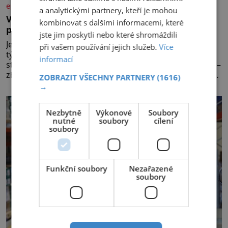
epochalnisvet.cz
a analytickými partnery, kteří je mohou
Včela za celý život vyrobí lžičku medu. Čím je
kombinovat s dalšími informacemi, které
pražský med ze střech tak ceněný?
jste jim poskytli nebo které shromáždili
Její život je krátký. V létě trvá pouhých šest až osm
při vašem používání jejich služeb.
Více
týdnů. Za tu dobu navštíví desetitisíce květů, nalétá
informací
stovky kilometrů a vyrobí přibližně devět gramů medu –
zhruba jednu čajovou lžičku. Sama o sobě se může zdát
ZOBRAZIT VŠECHNY PARTNERY
(1616)
bezvýznamná. Teprve když se spojí s dalšími desítkami
→
tisíc příslušnic svého včelstva, vznikne jeden z
nejdokonalejších organismů
Nezbytně
Výkonové
Soubory
nutné
soubory
cílení
soubory
Funkční soubory
Nezařazené
soubory