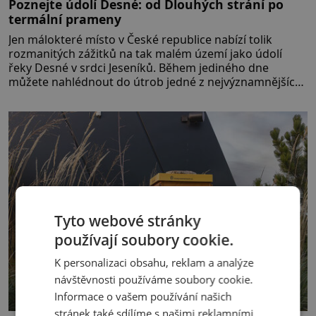
Poznejte údolí Desné: od Dlouhých strání po
termální prameny
Jen málokteré místo v České republice nabízí tolik
rozmanitých zážitků na tak malém území jako údolí
řeky Desné v srdci Jeseníků. Během jediného dne
můžete nahlédnout do útrob jedné z nejvýznamnějších
vodních elektráren v Evropě, vydat se na horské
hřebeny, projet se na koloběžce a den zakončit
poznáváním památek ve Velkých Losinách nebo v
termálním
Tyto webové stránky
používají soubory cookie.
K personalizaci obsahu, reklam a analýze
návštěvnosti používáme soubory cookie.
Informace o vašem používání našich
stránek také sdílíme s našimi reklamními