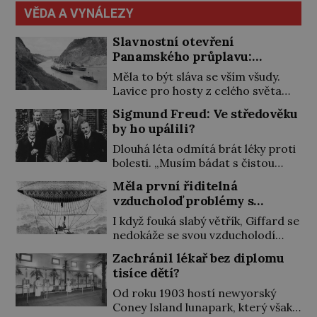
podepíše všechno, co po něm
[…]
VĚDA A VYNÁLEZY
chtějí. Svým podpisem jim potvrdí
také to, že na něj během výslechů
Slavnostní otevření
nikdo nevyvíjel fyzický ani
Panamského průplavu:
psychický nátlak. Syn brněnského
Američané museli nejdřív
Měla to být sláva se vším všudy.
řezníka chce být knězem a […]
porazit moskyty
Lavice pro hosty z celého světa
však zejí prázdnotou. Cestu
Sigmund Freud: Ve středověku
nákladní lodi SS Ancon právě
by ho upálili?
otevřeným Panamským průplavem
sleduje jen hrstka přítomných.
Dlouhá léta odmítá brát léky proti
Svět vstoupil do války, lidé proto o
bolesti. „Musím bádat s čistou
jednu z největších staveb v
hlavou,“ tvrdí. Pak ale nastane
Měla první řiditelná
dějinách ztrácejí zájem. Byla to
chvíle, kdy už nemůže dál, a
vzducholoď problémy s
bída. Když Američané v roce 1904
poslední dávka morfinu je pro něj
větrem?
převzali od […]
vysvobozením. Původ zakladatele
I když fouká slabý větřík, Giffard se
psychoanalýzy Sigmunda Freuda
nedokáže se svou vzducholodí
(†1939) je vskutku internacionální.
otočit a letět nazpět. Je zklamaný,
Zachránil lékař bez diplomu
Na svět přichází 6. května 1856
nicméně radost mu udělá alespoň
tisíce dětí?
v moravském Příboru v německy
to, že s ní může zatáčet. Je to pro
mluvící rodině původem z polské
něj důkaz, že plně řiditelná
Od roku 1903 hostí newyorský
Haliče. Už v dětství […]
vzducholoď není hloupým
Coney Island lunapark, který však