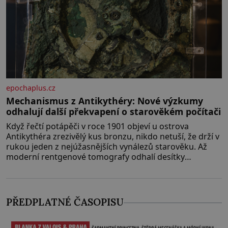
epochaplus.cz
Mechanismus z Antikythéry: Nové výzkumy
odhalují další překvapení o starověkém počítači
Když řečtí potápěči v roce 1901 objeví u ostrova
Antikythéra zrezivělý kus bronzu, nikdo netuší, že drží v
rukou jeden z nejúžasnějších vynálezů starověku. Až
moderní rentgenové tomografy odhalí desítky
ozubených kol ukrytých uvnitř. Mechanismus z
Antikythéry je dnes považován za nejstarší známý
analogový počítač na světě. Přesto ani po více než sto
letech výzkumu
PŘEDPLATNÉ ČASOPISU