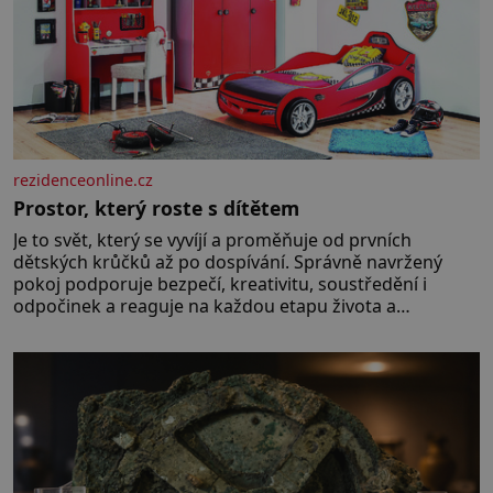
rezidenceonline.cz
Prostor, který roste s dítětem
Je to svět, který se vyvíjí a proměňuje od prvních
dětských krůčků až po dospívání. Správně navržený
pokoj podporuje bezpečí, kreativitu, soustředění i
odpočinek a reaguje na každou etapu života a
specifické potřeby dítěte. Pro nejmenší je klíčová
jednoduchost, měkkost a bezpečí, proto by pokoj
miminka měl působit především klidně a útulně.
Předškolní věk je