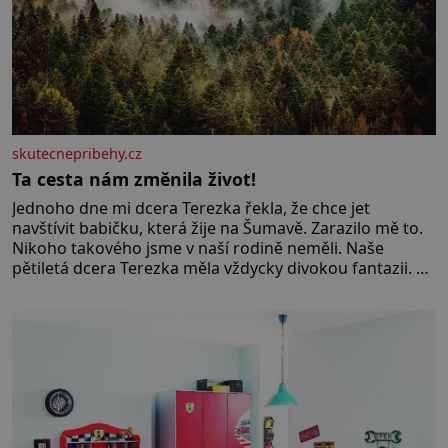
skutecnepribehy.cz
Ta cesta nám změnila život!
Jednoho dne mi dcera Terezka řekla, že chce jet
navštívit babičku, která žije na Šumavě. Zarazilo mě to.
Nikoho takového jsme v naší rodině neměli. Naše
pětiletá dcera Terezka měla vždycky divokou fantazii. Už
odmalička milovala svět pohádek. Každou chvilku mi
říkala, že se jí zdálo o jednorožcích, krásných
princeznách, statečných rytířích a létajících dracích.