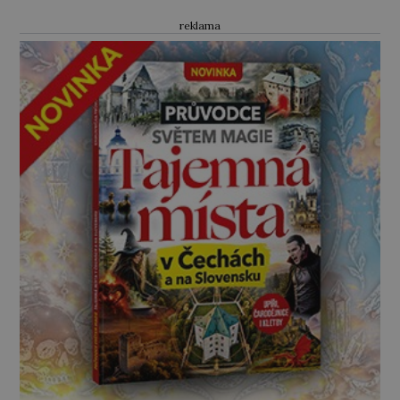
chuť rozměry planety změřit a zaznamenat.
reklama
„Země je hvězdou obíhající kolem ohně,“ míní
antický učenec Aristoteles (384–322 př. n. l.)
a […]