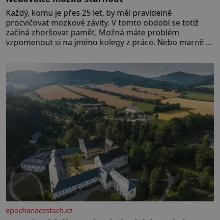
Každý, komu je přes 25 let, by měl pravidelně
procvičovat mozkové závity. V tomto období se totiž
začíná zhoršovat paměť. Možná máte problém
vzpomenout si na jméno kolegy z práce. Nebo marně v
paměti lovíte název knížky, kterou jste nedávno přečetli.
Je to opravdu tak, s věkem jako kdyby se paměť
rozhodla stávkovat. Cvičte
epochanacestach.cz