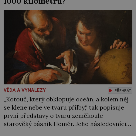
1000 kilometrů?
VĚDA A VYNÁLEZY
PŘEHRÁT
„Kotouč, který obklopuje oceán, a kolem něj
se klene nebe ve tvaru přilby,“ tak popisuje
první představy o tvaru zeměkoule
starověký básník Homér. Jeho následovníci
už přesedlají z kotouče na kouli a dostanou