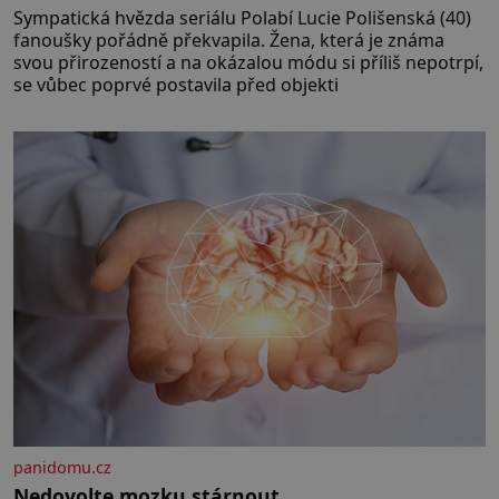
Sympatická hvězda seriálu Polabí Lucie Polišenská (40)
fanoušky pořádně překvapila. Žena, která je známa
svou přirozeností a na okázalou módu si příliš nepotrpí,
se vůbec poprvé postavila před objekti
panidomu.cz
Nedovolte mozku stárnout