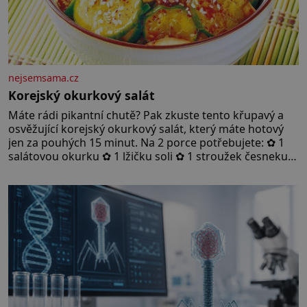
nejsemsama.cz
Korejský okurkový salát
Máte rádi pikantní chutě? Pak zkuste tento křupavý a
osvěžující korejský okurkový salát, který máte hotový
jen za pouhých 15 minut. Na 2 porce potřebujete: ✿ 1
salátovou okurku ✿ 1 lžičku soli ✿ 1 stroužek česneku
✿ 1 lžíci sójové omáčky ✿ 1 lžíci rýžového octa ✿ 1 lžičku
sezamového oleje ✿ 1 lžičku chilli ✿ 1 lžičku cukru ✿ 1
jarní cibulku ✿ 1 lžíci sezamových semínek