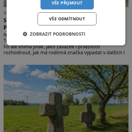
VŠE PŘIJMOUT
iluxus.cz
VŠE ODMÍTNOUT
Stojí v čele značky s historií. Teď ji musím
připravit na dalších třicet let
ZOBRAZIT PODROBNOSTI
Na první pohled by třicáté výročí mohlo být pro
Topnatur hlavně důvodem k oslavám. Lucie Ticháčková
ho ale vnímá jinak, jako závazek i příležitost
rozhodnout, jak má rodinná značka vypadat v dalších l