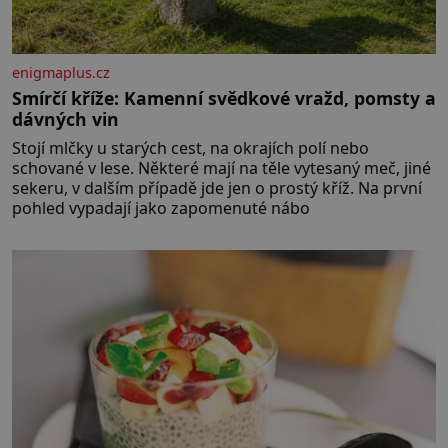
enigmaplus.cz
Smírčí kříže: Kamenní svědkové vražd, pomsty a
dávných vin
Stojí mlčky u starých cest, na okrajích polí nebo
schované v lese. Některé mají na těle vytesaný meč, jiné
sekeru, v dalším případě jde jen o prostý kříž. Na první
pohled vypadají jako zapomenuté nábo