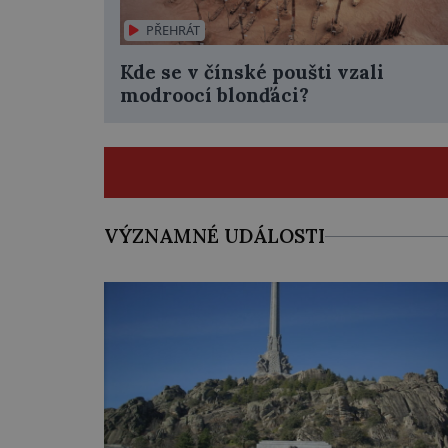
PŘEHRÁT
Kde se v čínské poušti vzali
modroocí blonďáci?
VÝZNAMNÉ UDÁLOSTI