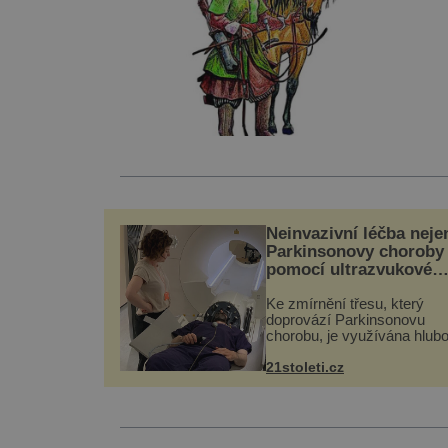
Neinvazivní léčba neje
Parkinsonovy choroby
pomocí ultrazvukové
„helmy“
Ke zmírnění třesu, který
doprovází Parkinsonovu
chorobu, je využívána hlub
mozková stimulace, která 
vyžaduje vysoce invazivní
21stoleti.cz
zákrok. Ultrazvuk zase nen
vhodný k dostatečně přes
zacílení ...