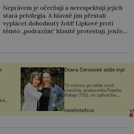
Neprávem je očerňují a nerespektují jejich
stará privilegia. A hlavně jim přestali
vyplácet dohodnutý žold! Lipkové proti
těmto „podrazům“ hlasitě protestují, jenže
spravedlnosti nedosáhnou. Proto se
rozhodnou vypovědět polské koruně
poslušnost a přeběhnou k Osmanům!
V Litvě se na počátku 15. století usazují
první muslimští Tataři. Uprchli ze Zlaté
n
Dcera Černocké stále trpí
Hordy (říše rozkládající se ve východní […]
Tři měsíce po náhlé smrti
manžela, producenta Pepeho
Rafaje (†53), se zpěvačka
Barbora Vaculíková (45), dcera
oká
Petry Černocké (75), poprvé
však
ozvala veřejnosti. Na sociální síti
nasehvezdy.cz
sdílela, že se snaží fung...
í
nému