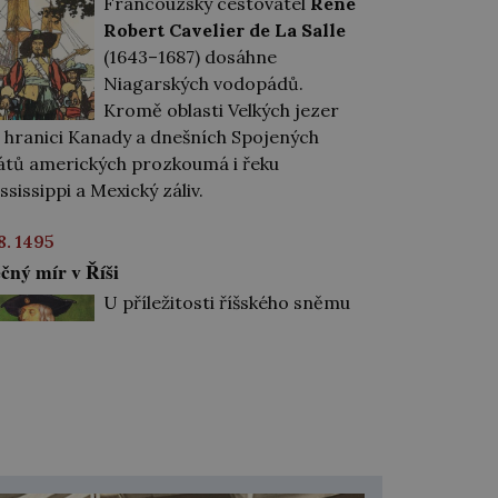
Francouzský cestovatel
René
Robert Cavelier de La Salle
(1643–1687) dosáhne
Niagarských vodopádů.
Kromě oblasti Velkých jezer
 hranici Kanady a dnešních Spojených
átů amerických prozkoumá i řeku
ssissippi a Mexický záliv.
 8. 1495
čný mír v Říši
U příležitosti říšského sněmu
ve Wormsu vyhlásí král
Maxmilián I.
(1459–1519) na
území Svaté říše římské věčný
mír. Ten zakazuje všem
yvatelům řešit spory násilím a nařizuje jim,
y se svého práva domáhali pouze pokojnou
stou. Na dodržování nařízení má dohlížet