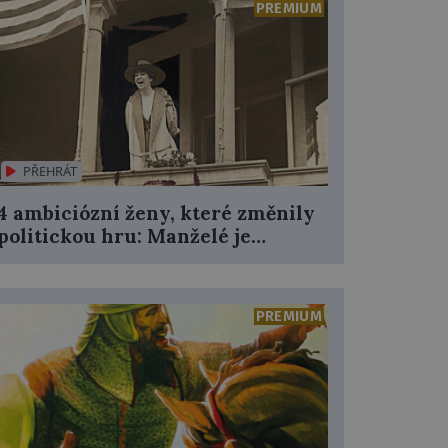
PREMIUM
šský komorní soud.
 8. 480 př. n. l.
cký zázrak u Thermopyl
Na území Řecka vpadla obří
perská armáda. Odhady
hovoří o 70 000–300 000
PŘEHRÁT
mužů. Řekové, kterých se k
4 ambiciózní ženy, které změnily
obraně země, shromáždí asi
politickou hru: Manželé je
00, se jim v čele se spartským králem
posílali do kuchyně marně
eonidem
(†480 př. n. l.) rozhodnou postavit
soutěsce u Thermopyl. První dva dny se
pěšně brání, v noci na třetí den je elitní
PREMIUM
st perské armády ale kvůli zradě obejde
es okolní hory a vpadne jim do zad.
onidas pošle pryč zbytek své armády a se
0 Sparťany, sedmi stovkami Thespijců a
yřmi stovkami bojovníků z Théb brání