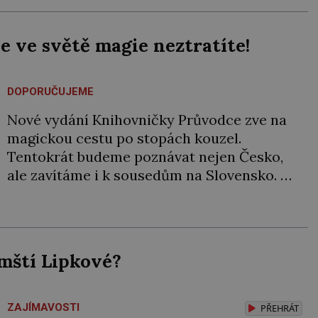
Podnikavého ducha zdědí bratři Kleinové po
otci Johannovi (1756–1835), který má malý
 ve světě magie neztratíte!
statek na Jesenicku […]
DOPORUČUJEME
Nové vydání Knihovničky Průvodce zve na
magickou cestu po stopách kouzel.
Tentokrát budeme poznávat nejen Česko,
ale zavítáme i k sousedům na Slovensko. O
tom, že obě země jsou okouzlující, není
pochyb, brzy ale zjistíte, že čáry jsou v nich
zakořeněny hlouběji, než by se na první
pohled mohlo zdát. Která místa jsou tedy
mští Lipkové?
spojena […]
ZAJÍMAVOSTI
PŘEHRÁT