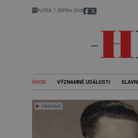
hy byl tajně z amerického zajetí převezen bývalý státní min
PÁTEK 7. SRPNA 2026
ÚVOD
VÝZNAMNÉ UDÁLOSTI
SLAVN
PŘEHRÁT