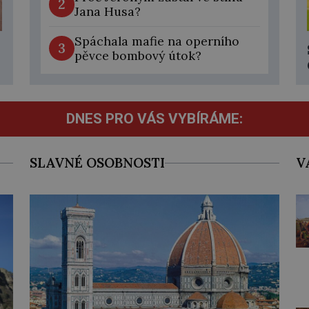
2
po
Jana Husa?
te
me
Spáchala mafie na operního
3
hr
pěvce bombový útok?
mí
ho
hi
DNES PRO VÁS VYBÍRÁME:
Vš
da
vz
SLAVNÉ OSOBNOSTI
V