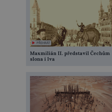
PŘEHRÁT
Maxmilián II. představil Čechům
slona i lva