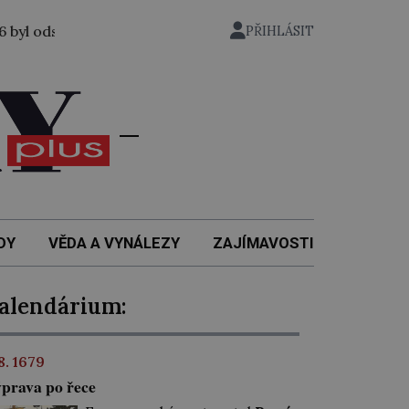
zen k trestu smrti.
7. 8. 1945: Do Prahy byl tajně z amer
PŘIHLÁSIT
DY
VĚDA A VYNÁLEZY
ZAJÍMAVOSTI
alendárium:
 8. 1679
prava po řece