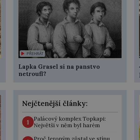
ří
9.
Ře
PŘEHRÁT
Lapka Grasel si na panstvo
netroufl?
70
L
v 
ús
Nejčtenější články:
čá
př
Palácový komplex Topkapi:
Le
1
Největší v něm byl harém
30
čt
Proč Jeroným zůstal ve stínu