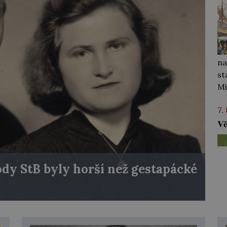
na
st
Mi
7.
Vě
dy StB byly horší než gestapácké
ob
ab
ce