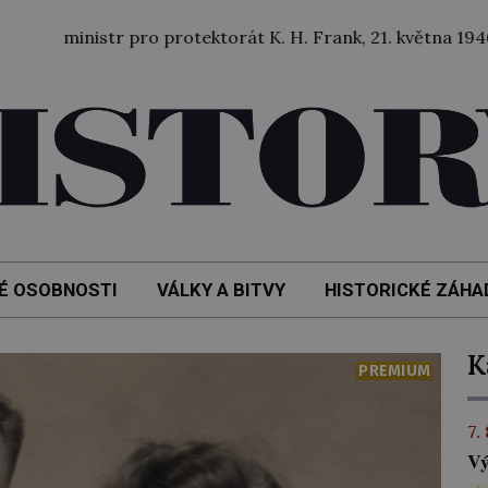
istr pro protektorát K. H. Frank, 21. května 1946 byl odsou
É OSOBNOSTI
VÁLKY A BITVY
HISTORICKÉ ZÁHA
K
PREMIUM
7.
Vý