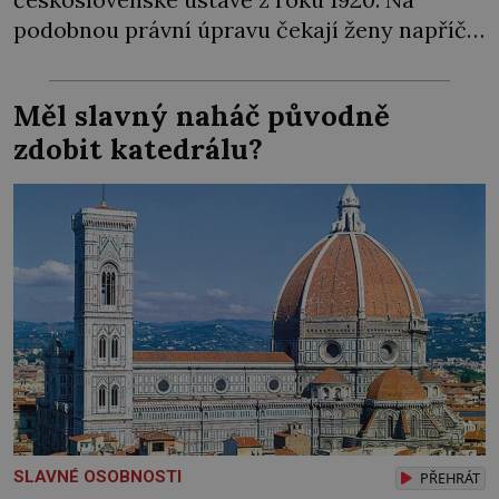
podobnou právní úpravu čekají ženy napříč
celým světem dlouhá léta a často za ni
bojují… Politikaření bylo po dlouhá staletí
Měl slavný naháč původně
výsadou mužů. Samozřejmě, že se v průběhu
zdobit katedrálu?
dějin čas od času objevila nějaká velká
panovnice, ale daly […]
SLAVNÉ OSOBNOSTI
PŘEHRÁT