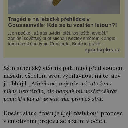
Tragédie na letecké přehlídce v
Goussainville: Kde se tu vzal ten letoun?!
„Jen počkej, až nás uvidíš letět, tos ještě neviděl,“
zahlásí sovětský pilot Michail Kozlov směrem k anglo-
francouzského týmu Concordu. Bude to právě
konkurenční boj, co bude stát za smrtí celé 6členné
epochaplus.cz
posádky Tupoleva Tu-144, zničením několika domů,
usmrcením 8 lidí na zemi (z toho 3 dětí) a 60 váž
Sám athénský státník pak musí před soudem
nasadit všechnu svou výmluvnost na to, aby
ji obhájil.
„Athéňané, nejenže mi tato žena
nikdy nebránila, ale naopak mi nesčetněkrát
pomohla konat skvělá díla pro náš stát.
Dnešní sláva Athén je i její zásluhou,“
pronese
v emotivním projevu se slzami v očích.