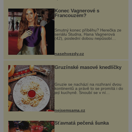
Konec Vagnerové s
Francouzem?
Smutný konec příběhu? Herečka ze
seriálu Studna, Hana Vagnerová
(42), poslední dobou nepůsobí
nejšťastněji. Ačkoli časy její anorexie
jsou už dávno pryč a opět se pyšnila
ženskými křivkami, najednou s...
nasehvezdy.cz
Gruzínské masové knedlíčky
Gruzie se nachází na rozhraní dvou
kontinentů a právě to se promítá i do
její kuchyně. Snoubí se v ní
evropské a asijské chutě a díky tomu
vznikají rozmanité a chuťově bohaté
pokrmy, které rozhodně st...
nejsemsama.cz
Šťavnatá pečená šunka