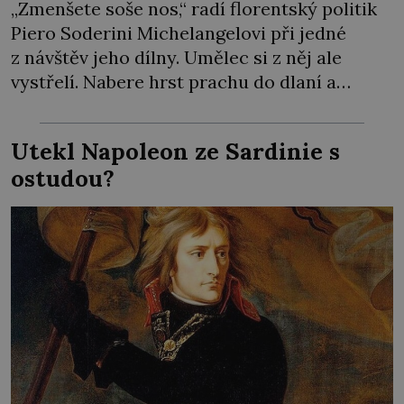
„Zmenšete soše nos,“ radí florentský politik
Piero Soderini Michelangelovi při jedné
z návštěv jeho dílny. Umělec si z něj ale
vystřelí. Nabere hrst prachu do dlaní a
předstírá, že jedinou ranou dláta opravdu
kus nosu odsekl. Přitom se svého díla ve
Utekl Napoleon ze Sardinie s
skutečnosti ani nedotkne. Mluvit do práce si
ostudou?
nenechá – od nikoho! Hrdí Florenťané touží
[…]