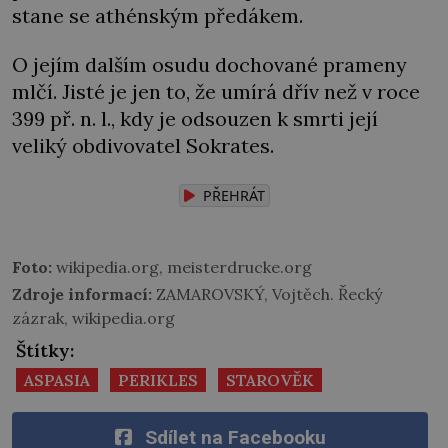
stane se athénským předákem.
O jejím dalším osudu dochované prameny
mlčí. Jisté je jen to, že umírá dřív než v roce
399 př. n. l., kdy je odsouzen k smrti její
veliký obdivovatel Sokrates.
PŘEHRÁT
Foto:
wikipedia.org, meisterdrucke.org
Zdroje informací:
ZAMAROVSKÝ, Vojtěch. Řecký
zázrak, wikipedia.org
Štítky:
ASPASIA
PERIKLES
STAROVĚK
Sdílet na Facebooku