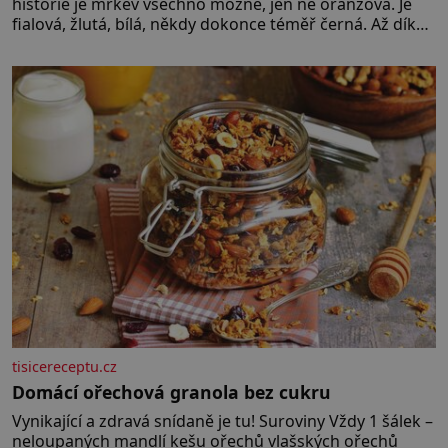
historie je mrkev všechno možné, jen ne oranžová. Je
fialová, žlutá, bílá, někdy dokonce téměř černá. Až díky
stovkám let pečlivého šlechtění se z ní stává zelenina,
bez které si českou zahradu ani nedokážeme
představit. Její příběh je
tisicereceptu.cz
Domácí ořechová granola bez cukru
Vynikající a zdravá snídaně je tu! Suroviny Vždy 1 šálek –
neloupaných mandlí kešu ořechů vlašských ořechů