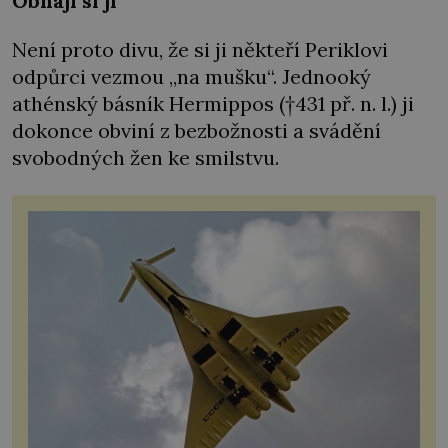
Obhájí si ji
Není proto divu, že si ji někteří Periklovi
odpůrci vezmou „na mušku“. Jednooký
athénský básník Hermippos (†431 př. n. l.) ji
dokonce obviní z bezbožnosti a svádění
svobodných žen ke smilstvu.