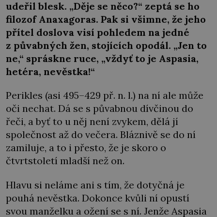
udeřil blesk. „Děje se něco?“ zeptá se ho
filozof Anaxagoras. Pak si všimne, že jeho
přítel doslova visí pohledem na jedné
z půvabných žen, stojících opodál. „Jen to
ne,“ spráskne ruce, „vždyť to je Aspasia,
hetéra, nevěstka!“
Perikles (asi 495–429 př. n. l.) na ní ale může
oči nechat. Dá se s půvabnou dívčinou do
řeči, a byť to u něj není zvykem, dělá jí
společnost až do večera. Bláznivě se do ní
zamiluje, a to i přesto, že je skoro o
čtvrtstoletí mladší než on.
Hlavu si neláme ani s tím, že dotyčná je
pouhá nevěstka. Dokonce kvůli ní opustí
svou manželku a ožení se s ní. Jenže Aspasia