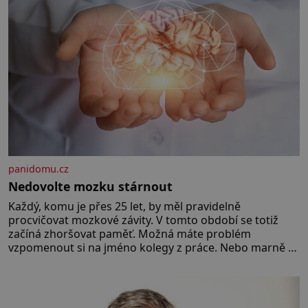
narozenými dětmi! Novorozenci,
umístění ve zdejším zařízení, jsou
[…]
panidomu.cz
Nedovolte mozku stárnout
Každý, komu je přes 25 let, by měl pravidelně
procvičovat mozkové závity. V tomto období se totiž
začíná zhoršovat paměť. Možná máte problém
vzpomenout si na jméno kolegy z práce. Nebo marně v
paměti lovíte název knížky, kterou jste nedávno přečetli.
Je to opravdu tak, s věkem jako kdyby se paměť
rozhodla stávkovat. Cvičte