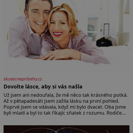
skutecnepribehy.cz
Dovolte lásce, aby si vás našla
Už jsem ani nedoufala, že mě něco tak krásného potká.
Až v pětapadesáti jsem zažila lásku na první pohled.
Poprvé jsem se vdávala, když mi bylo dvacet. Oba jsme
byli mladí a byl to tak říkajíc sňatek z rozumu. Rodiče
nás dali dohromady, Toník byl dobře zaopatřený mladý
muž. Manželství nám oběma moc nesvědčilo, brzy jsme
zjistili, že