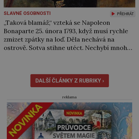
SLAVNÉ OSOBNOSTI
PŘEHRÁT
„Taková blamáž,“ vzteká se Napoleon
Bonaparte 25. února 1793, když musí rychle
zmizet zpátky na loď. Děla nechává na
ostrově. Sotva stihne utéct. Nechybí mnoho
a rozzuření Sardiňané by ho zajali. Naštěstí
se za neúspěch nakonec najde jiný viník…
Francouzská flotila pod velením admirála
Laurenta Trugueta (1752‒1839) vyplouvá
DALŠÍ ČLÁNKY Z RUBRIKY ›
v únoru 1793 z Toulonu. Mezi posádkou […]
reklama