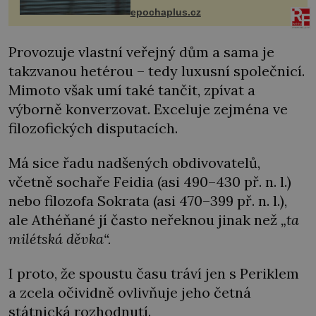
života. Dnes nepochopiteln...
epochaplus.cz
Provozuje vlastní veřejný dům a sama je
takzvanou hetérou – tedy luxusní společnicí.
Mimoto však umí také tančit, zpívat a
výborně konverzovat. Exceluje zejména ve
filozofických disputacích.
Má sice řadu nadšených obdivovatelů,
včetně sochaře Feidia (asi 490–430 př. n. l.)
nebo filozofa Sokrata (asi 470–399 př. n. l.),
ale Athéňané jí často neřeknou jinak než
„ta
milétská děvka“.
I proto, že spoustu času tráví jen s Periklem
a zcela očividně ovlivňuje jeho četná
státnická rozhodnutí.