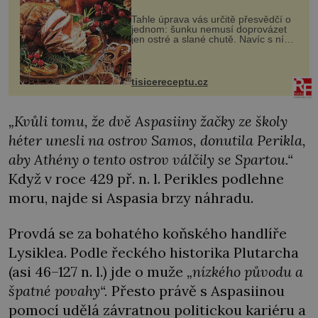
Tahle úprava vás určitě přesvědčí o
jednom: šunku nemusí doprovázet
jen ostré a slané chutě. Navíc s ní
nakrmíte poměrně hodně hladových
krků. Ingredience sádlo 3 kg šunky
vcelku 3 stroužky česneku hl...
tisicereceptu.cz
„Kvůli tomu, že dvě Aspasiiny žačky ze školy
héter unesli na ostrov Samos, donutila Perikla,
aby Athény o tento ostrov válčily se Spartou.“
Když v roce 429 př. n. l. Perikles podlehne
moru, najde si Aspasia brzy náhradu.
Provdá se za bohatého koňského handlíře
Lysiklea. Podle řeckého historika Plutarcha
(asi 46–127 n. l.) jde o muže
„nízkého původu a
špatné povahy“.
Přesto právě s Aspasiinou
pomocí udělá závratnou politickou kariéru a