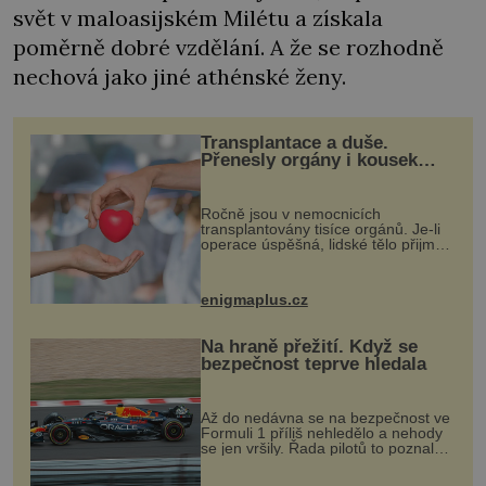
svět v maloasijském Milétu a získala
poměrně dobré vzdělání. A že se rozhodně
nechová jako jiné athénské ženy.
Transplantace a duše.
Přenesly orgány i kousek
osobnosti dárce?
Ročně jsou v nemocnicích
transplantovány tisíce orgánů. Je-li
operace úspěšná, lidské tělo přijme
darovaný orgán za své a pacient
může vést plnohodnotný život. Ale co
když při transplantaci nepřijímám...
enigmaplus.cz
Na hraně přežití. Když se
bezpečnost teprve hledala
Až do nedávna se na bezpečnost ve
Formuli 1 příliš nehledělo a nehody
se jen vršily. Řada pilotů to poznala
na vlastní kůži, často s trvalými
následky nebo bohužel i ztrátou