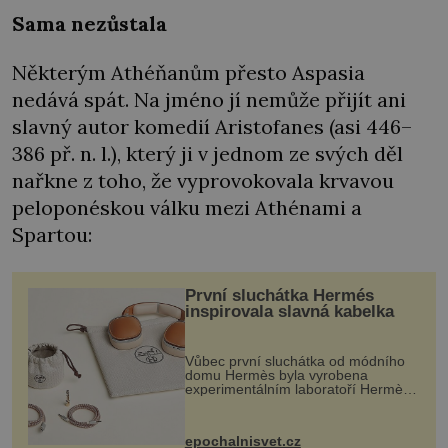
Sama nezůstala
Některým Athéňanům přesto Aspasia
nedává spát. Na jméno jí nemůže přijít ani
slavný autor komedií Aristofanes (asi 446–
386 př. n. l.), který ji v jednom ze svých děl
nařkne z toho, že vyprovokovala krvavou
peloponéskou válku mezi Athénami a
Spartou:
První sluchátka Hermés
inspirovala slavná kabelka
Vůbec první sluchátka od módního
domu Hermès byla vyrobena
experimentálním laboratoří Hermès
Ateliers Horizons. Elegantní gadget
si vyžádal dva roky vývoje a chlubí
se ručně šitou hovězí kůží a
epochalnisvet.cz
kovový...