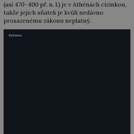
(asi 470–400 př. n. l.) je v Athénách cizinkou,
takže jejich sňatek je kvůli nedávno
prosazenému zákonu neplatný.
Reklama