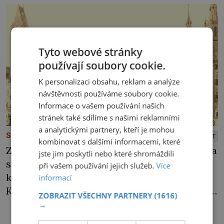
Tyto webové stránky
používají soubory cookie.
K personalizaci obsahu, reklam a analýze
návštěvnosti používáme soubory cookie.
Informace o vašem používání našich
stránek také sdílíme s našimi reklamními
a analytickými partnery, kteří je mohou
SLAVNÉ OSOBNOSTI
PŘEHRÁT
kombinovat s dalšími informacemi, které
Z kráteru na vrcholu sopky šlehají plameny a
jste jim poskytli nebo které shromáždili
stoupá dým. Na jejích strmých úbočích jsou
při vašem používání jejich služeb.
Více
k vidění kamzíci a prohánějí se tu i veverky.
informací
Kupodivu nejde třeba o sicilskou sopku Etnu,
ZOBRAZIT VŠECHNY PARTNERY
(1616)
ale o pražské Staroměstské náměstí. Na jaře
→
1570 zde císař Maxmilián II. pořádá velkolepé