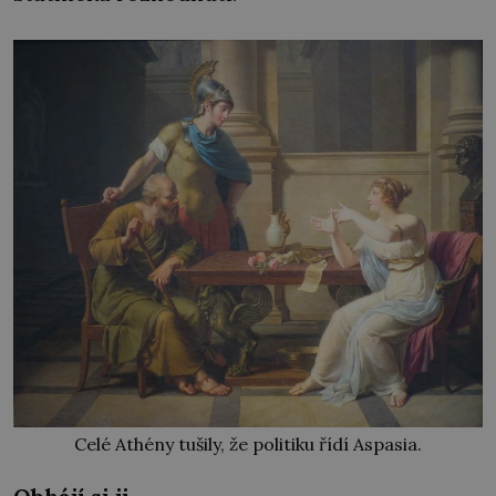
Celé Athény tušily, že politiku řídí Aspasia.