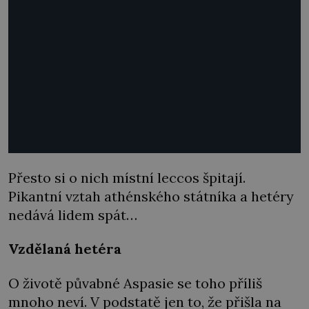
Přesto si o nich místní leccos špitají.
Pikantní vztah athénského státníka a hetéry
nedává lidem spát…
Vzdělaná hetéra
O životě půvabné Aspasie se toho příliš
mnoho neví. V podstatě jen to, že přišla na