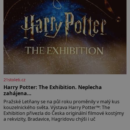
21stoleti.cz
Harry Potter: The Exhibition. Neplecha
zahájena…
Pražské Letňany se na půl roku proměnily v malý kus
kouzelnického světa. Výstava Harry Potter™: The
Exhibition přivezla do Česka originální filmové kostýmy
a rekvizity, Bradavice, Hagridovu chýši i uč