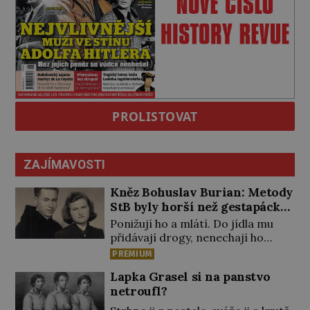
PROLISTOVAT
ZAJÍMAVOSTI
Kněz Bohuslav Burian: Metody
StB byly horší než gestapácké
trýznění
Ponižují ho a mlátí. Do jídla mu
přidávají drogy, nenechají ho
pořádně vyspat a smrtí vyhrožují i
PREMIUM
jeho nejbližším. Burian kruté
Lapka Grasel si na panstvo
týrání nevydrží a estébákům
netroufl?
podepíše všechno, co po něm
chtějí. Svým podpisem jim potvrdí