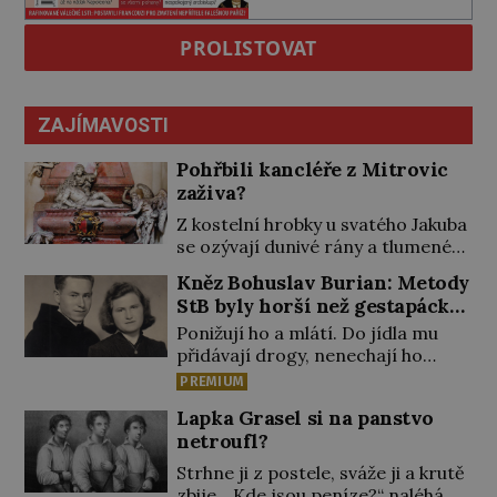
PROLISTOVAT
ZAJÍMAVOSTI
Pohřbili kancléře z Mitrovic
zaživa?
Z kostelní hrobky u svatého Jakuba
se ozývají dunivé rány a tlumené
výkřiky. „To jistě řádí duch,“ myslí si
Kněz Bohuslav Burian: Metody
pověrčiví lidé. Ani za dvě kopy
StB byly horší než gestapácké
grošů by se nikdo neodvážil
trýznění
Ponižují ho a mlátí. Do jídla mu
podzemní hrobku otevřít a její
přidávají drogy, nenechají ho
poklop tak raději jen skrápí
pořádně vyspat a smrtí vyhrožují i
svěcenou vodou. Za několik dní
PREMIUM
jeho nejbližším. Burian kruté
divné burácení skutečně ustane.
Lapka Grasel si na panstvo
týrání nevydrží a estébákům
Když o mnoho let později hrobku
netroufl?
podepíše všechno, co po něm
[…]
chtějí. Svým podpisem jim potvrdí
Strhne ji z postele, sváže ji a krutě
také to, že na něj během výslechů
zbije. „Kde jsou peníze?“ naléhá