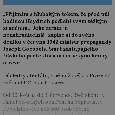
„Přijímám s hlubokým šokem, že před půl
hodinou Heydrich podlehl svým těžkým
zraněním… Jeho ztráta je
nenahraditelná!“ zapíše si do svého
deníku v červnu 1942 ministr propagandy
Joseph Goebbels. Smrt zastupujícího
říšského protektora nacistickými kruhy
otřese.
Důsledky atentátu, k němuž došlo v Praze 27.
května 1942, jsou hrozivé.
Od 30. května do 3. července 1942 skončí v
rámci odvetných opatření na popravišti v
Kobylisích více než 500 osob včetně