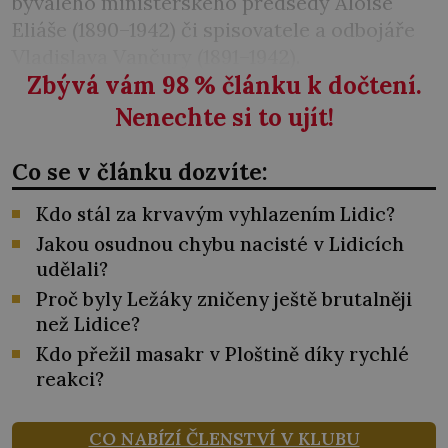
bývalého ministerského předsedy Aloise
Eliáše (1890–1942) či spisovatele a odbojáře
Vladislava Vančury (1891–1942).
Zbývá vám 98
%
článku k dočtení.
Nenechte si to ujít!
Co se v článku dozvíte:
Kdo stál za krvavým vyhlazením Lidic?
Jakou osudnou chybu nacisté v Lidicích
udělali?
Proč byly Ležáky zničeny ještě brutalněji
než Lidice?
Kdo přežil masakr v Ploštině díky rychlé
reakci?
CO NABÍZÍ ČLENSTVÍ V KLUBU