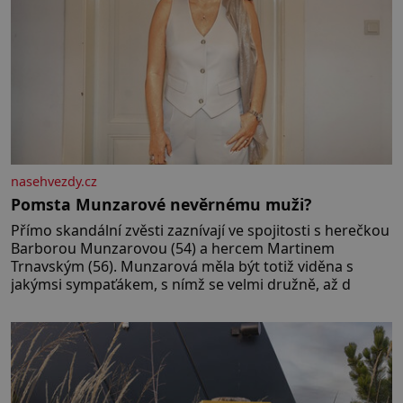
nasehvezdy.cz
Pomsta Munzarové nevěrnému muži?
Přímo skandální zvěsti zaznívají ve spojitosti s herečkou
Barborou Munzarovou (54) a hercem Martinem
Trnavským (56). Munzarová měla být totiž viděna s
jakýmsi sympaťákem, s nímž se velmi družně, až d