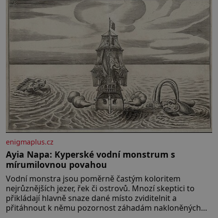
miminka měl působit především klidně a útulně.
Předškolní věk je
enigmaplus.cz
Ayia Napa: Kyperské vodní monstrum s
mírumilovnou povahou
Vodní monstra jsou poměrně častým koloritem
nejrůznějších jezer, řek či ostrovů. Mnozí skeptici to
přikládají hlavně snaze dané místo zviditelnit a
přitáhnout k němu pozornost záhadám nakloněných
turi