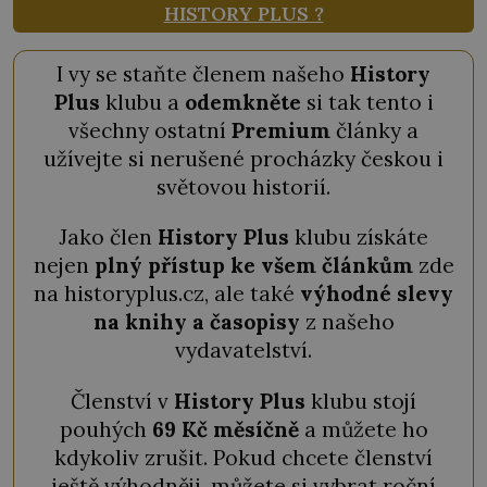
HISTORY PLUS ?
I vy se staňte členem našeho
History
Plus
klubu a
odemkněte
si tak tento i
všechny ostatní
Premium
články a
užívejte si nerušené procházky českou i
světovou historií.
Jako člen
History Plus
klubu získáte
nejen
plný přístup ke všem článkům
zde
na historyplus.cz, ale také
výhodné slevy
na knihy a časopisy
z našeho
vydavatelství.
Členství v
History Plus
klubu stojí
pouhých
69 Kč měsíčně
a můžete ho
kdykoliv zrušit. Pokud chcete členství
ještě výhodněji, můžete si vybrat roční