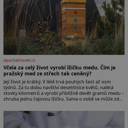
epochalnisvet.cz
Včela za celý život vyrobí lžičku medu. Čím je
pražský med ze střech tak ceněný?
Její život je krátký. V létě trvá pouhých šest až osm
týdnů. Za tu dobu navštíví desetitisíce květů, nalétá
stovky kilometrů a vyrobí přibližně devět gramů medu –
zhruba jednu čajovou lžičku. Sama o sobě se může zdát
bezvýznamná. Teprve když se spojí s dalšími desítkami
tisíc příslušnic svého včelstva, vznikne jeden z
nejdokonalejších organismů