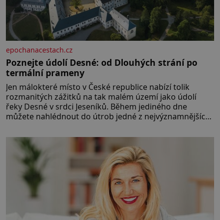
epochanacestach.cz
Poznejte údolí Desné: od Dlouhých strání po
termální prameny
Jen málokteré místo v České republice nabízí tolik
rozmanitých zážitků na tak malém území jako údolí
řeky Desné v srdci Jeseníků. Během jediného dne
můžete nahlédnout do útrob jedné z nejvýznamnějších
vodních elektráren v Evropě, vydat se na horské
hřebeny, projet se na koloběžce a den zakončit
poznáváním památek ve Velkých Losinách nebo v
termálním