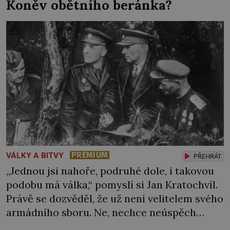
Koněv obětního beránka?
kobky hodili další nebožáky, […]
PREMIUM
VÁLKY A BITVY
PŘEHRÁT
„Jednou jsi nahoře, podruhé dole, i takovou
podobu má válka,“ pomyslí si Jan Kratochvíl.
Právě se dozvěděl, že už není velitelem svého
armádního sboru. Ne, nechce neúspěch
házet na jiné, pocitu křivdy se ale neubrání.