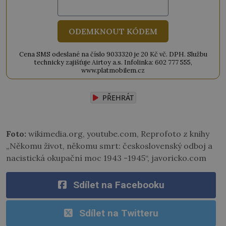
ODEMKNOUT KÓDEM
Cena SMS odeslané na číslo 9033320 je 20 Kč vč. DPH. Službu
technicky zajišťuje Airtoy a.s. Infolinka: 602 777 555,
www.platmobilem.cz
PŘEHRÁT
Foto:
wikimedia.org, youtube.com, Reprofoto z knihy
„Někomu život, někomu smrt: československý odboj a
nacistická okupační moc 1943 -1945“, javoricko.com
Sdílet na Facebooku
Sdílet na Twitteru