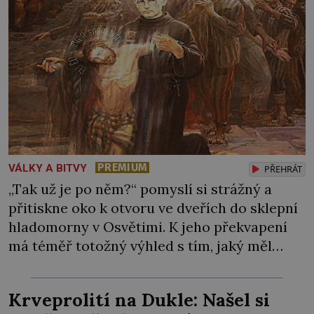
PREMIUM
VÁLKY A BITVY
PŘEHRÁT
„Tak už je po něm?“ pomyslí si strážný a
přitiskne oko k otvoru ve dveřích do sklepní
hladomorny v Osvětimi. K jeho překvapení
má téměř totožný výhled s tím, jaký měl
včera, předevčírem i týden předtím.
Uvězněný kněz zde mlčky sedí na podlaze s
Krveprolití na Dukle: Našel si
blaženým výrazem. Esesáci by ale rádi do