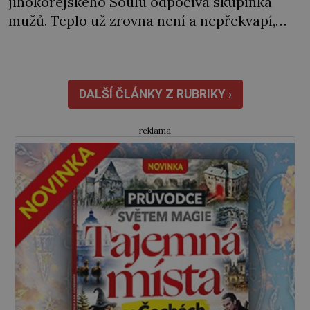
jihokorejského Soulu odpočívá skupinka
mužů. Teplo už zrovna není a nepřekvapí,
když jde někomu pára od pusy. „Co je ale
k čertu tohle?“ Jednoho z nich zaujme
nedaleký teplý vzduch stoupající ze země.
Vydá se na průzkum… Jak se k místu
DALŠÍ ČLÁNKY Z RUBRIKY ›
přibližuje, slyší i sílící neznámé […]
reklama