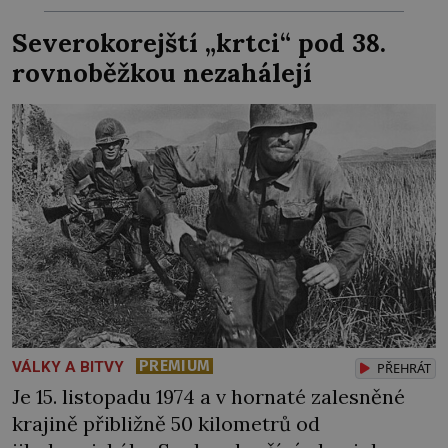
O jeho schopnosti tu ovšem nejde. Sověti
Severokorejští „krtci“ pod 38.
zkrátka musejí najít viníka… Generál
rovnoběžkou nezahálejí
Heliodor Píka (1897–1949), velitel mise
Československé armády […]
PREMIUM
VÁLKY A BITVY
PŘEHRÁT
Je 15. listopadu 1974 a v hornaté zalesněné
krajině přibližně 50 kilometrů od