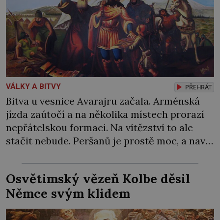
VÁLKY A BITVY
PŘEHRÁT
Bitva u vesnice Avarajru začala. Arménská
jízda zaútočí a na několika místech prorazí
nepřátelskou formaci. Na vítězství to ale
stačit nebude. Peršanů je prostě moc, a navíc
proti vzbouřeným Arménům nasadí tolik
obávané válečné slony! Arménie jako první
Osvětimský vězeň Kolbe děsil
země na světě přijala křesťanství za státní
Němce svým klidem
náboženství. Stalo se tak roku 301 během
vlády arménského krále […]