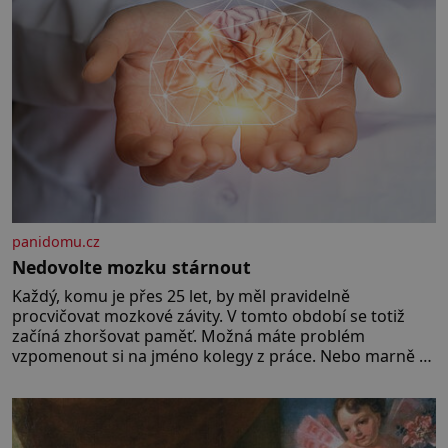
panidomu.cz
Nedovolte mozku stárnout
Každý, komu je přes 25 let, by měl pravidelně
procvičovat mozkové závity. V tomto období se totiž
začíná zhoršovat paměť. Možná máte problém
vzpomenout si na jméno kolegy z práce. Nebo marně v
paměti lovíte název knížky, kterou jste nedávno přečetli.
Je to opravdu tak, s věkem jako kdyby se paměť
rozhodla stávkovat. Cvičte