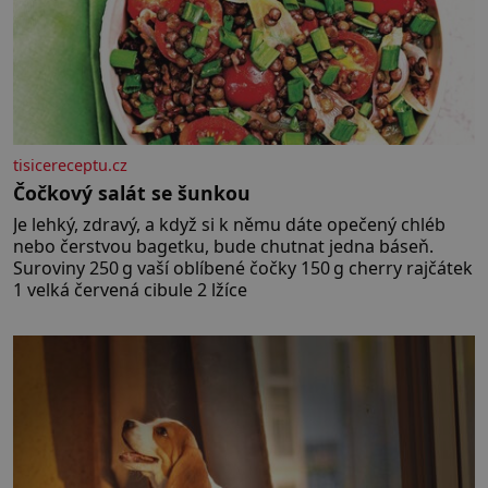
tisicereceptu.cz
Čočkový salát se šunkou
Je lehký, zdravý, a když si k němu dáte opečený chléb
nebo čerstvou bagetku, bude chutnat jedna báseň.
Suroviny 250 g vaší oblíbené čočky 150 g cherry rajčátek
1 velká červená cibule 2 lžíce