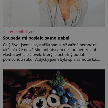
skutecnepribehy.cz
Souseda mi poslalo samo nebe!
Celý život jsem si vystačila sama. Až vážná nemoc mi
ukázala, že největším bohatstvím nejsou peníze ani
vlastní byt, ale člověk, který je ochotný podat
pomocnou ruku. Vždycky jsem byla spíš samotářka.
Nepotřebovala jsem kolem sebe partu kamarádek ani
partnera. Stačily mi knihy, práce a hlavně klid. Hned po
studiích jsem odešla z rodného města,