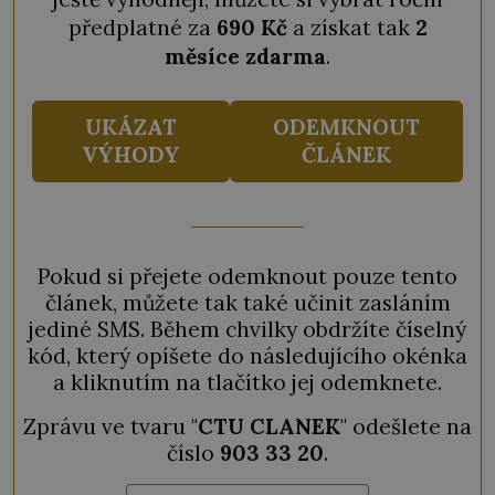
předplatné za
690 Kč
a získat tak
2
měsíce zdarma
.
UKÁZAT
ODEMKNOUT
VÝHODY
ČLÁNEK
Pokud si přejete odemknout pouze tento
článek, můžete tak také učinit zasláním
jediné SMS. Během chvilky obdržíte číselný
kód, který opíšete do následujícího okénka
a kliknutím na tlačítko jej odemknete.
Zprávu ve tvaru "
CTU CLANEK
" odešlete na
číslo
903 33 20
.