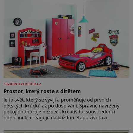
nováčkem, protože do zednářské
rezidenceonline.cz
Prostor, který roste s dítětem
Je to svět, který se vyvíjí a proměňuje od prvních
dětských krůčků až po dospívání. Správně navržený
pokoj podporuje bezpečí, kreativitu, soustředění i
odpočinek a reaguje na každou etapu života a
specifické potřeby dítěte. Pro nejmenší je klíčová
jednoduchost, měkkost a bezpečí, proto by pokoj