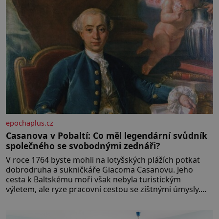
epochaplus.cz
Casanova v Pobaltí: Co měl legendární svůdník
společného se svobodnými zednáři?
V roce 1764 byste mohli na lotyšských plážích potkat
dobrodruha a sukničkáře Giacoma Casanovu. Jeho
cesta k Baltskému moři však nebyla turistickým
výletem, ale ryze pracovní cestou se zištnými úmysly.
Jaký cíl Casanova sledoval, když se například procházel
uličkami lotyšské Rigy? Casanova v Pobaltí kontaktoval
tamní zednářské lóže. Nebyl v této oblasti žádným