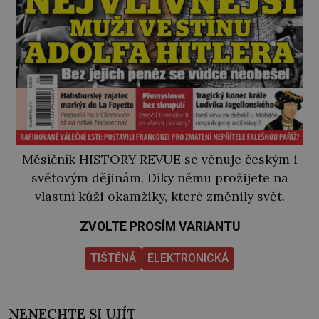
Měsíčník HISTORY REVUE se věnuje českým i
světovým dějinám. Díky němu prožijete na
vlastní kůži okamžiky, které změnily svět.
ZVOLTE PROSÍM VARIANTU
TIŠTĚNÁ
ELEKTRONICKÁ
NENECHTE SI UJÍT