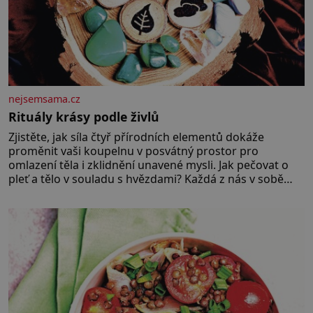
nejsemsama.cz
Rituály krásy podle živlů
Zjistěte, jak síla čtyř přírodních elementů dokáže
proměnit vaši koupelnu v posvátný prostor pro
omlazení těla i zklidnění unavené mysli. Jak pečovat o
pleť a tělo v souladu s hvězdami? Každá z nás v sobě
nese otisk vesmíru, který se projevuje nejen v naší
povaze, ale i v potřebách naší pokožky. Ohnivá znamení
Ženy narozené ve znamení Berana, Lva a Střelce v sobě
nesou žár, odvahu a neutuchající elán. Vaše