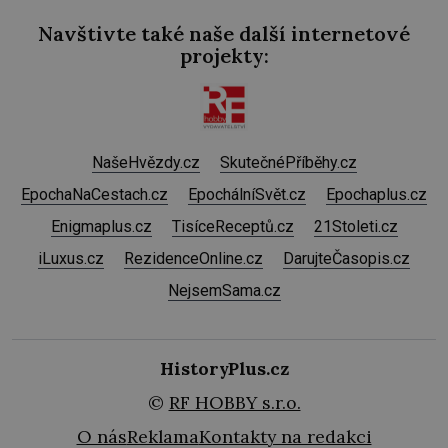
Navštivte také naše další internetové
projekty:
NašeHvězdy.cz
SkutečnéPříběhy.cz
EpochaNaCestach.cz
EpochálníSvět.cz
Epochaplus.cz
Enigmaplus.cz
TisíceReceptů.cz
21Stoleti.cz
iLuxus.cz
RezidenceOnline.cz
DarujteČasopis.cz
NejsemSama.cz
HistoryPlus.cz
©
RF HOBBY s.r.o.
O nás
Reklama
Kontakty na redakci