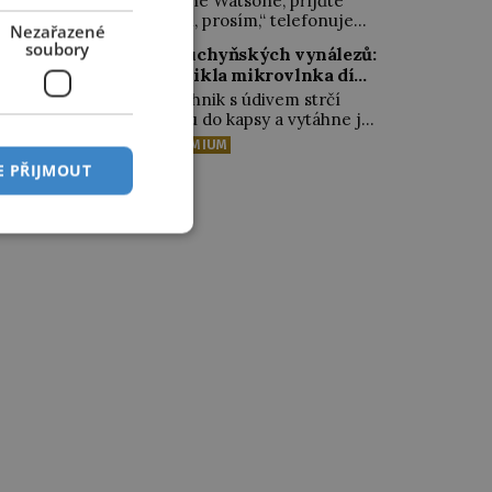
„Pane Watsone, přijďte
Když Eduard Penkala (1871–
trochu zvrtnou. Místo
sem, prosím,“ telefonuje
Nezařazené
1922), rodák z Liptovského
speciální tekuté „bomby“
šéf svému asistentovi do
soubory
Mikuláše, v pouhých 50
5 kuchyňských vynálezů:
řecký architekt vynalezne
vedlejší místnosti. Na
letech umírá na zápal […]
Vznikla mikrovlnka díky
prskající směs, ze které
první pohled na tomto
dnes mají radost děti i
čokoládě?
hovoru není nic
Technik s údivem strčí
jejich rodiče. S „výbušnou
výjimečného. Až na to, že
ruku do kapsy a vytáhne ji
hlínou“ – směsí síry, ledku
je to úplně první telefonní
umazanou od rozteklé
PREMIUM
a dřevěného […]
hovor historie. Rodák ze
čokolády. Jak se mohla tak
E PŘIJMOUT
skotského Edinburghu
najednou rozpustit? Ještě
Alexander Graham Bell
pár minut potrvá, než mu
(1847–1922) má mnoho
dojde, že právě objevil
zájmů. Hraje na klavír,
princip jednoho z dnes
studuje jazyky, ale
naprosto samozřejmých
především ho fascinuje
kuchyňských spotřebičů.
věda. Okouzlí ho […]
Používáme je v našich
kuchyních denně, ale víme
vůbec, jak a kdy vznikly a
kdo je pro svět objevil? […]