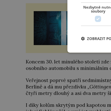
Nezbytně nutn
soubory
Jaké
Na vy
vydáv
majit
zvele
kousk
ZOBRAZIT P
obra
Koncem 30. let minulého století zde
osobního automobilu s minimálním
Veřejnost poprvé spatří sedmimíst
Berlíně a dá mu přezdívku
„Göttingen
čtyři metry dlouhý a asi dva metry š
I díky kolům skrytým pod kapotou má