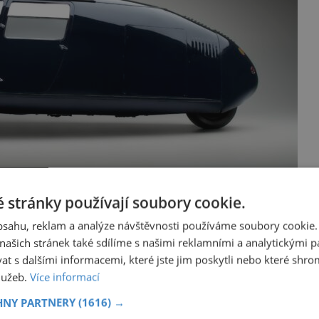
 stránky používají soubory cookie.
obsahu, reklam a analýze návštěvnosti používáme soubory cookie.
ašich stránek také sdílíme s našimi reklamními a analytickými par
 s dalšími informacemi, které jste jim poskytli nebo které shro
ör (1911–1997) zajímal už jako kluk. Po
služeb.
Více informací
dostí přijímá nabídku pracovat v
 v Göttingenu.
HNY PARTNERY
(1616) →