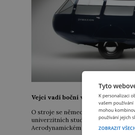
Tyto webové
K personalizaci 
Vejci vadí boční vítr
vašem používání n
mohou kombinovat
O stroje se německý inženýr Karl Schl
používání jejich 
univerzitních studiích techniky s ra
Aerodynamickém výzkumném ústavu
ZOBRAZIT VŠEC