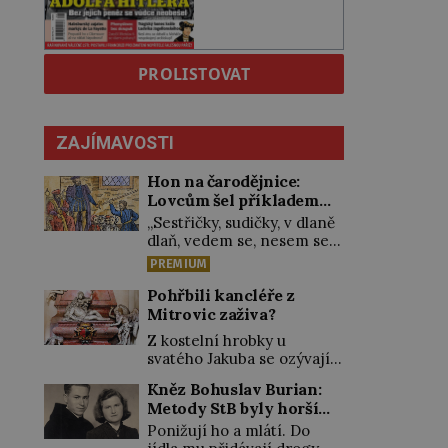
PROLISTOVAT
ZAJÍMAVOSTI
Hon na čarodějnice:
Lovcům šel příkladem
sám král
„Sestřičky, sudičky, v dlaně
dlaň, vedem se, nesem se
přes moře, pláň, kouzlo teď
PREMIUM
točme kol a kol.“
Čarodějnice na scéně
Pohřbili kancléře z
deklamují a diváci v hledišti
Mitrovic zaživa?
napětím ani nedýchají.
Z kostelní hrobky u
Píše se rok 1606 a
svatého Jakuba se ozývají
populární anglický
dunivé rány a tlumené
dramatik William
Kněz Bohuslav Burian:
výkřiky. „To jistě řádí duch,“
Shakespeare uvádí svou
Metody StB byly horší
myslí si pověrčiví lidé. Ani
Tragédii o Macbethovi.
než gestapácké trýznění
za dvě kopy grošů by se
Ponižují ho a mlátí. Do
Napsal ji pro krále Jakuba