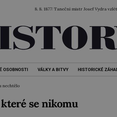
8. 8. 1877: Taneční mistr Josef Vydra vzlétl balón
É OSOBNOSTI
VÁLKY A BITVY
HISTORICKÉ ZÁHA
u nechtělo
o které se nikomu