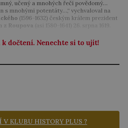
rozumný, učený a mnohých řečí povědomý…
něn s mnohými potentáty…,“ vychvaloval na
alckého
(1596–1632) českým králem prezident
m z Roupova
(asi 1580–1641) 26. srpna 1619.
k dočtení. Nenechte si to ujít!
Í V KLUBU
HISTORY PLUS ?