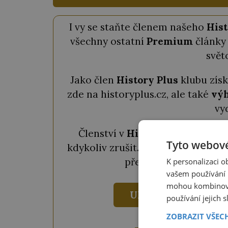
I vy se staňte členem našeho
Hist
všechny ostatní
Premium
články 
svět
Jako člen
History Plus
klubu zís
zde na historyplus.cz, ale také
výh
vy
Členství v
History Plus
klubu s
Tyto webové
kdykoliv zrušit. Pokud chcete člen
předplatné za
690 Kč
K personalizaci 
vašem používání n
mohou kombinovat
UKÁZAT VÝHODY
používání jejich 
ZOBRAZIT VŠEC