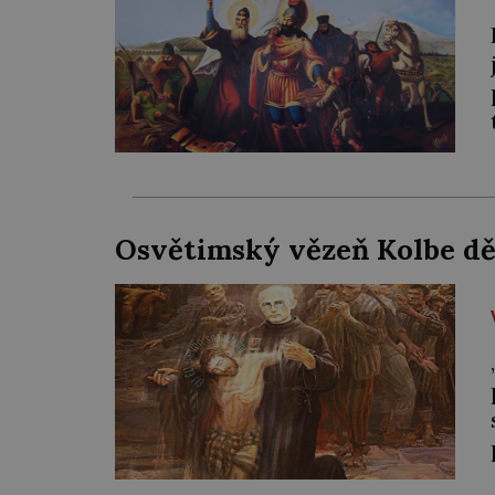
Osvětimský vězeň Kolbe d