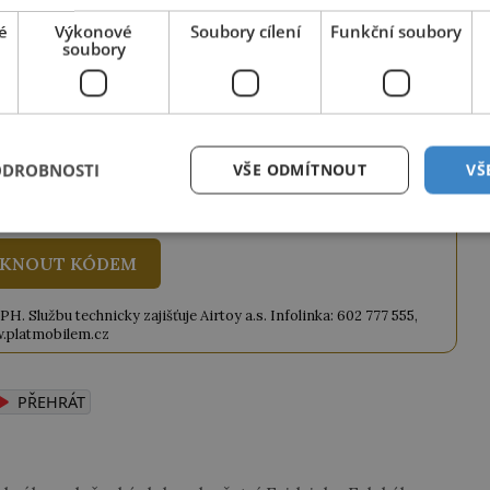
é
Výkonové
Soubory cílení
Funkční soubory
ze tento článek, můžete tak také učinit
soubory
ky obdržíte číselný kód, který opíšete do
iknutím na tlačítko jej odemknete.
ANEK
" odešlete na číslo
903 33 20
.
ODROBNOSTI
VŠE ODMÍTNOUT
VŠ
KNOUT KÓDEM
. Službu technicky zajišťuje Airtoy a.s. Infolinka: 602 777 555,
.platmobilem.cz
PŘEHRÁT