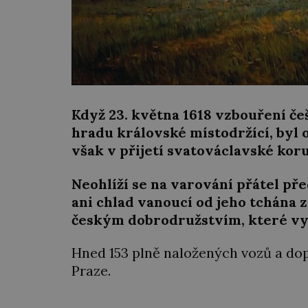
Když 23. května 1618 vzbouření če
hradu královské místodržící, byl o
však v přijetí svatováclavské kor
Neohlíží se na varování přátel p
ani chlad vanoucí od jeho tchána z
českým dobrodružstvím, které vyg
Hned 153 plně naložených vozů a dop
Praze.