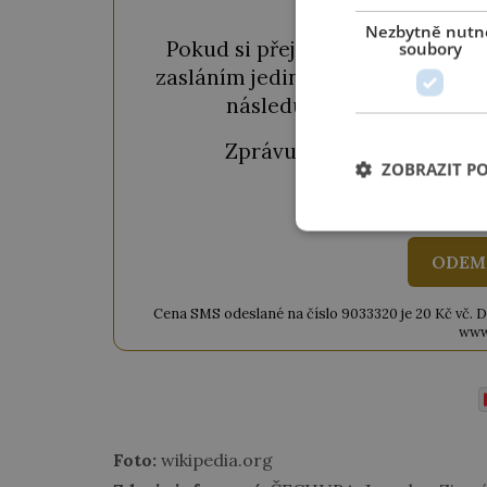
Nezbytně nutn
Pokud si přejete odemknout pou
soubory
zasláním jediné SMS. Během chvil
následujícího okénka a kl
Zprávu ve tvaru "
CTU CL
ZOBRAZIT P
ODEM
Cena SMS odeslané na číslo 9033320 je 20 Kč vč. DPH
www
Foto:
wikipedia.org