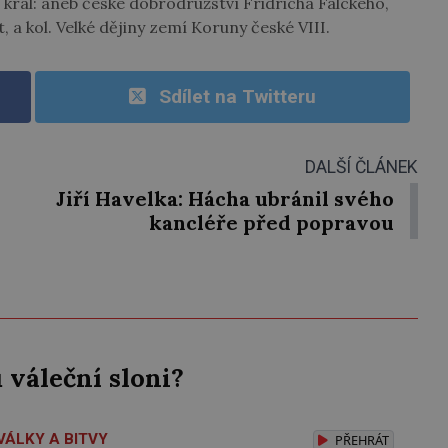
král: aneb české dobrodružství Fridricha Falckého,
 a kol. Velké dějiny zemí Koruny české VIII.
Sdílet na Twitteru
DALŠÍ ČLÁNEK
Jiří Havelka: Hácha ubránil svého
kancléře před popravou
váleční sloni?
VÁLKY A BITVY
PŘEHRÁT