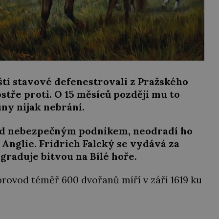
ští stavové defenestrovali z Pražského
stře proti. O 15 měsíců později mu to
uny nijak nebrání.
řed nebezpečným podnikem, neodradí ho
 Anglie. Fridrich Falcký se vydává za
raduje bitvou na Bílé hoře.
rovod téměř 600 dvořanů míří v září 1619 ku