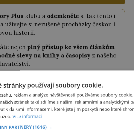
ory Plus
klubu a
odemkněte
si tak tento i
a užívejte si nerušené procházky českou i
ovou historií.
káte nejen
plný přístup ke všem článkům
odné slevy na knihy a časopisy
z našeho
davatelství.
tojí pouhých
69 Kč měsíčně
a můžete ho
 stránky používají soubory cookie.
ství ještě výhodněji, můžete si vybrat roční
a získat tak
2 měsíce zdarma
.
obsahu, reklam a analýze návštěvnosti používáme soubory cookie.
ašich stránek také sdílíme s našimi reklamními a analytickými par
 s dalšími informacemi, které jste jim poskytli nebo které shro
ODEMKNOUT ČLÁNEK
služeb.
Více informací
HNY PARTNERY
(1616) →