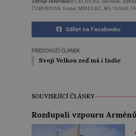
Zdroje informací:
ČECHURA, Jaroslav. Zimní 
ČORNEJOVÁ, Ivana; MIKULEC, Jiří; VLNAS, Vít,
Sdílet na Facebooku
PŘEDCHOZÍ ČLÁNEK
Svoji Velkou zeď má i Indie
SOUVISEJÍCÍ ČLÁNKY
Rozdupali vzpouru Arménů 