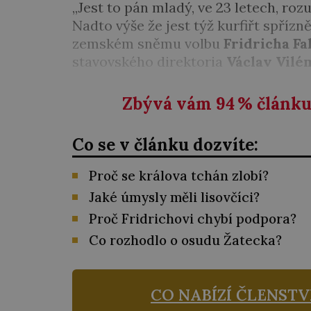
„Jest to pán mladý, ve 23 letech, 
Nadto výše že jest týž kurfiřt spříz
zemském sněmu volbu
Fridricha F
stavovského direktoria
Václav Vilé
Zbývá vám 94
%
článku 
Co se v článku dozvíte:
Proč se králova tchán zlobí?
Jaké úmysly měli lisovčíci?
Proč Fridrichovi chybí podpora?
Co rozhodlo o osudu Žatecka?
CO NABÍZÍ ČLENSTV