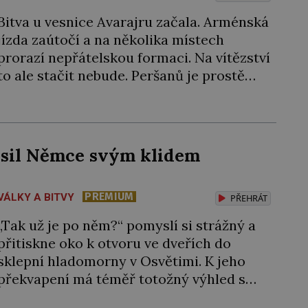
Bitva u vesnice Avarajru začala. Arménská
jízda zaútočí a na několika místech
prorazí nepřátelskou formaci. Na vítězství
to ale stačit nebude. Peršanů je prostě
moc, a navíc proti vzbouřeným Arménům
nasadí tolik obávané válečné slony!
Arménie jako první země na světě přijala
křesťanství za státní náboženství. Stalo se
ěsil Němce svým klidem
tak roku 301 během vlády arménského
krále […]
PREMIUM
VÁLKY A BITVY
PŘEHRÁT
„Tak už je po něm?“ pomyslí si strážný a
přitiskne oko k otvoru ve dveřích do
sklepní hladomorny v Osvětimi. K jeho
překvapení má téměř totožný výhled s
tím, jaký měl včera, předevčírem i týden