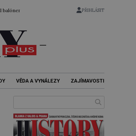
em ze zahrady nuselského pivovaru a stal se tak prvním čes
PŘIHLÁSIT
DY
VĚDA A VYNÁLEZY
ZAJÍMAVOSTI