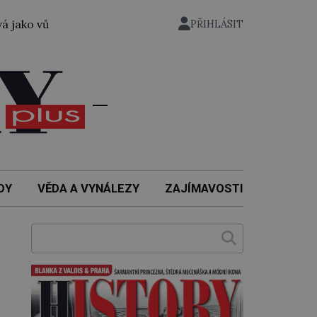
bec první žena přeplavala kanál La Manche. Zabralo jí to 1
PŘIHLÁSIT
DY
VĚDA A VYNÁLEZY
ZAJÍMAVOSTI