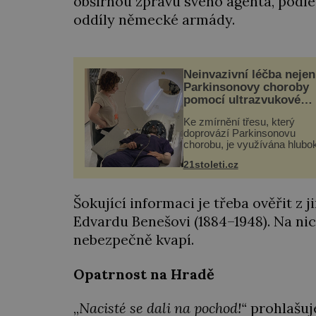
obšírnou zprávu svého agenta, podle
oddíly německé armády.
Neinvazivní léčba nejen
Parkinsonovy choroby
pomocí ultrazvukové
„helmy“
Ke zmírnění třesu, který
doprovází Parkinsonovu
chorobu, je využívána hlubo
mozková stimulace, která v
21stoleti.cz
vyžaduje vysoce invazivní
zákrok. Ultrazvuk zase není
vhodný k dostatečně přesn
Šokující informaci je třeba ověřit z 
zacílení ...
Edvardu Benešovi (1884–1948). Na ni
nebezpečně kvapí.
Opatrnost na Hradě
„
Nacisté se dali na pochod!“
prohlašuje