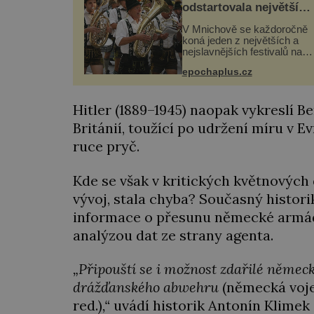
odstartovala největší
pivní festival světa
V Mnichově se každoročně
koná jeden z největších a
nejslavnějších festivalů na
světě – Oktoberfest. Každý 
epochaplus.cz
přiláká miliony návštěvníků,
kteří si vychutnávají pivo,
tradiční jídlo a bavorskou
Hitler (1889–1945) naopak vykreslí B
kultur...
Británií, toužící po udržení míru v 
ruce pryč.
Kde se však v kritických květnových 
vývoj, stala chyba? Současný histori
informace o přesunu německé armád
analýzou dat ze strany agenta.
„
Připouští se i možnost zdařilé něme
drážďanského abwehru
(německá voje
red.)
,“
uvádí historik Antonín Klimek 