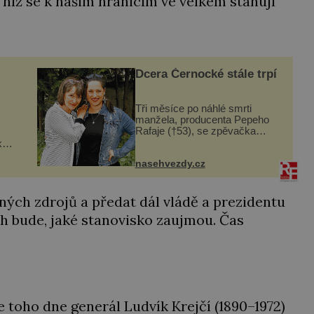
 níž se k našim hranicím ve velkém stahují
Dcera Černocké stále trpí
Tři měsíce po náhlé smrti
manžela, producenta Pepeho
Rafaje (†53), se zpěvačka
Barbora Vaculíková (45), dcera
ká
Petry Černocké (75), poprvé
šak
nasehvezdy.cz
ozvala veřejnosti. Na sociální
síti sdílela, že se snaží fung...
ému
jiných zdrojů a předat dál vládě a prezidentu
ch bude, jaké stanovisko zaujmou. Čas
 toho dne generál Ludvík Krejčí (1890–1972)