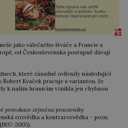
Tahle úprava vás určitě
přesvědčí o jednom: šunku
nemusí doprovázet jen ostré a
slané chutě. Navíc s ní
nakrmíte poměrně hodně
rok
tisicereceptu.cz
hladových krků. Ingredience
sádlo 3 kg šunky vcelku 3
stroužky česneku hl...
eneše jako válečného štváče a Francie s
Evropě, od Československa postupně dávají
dnech, které zásadně ovlivnily následující
k Robert Kvaček pracuje s variantou, že
y k našim hranicím vznikla jen chybnou
cké provokace zejména pracovníky
nská rozvědka a kontrarozvědka – pozn.
(1937–2005).