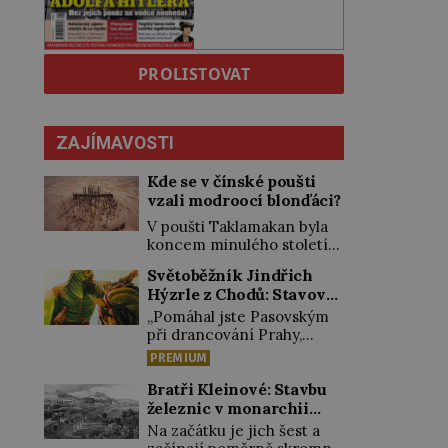
PROLISTOVAT
ZAJÍMAVOSTI
Kde se v čínské poušti
vzali modroocí blonďáci?
V poušti Taklamakan byla
koncem minulého století
objevena stovka hrobů
Světoběžník Jindřich
s téměř netknutými
Hýzrle z Chodů: Stavové
mumiemi. Všichni mrtví
ho měli za zrádce
byli pohřbeni s úctou a
„Pomáhal jste Pasovským
četnými milodary. Asi
při drancování Prahy,
nejvíc přitom vědce zaujal
zradil jste nás!“ nařknou
PREMIUM
hrob tříměsíčního
čeští stavové hlavního
chlapečka s modrou
zbrojmistra zemské
Bratři Kleinové: Stavbu
filcovou čapkou, z níž se
hotovosti. Jindřich se však
železnic v monarchii
draly blonďaté vlásky. Fakt,
zastrašit nenechá.
ovládli samouci
Na začátku je jich šest a
že jsou těla dávných lidí
Zachová chladnou hlavu a