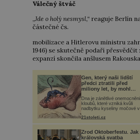
Válečný štváč
„
Jde o holý nesmysl,“
reaguje Berlín n
částečné čs.
mobilizace a Hitlerovu ministru zah
1946) se skutečně podaří přesvědčit 
expanzí skončila anšlusem Rakouska
Gen, který naši lidští
předci ztratili před
miliony let, by mohl
pomoci s léčbou „nemo
Dna je zánětlivé onemocněn
králů“
kloubů, které vzniká kvůli
nadbytku kyseliny močové v
těle. Ta se ve formě krystalk
21stoleti.cz
ukládá v blízkosti kloubů,
nejčastěji přitom postihuje pa
na nohou, a způsobuje bole..
Zrod Oktoberfestu. Jak
královská svatba