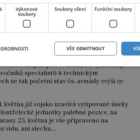
é
Výkonové
Soubory cílení
Funkční soubory
soubory
Zajímavé články najdete také na
nasehvezdy.cz
i jednání nabádá k opatrnosti, něco tu
straci síly. Prezident Beneš mu dává za
ODROBNOSTI
VŠE ODMÍTNOUT
VŠ
ilizaci zřejmě pěti ročníků, ve výsledku je
 ročníků specialistů k technickým
ch se tak početní stav čs. armády zvýší ze
. května již vojsko uzavírá vytipované úseky
ělostřelecké jednotky palebné pozice, na
rasy. 23. května je vše připraveno na
ni vidu, ani slechu…