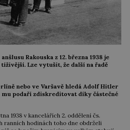
 anšlusu Rakouska z 12. března 1938 je
živější. Lze vytušit, že další na řadě
rlíně nebo ve Varšavě hledá Adolf Hitler
e mu podaří zdiskreditovat díky částečné
na 1938 v kancelářích 2. oddělení čs.
ch ranních hodinách toho dne obdrželi