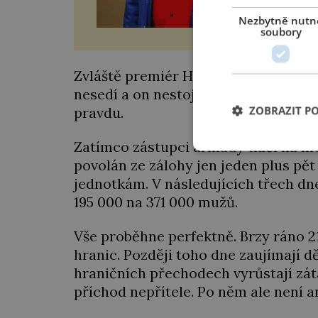
Nezbytně nutn
soubory
Zvláště premiér Hodža kvůli tomu př
nesedí a on nestojí o okázalou demon
ZOBRAZIT P
pravdu.
Zatímco zástupci armády tlačí na mob
povolán ze zálohy jen jeden plus pět
jednotkám. V následujících třech dne
195 000 na 371 000 mužů.
Vše proběhne perfektně. Brzy ráno 21
hranic. Později toho dne zaujímají d
hraničních přechodech vyrůstají záta
příchod nepřítele. Po něm ale není a