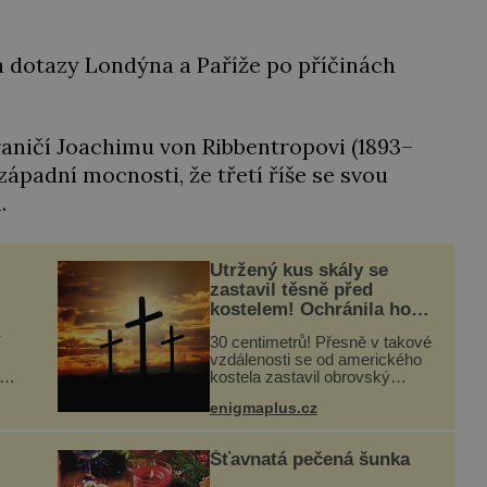
a dotazy Londýna a Paříže po příčinách
raničí Joachimu von Ribbentropovi (1893–
západní mocnosti, že třetí říše se svou
.
Utržený kus skály se
zastavil těsně před
kostelem! Ochránila ho
ci
boží síla?
í
30 centimetrů! Přesně v takové
vzdálenosti se od amerického
kostela zastavil obrovský
ů
20tunový balvan, který se v
enigmaplus.cz
květnu 2014 nečekaně odtrhl od
lce
nedaleké skály při její demolici.
.
Podle místních stojí ...
Šťavnatá pečená šunka