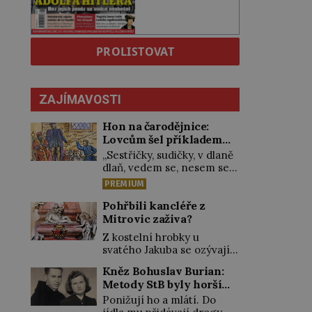
PROLISTOVAT
ZAJÍMAVOSTI
Hon na čarodějnice:
Lovcům šel příkladem
sám král
„Sestřičky, sudičky, v dlaně
dlaň, vedem se, nesem se
přes moře, pláň, kouzlo teď
PREMIUM
točme kol a kol.“
Čarodějnice na scéně
Pohřbili kancléře z
deklamují a diváci v hledišti
Mitrovic zaživa?
napětím ani nedýchají.
Z kostelní hrobky u
Píše se rok 1606 a
svatého Jakuba se ozývají
populární anglický
dunivé rány a tlumené
dramatik William
Kněz Bohuslav Burian:
výkřiky. „To jistě řádí duch,“
Shakespeare uvádí svou
Metody StB byly horší
myslí si pověrčiví lidé. Ani
Tragédii o Macbethovi.
než gestapácké trýznění
za dvě kopy grošů by se
Ponižují ho a mlátí. Do
Napsal ji pro krále Jakuba