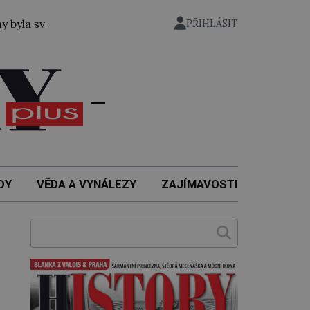
ržena atomová bomba i na japonské město Nagasaki. Zemřel
PŘIHLÁSIT
DY
VĚDA A VYNÁLEZY
ZAJÍMAVOSTI