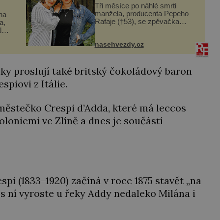
Tři měsíce po náhlé smrti
manžela, producenta Pepeho
ina
Rafaje (†53), se zpěvačka
a,
Barbora Vaculíková (45), dcera
l
Petry Černocké (75), poprvé
nasehvezdy.cz
ozvala veřejnosti. Na sociální
dle
síti sdílela, že se snaží fung...
t
ky proslují také britský čokoládový baron
piovi z Itálie.
městečko Crespi d’Adda, které má leccos
loniemi ve Zlíně a dnes je součástí
pi (1833–1920) začíná v roce 1875 stavět „na
 s ní vyroste u řeky Addy nedaleko Milána i