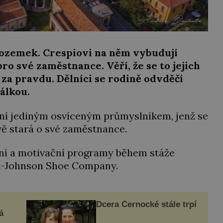
pozemek. Crespiovi na něm vybudují
ro své zaměstnance. Věří, že se to jejich
 za pravdu. Dělníci se rodině odvděčí
álkou.
ení jediným osvíceným průmyslníkem, jenž se
ě stará o své zaměstnance.
lní a motivační programy během stáže
tt-Johnson Shoe Company.
Dcera Černocké stále trpí
á