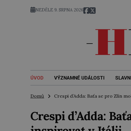
NEDĚLE 9. SRPNA 2026
ÚVOD
VÝZNAMNÉ UDÁLOSTI
SLAVN
Domů
Crespi d’Adda: Baťa se pro Zlín mohl
Crespi d’Adda: Bať
inspirovat v Itálii