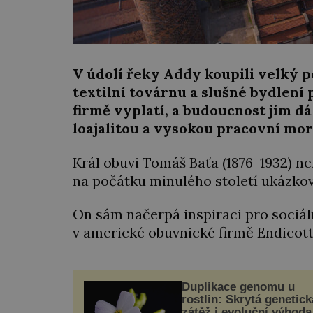
V údolí řeky Addy koupili velký 
textilní továrnu a slušné bydlení p
firmě vyplatí, a budoucnost jim dá
loajalitou a vysokou pracovní mor
Král obuvi Tomáš Baťa (1876–1932) n
na počátku minulého století ukázkov
On sám načerpá inspiraci pro sociá
v americké obuvnické firmě Endico
Duplikace genomu u
rostlin: Skrytá genetick
zátěž i evoluční výhoda