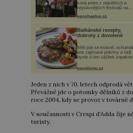
koná jeden z největších a
nejslavnějších festivalů na
světě – Oktoberfest. Každý 
epochaplus.cz
přiláká miliony návštěvníků,
kteří si vychutnávají pivo,
tradiční jídlo a bavorskou
Balkánské recepty,
kultur...
dobroty z dovolené
Měli jste se krásně, ochutnal
jste zajímavé pokrmy a rádi
byste si ten zážitek zopakov
Není nic snazšího. Pljeskavi
(10 porcí) Možná jste ji
panidomu.cz
ochutnali na dovolené v býva
Jugoslávii, lze ji vi...
Jeden z nich v 70. letech odprodá v
Převážně jde o potomky dělníků z dob
roce 2004, kdy se provoz v továrně de
V současnosti v Crespi d’Adda žije ně
turisty.