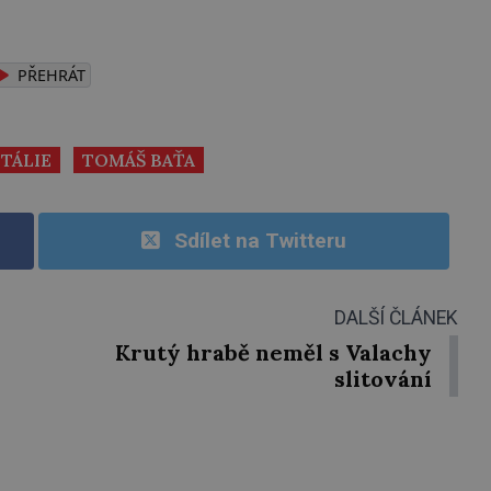
PŘEHRÁT
ITÁLIE
TOMÁŠ BAŤA
Sdílet na Twitteru
DALŠÍ ČLÁNEK
Krutý hrabě neměl s Valachy
slitování