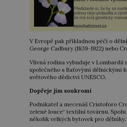
Představte si, že by se rostl
jednou ráno probudila a zjistil
že má svůj genetický manuá
celý dvakrát. Přesně to se
epochalnisvet.cz
občas v přírodě stane – a po
nového výzkumu to může bý
pro druhy vstupenka...
V Evropě pak příkladnou péčí o dělní
George Cadbury (1839–1922) nebo Cres
Vlivná rodina vybuduje v Lombardii 
společného s Baťovými dělnickými ko
světového dědictví UNESCO.
Dopřeje jim soukromí
Podnikatel a mecenáš Cristoforo Cres
zelené louce“ textilní továrnu. Spolu
několik velkých bytovek pro dělníky.