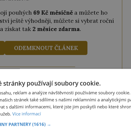
tojí pouhých
69 Kč měsíčně
a můžete ho
ství ještě výhodněji, můžete si vybrat roční
a získat tak
2 měsíce zdarma
.
ODEMKNOUT ČLÁNEK
ze tento článek, můžete tak také učinit
 stránky používají soubory cookie.
ky obdržíte číselný kód, který opíšete do
obsahu, reklam a analýze návštěvnosti používáme soubory cookie.
iknutím na tlačítko jej odemknete.
ašich stránek také sdílíme s našimi reklamními a analytickými par
 s dalšími informacemi, které jste jim poskytli nebo které shro
ANEK
" odešlete na číslo
903 33 20
.
služeb.
Více informací
HNY PARTNERY
(1616) →