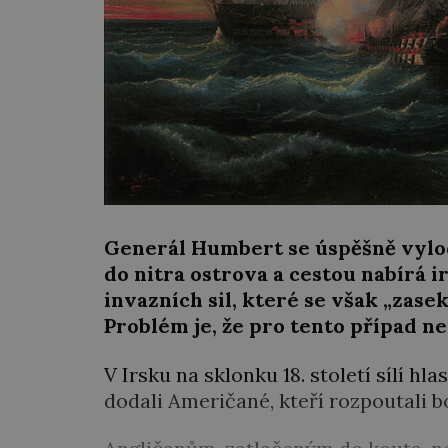
Generál Humbert se úspěšně vylod
do nitra ostrova a cestou nabírá 
invazních sil, které se však „zase
Problém je, že pro tento případ n
V Irsku na sklonku 18. století sílí hl
dodali Američané, kteří rozpoutali bo