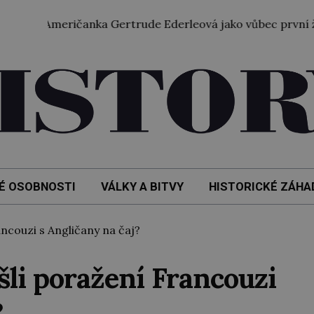
meričanka Gertrude Ederleová jako vůbec první žena přepla
É OSOBNOSTI
VÁLKY A BITVY
HISTORICKÉ ZÁHA
ncouzi s Angličany na čaj?
šli poražení Francouzi
?