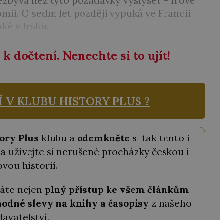
zbývá než tyto požadavky vyslyšet – Irové
mii. O sedm let později vypuká ve Francii
ké v Irsku.
k dočtení. Nenechte si to ujít!
Í V KLUBU
HISTORY PLUS ?
ory Plus
klubu a
odemkněte
si tak tento i
a užívejte si nerušené procházky českou i
ovou historií.
káte nejen
plný přístup ke všem článkům
odné slevy na knihy a časopisy
z našeho
davatelství.