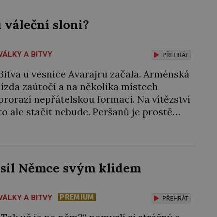
váleční sloni?
VÁLKY A BITVY
PŘEHRÁT
Bitva u vesnice Avarajru začala. Arménská
jízda zaútočí a na několika místech
prorazí nepřátelskou formaci. Na vítězství
to ale stačit nebude. Peršanů je prostě
moc, a navíc proti vzbouřeným Arménům
nasadí tolik obávané válečné slony!
Arménie jako první země na světě přijala
křesťanství za státní náboženství. Stalo se
ěsil Němce svým klidem
tak roku 301 během vlády arménského
krále […]
PREMIUM
VÁLKY A BITVY
PŘEHRÁT