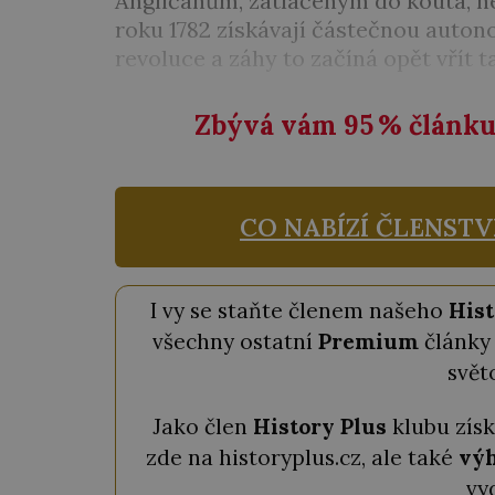
Angličanům, zatlačeným do kouta, ne
roku 1782 získávají částečnou autono
revoluce a záhy to začíná opět vřít ta
Zbývá vám 95
%
článku 
CO NABÍZÍ ČLENSTV
I vy se staňte členem našeho
Hist
všechny ostatní
Premium
články 
svět
Jako člen
History Plus
klubu zís
zde na historyplus.cz, ale také
výh
vy