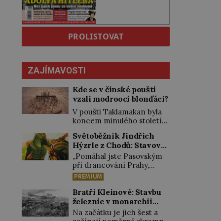
PROLISTOVAT
ZAJÍMAVOSTI
Kde se v čínské poušti
vzali modroocí blonďáci?
V poušti Taklamakan byla
koncem minulého století
objevena stovka hrobů
Světoběžník Jindřich
s téměř netknutými
Hýzrle z Chodů: Stavové
mumiemi. Všichni mrtví
ho měli za zrádce
byli pohřbeni s úctou a
„Pomáhal jste Pasovským
četnými milodary. Asi
při drancování Prahy,
nejvíc přitom vědce zaujal
zradil jste nás!“ nařknou
PREMIUM
hrob tříměsíčního
čeští stavové hlavního
chlapečka s modrou
zbrojmistra zemské
Bratři Kleinové: Stavbu
filcovou čapkou, z níž se
hotovosti. Jindřich se však
železnic v monarchii
draly blonďaté vlásky. Fakt,
zastrašit nenechá.
ovládli samouci
Na začátku je jich šest a
že jsou těla dávných lidí
Zachová chladnou hlavu a