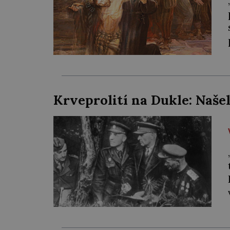
Krveprolití na Dukle: Naše