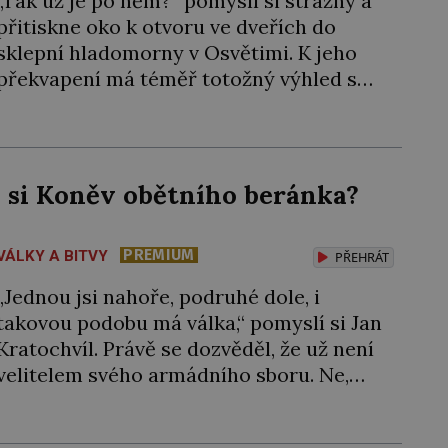
„Tak už je po něm?“ pomyslí si strážný a
přitiskne oko k otvoru ve dveřích do
sklepní hladomorny v Osvětimi. K jeho
překvapení má téměř totožný výhled s
tím, jaký měl včera, předevčírem i týden
předtím. Uvězněný kněz zde mlčky sedí
na podlaze s blaženým výrazem. Esesáci
by ale rádi do kobky hodili další nebožáky,
l si Koněv obětního beránka?
[…]
PREMIUM
VÁLKY A BITVY
PŘEHRÁT
„Jednou jsi nahoře, podruhé dole, i
takovou podobu má válka,“ pomyslí si Jan
Kratochvíl. Právě se dozvěděl, že už není
velitelem svého armádního sboru. Ne,
nechce neúspěch házet na jiné, pocitu
křivdy se ale neubrání. O jeho schopnosti