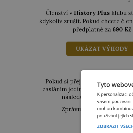
Členství v
History Plus
klubu s
kdykoliv zrušit. Pokud chcete člen
předplatné za
690 Kč
UKÁZAT VÝHODY
Pokud si přejete odemknout pou
Tyto webové
zasláním jediné SMS. Během chvil
K personalizaci 
následujícího okénka a kl
vašem používání n
mohou kombinovat
Zprávu ve tvaru "
CTU CL
používání jejich 
ZOBRAZIT VŠEC