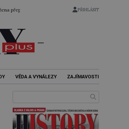
vala kanál La Manche. Zabralo jí to 14 hodin a 39 minut.
PŘIHLÁSIT
DY
VĚDA A VYNÁLEZY
ZAJÍMAVOSTI