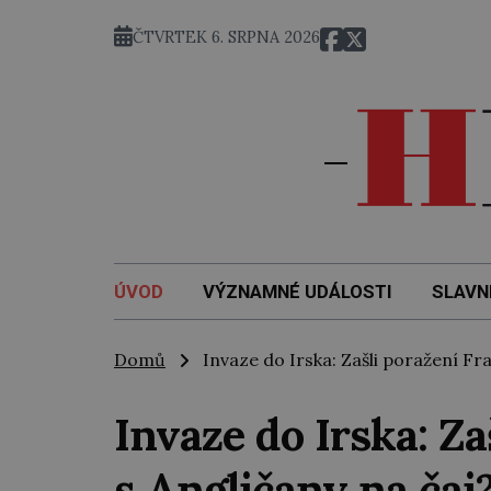
6. 8. 1926: A
ČTVRTEK 6. SRPNA 2026
ÚVOD
VÝZNAMNÉ UDÁLOSTI
SLAVN
Domů
Invaze do Irska: Zašli poražení Fra
Invaze do Irska: Za
s Angličany na čaj