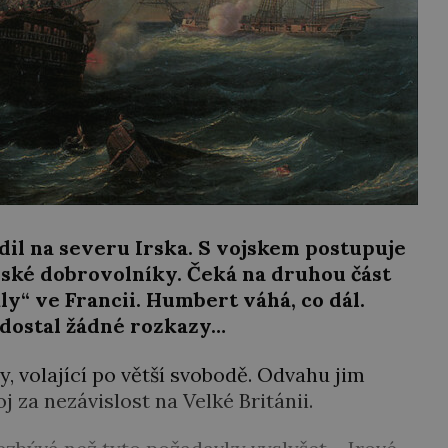
il na severu Irska. S vojskem postupuje
irské dobrovolníky. Čeká na druhou část
kly“ ve Francii. Humbert váhá, co dál.
edostal žádné rozkazy…
asy, volající po větší svobodě. Odvahu jim
j za nezávislost na Velké Británii.