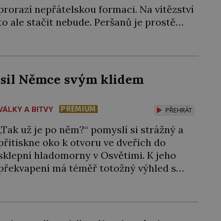
prorazí nepřátelskou formaci. Na vítězství
to ale stačit nebude. Peršanů je prostě
moc, a navíc proti vzbouřeným Arménům
nasadí tolik obávané válečné slony!
Arménie jako první země na světě přijala
křesťanství za státní náboženství. Stalo se
ěsil Němce svým klidem
tak roku 301 během vlády arménského
krále […]
PREMIUM
VÁLKY A BITVY
PŘEHRÁT
„Tak už je po něm?“ pomyslí si strážný a
přitiskne oko k otvoru ve dveřích do
sklepní hladomorny v Osvětimi. K jeho
překvapení má téměř totožný výhled s
tím, jaký měl včera, předevčírem i týden
předtím. Uvězněný kněz zde mlčky sedí
na podlaze s blaženým výrazem. Esesáci
by ale rádi do kobky hodili další nebožáky,