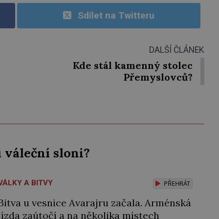
Sdílet na Twitteru
DALŠÍ ČLÁNEK
Kde stál kamenný stolec
Přemyslovců?
váleční sloni?
VÁLKY A BITVY
PŘEHRÁT
Bitva u vesnice Avarajru začala. Arménská
jízda zaútočí a na několika místech