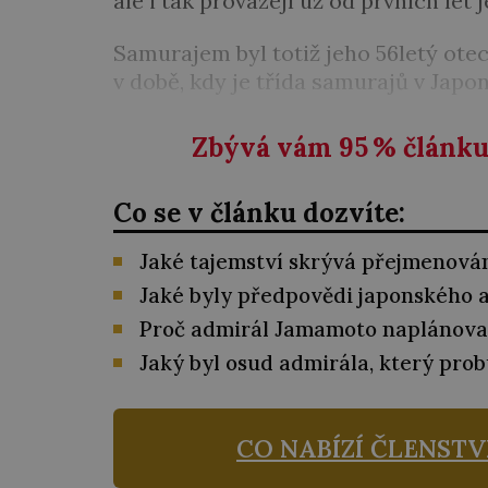
ale i tak provázejí už od prvních let j
Samurajem byl totiž jeho 56letý otec 
v době, kdy je třída samurajů v Japon
Zbývá vám 95
%
článku 
Co se v článku dozvíte:
Jaké tajemství skrývá přejmenová
Jaké byly předpovědi japonského a
Proč admirál Jamamoto naplánoval
Jaký byl osud admirála, který prob
CO NABÍZÍ ČLENSTV