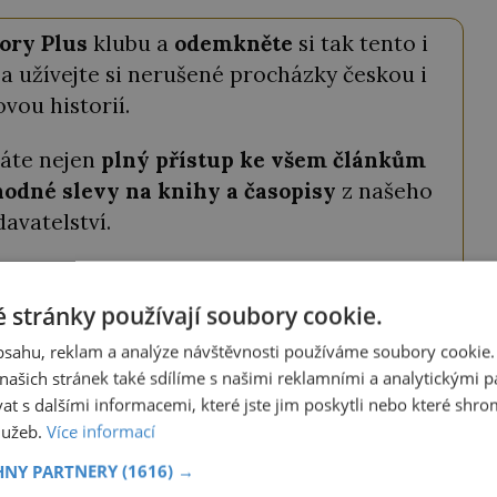
ory Plus
klubu a
odemkněte
si tak tento i
a užívejte si nerušené procházky českou i
ovou historií.
káte nejen
plný přístup ke všem článkům
odné slevy na knihy a časopisy
z našeho
davatelství.
tojí pouhých
69 Kč měsíčně
a můžete ho
ství ještě výhodněji, můžete si vybrat roční
 stránky používají soubory cookie.
a získat tak
2 měsíce zdarma
.
obsahu, reklam a analýze návštěvnosti používáme soubory cookie.
ašich stránek také sdílíme s našimi reklamními a analytickými par
 s dalšími informacemi, které jste jim poskytli nebo které shro
ODEMKNOUT ČLÁNEK
služeb.
Více informací
HNY PARTNERY
(1616) →