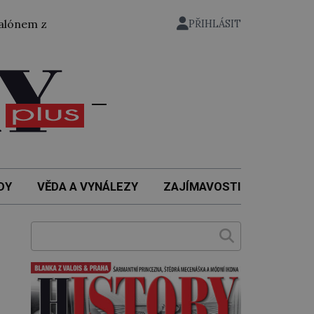
 ze zahrady nuselského pivovaru a stal se tak prvním český
PŘIHLÁSIT
DY
VĚDA A VYNÁLEZY
ZAJÍMAVOSTI