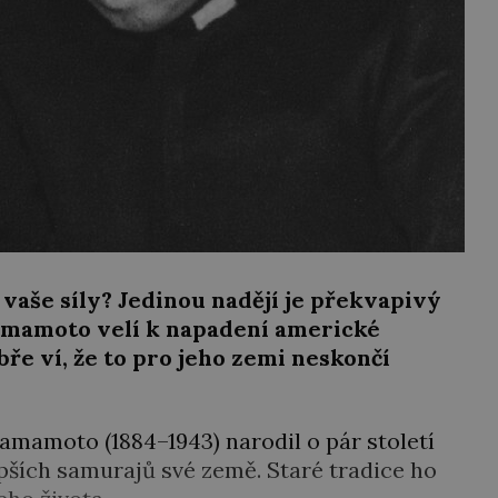
 vaše síly? Jedinou nadějí je překvapivý
amamoto velí k napadení americké
ře ví, že to pro jeho zemi neskončí
amamoto (1884–1943) narodil o pár století
lepších samurajů své země. Staré tradice ho