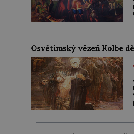
Osvětimský vězeň Kolbe d