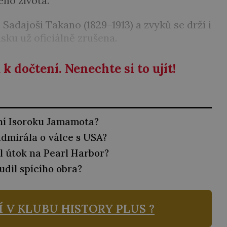
eho života.
Sadajoši Takano (1829–1913) a zvyků se drží i
sku už oficiálně zrušena.
k dočtení. Nenechte si to ujít!
ní Isoroku Jamamota?
dmirála o válce s USA?
 útok na Pearl Harbor?
udil spícího obra?
Í V KLUBU
HISTORY PLUS ?