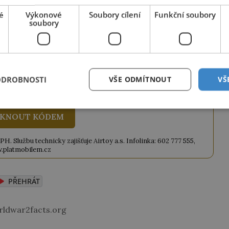
é
Výkonové
Soubory cílení
Funkční soubory
ze tento článek, můžete tak také učinit
soubory
ky obdržíte číselný kód, který opíšete do
iknutím na tlačítko jej odemknete.
ANEK
" odešlete na číslo
903 33 20
.
ODROBNOSTI
VŠE ODMÍTNOUT
VŠ
KNOUT KÓDEM
. Službu technicky zajišťuje Airtoy a.s. Infolinka: 602 777 555,
.platmobilem.cz
PŘEHRÁT
rldwar2facts.org