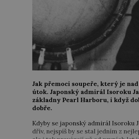
Jak přemoci soupeře, který je nad
útok. Japonský admirál Isoroku J
základny Pearl Harboru, i když dob
dobře.
Kdyby se japonský admirál Isoroku J
dřív, nejspíš by se stal jedním z nej