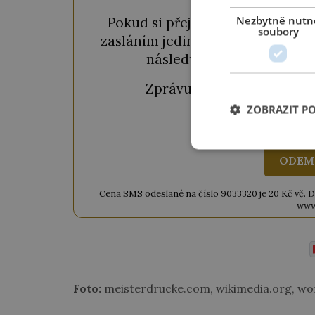
Nezbytně nutn
Pokud si přejete odemknout pou
soubory
zasláním jediné SMS. Během chvil
následujícího okénka a kl
Zprávu ve tvaru "
CTU CL
ZOBRAZIT P
ODEM
Cena SMS odeslané na číslo 9033320 je 20 Kč vč. DPH
www
Foto:
meisterdrucke.com, wikimedia.org, wo