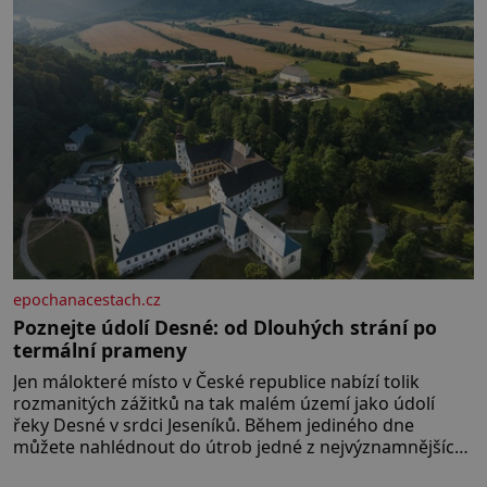
epochanacestach.cz
Poznejte údolí Desné: od Dlouhých strání po
termální prameny
Jen málokteré místo v České republice nabízí tolik
rozmanitých zážitků na tak malém území jako údolí
řeky Desné v srdci Jeseníků. Během jediného dne
můžete nahlédnout do útrob jedné z nejvýznamnějších
vodních elektráren v Evropě, vydat se na horské