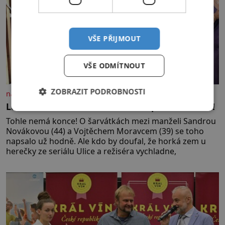
VŠE PŘIJMOUT
VŠE ODMÍTNOUT
ZOBRAZIT PODROBNOSTI
nasehvezdy.cz
Lákala Nováková řemeslníka na polonahé tělo!
Tohle nemá konce! O šarvátkách mezi manželi Sandrou
Novákovou (44) a Vojtěchem Moravcem (39) se toho
napsalo už hodně. Ale kdo by doufal, že horká zem u
herečky ze seriálu Ulice a režiséra vychladne,