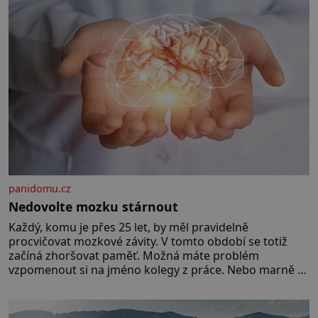
Předškolní věk je
panidomu.cz
Nedovolte mozku stárnout
Každý, komu je přes 25 let, by měl pravidelně
procvičovat mozkové závity. V tomto období se totiž
začíná zhoršovat paměť. Možná máte problém
vzpomenout si na jméno kolegy z práce. Nebo marně v
paměti lovíte název knížky, kterou jste nedávno přečetli.
Je to opravdu tak, s věkem jako kdyby se paměť
rozhodla stávkovat. Cvičte