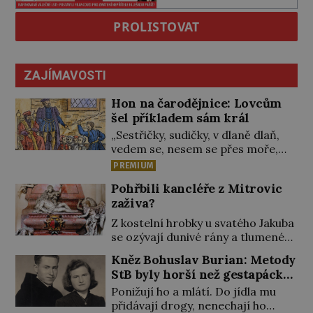
PROLISTOVAT
ZAJÍMAVOSTI
Hon na čarodějnice: Lovcům
šel příkladem sám král
„Sestřičky, sudičky, v dlaně dlaň,
vedem se, nesem se přes moře,
pláň, kouzlo teď točme kol a kol.“
PREMIUM
Čarodějnice na scéně deklamují a
Pohřbili kancléře z Mitrovic
diváci v hledišti napětím ani
zaživa?
nedýchají. Píše se rok 1606 a
populární anglický dramatik
Z kostelní hrobky u svatého Jakuba
William Shakespeare uvádí svou
se ozývají dunivé rány a tlumené
Tragédii o Macbethovi. Napsal ji
výkřiky. „To jistě řádí duch,“ myslí si
Kněz Bohuslav Burian: Metody
pro krále Jakuba I., jenž v roce
pověrčiví lidé. Ani za dvě kopy
StB byly horší než gestapácké
1603 vystřídal […]
grošů by se nikdo neodvážil
trýznění
Ponižují ho a mlátí. Do jídla mu
podzemní hrobku otevřít a její
přidávají drogy, nenechají ho
poklop tak raději jen skrápí