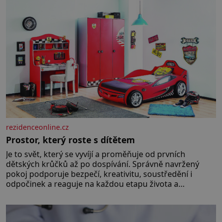
rezidenceonline.cz
Prostor, který roste s dítětem
Je to svět, který se vyvíjí a proměňuje od prvních
dětských krůčků až po dospívání. Správně navržený
pokoj podporuje bezpečí, kreativitu, soustředění i
odpočinek a reaguje na každou etapu života a
specifické potřeby dítěte. Pro nejmenší je klíčová
jednoduchost, měkkost a bezpečí, proto by pokoj
miminka měl působit především klidně a útulně.