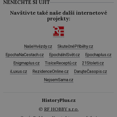
NENECHTE SI UJÍT
Navštivte také naše další internetové
projekty:
NašeHvězdy.cz
SkutečnéPříběhy.cz
EpochaNaCestach.cz
EpochálníSvět.cz
Epochaplus.cz
Enigmaplus.cz
TisíceReceptů.cz
21Stoleti.cz
iLuxus.cz
RezidenceOnline.cz
DarujteČasopis.cz
NejsemSama.cz
HistoryPlus.cz
©
RF HOBBY s.r.o.