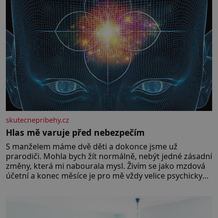
skutecnepribehy.cz
Hlas mě varuje před nebezpečím
S manželem máme dvě děti a dokonce jsme už
prarodiči. Mohla bych žít normálně, nebýt jedné zásadní
změny, která mi nabourala mysl. Živím se jako mzdová
účetní a konec měsíce je pro mě vždy velice psychicky
náročným obdobím. Od té chvíle, co máme vnoučata,
mi dcera čím dál častěji volá o pomoc, co se hlídání týče.
Dalo by se