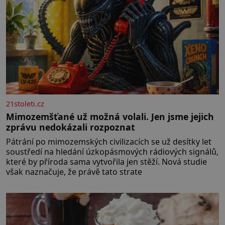
21stoleti.cz
Mimozemšťané už možná volali. Jen jsme jejich
zprávu nedokázali rozpoznat
Pátrání po mimozemských civilizacích se už desítky let
soustředí na hledání úzkopásmových rádiových signálů,
které by příroda sama vytvořila jen stěží. Nová studie
však naznačuje, že právě tato strate