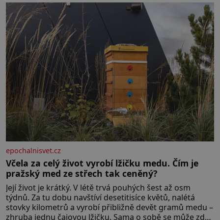
hřebeny, projet se na koloběžce a den zakončit
poznáváním památek ve Velkých Losinách nebo v
termálním
epochalnisvet.cz
Včela za celý život vyrobí lžičku medu. Čím je
pražský med ze střech tak ceněný?
Její život je krátký. V létě trvá pouhých šest až osm
týdnů. Za tu dobu navštíví desetitisíce květů, nalétá
stovky kilometrů a vyrobí přibližně devět gramů medu –
zhruba jednu čajovou lžičku. Sama o sobě se může zdát