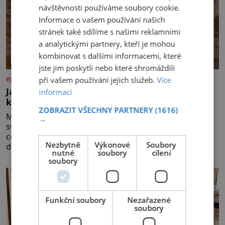
návštěvnosti používáme soubory cookie.
Informace o vašem používání našich
stránek také sdílíme s našimi reklamními
a analytickými partnery, kteří je mohou
kombinovat s dalšími informacemi, které
jste jim poskytli nebo které shromáždili
epochaplus.cz
při vašem používání jejich služeb.
Více
Jaroslav ze Šternberka: Neexistující šlechtic,
informací
který z Moravy vyžene Mongoly
ZOBRAZIT VŠECHNY PARTNERY
(1616)
Mongolové se tlačí do Evropy a hrozí, že ovládnou celý
→
svět. Ale naštěstí jim v samotném srdci Evropy stojí v
cestě malé, ale silné království, které dokáže
Nezbytně
Výkonové
Soubory
dobyvatelské hordy zastavit. Co nedokáže žádná z
nutné
soubory
cílení
asijských říší, co nedokážou Němci – to dokáže český
soubory
král. Nebo že by ne? Mongolové od roku 1223 postupují
podél Kaspického a Azovského moře,
Funkční soubory
Nezařazené
soubory