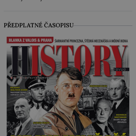
bezvýznamná. Teprve když se spojí s dalšími desítkami
tisíc příslušnic svého včelstva, vznikne jeden z
nejdokonalejších organismů
PŘEDPLATNÉ ČASOPISU