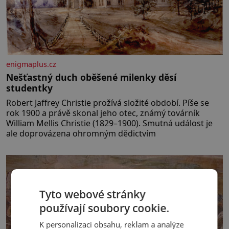
enigmaplus.cz
Nešťastný duch oběšené milenky děsí
studentky
Robert Jaffrey Christie prožívá složité období. Píše se
rok 1900 a právě skonal jeho otec, známý továrník
William Mellis Christie (1829–1900). Smutná událost je
ale doprovázena ohromným dědictvím
Tyto webové stránky
používají soubory cookie.
K personalizaci obsahu, reklam a analýze