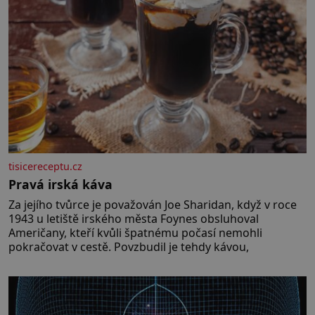
tisicereceptu.cz
Pravá irská káva
Za jejího tvůrce je považován Joe Sharidan, když v roce
1943 u letiště irského města Foynes obsluhoval
Američany, kteří kvůli špatnému počasí nemohli
pokračovat v cestě. Povzbudil je tehdy kávou,