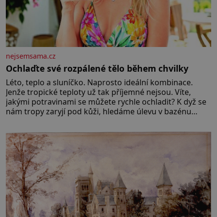
nejsemsama.cz
Ochlaďte své rozpálené tělo během chvilky
Léto, teplo a sluníčko. Naprosto ideální kombinace.
Jenže tropické teploty už tak příjemné nejsou. Víte,
jakými potravinami se můžete rychle ochladit? K dyž se
nám tropy zaryjí pod kůži, hledáme úlevu v bazénu
nebo pomocí klimatizace. Jenže ne vždycky můžeme být
v jejich blízkosti. Nemusíte však zoufat. Pokud budete
mít promyšlený jídelníček, žadné pařáky si na vás