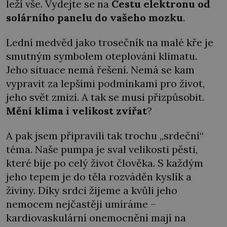
leží vše. Vydejte se na
Cestu elektronu od
solárního panelu do vašeho mozku
.
Lední medvěd jako trosečník na malé kře je
smutným symbolem oteplování klimatu.
Jeho situace nemá řešení. Nemá se kam
vypravit za lepšími podmínkami pro život,
jeho svět zmizí. A tak se musí přizpůsobit.
Mění klima i velikost zvířat
?
A pak jsem připravili tak trochu „srdeční“
téma. Naše pumpa je sval velikosti pěsti,
které bije po celý život člověka. S každým
jeho tepem je do těla rozváděn kyslík a
živiny. Díky srdci žijeme a kvůli jeho
nemocem nejčastěji umíráme –
kardiovaskulární onemocnění mají na