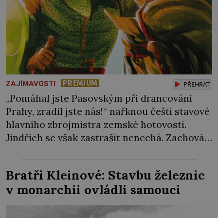
PREMIUM
ZAJÍMAVOSTI
PŘEHRÁT
„Pomáhal jste Pasovským při drancování
Prahy, zradil jste nás!“ nařknou čeští stavové
hlavního zbrojmistra zemské hotovosti.
Jindřich se však zastrašit nenechá. Zachová
chladnou hlavu a trestu unikne. Nicméně
cejchu zrádce se už nezbaví… Tři roky
Bratři Kleinové: Stavbu železnic
stačily! Škola pro něj není. Jindřich Michal
v monarchii ovládli samouci
Hýzrle z Chodů (1575–1665) se v ní nudí. 10letý
chlapec chce procestovat […]