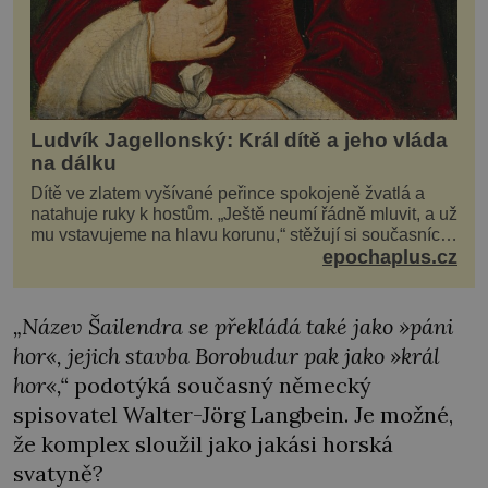
Ludvík Jagellonský: Král dítě a jeho vláda
na dálku
Dítě ve zlatem vyšívané peřince spokojeně žvatlá a
natahuje ruky k hostům. „Ještě neumí řádně mluvit, a už
mu vstavujeme na hlavu korunu,“ stěžují si současníci,
pro které je k neuvěření, že droboučký princ se dnes
epochaplus.cz
stal králem. Otázka za milion, na niž by všichni,
zejména stárnoucí a nemocný král Vl
„Název Šailendra se překládá také jako »páni
hor«, jejich stavba Borobudur pak jako »král
hor«,“
podotýká současný německý
spisovatel Walter-Jörg Langbein. Je možné,
že komplex sloužil jako jakási horská
svatyně?