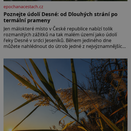
epochanacestach.cz
Poznejte údolí Desné: od Dlouhých strání po
termální prameny
Jen málokteré místo v České republice nabízí tolik
rozmanitých zážitků na tak malém území jako údolí
řeky Desné v srdci Jeseníků. Během jediného dne
můžete nahlédnout do útrob jedné z nejvýznamnějších
vodních elektráren v Evropě, vydat se na horské
hřebeny, projet se na koloběžce a den zakončit
poznáváním památek ve Velkých Losinách nebo v
termálním