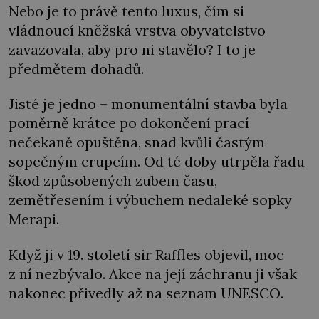
Nebo je to právě tento luxus, čím si
vládnoucí kněžská vrstva obyvatelstvo
zavazovala, aby pro ni stavělo? I to je
předmětem dohadů.
Jisté je jedno – monumentální stavba byla
poměrně krátce po dokončení prací
nečekaně opuštěna, snad kvůli častým
sopečným erupcím. Od té doby utrpěla řadu
škod způsobených zubem času,
zemětřesením i výbuchem nedaleké sopky
Merapi.
Když ji v 19. století sir Raffles objevil, moc
z ní nezbývalo. Akce na její záchranu ji však
nakonec přivedly až na seznam UNESCO.