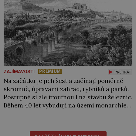
PREMIUM
ZAJÍMAVOSTI
PŘEHRÁT
Na začátku je jich šest a začínají poměrně
skromně, úpravami zahrad, rybníků a parků.
Postupně si ale troufnou i na stavbu železnic.
Během 40 let vybudují na území monarchie
třetinu všech tratí, tedy asi 3500 kilometrů!
Ohromně na tom zbohatnou… Podnikavého
ducha zdědí bratři Kleinové po otci