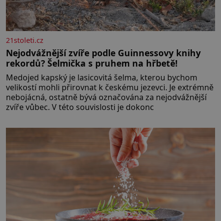
21stoleti.cz
Nejodvážnější zvíře podle Guinnessovy knihy
rekordů? Šelmička s pruhem na hřbetě!
Medojed kapský je lasicovitá šelma, kterou bychom
velikostí mohli přirovnat k českému jezevci. Je extrémně
nebojácná, ostatně bývá označována za nejodvážnější
zvíře vůbec. V této souvislosti je dokonc