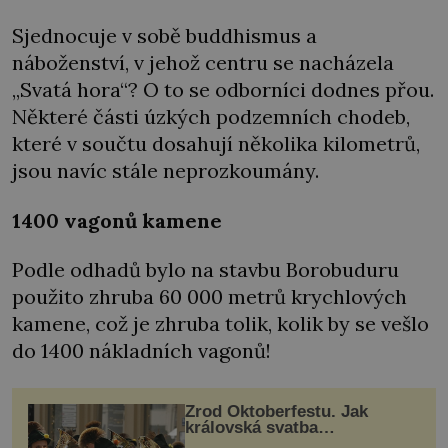
Sjednocuje v sobě buddhismus a
náboženství, v jehož centru se nacházela
„Svatá hora“? O to se odborníci dodnes přou.
Některé části úzkých podzemních chodeb,
které v součtu dosahují několika kilometrů,
jsou navíc stále neprozkoumány.
1400 vagonů kamene
Podle odhadů bylo na stavbu Borobuduru
použito zhruba 60 000 metrů krychlových
kamene, což je zhruba tolik, kolik by se vešlo
do 1400 nákladních vagonů!
Zrod Oktoberfestu. Jak
královská svatba
odstartovala největší pivní