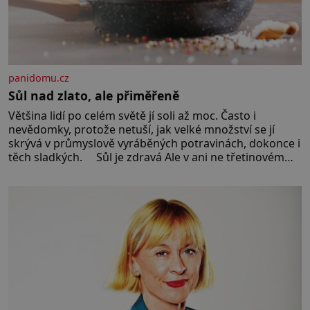
panidomu.cz
Sůl nad zlato, ale přiměřeně
Většina lidí po celém světě jí soli až moc. Často i
nevědomky, protože netuší, jak velké množství se jí
skrývá v průmyslově vyráběných potravinách, dokonce i
těch sladkých. Sůl je zdravá Ale v ani ne třetinovém
množství, než je pro většinu populace běžné. Její
základní složky– sodík a chlór – jsou zásadní pro
správné hospodaření