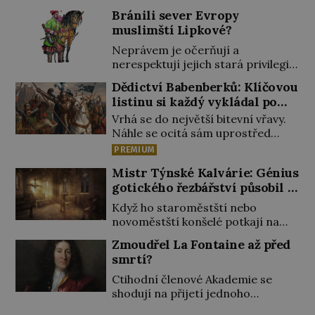
Bránili sever Evropy
muslimští Lipkové?
Neprávem je očerňují a
nerespektují jejich stará privilegia.
A hlavně jim přestali vyplácet
Dědictví Babenberků: Klíčovou
dohodnutý žold! Lipkové proti
listinu si každý vykládal po
těmto „podrazům“ hlasitě
svém
Vrhá se do největší bitevní vřavy.
protestují, jenže spravedlnosti
Náhle se ocitá sám uprostřed
nedosáhnou. Proto se rozhodnou
nepřátel. Nikdo z jeho věrných si
vypovědět polské koruně
PREMIUM
toho ani nepovšiml. Rakouský
poslušnost a přeběhnou k
Mistr Týnské Kalvárie: Génius
vévoda Fridrich II. padne 15.
Osmanům! V Litvě se na počátku
gotického řezbářství působil v
června 1246 při střetu s Uhry na
15. století usazují první muslimští
Praze
Litavě. „Tvrdý muž, statečný v boji,
Tataři. Uprchli ze Zlaté Hordy
Když ho staroměstští nebo
v úsudku přísný a krutý, chtivý
(říše rozkládající se ve východní
novoměstští konšelé potkají na
pokladů, šířil takovou hrůzu mezi
[…]
ulici, nejspíše ho velmi zdvořile
Zmoudřel La Fontaine až před
svými i v sousedství, že […]
zdraví. Jeho práce si nesmírně
smrtí?
váží. Ostatně řezbář, známý dnes
jako Mistr Týnské Kalvárie,
Ctihodní členové Akademie se
vyřezává a zdobí úchvatná díla
shodují na přijetí jednoho
vrcholné gotiky i pro ně. Jeho
z nejznámějších spisovatelů do