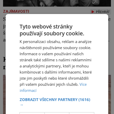
ZAJÍMAVOSTI
PŘEHRÁT
Strhne ji z postele, sváže ji a krutě zbije. „Kde
jsou peníze?“ naléhá Grasel na starou
Tyto webové stránky
švadlenku. Když mu to neprozradí – ostatně
používají soubory cookie.
ani nemůže, protože žádné nemá, spokojí se
K personalizaci obsahu, reklam a analýze
lupič s několika měďáky a štůčky látky.
návštěvnosti používáme soubory cookie.
Zraněná žena pár dní nato umírá. Je to muž
Informace o vašem používání našich
Kde se v čínské poušti vzali
nebývale krutý. Jeho činy budí hrůzu ještě
stránek také sdílíme s našimi reklamními
modroocí blonďáci?
a analytickými partnery, kteří je mohou
dlouho po jeho smrti […]
kombinovat s dalšími informacemi, které
jste jim poskytli nebo které shromáždili
při vašem používání jejich služeb.
Více
informací
ZOBRAZIT VŠECHNY PARTNERY
(1616)
→