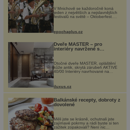
festival světa
V Mnichově se každoročně koná
jeden z největších a nejslavnějších
festivalů na světě – Oktoberfest.
Každý rok přiláká miliony
návštěvníků, kteří si vychutnávají
pivo, tradiční jídlo a bavorskou
epochaplus.cz
kultur...
Dveře MASTER – pro
interiéry navržené s
rozumem i vášní!
Otočné dveře MASTER, opláštění
kůže antik, skrytá zárubeň AKTIVE
40/00 Interiéry navrhované na
zakázku často vyžadují atypické
rozměry nejen nábytku, ale i
otvorových prvků. Technické zázemí
iluxus.cz
dnes umož...
Balkánské recepty, dobroty z
dovolené
Měli jste se krásně, ochutnali jste
zajímavé pokrmy a rádi byste si ten
zážitek zopakovali? Není nic