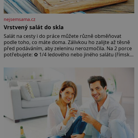
nejsemsama.cz
Vrstvený salát do skla
Salát na cesty i do práce můžete různě obměňovat
podle toho, co máte doma. Zálivkou ho zalijte až těsně
před podáváním, aby zeleninu nerozmočila. Na 2 porce
potřebujete: ✿ 1/4 ledového nebo jiného salátu (římský
salát, polníček…) ✿ 1 malá konzerva kukuřice ✿ ½
okurky ✿ 2 rajčata Zálivka: ✿ 4 lžíce olivového oleje ✿ 1
lžíci citronové šťávy ✿ ½ stroužku