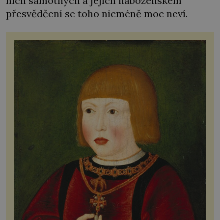
nich samotných a jejich náboženském
přesvědčení se toho nicméně moc neví.