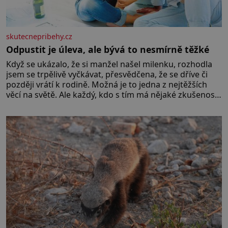
skutecnepribehy.cz
Odpustit je úleva, ale bývá to nesmírně těžké
Když se ukázalo, že si manžel našel milenku, rozhodla
jsem se trpělivě vyčkávat, přesvědčena, že se dříve či
později vrátí k rodině. Možná je to jedna z nejtěžších
věcí na světě. Ale každý, kdo s tím má nějaké zkušenosti,
se zapřísahá, že pokud odpustíte, znatelně se vám uleví.
Když se ke mně doneslo, že si manžel pořídil milenku,