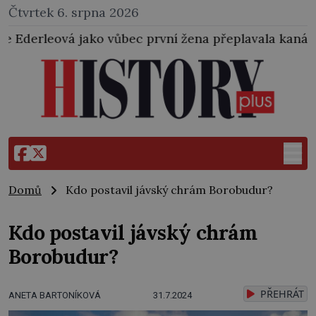
Čtvrtek 6. srpna 2026
ůbec první žena přeplavala kanál La Manche. Zabralo 
Domů
Kdo postavil jávský chrám Borobudur?
Kdo postavil jávský chrám
Borobudur?
PŘEHRÁT
ANETA BARTONÍKOVÁ
31.7.2024