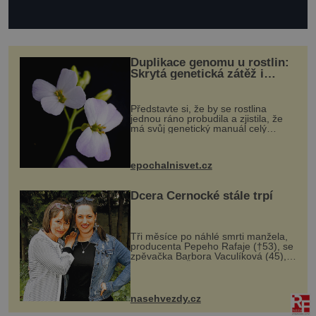
Duplikace genomu u rostlin:
Skrytá genetická zátěž i
evoluční výhoda
Představte si, že by se rostlina
jednou ráno probudila a zjistila, že
má svůj genetický manuál celý
dvakrát. Přesně to se občas v
přírodě stane – a podle nového
výzkumu to může být pro druhy
epochalnisvet.cz
vstupenka...
Dcera Černocké stále trpí
Tři měsíce po náhlé smrti manžela,
producenta Pepeho Rafaje (†53), se
zpěvačka Barbora Vaculíková (45),
dcera Petry Černocké (75), poprvé
ozvala veřejnosti. Na sociální síti
sdílela, že se snaží fung...
nasehvezdy.cz