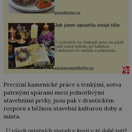
snazšího. Pljeskavica (10 porcí)
Možná jste ji ochutnali na dovolené v
bývalé Jugoslávii, lze ji vi...
panidomu.cz
Jak jsem opustila svoje tělo
U známých na chalupě jsme na půdě
našli staré bylinky po babičce.
Zvědavost mi nedala a připravila
jsem si z nich lektvar… Zimní pobyt
na chalupě se pro mě vlastní vinou
změnil v děsivý zážitek, na kt...
skutecnepribehy.cz
Precizní kamenické práce s tenkými, sotva
patrnými spárami mezi jednotlivými
stavebními prvky, jsou pak v drastickém
rozporu s běžnou stavební kulturou doby a
místa.
„U všech ostatních staveb v kraji v té době totiž