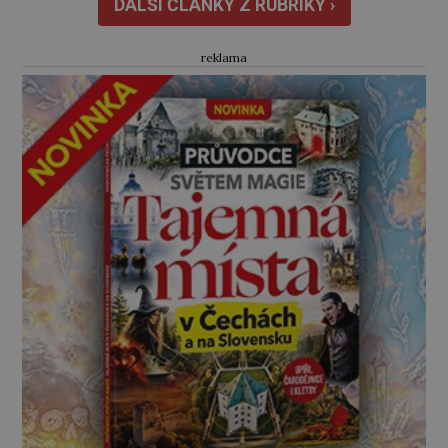
Johannovi (1756–1835), který má malý statek
DALŠÍ ČLÁNKY Z RUBRIKY ›
na Jesenicku […]
reklama