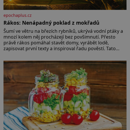
epochaplus.cz
Rákos: Nenápadný poklad z mokřadů
Šumí ve větru na březích rybníků, ukrývá vodní ptáky a
mnozí kolem něj procházejí bez povšimnutí. Přesto
právě rákos pomáhal stavět domy, vyrábět lodě,
zapisovat první texty a inspiroval řadu pověstí. Tato
skromná, ale užitečná rostlina provází člověka už tisíce
let. Většina lidí vnímá rákos jen jako obyčejnou kulisu
letního koupání. Stačí se však podívat