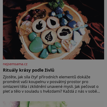
nejsemsama.cz
Rituály krásy podle živlů
Zjistěte, jak síla čtyř přírodních elementů dokáže
proměnit vaši koupelnu v posvátný prostor pro
omlazení těla i zklidnění unavené mysli. Jak pečovat o
pleť a tělo v souladu s hvězdami? Každá z nás v sobě
nese otisk vesmíru, který se projevuje nejen v naší
povaze, ale i v potřebách naší pokožky. Ohnivá znamení
Ženy narozené ve znamení Berana, Lva a Střelce v sobě