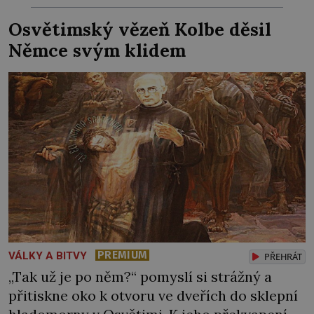
obávané válečné slony! Arménie jako první
Osvětimský vězeň Kolbe děsil
země na světě přijala křesťanství za státní
Němce svým klidem
náboženství. Stalo se tak roku 301 během
vlády arménského krále […]
PREMIUM
VÁLKY A BITVY
PŘEHRÁT
„Tak už je po něm?“ pomyslí si strážný a
přitiskne oko k otvoru ve dveřích do sklepní