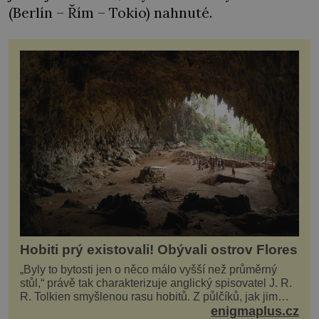
(Berlín – Řím – Tokio) nahnuté.
Hobiti prý existovali! Obývali ostrov Flores
„Byly to bytosti jen o něco málo vyšší než průměrný
stůl,“ právě tak charakterizuje anglický spisovatel J. R.
R. Tolkien smyšlenou rasu hobitů. Z půlčíků, jak jim
říká, následně udělá hlavní hrdiny svých slavných
enigmaplus.cz