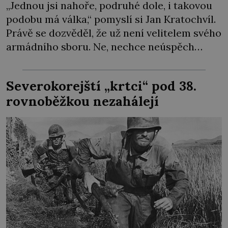
„Jednou jsi nahoře, podruhé dole, i takovou
podobu má válka,“ pomyslí si Jan Kratochvíl.
Právě se dozvěděl, že už není velitelem svého
armádního sboru. Ne, nechce neúspěch
házet na jiné, pocitu křivdy se ale neubrání.
O jeho schopnosti tu ovšem nejde. Sověti
Severokorejští „krtci“ pod 38.
zkrátka musejí najít viníka… Generál
rovnoběžkou nezahálejí
Heliodor Píka (1897–1949), velitel mise
Československé armády […]