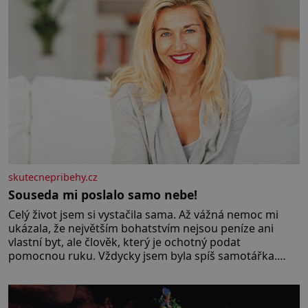
skutecnepribehy.cz
Souseda mi poslalo samo nebe!
Celý život jsem si vystačila sama. Až vážná nemoc mi
ukázala, že největším bohatstvím nejsou peníze ani
vlastní byt, ale člověk, který je ochotný podat
pomocnou ruku. Vždycky jsem byla spíš samotářka.
Nepotřebovala jsem kolem sebe partu kamarádek ani
partnera. Stačily mi knihy, práce a hlavně klid. Hned po
studiích jsem odešla z rodného města,