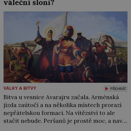
váleční sloni?
VÁLKY A BITVY
PŘEHRÁT
Bitva u vesnice Avarajru začala. Arménská
jízda zaútočí a na několika místech prorazí
nepřátelskou formaci. Na vítězství to ale
stačit nebude. Peršanů je prostě moc, a navíc
proti vzbouřeným Arménům nasadí tolik