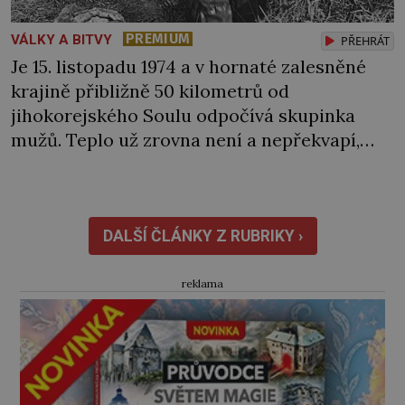
PREMIUM
VÁLKY A BITVY
PŘEHRÁT
Je 15. listopadu 1974 a v hornaté zalesněné
krajině přibližně 50 kilometrů od
jihokorejského Soulu odpočívá skupinka
mužů. Teplo už zrovna není a nepřekvapí,
když jde někomu pára od pusy. „Co je ale
k čertu tohle?“ Jednoho z nich zaujme
nedaleký teplý vzduch stoupající ze země.
Vydá se na průzkum… Jak se k místu
DALŠÍ ČLÁNKY Z RUBRIKY ›
přibližuje, slyší i sílící neznámé […]
reklama