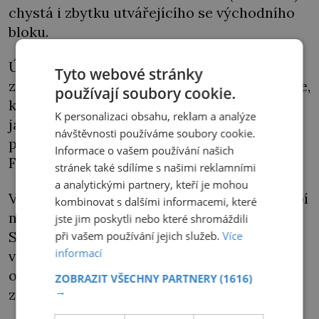
chystá i zbytku utvářejícího se východního
bloku.
Únorový převrat v Československu je
Tyto webové stránky
zlomovým okamžikem i pro obyčejné Němce,
používají soubory cookie.
kteří podle Nigrina až dosud „nedospěli k
K personalizaci obsahu, reklam a analýze
jasnému přesvědčení, zda je pro ně
návštěvnosti používáme soubory cookie.
přínosnější okupace Američany, Brity,
Informace o vašem používání našich
Francouzi či Sověty“.
stránek také sdílíme s našimi reklamními
a analytickými partnery, kteří je mohou
V poválečných letech totiž všechny zóny trpí
kombinovat s dalšími informacemi, které
nedostatkem potravin i jiného zboží.
jste jim poskytli nebo které shromáždili
Sovětský svaz, vědom si strategického
při vašem používání jejich služeb.
Více
informací
významu plného talíře pro náklonnost
obyvatel, však kolikrát dokáže proviant
ZOBRAZIT VŠECHNY PARTNERY
(1616)
→
zajistit lépe.