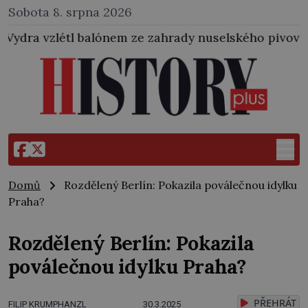
Sobota 8. srpna 2026
alónem ze zahrady nuselského pivovaru a stal se tak 
Domů
Rozdělený Berlín: Pokazila poválečnou idylku
Praha?
Rozdělený Berlín: Pokazila
poválečnou idylku Praha?
PŘEHRÁT
FILIP KRUMPHANZL
30.3.2025