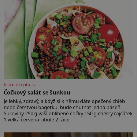
nesou žár, odvahu a neutuchající elán. Vaše
tisicereceptu.cz
Čočkový salát se šunkou
Je lehký, zdravý, a když si k němu dáte opečený chléb
nebo čerstvou bagetku, bude chutnat jedna báseň.
Suroviny 250 g vaší oblíbené čočky 150 g cherry rajčátek
1 velká červená cibule 2 lžíce