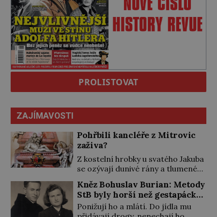
PROLISTOVAT
ZAJÍMAVOSTI
Pohřbili kancléře z Mitrovic
zaživa?
Z kostelní hrobky u svatého Jakuba
se ozývají dunivé rány a tlumené
výkřiky. „To jistě řádí duch,“ myslí si
Kněz Bohuslav Burian: Metody
pověrčiví lidé. Ani za dvě kopy
StB byly horší než gestapácké
grošů by se nikdo neodvážil
trýznění
Ponižují ho a mlátí. Do jídla mu
podzemní hrobku otevřít a její
přidávají drogy, nenechají ho
poklop tak raději jen skrápí