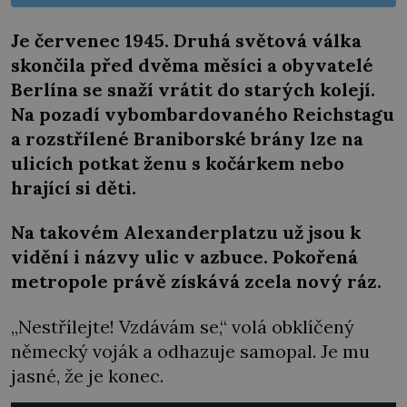
Je červenec 1945. Druhá světová válka
skončila před dvěma měsíci a obyvatelé
Berlína se snaží vrátit do starých kolejí.
Na pozadí vybombardovaného Reichstagu
a rozstřílené Braniborské brány lze na
ulicích potkat ženu s kočárkem nebo
hrající si děti.
Na takovém Alexanderplatzu už jsou k
vidění i názvy ulic v azbuce. Pokořená
metropole právě získává zcela nový ráz.
„Nestřílejte! Vzdávám se,“ volá obklíčený
německý voják a odhazuje samopal. Je mu
jasné, že je konec.