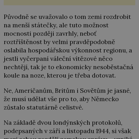
fantasy knih. Podobné bytosti prý ovšem naši planetu
opravdu kdysi obývaly. Šlo o naše
Původně se uvažovalo o tom zemi rozdrobit
na menší státečky, ale tuto možnost
mocnosti později zavrhly, neboť
roztříštěnost by velmi pravděpodobně
oslabila hospodářskou výkonnost regionu, a
jestli vyčerpaní váleční vítězové něco
nechtějí, tak je to ekonomicky nesoběstačná
koule na noze, kterou je třeba dotovat.
Ne, Američanům, Britům i Sovětům je jasné,
že musí udělat vše pro to, aby Německo
zůstalo statutárně celistvé.
Na základě dvou londýnských protokolů,
podepsaných v září a listopadu 1944, si však