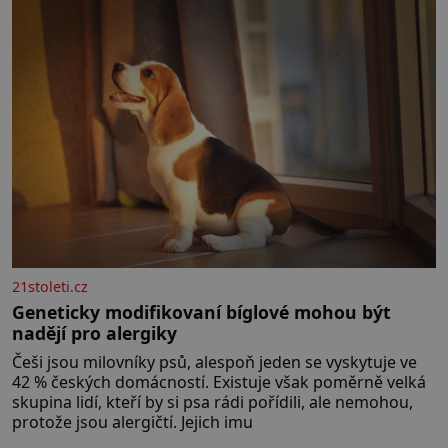
21stoleti.cz
Geneticky modifikovaní bíglové mohou být
nadějí pro alergiky
Češi jsou milovníky psů, alespoň jeden se vyskytuje ve
42 % českých domácností. Existuje však poměrně velká
skupina lidí, kteří by si psa rádi pořídili, ale nemohou,
protože jsou alergičtí. Jejich imu