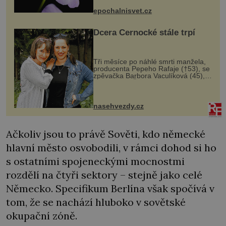
výzkumu to může být pro druhy
epochalnisvet.cz
vstupenka...
Dcera Černocké stále trpí
Tři měsíce po náhlé smrti manžela,
producenta Pepeho Rafaje (†53), se
zpěvačka Barbora Vaculíková (45),
dcera Petry Černocké (75), poprvé
ozvala veřejnosti. Na sociální síti
sdílela, že se snaží fung...
nasehvezdy.cz
Ačkoliv jsou to právě Sověti, kdo německé
hlavní město osvobodili, v rámci dohod si ho
s ostatními spojeneckými mocnostmi
rozdělí na čtyři sektory – stejně jako celé
Německo. Specifikum Berlína však spočívá v
tom, že se nachází hluboko v sovětské
okupační zóně.