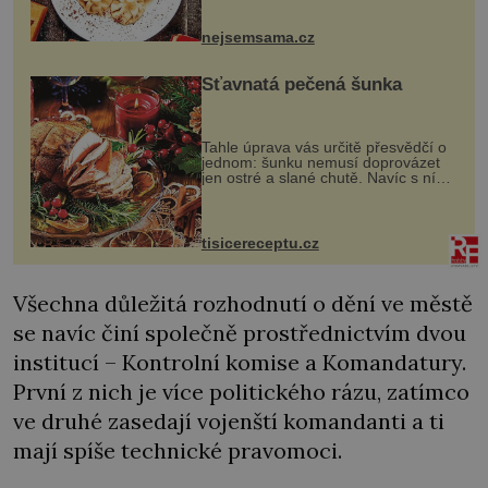
vznikají rozmanité a chuťově bohaté
pokrmy, které rozhodně st...
nejsemsama.cz
Šťavnatá pečená šunka
Tahle úprava vás určitě přesvědčí o
jednom: šunku nemusí doprovázet
jen ostré a slané chutě. Navíc s ní
nakrmíte poměrně hodně hladových
krků. Ingredience sádlo 3 kg šunky
vcelku 3 stroužky česneku hl...
tisicereceptu.cz
Všechna důležitá rozhodnutí o dění ve městě
se navíc činí společně prostřednictvím dvou
institucí – Kontrolní komise a Komandatury.
První z nich je více politického rázu, zatímco
ve druhé zasedají vojenští komandanti a ti
mají spíše technické pravomoci.