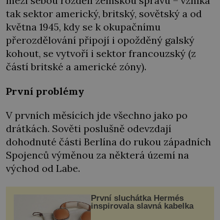
mezi sebou rozdělí zemskou správu – vzniká
tak sektor americký, britský, sovětský a od
května 1945, kdy se k okupačnímu
přerozdělování připojí i opožděný galský
kohout, se vytvoří i sektor francouzský (z
částí britské a americké zóny).
První problémy
V prvních měsících jde všechno jako po
drátkách. Sověti poslušně odevzdají
dohodnuté části Berlína do rukou západních
Spojenců výměnou za některá území na
východ od Labe.
První sluchátka Hermés
inspirovala slavná kabelka