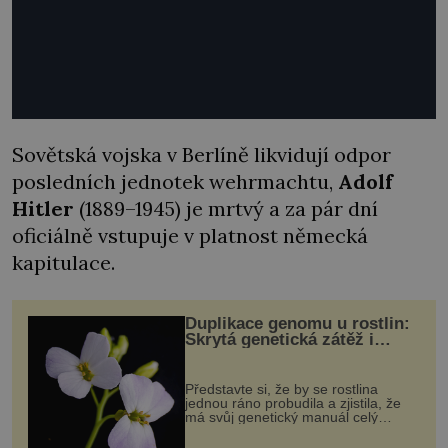
Sovětská vojska v Berlíně likvidují odpor
posledních jednotek wehrmachtu,
Adolf
Hitler
(1889–1945) je mrtvý a za pár dní
oficiálně vstupuje v platnost německá
kapitulace.
Duplikace genomu u rostlin:
Skrytá genetická zátěž i
evoluční výhoda
Představte si, že by se rostlina
jednou ráno probudila a zjistila, že
má svůj genetický manuál celý
dvakrát. Přesně to se občas v
přírodě stane – a podle nového