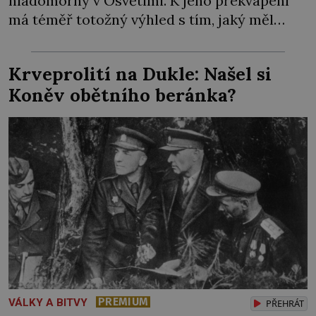
hladomorny v Osvětimi. K jeho překvapení
má téměř totožný výhled s tím, jaký měl
včera, předevčírem i týden předtím.
Uvězněný kněz zde mlčky sedí na podlaze s
Krveprolití na Dukle: Našel si
blaženým výrazem. Esesáci by ale rádi do
Koněv obětního beránka?
kobky hodili další nebožáky, […]
PREMIUM
VÁLKY A BITVY
PŘEHRÁT