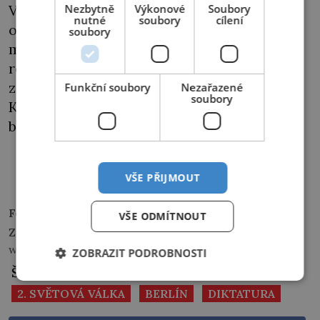
Výhled na další totalitní režim však Němce
Nezbytně
Výkonové
Soubory
nutné
soubory
cílení
od Sovětů pomalu, ale jistě odklání. Rozkol
soubory
mocností vrcholí v červnu 1948, kdy Sověti v
reakci na provedenou měnovou reformu v
západních sektorech vystupují z
Funkční soubory
Nezařazené
soubory
Komandatury (Kontrolní radu opustili již v
březnu). Společný projekt právě selhal…
PŘEHRÁT
VŠE PŘIJMOUT
Foto:
Wikimedia Commons
VŠE ODMÍTNOUT
Zdroje informací:
SIMMS, Brendan. Hitler,
wikipedia.org
ZOBRAZIT PODROBNOSTI
Štítky:
2. SVĚTOVÁ VÁLKA
BERLÍN
DIKTATURA