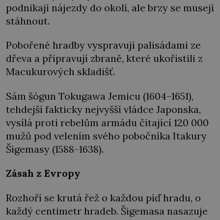
podnikají nájezdy do okolí, ale brzy se musejí
stáhnout.
Pobořené hradby vyspravují palisádami ze
dřeva a připravují zbraně, které ukořistili z
Macukurových skladišť.
Sám šógun Tokugawa Jemicu (1604–1651),
tehdejší fakticky nejvyšší vládce Japonska,
vysílá proti rebelům armádu čítající 120 000
mužů pod velením svého pobočníka Itakury
Šigemasy (1588–1638).
Zásah z Evropy
Rozhoří se krutá řež o každou píď hradu, o
každý centimetr hradeb. Šigemasa nasazuje