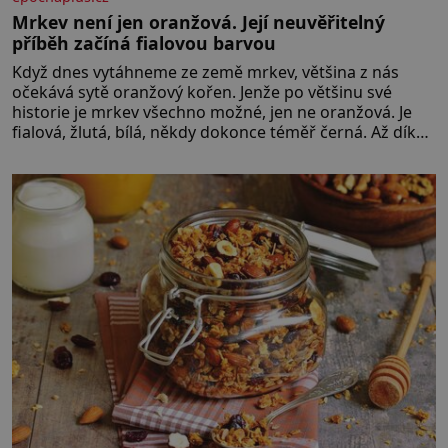
Mrkev není jen oranžová. Její neuvěřitelný
příběh začíná fialovou barvou
Když dnes vytáhneme ze země mrkev, většina z nás
očekává sytě oranžový kořen. Jenže po většinu své
historie je mrkev všechno možné, jen ne oranžová. Je
fialová, žlutá, bílá, někdy dokonce téměř černá. Až díky
stovkám let pečlivého šlechtění se z ní stává zelenina,
bez které si českou zahradu ani nedokážeme
představit. Její příběh je