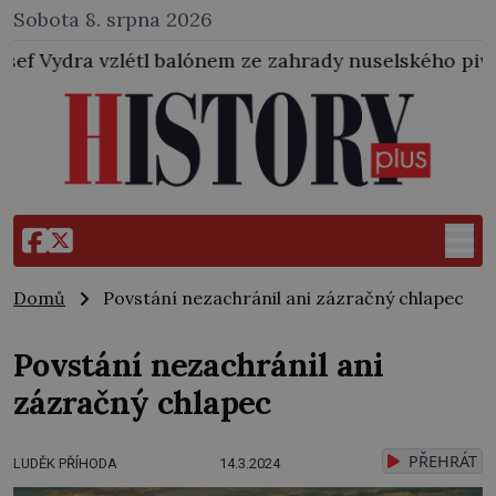
Sobota 8. srpna 2026
 balónem ze zahrady nuselského pivovaru a stal se ta
Domů
Povstání nezachránil ani zázračný chlapec
Povstání nezachránil ani
zázračný chlapec
PŘEHRÁT
LUDĚK PŘÍHODA
14.3.2024