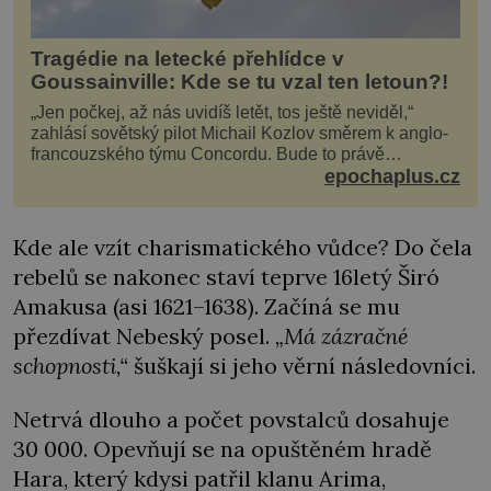
Tragédie na letecké přehlídce v
Goussainville: Kde se tu vzal ten letoun?!
„Jen počkej, až nás uvidíš letět, tos ještě neviděl,“
zahlásí sovětský pilot Michail Kozlov směrem k anglo-
francouzského týmu Concordu. Bude to právě
konkurenční boj, co bude stát za smrtí celé 6členné
epochaplus.cz
posádky Tupoleva Tu-144, zničením několika domů,
usmrcením 8 lidí na zemi (z toho 3 dětí) a 60 váž
Kde ale vzít charismatického vůdce? Do čela
rebelů se nakonec staví teprve 16letý Širó
Amakusa (asi 1621–1638). Začíná se mu
přezdívat Nebeský posel.
„Má zázračné
schopnosti,“
šuškají si jeho věrní následovníci.
Netrvá dlouho a počet povstalců dosahuje
30 000. Opevňují se na opuštěném hradě
Hara, který kdysi patřil klanu Arima,