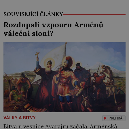
SOUVISEJÍCÍ ČLÁNKY
Rozdupali vzpouru Arménů
váleční sloni?
VÁLKY A BITVY
PŘEHRÁT
Bitva u vesnice Avarajru začala. Arménská