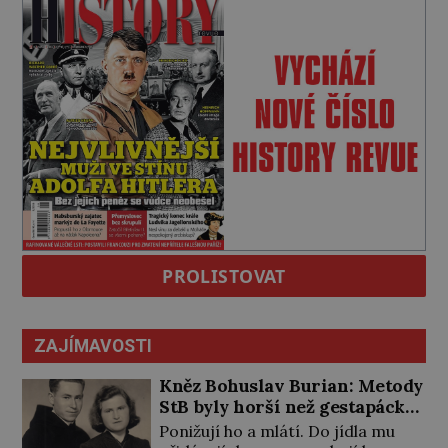
PROLISTOVAT
ZAJÍMAVOSTI
Kněz Bohuslav Burian: Metody
StB byly horší než gestapácké
trýznění
Ponižují ho a mlátí. Do jídla mu