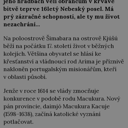
jeho hradbách velí obráncům v krvavé
bitvě teprve 16letý Nebeský posel. Má
prý zázračné schopnosti, ale ty mu život
nezachrání…
Na poloostrově Šimabara na ostrově Kjúšú
běží na počátku 17. století život v běžných
kolejích. Většina obyvatel se hlásí ke
křesťanství a vládnoucí rod Arima je příznivě
nakloněn portugalským misionářům, kteří
v oblasti působí.
Jenže v roce 1614 se vlády zmocňuje
konkurence v podobě rodu Macukura. Nový
pán provincie, daimjó Macukura Kacuje
(1598–1638), začíná katolické vyznání
potlačovat.