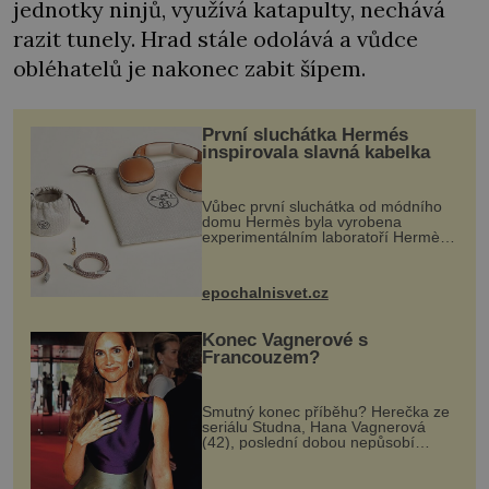
jednotky ninjů, využívá katapulty, nechává
razit tunely. Hrad stále odolává a vůdce
obléhatelů je nakonec zabit šípem.
První sluchátka Hermés
inspirovala slavná kabelka
Vůbec první sluchátka od módního
domu Hermès byla vyrobena
experimentálním laboratoří Hermès
Ateliers Horizons. Elegantní gadget
si vyžádal dva roky vývoje a chlubí
se ručně šitou hovězí kůží a
epochalnisvet.cz
kovový...
Konec Vagnerové s
Francouzem?
Smutný konec příběhu? Herečka ze
seriálu Studna, Hana Vagnerová
(42), poslední dobou nepůsobí
nejšťastněji. Ačkoli časy její anorexie
jsou už dávno pryč a opět se pyšnila
ženskými křivkami, najednou s...