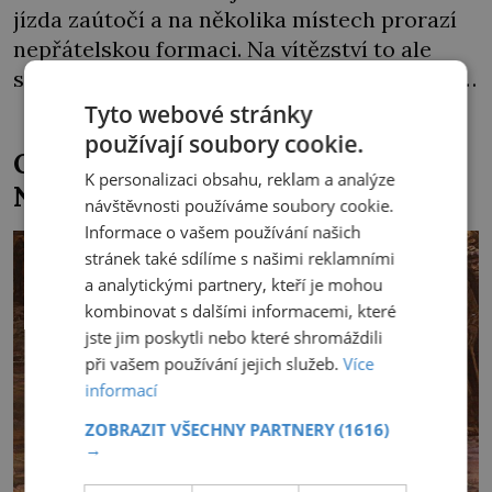
jízda zaútočí a na několika místech prorazí
nepřátelskou formaci. Na vítězství to ale
stačit nebude. Peršanů je prostě moc, a navíc
proti vzbouřeným Arménům nasadí tolik
Tyto webové stránky
obávané válečné slony! Arménie jako první
používají soubory cookie.
Osvětimský vězeň Kolbe děsil
země na světě přijala křesťanství za státní
K personalizaci obsahu, reklam a analýze
Němce svým klidem
náboženství. Stalo se tak roku 301 během
návštěvnosti používáme soubory cookie.
vlády arménského krále […]
Informace o vašem používání našich
stránek také sdílíme s našimi reklamními
a analytickými partnery, kteří je mohou
kombinovat s dalšími informacemi, které
jste jim poskytli nebo které shromáždili
při vašem používání jejich služeb.
Více
informací
ZOBRAZIT VŠECHNY PARTNERY
(1616)
→