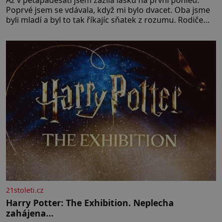
Až v pětapadesáti jsem zažila lásku na první pohled.
Poprvé jsem se vdávala, když mi bylo dvacet. Oba jsme
byli mladí a byl to tak říkajíc sňatek z rozumu. Rodiče
nás dali dohromady, Toník byl dobře zaopatřený mladý
muž. Manželství nám oběma moc nesvědčilo, brzy jsme
zjistili, že
21stoleti.cz
Harry Potter: The Exhibition. Neplecha
zahájena…