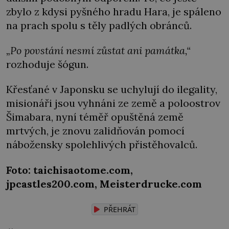
zbylo z kdysi pyšného hradu Hara, je spáleno
na prach spolu s těly padlých obránců.
„Po povstání nesmí zůstat ani památka,“
rozhoduje šógun.
Křesťané v Japonsku se uchylují do ilegality,
misionáři jsou vyhnáni ze země a poloostrov
Šimabara, nyní téměř opuštěná země
mrtvých, je znovu zalidňován pomocí
nábožensky spolehlivých přistěhovalců.
Foto: taichisaotome.com,
jpcastles200.com, Meisterdrucke.com
PŘEHRÁT