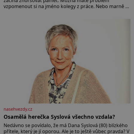
začíná zhoršovat paměť. Možná máte problém
vzpomenout si na jméno kolegy z práce. Nebo marně v
paměti lovíte název knížky, kterou jste nedávno přečetli.
Je to opravdu tak, s věkem jako kdyby se paměť
rozhodla stávkovat. Cvičte
nasehvezdy.cz
Osamělá herečka Syslová všechno vzdala?
Nedávno se povídalo, že má Dana Syslová (80) blízkého
přítele, který je jí oporou. Ale je to ještě vůbec pravda? V