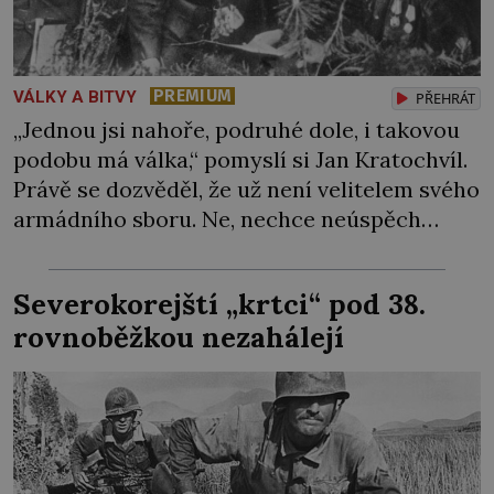
PREMIUM
VÁLKY A BITVY
PŘEHRÁT
„Jednou jsi nahoře, podruhé dole, i takovou
podobu má válka,“ pomyslí si Jan Kratochvíl.
Právě se dozvěděl, že už není velitelem svého
armádního sboru. Ne, nechce neúspěch
házet na jiné, pocitu křivdy se ale neubrání.
O jeho schopnosti tu ovšem nejde. Sověti
Severokorejští „krtci“ pod 38.
zkrátka musejí najít viníka… Generál
rovnoběžkou nezahálejí
Heliodor Píka (1897–1949), velitel mise
Československé armády […]