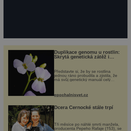
Duplikace genomu u rostlin:
Skrytá genetická zátěž i
evoluční výhoda
Představte si, že by se rostlina
jednou ráno probudila a zjistila, že
má svůj genetický manuál celý
dvakrát. Přesně to se občas v
přírodě stane – a podle nového
výzkumu to může být pro druhy
epochalnisvet.cz
vstupenka...
Dcera Černocké stále trpí
Tři měsíce po náhlé smrti manžela,
producenta Pepeho Rafaje (†53), se