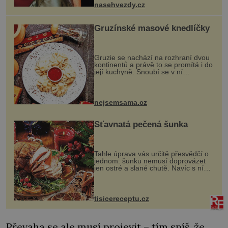
nasehvezdy.cz
Gruzínské masové knedlíčky
Gruzie se nachází na rozhraní dvou
kontinentů a právě to se promítá i do
její kuchyně. Snoubí se v ní
evropské a asijské chutě a díky tomu
vznikají rozmanité a chuťově bohaté
pokrmy, které rozhodně st...
nejsemsama.cz
Šťavnatá pečená šunka
Tahle úprava vás určitě přesvědčí o
jednom: šunku nemusí doprovázet
jen ostré a slané chutě. Navíc s ní
nakrmíte poměrně hodně hladových
krků. Ingredience sádlo 3 kg šunky
vcelku 3 stroužky česneku hl...
tisicereceptu.cz
Převaha se ale musí projevit – tím spíš, že