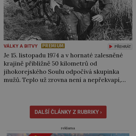
PREMIUM
VÁLKY A BITVY
PŘEHRÁT
Je 15. listopadu 1974 a v hornaté zalesněné
krajině přibližně 50 kilometrů od
jihokorejského Soulu odpočívá skupinka
mužů. Teplo už zrovna není a nepřekvapí,
když jde někomu pára od pusy. „Co je ale
k čertu tohle?“ Jednoho z nich zaujme
nedaleký teplý vzduch stoupající ze země.
Vydá se na průzkum… Jak se k místu
DALŠÍ ČLÁNKY Z RUBRIKY ›
přibližuje, slyší i sílící neznámé […]
reklama