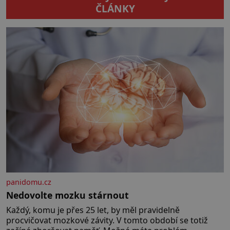
obřím modelem Vernovy ponorky
ČLÁNKY
počínaje a vesničkou plnou
„pravých“ živoucích trpaslíků
konče. Dokonce jsou tu i první
inkubátory. I s předčasně
narozenými dětmi! Novorozenci,
umístění ve zdejším zařízení, jsou
[…]
panidomu.cz
Nedovolte mozku stárnout
Každý, komu je přes 25 let, by měl pravidelně
procvičovat mozkové závity. V tomto období se totiž