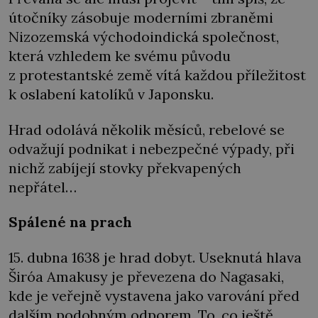
útočníky zásobuje moderními zbraněmi
Nizozemská východoindická společnost,
která vzhledem ke svému původu
z protestantské země vítá každou příležitost
k oslabení katolíků v Japonsku.
Hrad odolává několik měsíců, rebelové se
odvažují podnikat i nebezpečné výpady, při
nichž zabíjejí stovky překvapených
nepřátel…
Spálené na prach
15. dubna 1638 je hrad dobyt. Useknutá hlava
Širóa Amakusy je převezena do Nagasaki,
kde je veřejně vystavena jako varování před
dalším podobným odporem. To, co ještě