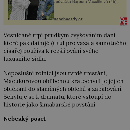
zpěvačka Barbora Vaculíková (45),
dcera Petry Černocké (75), poprvé
ozvala veřejnosti. Na sociální síti
sdílela, že se snaží fung...
nasehvezdy.cz
Vesničané trpí prudkým zvyšováním daní,
které pak daimjó (titul pro vazala samotného
císaře) používá k rozšiřování svého
luxusního sídla.
Neposlušní rolníci jsou tvrdě trestáni,
Macukurovou oblíbenou kratochvílí je jejich
oblékání do slaměných obleků a zapalování.
Schyluje se k dramatu, které vstoupí do
historie jako šimabarské povstání.
Nebeský posel