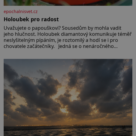
epochalnisvet.cz
Holoubek pro radost
Uvažujete o papouškovi? Sousedům by mohla vadit
jeho hlučnost. Holoubek diamantový komunikuje téměř
neslyšitelným pípáním, je roztomilý a hodí se i pro
chovatele začátečníky. Jedná se o nenáročného
klidného ptáčka, který většinu dne jen posedává. Hodně
času tráví na zemi, kde sbírá zbytky semínek Jeho
domovinou je prakticky celá Austrálie s výjimkou
pobřežní oblasti.