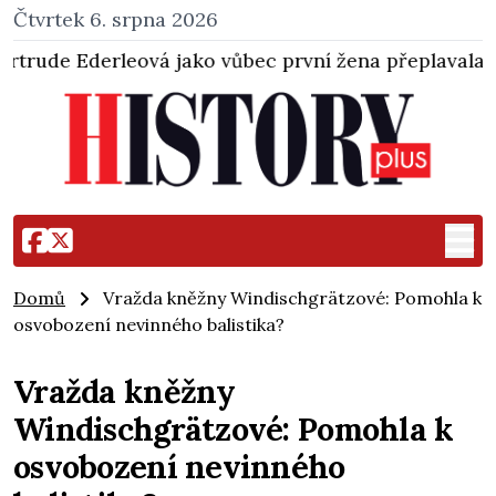
Čtvrtek 6. srpna 2026
ko vůbec první žena přeplavala kanál La Manche. Zabr
Domů
Vražda kněžny Windischgrätzové: Pomohla k
osvobození nevinného balistika?
Vražda kněžny
Windischgrätzové: Pomohla k
osvobození nevinného