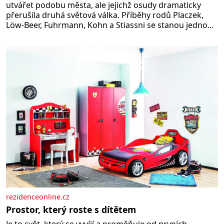
utvářet podobu města, ale jejichž osudy dramaticky
přerušila druhá světová válka. Příběhy rodů Placzek,
Löw-Beer, Fuhrmann, Kohn a Stiassni se stanou jednou
z hlavních dramaturgických linií festivalu židovské
kultury ŠTETL FEST 2026. Některé návraty nejsou
jednoduché. Místa, která si člověk pamatuje z
rodinných vyprávění, už dávno
rezidenceonline.cz
Prostor, který roste s dítětem
Je to svět, který se vyvíjí a proměňuje od prvních