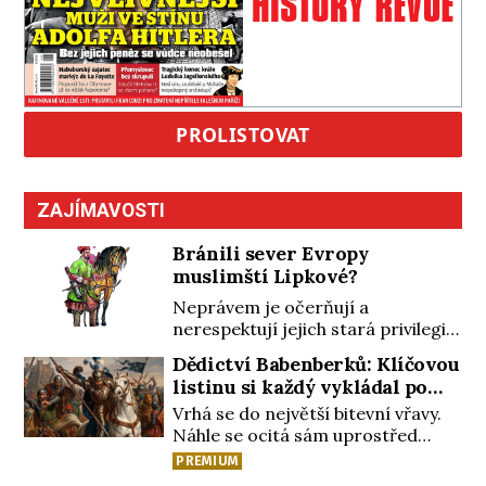
PROLISTOVAT
ZAJÍMAVOSTI
Bránili sever Evropy
muslimští Lipkové?
Neprávem je očerňují a
nerespektují jejich stará privilegia.
A hlavně jim přestali vyplácet
Dědictví Babenberků: Klíčovou
dohodnutý žold! Lipkové proti
listinu si každý vykládal po
těmto „podrazům“ hlasitě
svém
Vrhá se do největší bitevní vřavy.
protestují, jenže spravedlnosti
Náhle se ocitá sám uprostřed
nedosáhnou. Proto se rozhodnou
nepřátel. Nikdo z jeho věrných si
vypovědět polské koruně
PREMIUM
toho ani nepovšiml. Rakouský
poslušnost a přeběhnou k