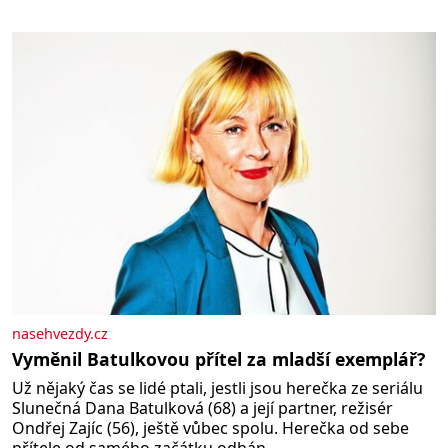
množství, než je pro většinu populace běžné. Její
základní složky– sodík a chlór – jsou zásadní pro
správné hospodaření
nasehvezdy.cz
Vyměnil Batulkovou přítel za mladší exemplář?
Už nějaký čas se lidé ptali, jestli jsou herečka ze seriálu
Slunečná Dana Batulková (68) a její partner, režisér
Ondřej Zajíc (56), ještě vůbec spolu. Herečka od sebe