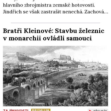
hlavního zbrojmistra zemské hotovosti.
Jindřich se však zastrašit nenechá. Zachová
chladnou hlavu a trestu unikne. Nicméně
cejchu zrádce se už nezbaví… Tři roky
Bratři Kleinové: Stavbu železnic
stačily! Škola pro něj není. Jindřich Michal
v monarchii ovládli samouci
Hýzrle z Chodů (1575–1665) se v ní nudí. 10letý
chlapec chce procestovat […]
PREMIUM
ZAJÍMAVOSTI