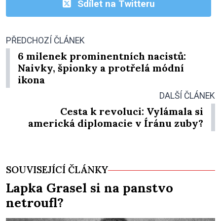
Sdílet na Twitteru
PŘEDCHOZÍ ČLÁNEK
6 milenek prominentních nacistů:
Naivky, špionky a protřelá módní
ikona
DALŠÍ ČLÁNEK
Cesta k revoluci: Vylámala si
americká diplomacie v Íránu zuby?
SOUVISEJÍCÍ ČLÁNKY
Lapka Grasel si na panstvo
netroufl?