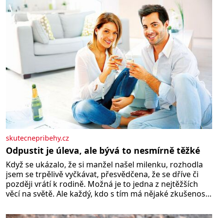
lžíci citronové šťávy ✿ ½ stroužku
skutecnepribehy.cz
Odpustit je úleva, ale bývá to nesmírně těžké
Když se ukázalo, že si manžel našel milenku, rozhodla
jsem se trpělivě vyčkávat, přesvědčena, že se dříve či
později vrátí k rodině. Možná je to jedna z nejtěžších
věcí na světě. Ale každý, kdo s tím má nějaké zkušenosti,
se zapřísahá, že pokud odpustíte, znatelně se vám uleví.
Když se ke mně doneslo, že si manžel pořídil milenku,