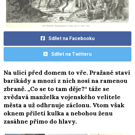
Sdílet na Facebooku
Sdílet na Twitteru
Na ulici před domem to vře. Pražané staví
barikády a mnozí z nich nosí na ramenou
zbraně. „Co se to tam děje?“ táže se
zvědavá manželka vojenského velitele
města a už odhrnuje záclonu. Vtom však
oknem přiletí kulka a nebohou ženu
zasáhne přímo do hlavy.