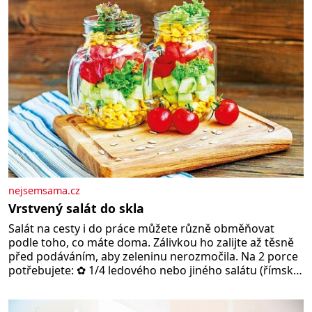
nejsemsama.cz
Vrstvený salát do skla
Salát na cesty i do práce můžete různě obměňovat
podle toho, co máte doma. Zálivkou ho zalijte až těsně
před podáváním, aby zeleninu nerozmočila. Na 2 porce
potřebujete: ✿ 1/4 ledového nebo jiného salátu (římský
salát, polníček…) ✿ 1 malá konzerva kukuřice ✿ ½
okurky ✿ 2 rajčata Zálivka: ✿ 4 lžíce olivového oleje ✿ 1