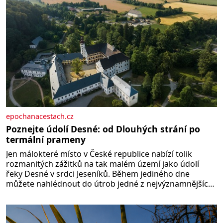
epochanacestach.cz
Poznejte údolí Desné: od Dlouhých strání po
termální prameny
Jen málokteré místo v České republice nabízí tolik
rozmanitých zážitků na tak malém území jako údolí
řeky Desné v srdci Jeseníků. Během jediného dne
můžete nahlédnout do útrob jedné z nejvýznamnějších
vodních elektráren v Evropě, vydat se na horské
hřebeny, projet se na koloběžce a den zakončit
poznáváním památek ve Velkých Losinách nebo v