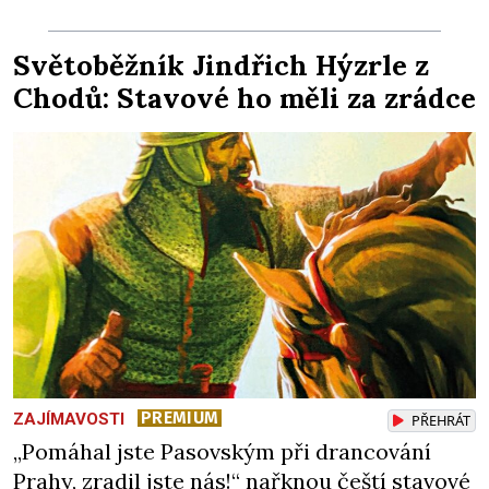
nejvíc přitom vědce zaujal hrob tříměsíčního
chlapečka s modrou filcovou čapkou, z níž se
Světoběžník Jindřich Hýzrle z
draly blonďaté vlásky. Fakt, že jsou těla
Chodů: Stavové ho měli za zrádce
dávných lidí nesmírně dobře zachovalá,
přičítají odborníci zdejším klimatickým
podmínkám. Sucho, prosolené písky a
extrémně […]
PREMIUM
ZAJÍMAVOSTI
PŘEHRÁT
„Pomáhal jste Pasovským při drancování
Prahy, zradil jste nás!“ nařknou čeští stavové