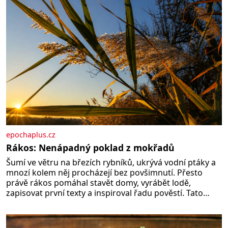
termálním
epochaplus.cz
Rákos: Nenápadný poklad z mokřadů
Šumí ve větru na březích rybníků, ukrývá vodní ptáky a
mnozí kolem něj procházejí bez povšimnutí. Přesto
právě rákos pomáhal stavět domy, vyrábět lodě,
zapisovat první texty a inspiroval řadu pověstí. Tato
skromná, ale užitečná rostlina provází člověka už tisíce
let. Většina lidí vnímá rákos jen jako obyčejnou kulisu
letního koupání. Stačí se však podívat