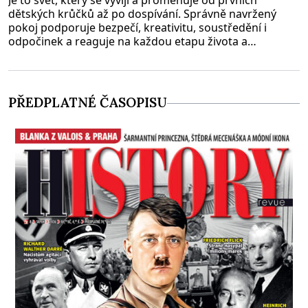
dětských krůčků až po dospívání. Správně navržený
pokoj podporuje bezpečí, kreativitu, soustředění i
odpočinek a reaguje na každou etapu života a
specifické potřeby dítěte. Pro nejmenší je klíčová
jednoduchost, měkkost a bezpečí, proto by pokoj
miminka měl působit především klidně a útulně.
Předškolní věk je
PŘEDPLATNÉ ČASOPISU