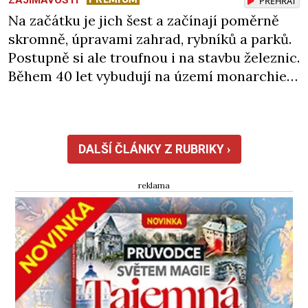
PŘEHRÁT
Na začátku je jich šest a začínají poměrně
skromně, úpravami zahrad, rybníků a parků.
Postupně si ale troufnou i na stavbu železnic.
Během 40 let vybudují na území monarchie
třetinu všech tratí, tedy asi 3500 kilometrů!
Ohromně na tom zbohatnou… Podnikavého
ducha zdědí bratři Kleinové po otci
Johannovi (1756–1835), který má malý statek
DALŠÍ ČLÁNKY Z RUBRIKY ›
na Jesenicku […]
reklama