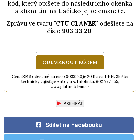
kód, který opíšete do následujícího okénka
a kliknutím na tlačítko jej odemknete.
Zprávu ve tvaru "
CTU CLANEK
" odešlete na
číslo
903 33 20
.
ODEMKNOUT KÓDEM
Cena SMS odeslané na číslo 9033320 je 20 Kč vč. DPH. Službu
technicky zajišťuje Airtoy a.s. Infolinka: 602 777 555,
www.platmobilem.cz
PŘEHRÁT
Sdílet na Facebooku