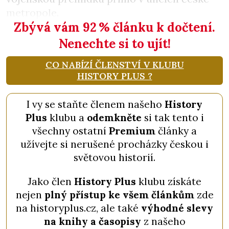
metropole.
Zbývá vám 92
%
článku k dočtení.
Nenechte si to ujít!
CO NABÍZÍ ČLENSTVÍ V KLUBU
HISTORY PLUS ?
I vy se staňte členem našeho
History
Plus
klubu a
odemkněte
si tak tento i
všechny ostatní
Premium
články a
užívejte si nerušené procházky českou i
světovou historií.
Jako člen
History Plus
klubu získáte
nejen
plný přístup ke všem článkům
zde
na historyplus.cz, ale také
výhodné slevy
na knihy a časopisy
z našeho