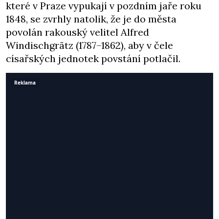
které v Praze vypukají v pozdním jaře roku
1848, se zvrhly natolik, že je do města
povolán rakouský velitel Alfred
Windischgrätz (1787–1862), aby v čele
císařských jednotek povstání potlačil.
Reklama