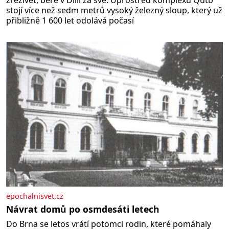
zrezivět, bere v Dillí za své. Uprostřed komplexu Qutb
stojí více než sedm metrů vysoký železný sloup, který už
přibližně 1 600 let odolává počasí
epochalnisvet.cz
Návrat domů po osmdesáti letech
Do Brna se letos vrátí potomci rodin, které pomáhaly