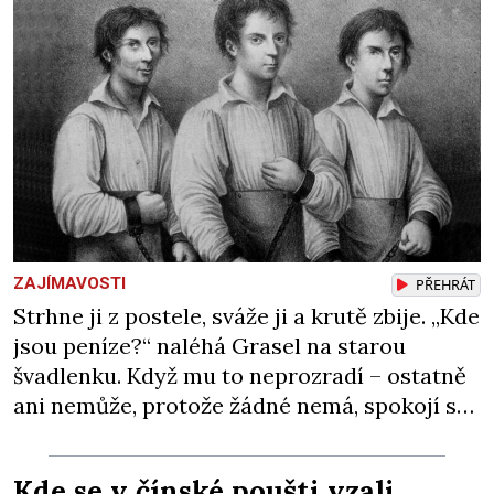
ZAJÍMAVOSTI
PŘEHRÁT
Strhne ji z postele, sváže ji a krutě zbije. „Kde
jsou peníze?“ naléhá Grasel na starou
švadlenku. Když mu to neprozradí – ostatně
ani nemůže, protože žádné nemá, spokojí se
lupič s několika měďáky a štůčky látky.
Zraněná žena pár dní nato umírá. Je to muž
Kde se v čínské poušti vzali