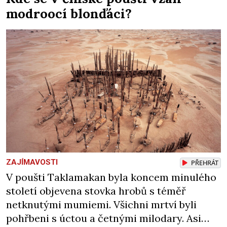
nebývale krutý. Jeho činy budí hrůzu ještě
modroocí blonďáci?
dlouho po jeho smrti […]
ZAJÍMAVOSTI
PŘEHRÁT
V poušti Taklamakan byla koncem minulého
století objevena stovka hrobů s téměř
netknutými mumiemi. Všichni mrtví byli
pohřbeni s úctou a četnými milodary. Asi