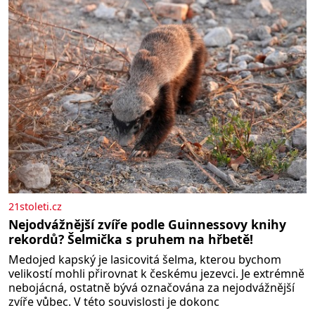
21stoleti.cz
Nejodvážnější zvíře podle Guinnessovy knihy
rekordů? Šelmička s pruhem na hřbetě!
Medojed kapský je lasicovitá šelma, kterou bychom
velikostí mohli přirovnat k českému jezevci. Je extrémně
nebojácná, ostatně bývá označována za nejodvážnější
zvíře vůbec. V této souvislosti je dokonc