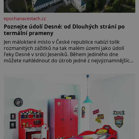
epochanacestach.cz
Poznejte údolí Desné: od Dlouhých strání po
termální prameny
Jen málokteré místo v České republice nabízí tolik
rozmanitých zážitků na tak malém území jako údolí
řeky Desné v srdci Jeseníků. Během jediného dne
můžete nahlédnout do útrob jedné z nejvýznamnějších
vodních elektráren v Evropě, vydat se na horské
hřebeny, projet se na koloběžce a den zakončit
poznáváním památek ve Velkých Losinách nebo v
termálním