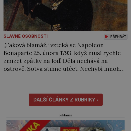
SLAVNÉ OSOBNOSTI
PŘEHRÁT
„Taková blamáž,“ vzteká se Napoleon
Bonaparte 25. února 1793, když musí rychle
zmizet zpátky na loď. Děla nechává na
ostrově. Sotva stihne utéct. Nechybí mnoho
a rozzuření Sardiňané by ho zajali. Naštěstí
se za neúspěch nakonec najde jiný viník…
Francouzská flotila pod velením admirála
Laurenta Trugueta (1752‒1839) vyplouvá
DALŠÍ ČLÁNKY Z RUBRIKY ›
v únoru 1793 z Toulonu. Mezi posádkou […]
reklama