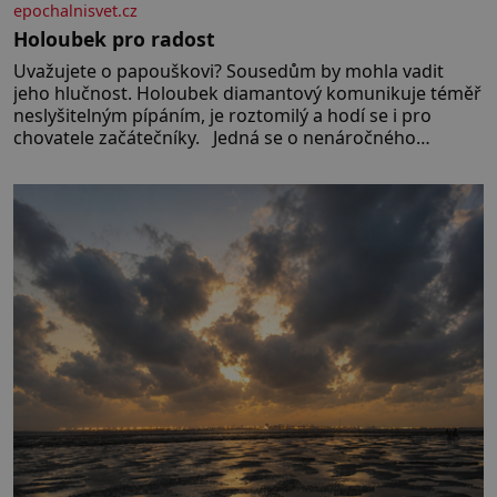
epochalnisvet.cz
Holoubek pro radost
Uvažujete o papouškovi? Sousedům by mohla vadit
jeho hlučnost. Holoubek diamantový komunikuje téměř
neslyšitelným pípáním, je roztomilý a hodí se i pro
chovatele začátečníky. Jedná se o nenáročného
klidného ptáčka, který většinu dne jen posedává. Hodně
času tráví na zemi, kde sbírá zbytky semínek Jeho
domovinou je prakticky celá Austrálie s výjimkou
pobřežní oblasti.