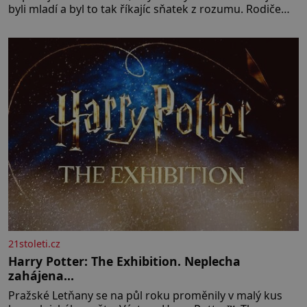
byli mladí a byl to tak říkajíc sňatek z rozumu. Rodiče
nás dali dohromady, Toník byl dobře zaopatřený mladý
muž. Manželství nám oběma moc nesvědčilo, brzy jsme
zjistili, že
21stoleti.cz
Harry Potter: The Exhibition. Neplecha
zahájena…
Pražské Letňany se na půl roku proměnily v malý kus