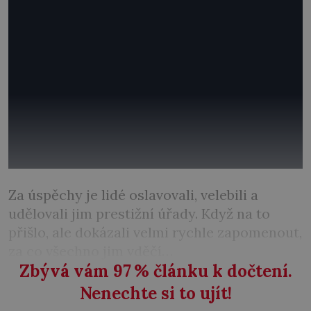
Za úspěchy je lidé oslavovali, velebili a
udělovali jim prestižní úřady. Když na to
přišlo, ale dokázali velmi rychle zapomenout,
za co všechno jim vděčí…
Zbývá vám 97
%
článku k dočtení.
Nenechte si to ujít!