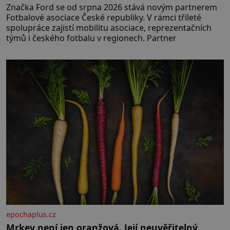
Značka Ford se od srpna 2026 stává novým partnerem
Fotbalové asociace České republiky. V rámci tříleté
spolupráce zajistí mobilitu asociace, reprezentačních
týmů i českého fotbalu v regionech. Partner
epochaplus.cz
Mrkev není jen oranžová. Její neuvěřitelný