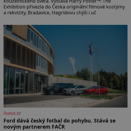
kouzelnického světa. Výstava Harry Potter™: The
Exhibition přivezla do Česka originální filmové kostýmy
a rekvizity, Bradavice, Hagridovu chýši i uč
iluxus.cz
Ford dává český fotbal do pohybu. Stává se
novým partnerem FAČR