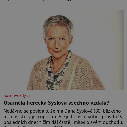
paměti lovíte název knížky, kterou jste nedávno přečetli.
Je to opravdu tak, s věkem jako kdyby se paměť
rozhodla stávkovat. Cvičte
nasehvezdy.cz
Osamělá herečka Syslová všechno vzdala?
Nedávno se povídalo, že má Dana Syslová (80) blízkého
přítele, který je jí oporou. Ale je to ještě vůbec pravda? V
posledních dnech čím dál častěji mluví o svém odchodu.