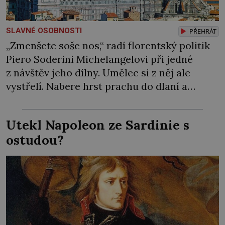
SLAVNÉ OSOBNOSTI
PŘEHRÁT
„Zmenšete soše nos,“ radí florentský politik
Piero Soderini Michelangelovi při jedné
z návštěv jeho dílny. Umělec si z něj ale
vystřelí. Nabere hrst prachu do dlaní a
předstírá, že jedinou ranou dláta opravdu
kus nosu odsekl. Přitom se svého díla ve
Utekl Napoleon ze Sardinie s
skutečnosti ani nedotkne. Mluvit do práce si
ostudou?
nenechá – od nikoho! Hrdí Florenťané touží
[…]