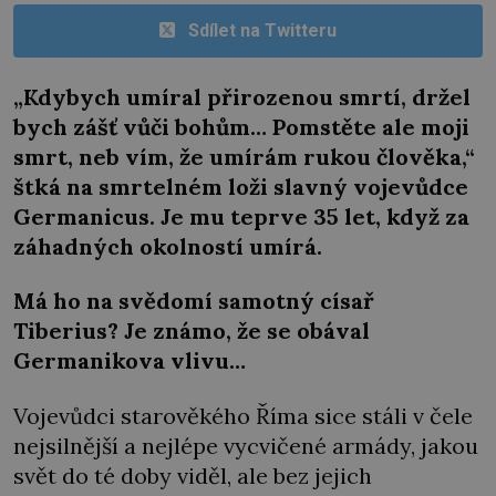
Sdílet na Twitteru
„Kdybych umíral přirozenou smrtí, držel
bych zášť vůči bohům… Pomstěte ale moji
smrt, neb vím, že umírám rukou člověka,“
štká na smrtelném loži slavný vojevůdce
Germanicus. Je mu teprve 35 let, když za
záhadných okolností umírá.
Má ho na svědomí samotný císař
Tiberius? Je známo, že se obával
Germanikova vlivu…
Vojevůdci starověkého Říma sice stáli v čele
nejsilnější a nejlépe vycvičené armády, jakou
svět do té doby viděl, ale bez jejich