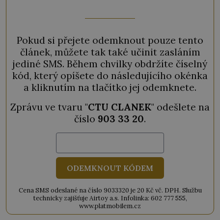
Pokud si přejete odemknout pouze tento
článek, můžete tak také učinit zasláním
jediné SMS. Během chvilky obdržíte číselný
kód, který opíšete do následujícího okénka
a kliknutím na tlačítko jej odemknete.
Zprávu ve tvaru "
CTU CLANEK
" odešlete na
číslo
903 33 20
.
ODEMKNOUT KÓDEM
Cena SMS odeslané na číslo 9033320 je 20 Kč vč. DPH. Službu
technicky zajišťuje Airtoy a.s. Infolinka: 602 777 555,
www.platmobilem.cz