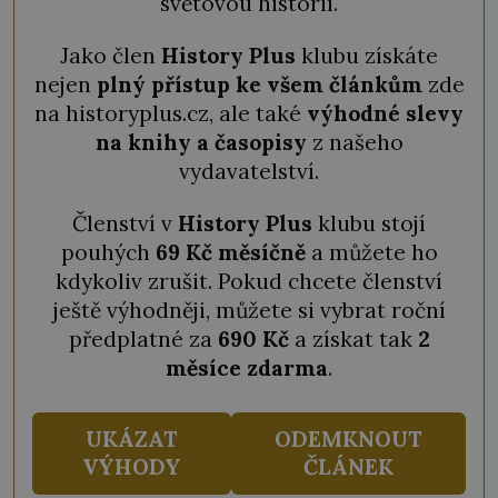
světovou historií.
Jako člen
History Plus
klubu získáte
nejen
plný přístup ke všem článkům
zde
na historyplus.cz, ale také
výhodné slevy
na knihy a časopisy
z našeho
vydavatelství.
Členství v
History Plus
klubu stojí
pouhých
69 Kč měsíčně
a můžete ho
kdykoliv zrušit. Pokud chcete členství
ještě výhodněji, můžete si vybrat roční
předplatné za
690 Kč
a získat tak
2
měsíce zdarma
.
UKÁZAT
ODEMKNOUT
VÝHODY
ČLÁNEK