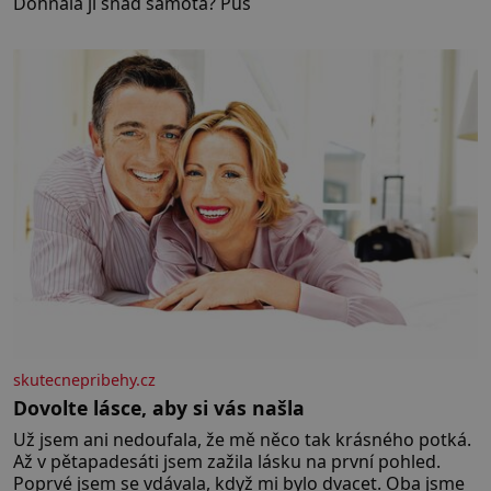
Dohnala ji snad samota? Půs
skutecnepribehy.cz
Dovolte lásce, aby si vás našla
Už jsem ani nedoufala, že mě něco tak krásného potká.
Až v pětapadesáti jsem zažila lásku na první pohled.
Poprvé jsem se vdávala, když mi bylo dvacet. Oba jsme