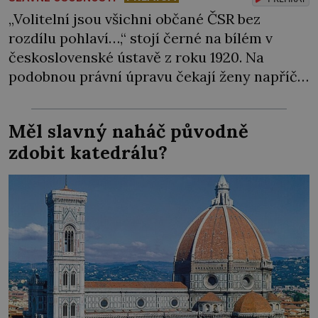
„Volitelní jsou všichni občané ČSR bez
rozdílu pohlaví…,“ stojí černé na bílém v
československé ústavě z roku 1920. Na
podobnou právní úpravu čekají ženy napříč
celým světem dlouhá léta a často za ni
bojují… Politikaření bylo po dlouhá staletí
Měl slavný naháč původně
výsadou mužů. Samozřejmě, že se v průběhu
zdobit katedrálu?
dějin čas od času objevila nějaká velká
panovnice, ale daly […]