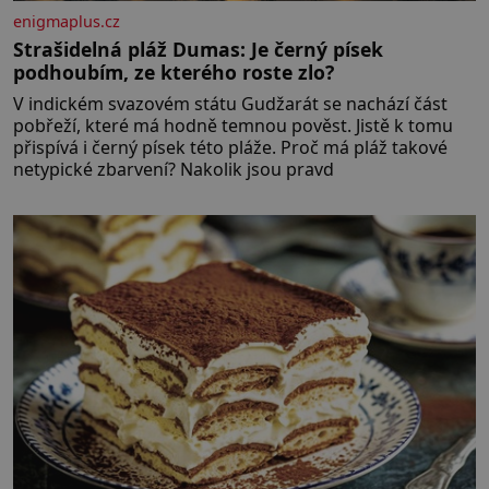
enigmaplus.cz
Strašidelná pláž Dumas: Je černý písek
podhoubím, ze kterého roste zlo?
V indickém svazovém státu Gudžarát se nachází část
pobřeží, které má hodně temnou pověst. Jistě k tomu
přispívá i černý písek této pláže. Proč má pláž takové
netypické zbarvení? Nakolik jsou pravd