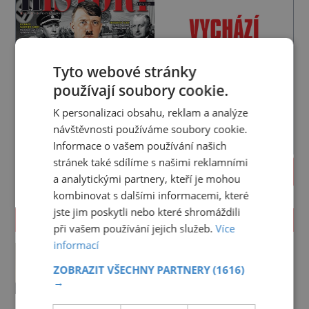
Tyto webové stránky
používají soubory cookie.
K personalizaci obsahu, reklam a analýze
návštěvnosti používáme soubory cookie.
Informace o vašem používání našich
stránek také sdílíme s našimi reklamními
PROLISTOVAT
a analytickými partnery, kteří je mohou
kombinovat s dalšími informacemi, které
jste jim poskytli nebo které shromáždili
ZAJÍMAVOSTI
při vašem používání jejich služeb.
Více
informací
Kněz Bohuslav Burian: Metody
StB byly horší než gestapácké
ZOBRAZIT VŠECHNY PARTNERY
(1616)
trýznění
Ponižují ho a mlátí. Do jídla mu
→
přidávají drogy, nenechají ho
pořádně vyspat a smrtí vyhrožují i
PREMIUM