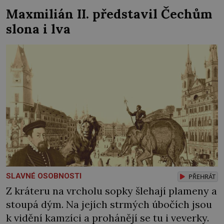
Maxmilián II. představil Čechům
slona i lva
SLAVNÉ OSOBNOSTI
PŘEHRÁT
Z kráteru na vrcholu sopky šlehají plameny a
stoupá dým. Na jejích strmých úbočích jsou
k vidění kamzíci a prohánějí se tu i veverky.