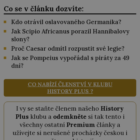
Co se v článku dozvíte:
Kdo otrávil oslavovaného Germanika?
Jak Scipio Africanus porazil Hannibalovy
slony?
Proč Caesar odmítl rozpustit své legie?
Jak se Pompeius vypořádal s piráty za 49
dní?
CO NABÍZÍ ČLENSTVÍ V KLUBU
HISTORY PLUS ?
I vy se staňte členem našeho
History
Plus
klubu a
odemkněte
si tak tento i
všechny ostatní
Premium
články a
užívejte si nerušené procházky českou i