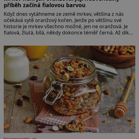
příběh začíná fialovou barvou
Když dnes vytáhneme ze země mrkev, většina z nás
očekává sytě oranžový kořen. Jenže po většinu své
historie je mrkev všechno možné, jen ne oranžová. Je
fialová, žlutá, bílá, někdy dokonce téměř černá. Až díky
stovkám let pečlivého šlechtění se z ní stává zelenina,
bez které si českou zahradu ani nedokážeme
představit. Její příběh je
tisicereceptu.cz