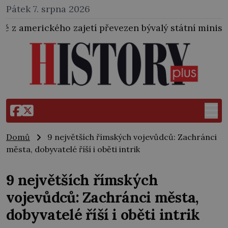
Pátek 7. srpna 2026
tí převezen bývalý státní ministr pro protektorát K. 
Domů
9 největších římských vojevůdců: Zachránci
města, dobyvatelé říší i oběti intrik
9 největších římských
vojevůdců: Zachránci města,
dobyvatelé říší i oběti intrik