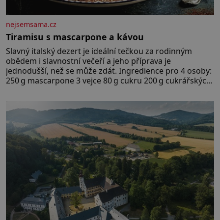
nejsemsama.cz
Tiramisu s mascarpone a kávou
Slavný italský dezert je ideální tečkou za rodinným
obědem i slavnostní večeří a jeho příprava je
jednodušší, než se může zdát. Ingredience pro 4 osoby:
250 g mascarpone 3 vejce 80 g cukru 200 g cukrářských
piškotů 250 ml silné kávy 2 lžíce amaretta kakao na
posypání Postup: Oddělte žloutky od bílků. Žloutky
vyšlehejte s cukrem do světlé pěny a postupně do nich
vmíchejte mascarpone, aby vznikl hladký