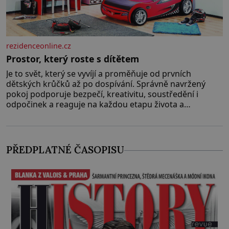
rezidenceonline.cz
Prostor, který roste s dítětem
Je to svět, který se vyvíjí a proměňuje od prvních
dětských krůčků až po dospívání. Správně navržený
pokoj podporuje bezpečí, kreativitu, soustředění i
odpočinek a reaguje na každou etapu života a
specifické potřeby dítěte. Pro nejmenší je klíčová
jednoduchost, měkkost a bezpečí, proto by pokoj
miminka měl působit především klidně a útulně.
Předškolní věk je
PŘEDPLATNÉ ČASOPISU