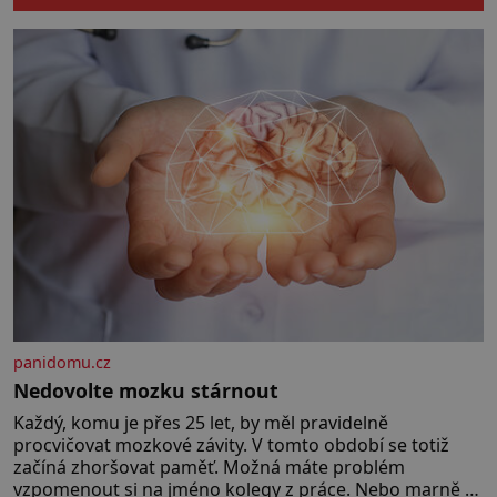
počínaje a vesničkou plnou
„pravých“ živoucích trpaslíků
konče. Dokonce jsou tu i první
inkubátory. I s předčasně
narozenými dětmi! Novorozenci,
umístění ve zdejším zařízení, jsou
[…]
panidomu.cz
Nedovolte mozku stárnout
Každý, komu je přes 25 let, by měl pravidelně
procvičovat mozkové závity. V tomto období se totiž
začíná zhoršovat paměť. Možná máte problém
vzpomenout si na jméno kolegy z práce. Nebo marně v