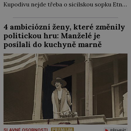
Kupodivu nejde třeba o sicilskou sopku Etnu,
ale o pražské Staroměstské náměstí. Na jaře
1570 zde císař Maxmilián II. pořádá velkolepé
4 ambiciózní ženy, které změnily
slavnosti, při kterých Pražané vůbec poprvé
politickou hru: Manželé je
spatří také živého slona […]
posílali do kuchyně marně
PREMIUM
SLAVNÉ OSOBNOSTI
PŘEHRÁT