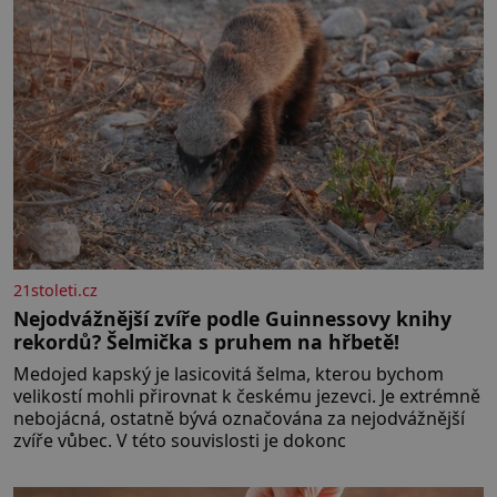
21stoleti.cz
Nejodvážnější zvíře podle Guinnessovy knihy
rekordů? Šelmička s pruhem na hřbetě!
Medojed kapský je lasicovitá šelma, kterou bychom
velikostí mohli přirovnat k českému jezevci. Je extrémně
nebojácná, ostatně bývá označována za nejodvážnější
zvíře vůbec. V této souvislosti je dokonc