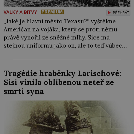
PREMIUM
VÁLKY A BITVY
PŘEHRÁT
„Jaké je hlavní město Texasu?“ vyštěkne
Američan na vojáka, který se proti němu
právě vynořil ze sněžné mlhy. Sice má
stejnou uniformu jako on, ale to teď vůbec
nic neznamená. Co když je to převlečený
Němec?! Jakmile dostane správnou odpověď,
vydechne úlevou. Na podzim 1944
Tragédie hraběnky Larischové:
vyčerpané Německo už mele z posledního.
Sisi vinila oblíbenou neteř ze
Spojenci prošli Francií až […]
smrti syna