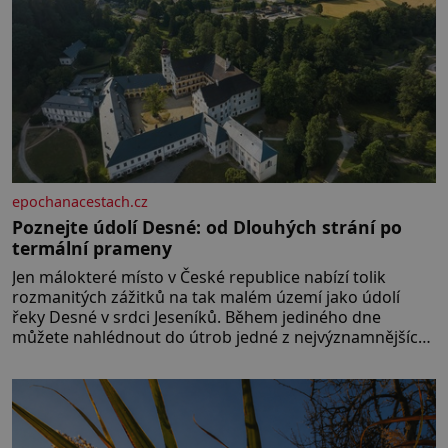
epochanacestach.cz
Poznejte údolí Desné: od Dlouhých strání po
termální prameny
Jen málokteré místo v České republice nabízí tolik
rozmanitých zážitků na tak malém území jako údolí
řeky Desné v srdci Jeseníků. Během jediného dne
můžete nahlédnout do útrob jedné z nejvýznamnějších
vodních elektráren v Evropě, vydat se na horské
hřebeny, projet se na koloběžce a den zakončit
poznáváním památek ve Velkých Losinách nebo v
termálním