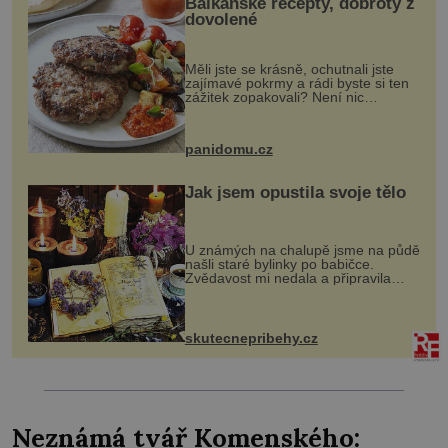
Balkánské recepty, dobroty z
dovolené
Měli jste se krásně, ochutnali jste
zajímavé pokrmy a rádi byste si ten
zážitek zopakovali? Není nic
snazšího. Pljeskavica (10 porcí)
Možná jste ji ochutnali na dovolené v
bývalé Jugoslávii, lze ji vi...
panidomu.cz
Jak jsem opustila svoje tělo
U známých na chalupě jsme na půdě
našli staré bylinky po babičce.
Zvědavost mi nedala a připravila
jsem si z nich lektvar… Zimní pobyt
na chalupě se pro mě vlastní vinou
změnil v děsivý zážitek, na kt...
skutecnepribehy.cz
Neznámá tvář Komenského: