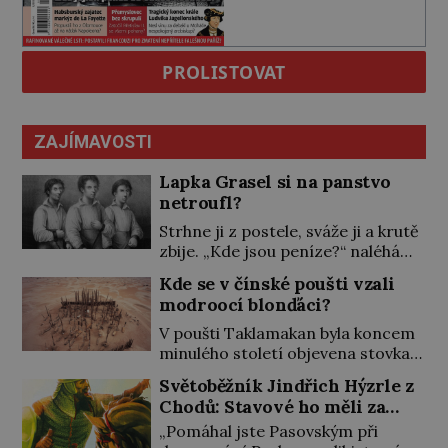
PROLISTOVAT
ZAJÍMAVOSTI
Lapka Grasel si na panstvo
netroufl?
Strhne ji z postele, sváže ji a krutě
zbije. „Kde jsou peníze?“ naléhá
Grasel na starou švadlenku. Když
Kde se v čínské poušti vzali
mu to neprozradí – ostatně ani
modroocí blonďáci?
nemůže, protože žádné nemá,
spokojí se lupič s několika měďáky
V poušti Taklamakan byla koncem
a štůčky látky. Zraněná žena pár
minulého století objevena stovka
dní nato umírá. Je to muž
hrobů s téměř netknutými
Světoběžník Jindřich Hýzrle z
nebývale krutý. Jeho činy budí
mumiemi. Všichni mrtví byli
Chodů: Stavové ho měli za
hrůzu ještě dlouho po jeho smrti
pohřbeni s úctou a četnými
zrádce
[…]
„Pomáhal jste Pasovským při
milodary. Asi nejvíc přitom vědce