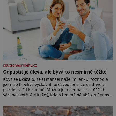
skutecnepribehy.cz
Odpustit je úleva, ale bývá to nesmírně těžké
Když se ukázalo, že si manžel našel milenku, rozhodla
jsem se trpělivě vyčkávat, přesvědčena, že se dříve či
později vrátí k rodině. Možná je to jedna z nejtěžších
věcí na světě. Ale každý, kdo s tím má nějaké zkušenosti,
se zapřísahá, že pokud odpustíte, znatelně se vám uleví.
Když se ke mně doneslo, že si manžel pořídil milenku,