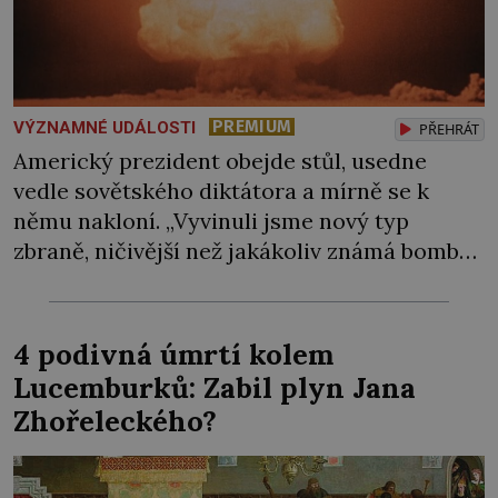
PREMIUM
VÝZNAMNÉ UDÁLOSTI
PŘEHRÁT
Americký prezident obejde stůl, usedne
vedle sovětského diktátora a mírně se k
němu nakloní. „Vyvinuli jsme nový typ
zbraně, ničivější než jakákoliv známá bomba,“
sdělí mu a bedlivě pozoruje, jak na informaci
zareaguje. Stalin však k jeho překvapení
nehne ani brvou. Jediný vlas se mu nepohne
4 podivná úmrtí kolem
na hlavě. Chápe vůbec, co mu Truman právě
Lucemburků: Zabil plyn Jana
řekl, […]
Zhořeleckého?