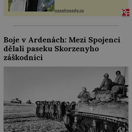
ozvala veřejnosti. Na sociální síti
sdílela, že se snaží fung...
nasehvezdy.cz
Boje v Ardenách: Mezi Spojenci
dělali paseku Skorzenyho
záškodníci