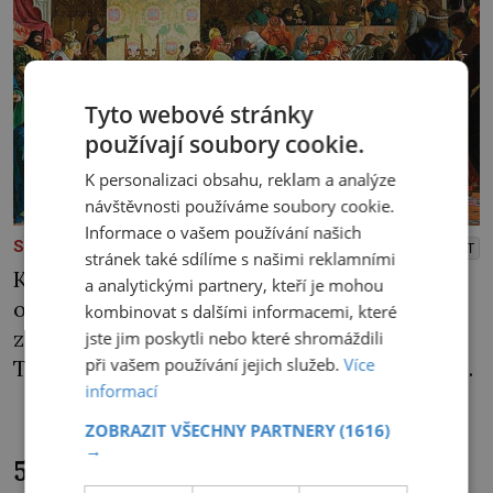
Tyto webové stránky
používají soubory cookie.
K personalizaci obsahu, reklam a analýze
návštěvnosti používáme soubory cookie.
Informace o vašem používání našich
PREMIUM
SLAVNÉ OSOBNOSTI
PŘEHRÁT
stránek také sdílíme s našimi reklamními
Karel IV. jede zachmuřeně v čele svých
a analytickými partnery, kteří je mohou
oddílů podzimní krajinou. Směřuje k
kombinovat s dalšími informacemi, které
západním hranicím království. Někde mezi
jste jim poskytli nebo které shromáždili
při vašem používání jejich služeb.
Více
Tachovem a Domažlicemi jej však zastihne
informací
rychlý posel se zprávou, že jeho úhlavní rival
Ludvík Bavor, proti němuž vytáhl do boje,
ZOBRAZIT VŠECHNY PARTNERY
(1616)
→
zemřel. Při lovu medvěda ho ranila mrtvice.
5 vládkyň křižáckých států:
Za dílo šťastné náhody lze označit náhlý