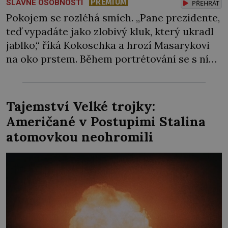
PREMIUM
SLAVNÉ OSOBNOSTI
PŘEHRÁT
Pokojem se rozléhá smích. „Pane prezidente,
teď vypadáte jako zlobivý kluk, který ukradl
jablko,“ říká Kokoschka a hrozí Masarykovi
na oko prstem. Během portrétování se s ním
velmi spřátelí. Dokonce mu dává usrkávat ze
své kávy, kterou lékaři prezidentovi
zakazují. V Praze nezíská rakouský umělec
Tajemství Velké trojky:
jen nové přátele, najde zde i osudovou lásku.
Američané v Postupimi Stalina
K bráně ruského vyslanectví […]
atomovkou neohromili