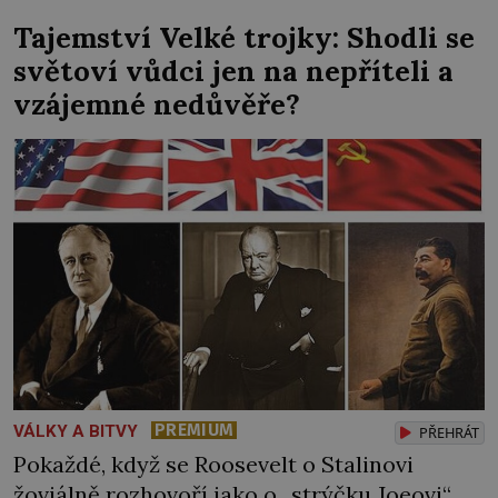
pohozená kniha o bakteriologické válce a
Tajemství Velké trojky: Shodli se
mapa Československa uprostřed stolu.
světoví vůdci jen na nepříteli a
Komunisté moc dobře vědí, proč tyhle
vzájemné nedůvěře?
obrázky zaplavují naše města i obce. […]
PREMIUM
VÁLKY A BITVY
PŘEHRÁT
Pokaždé, když se Roosevelt o Stalinovi
žoviálně rozhovoří jako o „strýčku Joeovi“,