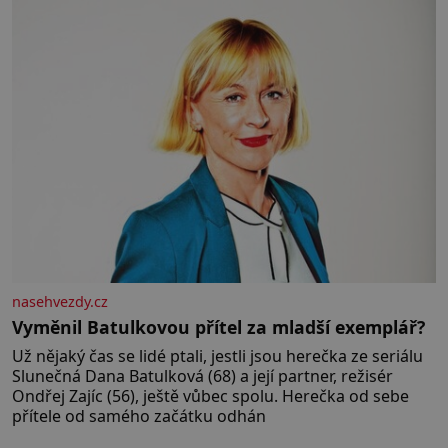
správné hospodaření
nasehvezdy.cz
Vyměnil Batulkovou přítel za mladší exemplář?
Už nějaký čas se lidé ptali, jestli jsou herečka ze seriálu
Slunečná Dana Batulková (68) a její partner, režisér
Ondřej Zajíc (56), ještě vůbec spolu. Herečka od sebe
přítele od samého začátku odhán