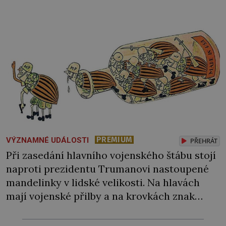
PREMIUM
VÝZNAMNÉ UDÁLOSTI
PŘEHRÁT
Při zasedání hlavního vojenského štábu stojí
naproti prezidentu Trumanovi nastoupené
mandelinky v lidské velikosti. Na hlavách
mají vojenské přilby a na krovkách znak
amerického dolaru. Nechybí ani tlustý
boháč, atomovka, Hitlerův Mein Kampf,