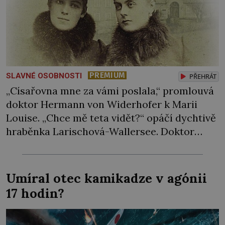
PREMIUM
SLAVNÉ OSOBNOSTI
PŘEHRÁT
„Císařovna mne za vámi poslala,“ promlouvá
doktor Hermann von Widerhofer k Marii
Louise. „Chce mě teta vidět?“ opáčí dychtivě
hraběnka Larischová-Wallersee. Doktor
zavrtí hlavou. „Ne. Žádá odpověď na otázku,
co víte o té nešťastné věci.“ Marie Louisa
zklamaně vzdychne. „Věřte mi, že o tom
Umíral otec kamikadze v agónii
nevím nic. Řekněte mi, co se stalo,“ naléhá
17 hodin?
hraběnka Marie […]