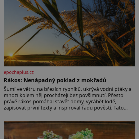
epochaplus.cz
Rákos: Nenápadný poklad z mokřadů
Šumí ve větru na březích rybníků, ukrývá vodní ptáky a
mnozí kolem něj procházejí bez povšimnutí. Přesto
právě rákos pomáhal stavět domy, vyrábět lodě,
zapisovat první texty a inspiroval řadu pověstí. Tato
skromná, ale užitečná rostlina provází člověka už tisíce
let. Většina lidí vnímá rákos jen jako obyčejnou kulisu
letního koupání. Stačí se však podívat