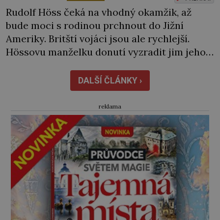
Rudolf Höss čeká na vhodný okamžik, až
bude moci s rodinou prchnout do Jižní
Ameriky. Britští vojáci jsou ale rychlejší.
Hössovu manželku donutí vyzradit jim jeho
skrýš a pak jdou na jistotu. Bývalý šéf
Osvětimi je přesto zkusí zmást a zapírá se.
DALŠÍ ČLÁNKY ›
„A co je tohle?“ ukáže jeden z vojáků na
snubní prsten na Hössově […]
reklama