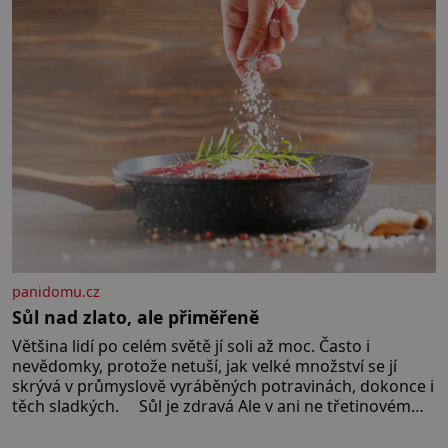
panidomu.cz
Sůl nad zlato, ale přiměřeně
Většina lidí po celém světě jí soli až moc. Často i
nevědomky, protože netuší, jak velké množství se jí
skrývá v průmyslově vyráběných potravinách, dokonce i
těch sladkých. Sůl je zdravá Ale v ani ne třetinovém
množství, než je pro většinu populace běžné. Její
základní složky– sodík a chlór – jsou zásadní pro