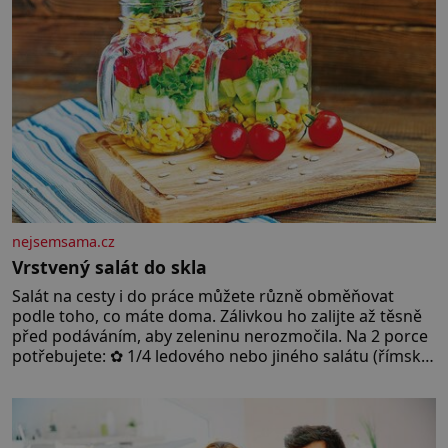
nejsemsama.cz
Vrstvený salát do skla
Salát na cesty i do práce můžete různě obměňovat
podle toho, co máte doma. Zálivkou ho zalijte až těsně
před podáváním, aby zeleninu nerozmočila. Na 2 porce
potřebujete: ✿ 1/4 ledového nebo jiného salátu (římský
salát, polníček…) ✿ 1 malá konzerva kukuřice ✿ ½
okurky ✿ 2 rajčata Zálivka: ✿ 4 lžíce olivového oleje ✿ 1
lžíci citronové šťávy ✿ ½ stroužku