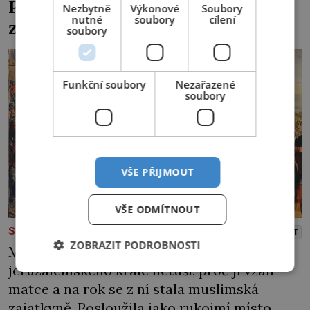
Přerostly status sňatkového
Nezbytně
Výkonové
Soubory
skon císaře […]
nutné
soubory
cílení
zboží?
soubory
Funkční soubory
Nezařazené
soubory
VŠE PŘIJMOUT
VŠE ODMÍTNOUT
PREMIUM
SLAVNÉ OSOBNOSTI
PŘEHRÁT
ZOBRAZIT PODROBNOSTI
Malá Judita tomu nerozumí. Tříletá dcerka
jeruzalémského krále netuší, proč ji vzali
matce a na rok se z ní stala muslimská
zajatkyně. Posloužila jako rukojmí místo