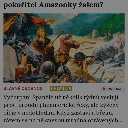
povinnost vůči císaři a zemi, admirálu
pokořitel Amazonky žalem?
Takidžiróvi Ónišimu (1891–1945) nestačí. Cítí
vinu za […]
PREMIUM
SLAVNÉ OSOBNOSTI
PŘEHRÁT
Vyčerpaní Španělé už několik týdnů veslují
proti proudu jihoamerické řeky, ale kýžený
cíl je v nedohlednu. Když zastaví u břehu,
rázem se na ně snesou mračna otrávených
šípů – domorodci je tu nevidí rádi. Velitel