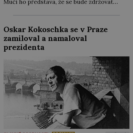
Mučí ho představa, že se bude zdržovat
„podřadnou“ prací. Rád by se totiž plně
soustředil na mnohem důležitější úkol – na
nápravu celého světa! Fulnek, městečko u
Oskar Kokoschka se v Praze
Opavy. Jan Amos Komenský […]
zamiloval a namaloval
prezidenta