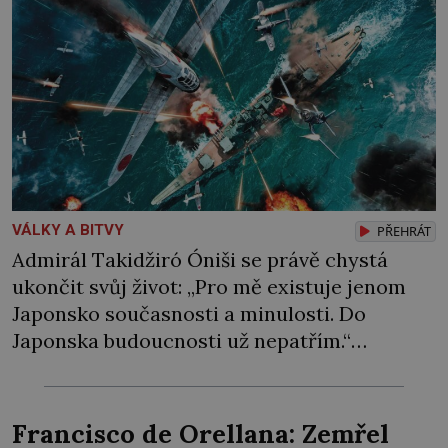
VÁLKY A BITVY
PŘEHRÁT
Admirál Takidžiró Óniši se právě chystá
ukončit svůj život: „Pro mě existuje jenom
Japonsko současnosti a minulosti. Do
Japonska budoucnosti už nepatřím.“
„Rozmyslete si to,“ rozmlouvá mu plán na
sebevraždu jeho nejlepší přítel, profesor
Kazuo Jacugi. Marně. Útěcha, že plnil svoji
Francisco de Orellana: Zemřel