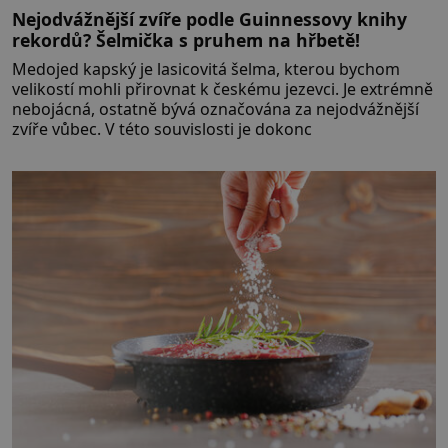
Nejodvážnější zvíře podle Guinnessovy knihy
rekordů? Šelmička s pruhem na hřbetě!
Medojed kapský je lasicovitá šelma, kterou bychom
velikostí mohli přirovnat k českému jezevci. Je extrémně
nebojácná, ostatně bývá označována za nejodvážnější
zvíře vůbec. V této souvislosti je dokonc