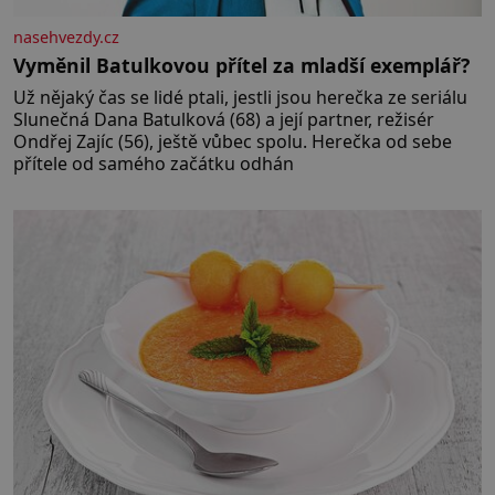
nasehvezdy.cz
Vyměnil Batulkovou přítel za mladší exemplář?
Už nějaký čas se lidé ptali, jestli jsou herečka ze seriálu
Slunečná Dana Batulková (68) a její partner, režisér
Ondřej Zajíc (56), ještě vůbec spolu. Herečka od sebe
přítele od samého začátku odhán