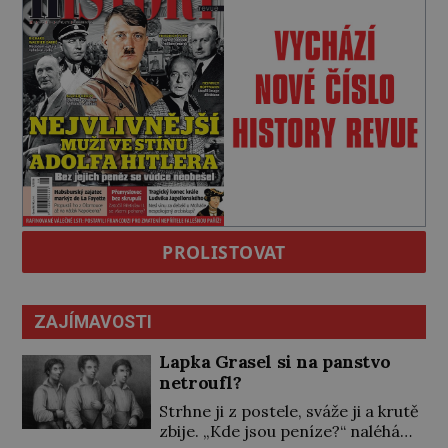
PROLISTOVAT
ZAJÍMAVOSTI
Lapka Grasel si na panstvo
netroufl?
Strhne ji z postele, sváže ji a krutě
zbije. „Kde jsou peníze?“ naléhá