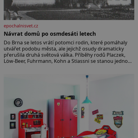
epochalnisvet.cz
Návrat domů po osmdesáti letech
Do Brna se letos vrátí potomci rodin, které pomáhaly
utvářet podobu města, ale jejichž osudy dramaticky
přerušila druhá světová válka. Příběhy rodů Placzek,
Löw-Beer, Fuhrmann, Kohn a Stiassni se stanou jednou
z hlavních dramaturgických linií festivalu židovské
kultury ŠTETL FEST 2026. Některé návraty nejsou
jednoduché. Místa, která si člověk pamatuje z
rodinných vyprávění, už dávno