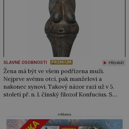
PREMIUM
SLAVNÉ OSOBNOSTI
PŘEHRÁT
Žena má být ve všem podřízena muži.
Nejprve svému otci, pak manželovi a
nakonec synovi. Takový názor razí už v 5.
století př. n. l. čínský filozof Konfucius. S
matriarchátem, o němž se v souvislosti s
nejstaršími dějinami Číny hovoří, učiní
reklama
krátký proces! „A běda té ženě, která se
tomu vzepře!“ hrozí ještě Konfucius. […]