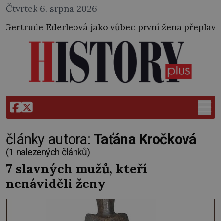
Čtvrtek 6. srpna 2026
leová jako vůbec první žena přeplavala kanál La Man
články autora:
Taťána Kročková
(1 nalezených článků)
7 slavných mužů, kteří
nenáviděli ženy