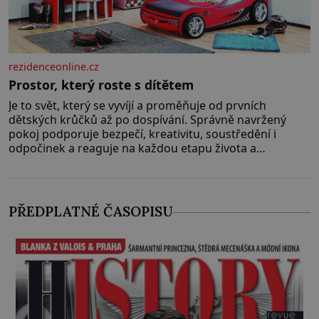
rezidenceonline.cz
Prostor, který roste s dítětem
Je to svět, který se vyvíjí a proměňuje od prvních
dětských krůčků až po dospívání. Správně navržený
pokoj podporuje bezpečí, kreativitu, soustředění i
odpočinek a reaguje na každou etapu života a
specifické potřeby dítěte. Pro nejmenší je klíčová
jednoduchost, měkkost a bezpečí, proto by pokoj
miminka měl působit především klidně a útulně.
Předškolní věk je
PŘEDPLATNÉ ČASOPISU