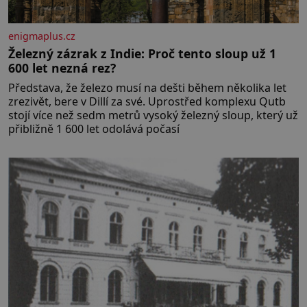
enigmaplus.cz
Železný zázrak z Indie: Proč tento sloup už 1
600 let nezná rez?
Představa, že železo musí na dešti během několika let
zrezivět, bere v Dillí za své. Uprostřed komplexu Qutb
stojí více než sedm metrů vysoký železný sloup, který už
přibližně 1 600 let odolává počasí