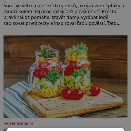
Šumí ve větru na březích rybníků, ukrývá vodní ptáky a
mnozí kolem něj procházejí bez povšimnutí. Přesto
právě rákos pomáhal stavět domy, vyrábět lodě,
zapisovat první texty a inspiroval řadu pověstí. Tato
skromná, ale užitečná rostlina provází člověka už tisíce
let. Většina lidí vnímá rákos jen jako obyčejnou kulisu
letního koupání. Stačí se však podívat
nejsemsama.cz
Vrstvený salát do skla