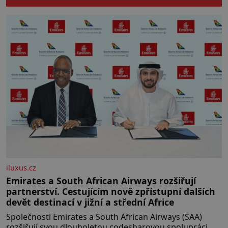
počínaje a vesničkou plnou
„pravých“ živoucích trpaslíků
konče. Dokonce jsou tu i první
inkubátory. I s předčasně
narozenými dětmi! Novorozenci,
umístění ve zdejším zařízení, jsou
[…]
iluxus.cz
Emirates a South African Airways rozšiřují
partnerství. Cestujícím nově zpřístupní dalších
devět destinací v jižní a střední Africe
Společnosti Emirates a South African Airways (SAA)
rozšiřují svou dlouholetou codesharovou spolupráci.