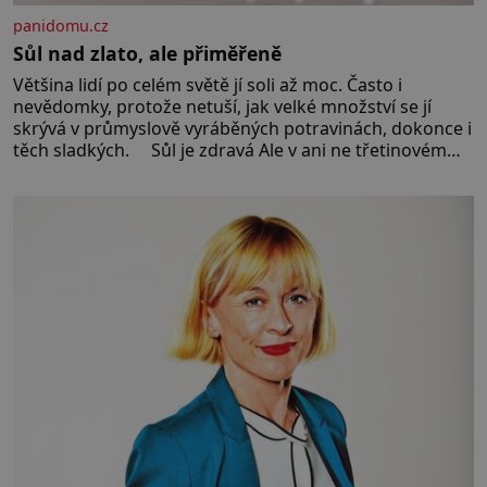
panidomu.cz
Sůl nad zlato, ale přiměřeně
Většina lidí po celém světě jí soli až moc. Často i
nevědomky, protože netuší, jak velké množství se jí
skrývá v průmyslově vyráběných potravinách, dokonce i
těch sladkých. Sůl je zdravá Ale v ani ne třetinovém
množství, než je pro většinu populace běžné. Její
základní složky– sodík a chlór – jsou zásadní pro
správné hospodaření