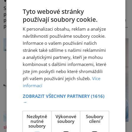
Salát na cesty i do práce můžete různě obměňovat
Tyto webové stránky
podle toho, co máte doma. Zálivkou ho zalijte až těsně
používají soubory cookie.
před podáváním, aby zeleninu nerozmočila. Na 2 porce
potřebujete: ✿ 1/4 ledového nebo jiného salátu (římský
K personalizaci obsahu, reklam a analýze
salát, polníček…) ✿ 1 malá konzerva kukuřice ✿ ½
návštěvnosti používáme soubory cookie.
okurky ✿ 2 rajčata Zálivka: ✿ 4 lžíce olivového oleje ✿ 1
Informace o vašem používání našich
lžíci citronové šťávy ✿ ½ stroužku
stránek také sdílíme s našimi reklamními
a analytickými partnery, kteří je mohou
kombinovat s dalšími informacemi, které
jste jim poskytli nebo které shromáždili
při vašem používání jejich služeb.
Více
informací
ZOBRAZIT VŠECHNY PARTNERY
(1616)
→
Nezbytně
Výkonové
Soubory
nutné
soubory
cílení
soubory
skutecnepribehy.cz