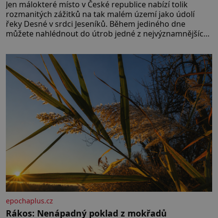
Jen málokteré místo v České republice nabízí tolik
rozmanitých zážitků na tak malém území jako údolí
řeky Desné v srdci Jeseníků. Během jediného dne
můžete nahlédnout do útrob jedné z nejvýznamnějších
vodních elektráren v Evropě, vydat se na horské
hřebeny, projet se na koloběžce a den zakončit
poznáváním památek ve Velkých Losinách nebo v
termálním
epochaplus.cz
Rákos: Nenápadný poklad z mokřadů