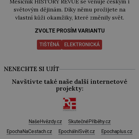
Měsíčník HISTORY REVUE se věnuje českým i
světovým dějinám. Díky němu prožijete na
vlastní kůži okamžiky, které změnily svět.
ZVOLTE PROSÍM VARIANTU
TIŠTĚNÁ
ELEKTRONICKÁ
NENECHTE SI UJÍT
Navštivte také naše další internetové
projekty:
NašeHvězdy.cz
SkutečnéPříběhy.cz
EpochaNaCestach.cz
EpochálníSvět.cz
Epochaplus.cz