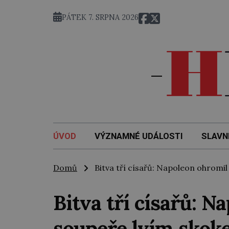
PÁTEK 7. SRPNA 2026
ÚVOD
VÝZNAMNÉ UDÁLOSTI
SLAVN
Domů
Bitva tří císařů: Napoleon ohromil
Bitva tří císařů: N
soupeře lvím sko