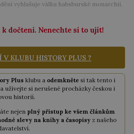
ění vyhlašuje válku habsburské monarchii,
k dočtení. Nenechte si to ujít!
Í V KLUBU
HISTORY PLUS ?
ory Plus
klubu a
odemkněte
si tak tento i
a užívejte si nerušené procházky českou i
ovou historií.
káte nejen
plný přístup ke všem článkům
odné slevy na knihy a časopisy
z našeho
davatelství.