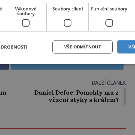
KNOUT KÓDEM
é
Výkonové
Soubory cílení
Funkční soubory
soubory
. Službu technicky zajišťuje Airtoy a.s. Infolinka: 602 777 555,
.platmobilem.cz
PŘEHRÁT
ODROBNOSTI
VŠE ODMÍTNOUT
VŠ
Sdílet na Twitteru
DALŠÍ ČLÁNEK
ům
Daniel Defoe: Pomohly mu z
vězení styky s králem?