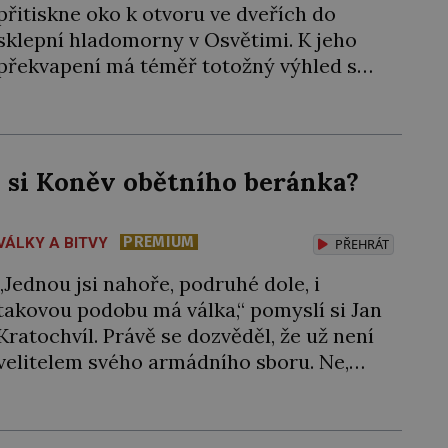
přitiskne oko k otvoru ve dveřích do
sklepní hladomorny v Osvětimi. K jeho
překvapení má téměř totožný výhled s
tím, jaký měl včera, předevčírem i týden
předtím. Uvězněný kněz zde mlčky sedí
na podlaze s blaženým výrazem. Esesáci
by ale rádi do kobky hodili další nebožáky,
l si Koněv obětního beránka?
[…]
PREMIUM
VÁLKY A BITVY
PŘEHRÁT
„Jednou jsi nahoře, podruhé dole, i
takovou podobu má válka,“ pomyslí si Jan
Kratochvíl. Právě se dozvěděl, že už není
velitelem svého armádního sboru. Ne,
nechce neúspěch házet na jiné, pocitu
křivdy se ale neubrání. O jeho schopnosti
tu ovšem nejde. Sověti zkrátka musejí