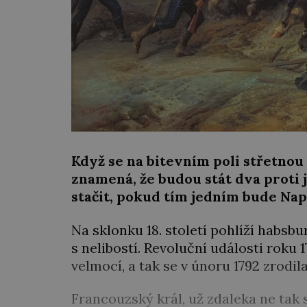
Když se na bitevním poli střetnou 
znamená, že budou stát dva proti 
stačit, pokud tím jedním bude Na
Na sklonku 18. století pohlíží habsb
s nelibostí. Revoluční události rok
velmocí, a tak se v únoru 1792 zrodil
Francouzský král, už zdaleka ne tak 