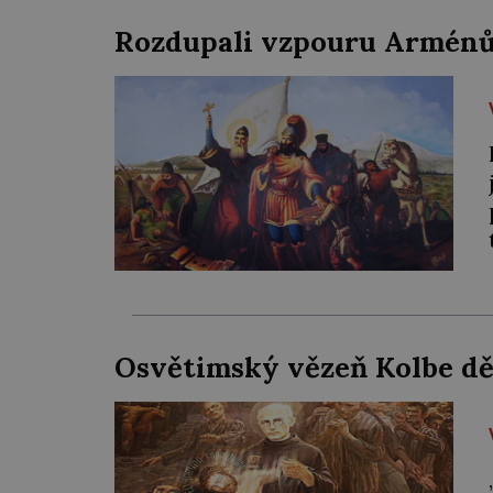
Rozdupali vzpouru Arménů 
Osvětimský vězeň Kolbe d