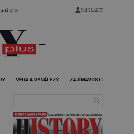
zen bývalý státní ministr pro protektorát K. H. Frank, 21. 
PŘIHLÁSIT
DY
VĚDA A VYNÁLEZY
ZAJÍMAVOSTI