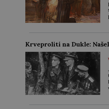
Krveprolití na Dukle: Naše