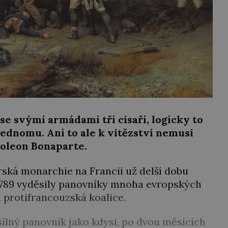
se svými armádami tři císaři, logicky to
jednomu. Ani to ale k vítězství nemusí
poleon Bonaparte.
urská monarchie na Francii už delší dobu
u 1789 vyděsily panovníky mnoha evropských
a protifrancouzská koalice.
silný panovník jako kdysi, po dvou měsících