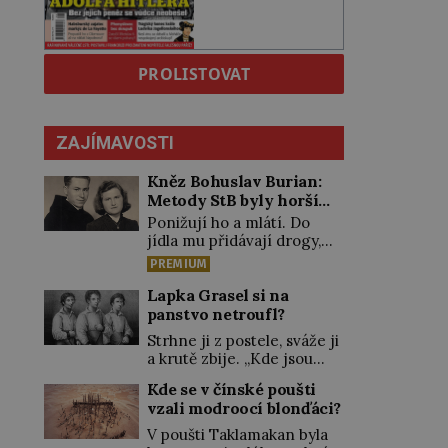
PROLISTOVAT
ZAJÍMAVOSTI
Kněz Bohuslav Burian:
Metody StB byly horší
než gestapácké trýznění
Ponižují ho a mlátí. Do
jídla mu přidávají drogy,
nenechají ho pořádně
PREMIUM
vyspat a smrtí vyhrožují i
jeho nejbližším. Burian
Lapka Grasel si na
kruté týrání nevydrží a
panstvo netroufl?
estébákům podepíše
Strhne ji z postele, sváže ji
všechno, co po něm chtějí.
a krutě zbije. „Kde jsou
Svým podpisem jim potvrdí
peníze?“ naléhá Grasel na
také to, že na něj během
Kde se v čínské poušti
starou švadlenku. Když mu
výslechů nikdo nevyvíjel
vzali modroocí blonďáci?
to neprozradí – ostatně ani
fyzický ani psychický
nemůže, protože žádné
V poušti Taklamakan byla
nátlak. Syn brněnského