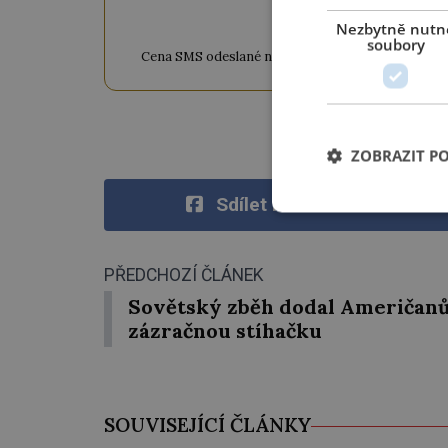
ODEM
Nezbytně nutn
soubory
Cena SMS odeslané na číslo 9033320 je 20 Kč vč. DPH
www
ZOBRAZIT P
Sdílet na Facebooku
PŘEDCHOZÍ ČLÁNEK
Sovětský zběh dodal Američan
zázračnou stíhačku
SOUVISEJÍCÍ ČLÁNKY