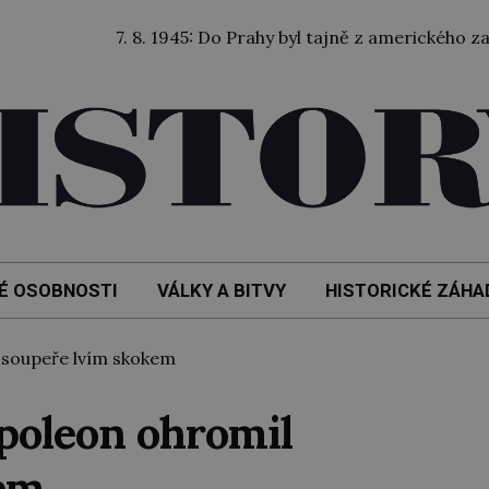
7. 8. 1945: Do Prahy byl tajně z amerického zajetí převe
É OSOBNOSTI
VÁLKY A BITVY
HISTORICKÉ ZÁHA
 soupeře lvím skokem
apoleon ohromil
kem