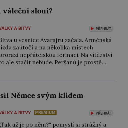
váleční sloni?
VÁLKY A BITVY
PŘEHRÁT
Bitva u vesnice Avarajru začala. Arménská
jízda zaútočí a na několika místech
prorazí nepřátelskou formaci. Na vítězství
to ale stačit nebude. Peršanů je prostě
moc, a navíc proti vzbouřeným Arménům
nasadí tolik obávané válečné slony!
Arménie jako první země na světě přijala
křesťanství za státní náboženství. Stalo se
ěsil Němce svým klidem
tak roku 301 během vlády arménského
krále […]
PREMIUM
VÁLKY A BITVY
PŘEHRÁT
„Tak už je po něm?“ pomyslí si strážný a