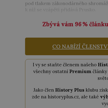
pod tlakem zákonodárného shromážd
k níž se vzápětí přidává Prusko.
Zbývá vám 96
%
článku 
CO NABÍZÍ ČLENSTV
I vy se staňte členem našeho
Hist
všechny ostatní
Premium
články 
svět
Jako člen
History Plus
klubu zís
zde na historyplus.cz, ale také
výh
vy