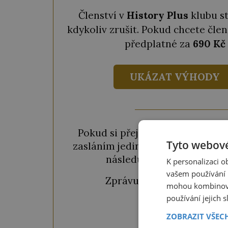
Členství v
History Plus
klubu s
kdykoliv zrušit. Pokud chcete člen
předplatné za
690 Kč
UKÁZAT VÝHODY
Pokud si přejete odemknout pou
Tyto webové
zasláním jediné SMS. Během chvil
následujícího okénka a kl
K personalizaci 
vašem používání n
Zprávu ve tvaru "
CTU CL
mohou kombinovat
používání jejich 
ZOBRAZIT VŠEC