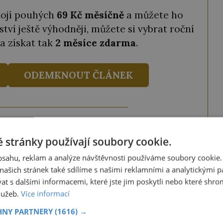
tojí pouhých
69 Kč měsíčně
a můžete ho
ství ještě výhodněji, můžete si vybrat roční
a získat tak
2 měsíce zdarma
.
ODEMKNOUT ČLÁNEK
ze tento článek, můžete tak také učinit
 stránky používají soubory cookie.
ky obdržíte číselný kód, který opíšete do
iknutím na tlačítko jej odemknete.
obsahu, reklam a analýze návštěvnosti používáme soubory cookie.
ašich stránek také sdílíme s našimi reklamními a analytickými par
ANEK
" odešlete na číslo
903 33 20
.
 s dalšími informacemi, které jste jim poskytli nebo které shro
služeb.
Více informací
HNY PARTNERY
(1616) →