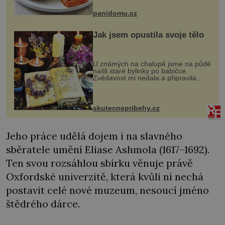
Možná jste ji ochutnali na dovolené v
bývalé Jugoslávii, lze ji vi...
panidomu.cz
Jak jsem opustila svoje tělo
U známých na chalupě jsme na půdě
našli staré bylinky po babičce.
Zvědavost mi nedala a připravila
jsem si z nich lektvar… Zimní pobyt
na chalupě se pro mě vlastní vinou
změnil v děsivý zážitek, na kt...
skutecnepribehy.cz
Jeho práce udělá dojem i na slavného
sběratele umění Eliase Ashmola (1617–1692).
Ten svou rozsáhlou sbírku věnuje právě
Oxfordské univerzitě, která kvůli ní nechá
postavit celé nové muzeum, nesoucí jméno
štědrého dárce.