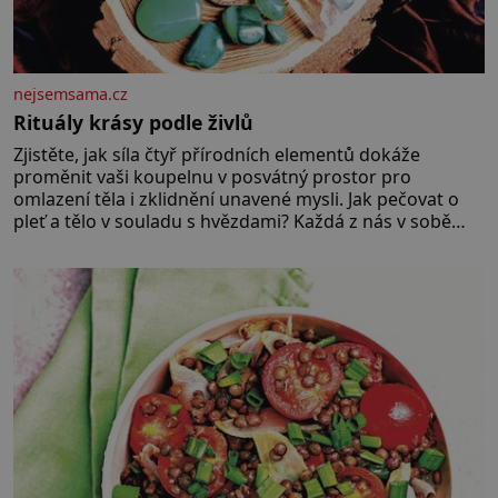
nejsemsama.cz
Rituály krásy podle živlů
Zjistěte, jak síla čtyř přírodních elementů dokáže
proměnit vaši koupelnu v posvátný prostor pro
omlazení těla i zklidnění unavené mysli. Jak pečovat o
pleť a tělo v souladu s hvězdami? Každá z nás v sobě
nese otisk vesmíru, který se projevuje nejen v naší
povaze, ale i v potřebách naší pokožky. Ohnivá znamení
Ženy narozené ve znamení Berana, Lva a Střelce v sobě
nesou žár, odvahu a neutuchající elán. Vaše