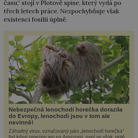
času,“ stojí v Plotově spise, který vydá po
třech letech práce. Nezpochybňuje však
existenci fosilií úplně.
Nebezpečná lenochodí horečka dorazila
do Evropy, lenochodi jsou v tom ale
nevinně!
Záhadný virus, označovaný jako „lenochodí horečka“
byl kdysi omezen jen na Amazonii, nyní se však, poté