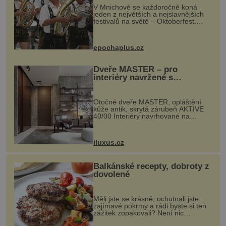
V Mnichově se každoročně koná
jeden z největších a nejslavnějších
festivalů na světě – Oktoberfest.
Každý rok přiláká miliony
návštěvníků, kteří si vychutnávají
pivo, tradiční jídlo a bavorskou
epochaplus.cz
kultur...
Dveře MASTER – pro
interiéry navržené s
rozumem i vášní!
Otočné dveře MASTER, opláštění
kůže antik, skrytá zárubeň AKTIVE
40/00 Interiéry navrhované na
zakázku často vyžadují atypické
rozměry nejen nábytku, ale i
otvorových prvků. Technické zázemí
iluxus.cz
dnes umož...
Balkánské recepty, dobroty z
dovolené
Měli jste se krásně, ochutnali jste
zajímavé pokrmy a rádi byste si ten
zážitek zopakovali? Není nic
snazšího. Pljeskavica (10 porcí)