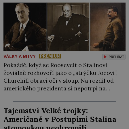
PREMIUM
VÁLKY A BITVY
PŘEHRÁT
Pokaždé, když se Roosevelt o Stalinovi
žoviálně rozhovoří jako o „strýčku Joeovi“,
Churchill obrací oči v sloup. Na rozdíl od
amerického prezidenta si nepotrpí na
přetvařování, a už vůbec nehodlá
sovětskému diktátorovi nijak poklonkovat.
Tajemství Velké trojky:
Mají zrovna společný cíl, tím to začíná a
Američané v Postupimi Stalina
končí. Nedělá si iluze, že jejich spojenectví
atomovkou neohromili
přežije Hitlera… „Země Osy již […]