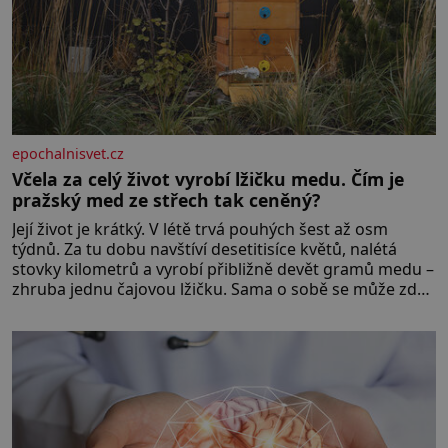
epochalnisvet.cz
Včela za celý život vyrobí lžičku medu. Čím je
pražský med ze střech tak ceněný?
Její život je krátký. V létě trvá pouhých šest až osm
týdnů. Za tu dobu navštíví desetitisíce květů, nalétá
stovky kilometrů a vyrobí přibližně devět gramů medu –
zhruba jednu čajovou lžičku. Sama o sobě se může zdát
bezvýznamná. Teprve když se spojí s dalšími desítkami
tisíc příslušnic svého včelstva, vznikne jeden z
nejdokonalejších organismů