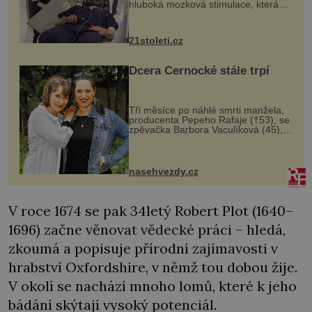
hluboká mozková stimulace, která
však vyžaduje vysoce invazivní
zákrok. Ultrazvuk zase není vhodný
k dostatečně přesnému zacílení ...
21stoleti.cz
Dcera Černocké stále trpí
Tři měsíce po náhlé smrti manžela,
producenta Pepeho Rafaje (†53), se
zpěvačka Barbora Vaculíková (45),
dcera Petry Černocké (75), poprvé
ozvala veřejnosti. Na sociální síti
sdílela, že se snaží fung...
nasehvezdy.cz
V roce 1674 se pak 34letý Robert Plot (1640–
1696) začne věnovat vědecké práci – hledá,
zkoumá a popisuje přírodní zajímavosti v
hrabství Oxfordshire, v němž tou dobou žije.
V okolí se nachází mnoho lomů, které k jeho
bádání skýtají vysoký potenciál.