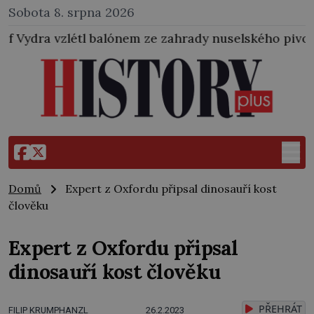
Sobota 8. srpna 2026
lónem ze zahrady nuselského pivovaru a stal se tak 
Domů
Expert z Oxfordu připsal dinosauří kost
člověku
Expert z Oxfordu připsal
dinosauří kost člověku
PŘEHRÁT
FILIP KRUMPHANZL
26.2.2023