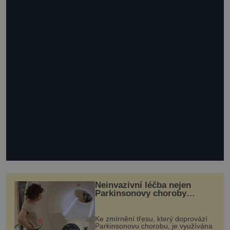
Neinvazivní léčba nejen
Parkinsonovy choroby
pomocí ultrazvukové
„helmy“
Ke zmírnění třesu, který doprovází
Parkinsonovu chorobu, je využívána