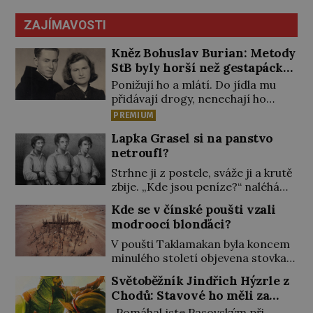
ZAJÍMAVOSTI
Kněz Bohuslav Burian: Metody
StB byly horší než gestapácké
trýznění
Ponižují ho a mlátí. Do jídla mu
přidávají drogy, nenechají ho
pořádně vyspat a smrtí vyhrožují i
PREMIUM
jeho nejbližším. Burian kruté
Lapka Grasel si na panstvo
týrání nevydrží a estébákům
netroufl?
podepíše všechno, co po něm
chtějí. Svým podpisem jim potvrdí
Strhne ji z postele, sváže ji a krutě
také to, že na něj během výslechů
zbije. „Kde jsou peníze?“ naléhá
nikdo nevyvíjel fyzický ani
Grasel na starou švadlenku. Když
Kde se v čínské poušti vzali
psychický nátlak. Syn brněnského
mu to neprozradí – ostatně ani
modroocí blonďáci?
řezníka chce být knězem a […]
nemůže, protože žádné nemá,
spokojí se lupič s několika měďáky
V poušti Taklamakan byla koncem
a štůčky látky. Zraněná žena pár
minulého století objevena stovka
dní nato umírá. Je to muž
hrobů s téměř netknutými
Světoběžník Jindřich Hýzrle z
nebývale krutý. Jeho činy budí
mumiemi. Všichni mrtví byli
Chodů: Stavové ho měli za
hrůzu ještě dlouho po jeho smrti
pohřbeni s úctou a četnými
zrádce
[…]
„Pomáhal jste Pasovským při