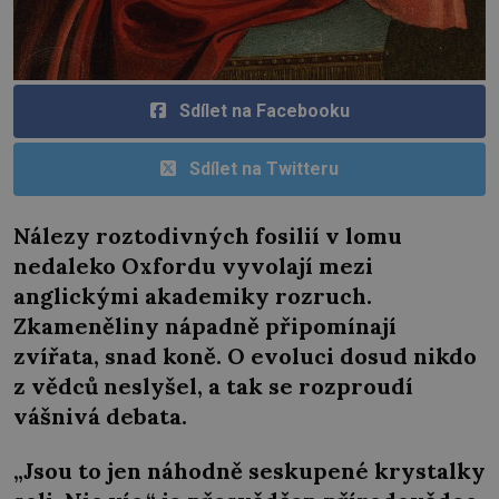
Sdílet na Facebooku
Sdílet na Twitteru
Nálezy roztodivných fosilií v lomu
nedaleko Oxfordu vyvolají mezi
anglickými akademiky rozruch.
Zkameněliny nápadně připomínají
zvířata, snad koně. O evoluci dosud nikdo
z vědců neslyšel, a tak se rozproudí
vášnivá debata.
„Jsou to jen náhodně seskupené krystalky