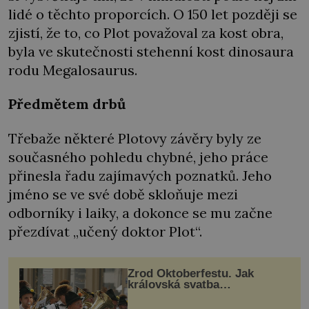
lidé o těchto proporcích. O 150 let později se
zjistí, že to, co Plot považoval za kost obra,
byla ve skutečnosti stehenní kost dinosaura
rodu Megalosaurus.
Předmětem drbů
Třebaže některé Plotovy závěry byly ze
současného pohledu chybné, jeho práce
přinesla řadu zajímavých poznatků. Jeho
jméno se ve své době skloňuje mezi
odborníky i laiky, a dokonce se mu začne
přezdívat „učený doktor Plot“.
Zrod Oktoberfestu. Jak
královská svatba
odstartovala největší pivní
festival světa