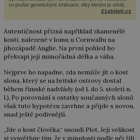
co prošel genetickými změnami, díky kterým je silnější,
šíří po celé Americe a první případy se objevily už i v
21stoleti.cz
Evropě. Máme se bát? Virus oropouche (čti oropuče),
jak se odborně nazývá, byl až do
Autentičnost přizná například zkamenělé
kosti, nalezené v lomu u Cornwallu na
jihozápadě Anglie. Na první pohled ho
překvapí její mimořádná délka a váha.
Nejprve ho napadne, zda nemůže jít o kost
slona, který se na britské ostrovy dostal
během římské nadvlády (od 1. do 5. století n.
l.). Po porovnání s ostatky současných slonů
však tuto hypotézu zavrhne a přijde s novou,
snad ještě podivnější.
„Jde o kost člověka,“ usoudí Plot. Její velikost
si vysvětluje tím, že v minulosti podle něj žili