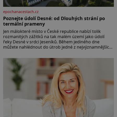
epochanacestach.cz
Poznejte údolí Desné: od Dlouhých strání po
termální prameny
Jen málokteré místo v České republice nabízí tolik
rozmanitých zážitků na tak malém území jako údolí
řeky Desné v srdci Jeseníků. Během jediného dne
můžete nahlédnout do útrob jedné z nejvýznamnějších
vodních elektráren v Evropě, vydat se na horské
hřebeny, projet se na koloběžce a den zakončit
poznáváním památek ve Velkých Losinách nebo v
termálním