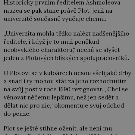
Historicky prvním ředitelem Ashmoleova
muzea se pak stane právě Plot, jenž na
univerzitě současně vyučuje chemii.
„Univerzita mohla těžko nalézt nadšenějšího
ředitele, i když je to muž poněkud
neobvyklého charakteru,“ nechá se slyšet
jeden z Plotových blízkých spolupracovníků.
O Plotovi se v kuloárech nesou všelijaké drby
a snad i ty mohou stát za jeho rozhodnutím
na svůj post v roce 1690 rezignovat. „Chci se
věnovat něčemu lepšímu, než jen sedět a
dělat nic pro nic,“ okomentuje svůj odchod
do penze.
Plot se ještě stihne oženit, ale není mu