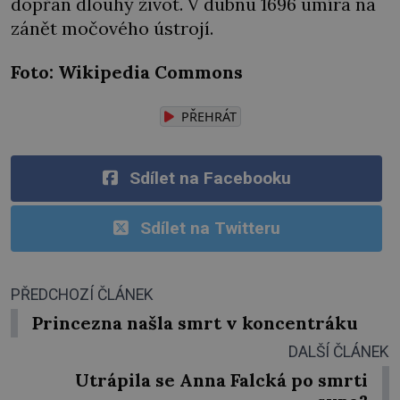
dopřán dlouhý život. V dubnu 1696 umírá na
zánět močového ústrojí.
Foto: Wikipedia Commons
PŘEHRÁT
Sdílet na Facebooku
Sdílet na Twitteru
PŘEDCHOZÍ ČLÁNEK
Princezna našla smrt v koncentráku
DALŠÍ ČLÁNEK
Utrápila se Anna Falcká po smrti