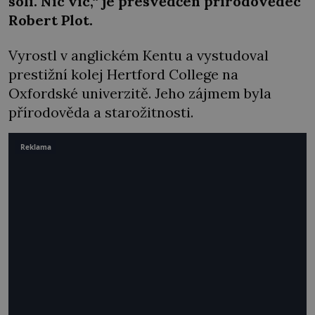
soli. Nic víc,“ je přesvědčen přírodovědec
Robert Plot.
Vyrostl v anglickém Kentu a vystudoval
prestižní kolej Hertford College na
Oxfordské univerzitě. Jeho zájmem byla
přírodověda a starožitnosti.
Reklama