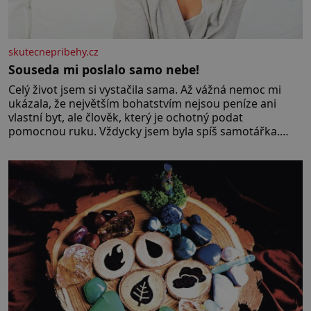
skutecnepribehy.cz
Souseda mi poslalo samo nebe!
Celý život jsem si vystačila sama. Až vážná nemoc mi
ukázala, že největším bohatstvím nejsou peníze ani
vlastní byt, ale člověk, který je ochotný podat
pomocnou ruku. Vždycky jsem byla spíš samotářka.
Nepotřebovala jsem kolem sebe partu kamarádek ani
partnera. Stačily mi knihy, práce a hlavně klid. Hned po
studiích jsem odešla z rodného města,