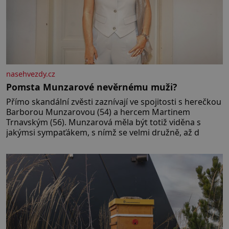
nasehvezdy.cz
Pomsta Munzarové nevěrnému muži?
Přímo skandální zvěsti zaznívají ve spojitosti s herečkou
Barborou Munzarovou (54) a hercem Martinem
Trnavským (56). Munzarová měla být totiž viděna s
jakýmsi sympaťákem, s nímž se velmi družně, až d