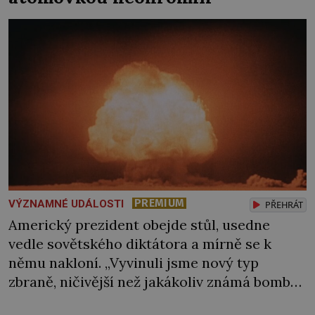
PREMIUM
VÝZNAMNÉ UDÁLOSTI
PŘEHRÁT
Americký prezident obejde stůl, usedne
vedle sovětského diktátora a mírně se k
němu nakloní. „Vyvinuli jsme nový typ
zbraně, ničivější než jakákoliv známá bomba,“
sdělí mu a bedlivě pozoruje, jak na informaci