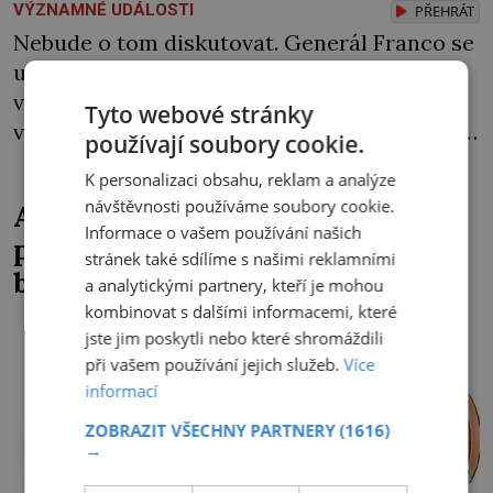
VÝZNAMNÉ UDÁLOSTI
PŘEHRÁT
Nebude o tom diskutovat. Generál Franco se
už rozhodl! Na odlehlém místě v horách
vyroste monumentální památník jako pocta
Tyto webové stránky
všem frankistům i republikánům. S tím, kdo
používají soubory cookie.
ho vybuduje, si španělský diktátor hlavu
K personalizaci obsahu, reklam a analýze
neláme. Prostě na stavbě „zaměstná“
návštěvnosti používáme soubory cookie.
Akce mandelinka: Komunistická
politické vězně! Generál Francisco Franco
Informace o vašem používání našich
propaganda strašila americkým
(1892–1975) to dokázal. Občanská válka ve
stránek také sdílíme s našimi reklamními
broukem
Španělsku skončila na jaře roku 1939 jeho
a analytickými partnery, kteří je mohou
vítězstvím. […]
kombinovat s dalšími informacemi, které
jste jim poskytli nebo které shromáždili
při vašem používání jejich služeb.
Více
informací
ZOBRAZIT VŠECHNY PARTNERY
(1616)
→