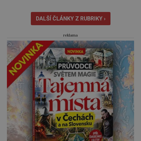
zareaguje. Stalin však k jeho překvapení
nehne ani brvou. Jediný vlas se mu nepohne
na hlavě. Chápe vůbec, co mu Truman právě
DALŠÍ ČLÁNKY Z RUBRIKY ›
řekl, […]
reklama