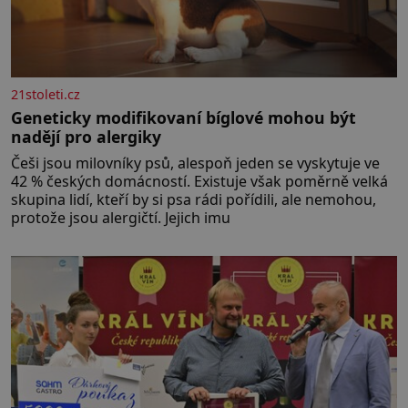
21stoleti.cz
Geneticky modifikovaní bíglové mohou být
nadějí pro alergiky
Češi jsou milovníky psů, alespoň jeden se vyskytuje ve
42 % českých domácností. Existuje však poměrně velká
skupina lidí, kteří by si psa rádi pořídili, ale nemohou,
protože jsou alergičtí. Jejich imu