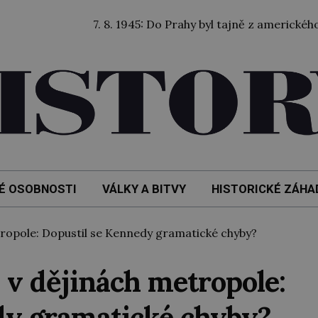
7. 8. 1945: Do Prahy byl tajně z amerického zajetí p
É OSOBNOSTI
VÁLKY A BITVY
HISTORICKÉ ZÁHA
ropole: Dopustil se Kennedy gramatické chyby?
i v dějinách metropole:
dy gramatické chyby?