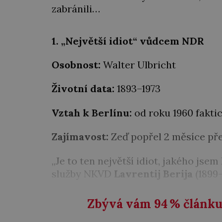
zabránili…
1. „Největší idiot“ vůdcem NDR
Osobnost:
Walter Ulbricht
Životní data:
1893–1973
Vztah k Berlínu:
od roku 1960 fakti
Zajímavost:
Zeď popřel 2 měsíce pře
„Je to ten největší idiot, jakého jsem 
služby NKVD
Lavrentij Berija
(1899–
Zbývá vám 94
%
článku 