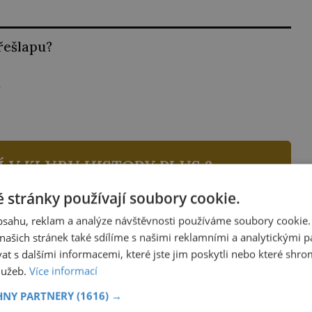
řešlapu?
?
Í V KLUBU
HISTORY PLUS ?
 stránky používají soubory cookie.
ory Plus
klubu a
odemkněte
si tak tento i
obsahu, reklam a analýze návštěvnosti používáme soubory cookie.
ašich stránek také sdílíme s našimi reklamními a analytickými par
a užívejte si nerušené procházky českou i
 s dalšími informacemi, které jste jim poskytli nebo které shro
ovou historií.
služeb.
Více informací
káte nejen
plný přístup ke všem článkům
HNY PARTNERY
(1616) →
odné slevy na knihy a časopisy
z našeho