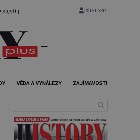
řevezen bývalý státní ministr pro protektorát K. H. Frank, 
PŘIHLÁSIT
DY
VĚDA A VYNÁLEZY
ZAJÍMAVOSTI