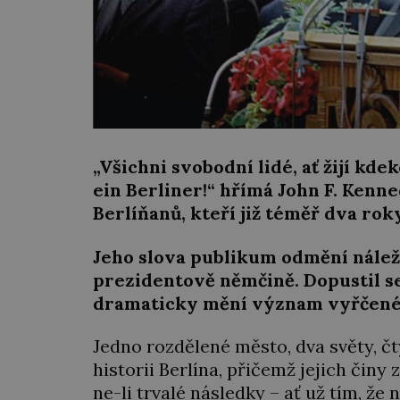
„Všichni svobodní lidé, ať žijí kde
ein Berliner!“ hřímá John F. Kenn
Berlíňanů, kteří již téměř dva rok
Jeho slova publikum odmění nálež
prezidentově němčině. Dopustil se
dramaticky mění význam vyřčené
Jedno rozdělené město, dva světy, čt
historii Berlína, přičemž jejich čin
ne-li trvalé následky – ať už tím, ž