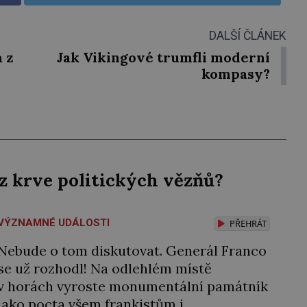
DALŠÍ ČLÁNEK
 z
Jak Vikingové trumfli moderní
kompasy?
z krve politických vězňů?
VÝZNAMNÉ UDÁLOSTI
PŘEHRÁT
Nebude o tom diskutovat. Generál Franco
se už rozhodl! Na odlehlém místě
v horách vyroste monumentální památník
jako pocta všem frankistům i