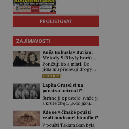
PROLISTOVAT
ZAJÍMAVOSTI
Kněz Bohuslav Burian:
Metody StB byly horší
než gestapácké trýznění
Ponižují ho a mlátí. Do
jídla mu přidávají drogy,
nenechají ho pořádně
PREMIUM
vyspat a smrtí vyhrožují i
jeho nejbližším. Burian
Lapka Grasel si na
kruté týrání nevydrží a
panstvo netroufl?
estébákům podepíše
Strhne ji z postele, sváže ji
všechno, co po něm chtějí.
a krutě zbije. „Kde jsou
Svým podpisem jim potvrdí
peníze?“ naléhá Grasel na
také to, že na něj během
Kde se v čínské poušti
starou švadlenku. Když mu
výslechů nikdo nevyvíjel
vzali modroocí blonďáci?
to neprozradí – ostatně ani
fyzický ani psychický
nemůže, protože žádné
V poušti Taklamakan byla
nátlak. Syn brněnského