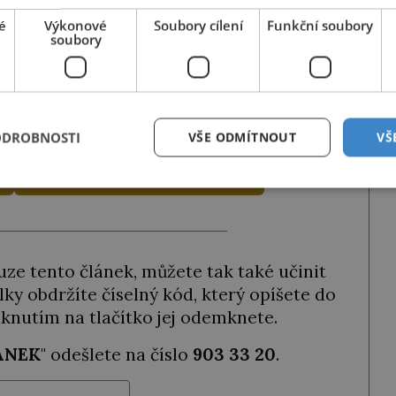
davatelství.
é
Výkonové
Soubory cílení
Funkční soubory
soubory
tojí pouhých
69 Kč měsíčně
a můžete ho
ství ještě výhodněji, můžete si vybrat roční
a získat tak
2 měsíce zdarma
.
ODROBNOSTI
VŠE ODMÍTNOUT
VŠ
ODEMKNOUT ČLÁNEK
ze tento článek, můžete tak také učinit
ky obdržíte číselný kód, který opíšete do
iknutím na tlačítko jej odemknete.
ANEK
" odešlete na číslo
903 33 20
.