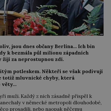
koliv, jsou dnes občany Berlína… Ich bin
edy k bezmála půl milionu západních
y žijí za neprostupnou zdí.
itým potleskem. Někteří se však podivují
 totiž mluvnické chyby, která
 věty…
yři muži. Každý z nich zásadně přispěl k
y zanechaly v německé metropoli dlouhodobé,
e něco prosadili, nebo naopak něčemu