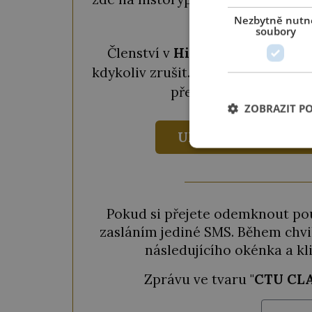
vy
Nezbytně nutn
soubory
Členství v
History Plus
klubu s
kdykoliv zrušit. Pokud chcete člen
předplatné za
690 Kč
ZOBRAZIT P
UKÁZAT VÝHODY
Pokud si přejete odemknout pou
zasláním jediné SMS. Během chvil
následujícího okénka a kl
Zprávu ve tvaru "
CTU CL