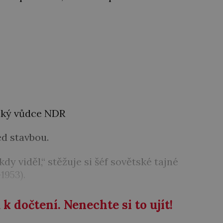
cký vůdce NDR
d stavbou.
kdy viděl,“ stěžuje si šéf sovětské tajné
1953).
k dočtení. Nenechte si to ujít!