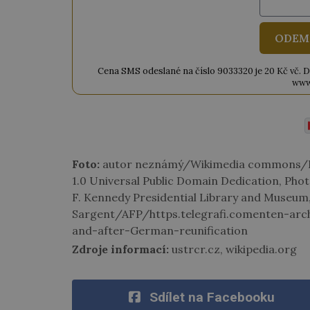
ODEM
Cena SMS odeslané na číslo 9033320 je 20 Kč vč. DPH
www
Foto:
autor neznámý/Wikimedia commons/P
1.0 Universal Public Domain Dedication, Pho
F. Kennedy Presidential Library and Museu
Sargent/AFP/https.telegrafi.comenten-ar
and-after-German-reunification
Zdroje informací:
ustrcr.cz, wikipedia.org
Sdílet na Facebooku