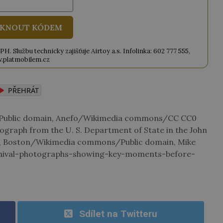
KNOUT KÓDEM
. Službu technicky zajišťuje Airtoy a.s. Infolinka: 602 777 555,
.platmobilem.cz
PŘEHRÁT
ublic domain, Anefo/Wikimedia commons/CC CC0
tograph from the U. S. Department of State in the John
m, Boston/Wikimedia commons/Public domain, Mike
chival-photographs-showing-key-moments-before-
Sdílet na Twitteru